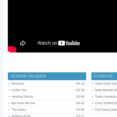
SEZNAM SKLADEB
ČLENOVÉ
Rescued
04:18
Dave Grohl (zpě
Under You
03:39
Nate Mendel (b
Hearing Voices
03:48
Taylor Hawkins 
But Here We Are
04:43
Chris Shiflett (
The Glass
03:49
Pat Smear (kyta
Nothing At All
03:27