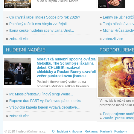
bude 8. srpna v klubu Modrá...
28.07.
04.08.
»
Co chystá label Indies Scope pro rok 2026?
»
Lenny se už nedrží
»
Patnáctý ročník cen Vinyla zveřejnil...
»
Tanja hlásí návrat v
»
Ikona české hudební scény Jana Uriel...
»
Michal Hrůza zachyc
»
zobrazit více...
»
zobrazit více...
HUDEBNÍ NADĚJE
PODPORUJEME
Moravská hudební spodina ovládla
Melodku. The Scrambles lákali na
debut, CHLEB!K rozdával
chlebíčky a Rocket Bunny uzavřeli
večer punkrockovou jistotou
Poslední červencový večer se na
03.08.
brněnské Melodce setkaly tři kapely...
»
Mr. Moss představují nový singl Weird...
»
Rapové duo PAST vydává svou pátou desku...
Víme, jak je těžké pro
prorazit do médií a tím
»
Vršovická kapela tojeon vydává debutové...
»
Podporujeme nadě
»
zobrazit více...
»
Zadání profilu inter
© 2010 HudebniKnihovna.cz |
O Hudební knihovna
Reklama
Partneři
Kontakty