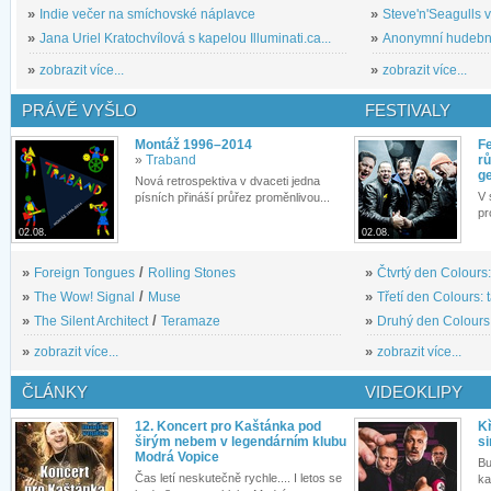
»
Indie večer na smíchovské náplavce
»
Steve'n'Seagulls v 
»
Jana Uriel Kratochvílová s kapelou Illuminati.ca...
»
Anonymní hudební 
»
zobrazit více...
»
zobrazit více...
PRÁVĚ VYŠLO
FESTIVALY
Montáž 1996–2014
Fe
»
Traband
rů
g
Nová retrospektiva v dvaceti jedna
V 
písních přináší průřez proměnlivou...
pr
02.08.
02.08.
»
Foreign Tongues
/
Rolling Stones
»
Čtvrtý den Colours:
»
The Wow! Signal
/
Muse
»
Třetí den Colours: 
»
The Silent Architect
/
Teramaze
»
Druhý den Colours: 
»
zobrazit více...
»
zobrazit více...
ČLÁNKY
VIDEOKLIPY
12. Koncert pro Kaštánka pod
Kř
širým nebem v legendárním klubu
si
Modrá Vopice
Bu
Čas letí neskutečně rychle.... I letos se
ka