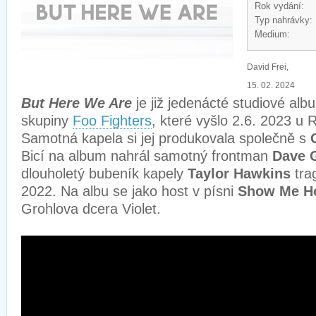
Rok vydání:
Typ nahrávky:
Medium:
David Frei,
15. 02. 2024
But Here We Are
je již jedenácté studiové al
skupiny
Foo Fighters
, které vyšlo 2.6. 2023 u
Samotná kapela si jej produkovala společně s
Bicí na album nahrál samotný frontman
Dave 
dlouholetý bubeník kapely
Taylor Hawkins
trag
2022. Na albu se jako host v písni
Show Me H
Grohlova dcera Violet.