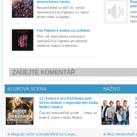
americkému rocku
Rep
ane
Nezadržitelně se blíží 20. výročí
Sedm
amerických Foo Fighters a v rámci
čeka
těchto oslav si kapela...
nejzá
Foo Fighters vedou za světlem
Přes rok stará deska rockových
veteránů Foo Fighters jim přinesla
nadšené reakce a dokonce...
ZADEJTE KOMENTÁŘ
KLUBOVÁ SCÉNA
NAŽIVO
12. Koncert pro Kaštánka pod
S
širým nebem v legendárním klubu
p
Modrá Vopice
v
Čas letí neskutečně rychle.... I letos se
O
bude 8. srpna v klubu Modrá...
s
28.07.
05.08.
»
Magický večer a dvojitý křest na Cargo...
»
Mezi melancholií a