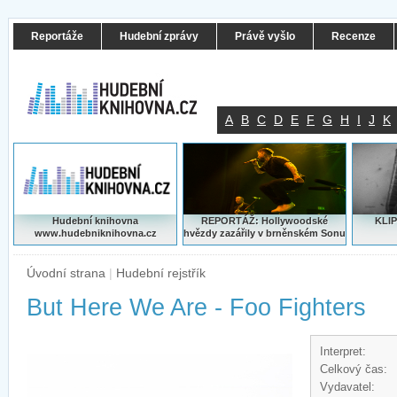
Reportáže
Hudební zprávy
Právě vyšlo
Recenze
A
B
C
D
E
F
G
H
I
J
K
Hudební knihovna
REPORTÁŽ: Hollywoodské
KLIP
www.hudebniknihovna.cz
hvězdy zazářily v brněnském Sonu
Úvodní strana
|
Hudební rejstřík
But Here We Are - Foo Fighters
Interpret:
Celkový čas:
Vydavatel: