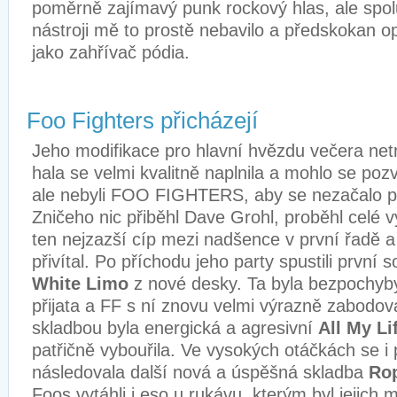
poměrně zajímavý punk rockový hlas, ale spol
nástroji mě to prostě nebavilo a předskokan o
jako zahřívač pódia.
Foo Fighters přicházejí
Jeho modifikace pro hlavní hvězdu večera net
hala se velmi kvalitně naplnila a mohlo se pozv
ale nebyli FOO FIGHTERS, aby se nezačalo p
Zničeho nic přiběhl Dave Grohl, proběhl celé 
ten nejzazší cíp mezi nadšence v první řadě a 
přivítal. Po příchodu jeho party spustili první 
White Limo
z nové desky. Ta byla bezpochyby
přijata a FF s ní znovu velmi výrazně zabodov
skladbou byla energická a agresivní
All My Li
patřičně vybouřila. Ve vysokých otáčkách se i 
následovala další nová a úspěšná skladba
Ro
Foos vytáhli i eso u rukávu, kterým byl jejich