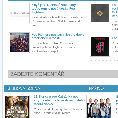
Když jsou rebelové stále tady a
Foo 
teď, o tom je nová deska Foo
roc
Fighters
Gol
kap
Na nové album Foo Fighters lze nahlížet
Foo 
různorodou optikou. Buď ho berete jako
stud
další...
Gold
Foo Fighters posílají milostný dopis
americkému rocku
Foo
Nezadržitelně se blíží 20. výročí
Přes
amerických Foo Fighters a v rámci
vete
těchto oslav si kapela...
nadš
ZADEJTE KOMENTÁŘ
KLUBOVÁ SCÉNA
NAŽIVO
12. Koncert pro Kaštánka pod
S
širým nebem v legendárním klubu
p
Modrá Vopice
v
Čas letí neskutečně rychle.... I letos se
O
bude 8. srpna v klubu Modrá...
s
28.07.
05.08.