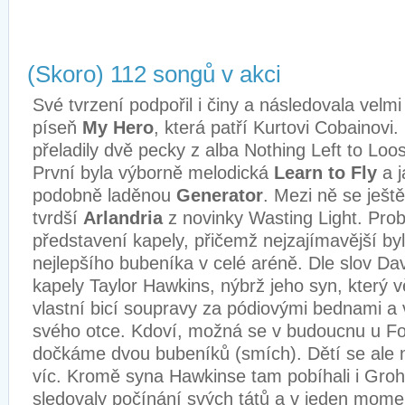
(Skoro) 112 songů v akci
Své tvrzení podpořil i činy a následovala velm
píseň
My Hero
, která patří Kurtovi Cobainovi.
přeladily dvě pecky z alba Nothing Left to Loo
První byla výborně melodická
Learn to Fly
a j
podobně laděnou
Generator
. Mezi ně se ješt
tvrdší
Arlandria
z novinky Wasting Light. Prob
představení kapely, přičemž nejzajímavější b
nejlepšího bubeníka v celé aréně. Dle slov Da
kapely Taylor Hawkins, nýbrž jeho syn, který vě
vlastní bicí soupravy za pódiovými bednami a 
svého otce. Kdoví, možná se v budoucnu u Fo
dočkáme dvou bubeníků (smích). Dětí se ale 
víc. Kromě syna Hawkinse tam pobíhali i Grohlo
sledovaly počínání svých tátů a v jeden momen