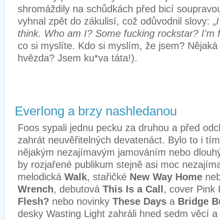
shromáždily na schůdkách před bicí soupravou
vyhnal zpět do zákulisí, což odůvodnil slovy: „
think. Who am I? Some fucking rockstar? I'm 
co si myslíte. Kdo si myslím, že jsem? Nějak
hvězda? Jsem ku*va táta!).
Everlong a brzy nashledanou
Foos sypali jednu pecku za druhou a před odch
zahrát neuvěřitelných devatenáct. Bylo to i tím
nějakým nezajímavým jamováním nebo dlouhým
by rozjařené publikum stejně asi moc nezajíma
melodická
Walk
, stařičké
New Way Home
ne
Wrench
, debutová
This Is a Call
, cover Pink
Flesh?
nebo novinky
These Days
a
Bridge B
desky Wasting Light zahráli hned sedm věcí a 