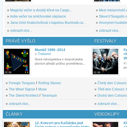
»
Magický večer a dvojitý křest na Cargo...
»
Mezi melancholií a
»
Indie večer na smíchovské náplavce
»
Steve'n'Seagulls v 
»
Jana Uriel Kratochvílová s kapelou Illuminati.ca...
»
Anonymní hudební 
»
zobrazit více...
»
zobrazit více...
PRÁVĚ VYŠLO
FESTIVALY
Montáž 1996–2014
Fe
»
Traband
rů
g
Nová retrospektiva v dvaceti jedna
V 
písních přináší průřez proměnlivou...
pr
02.08.
02.08.
»
Foreign Tongues
/
Rolling Stones
»
Čtvrtý den Colours:
»
The Wow! Signal
/
Muse
»
Třetí den Colours: 
»
The Silent Architect
/
Teramaze
»
Druhý den Colours: 
»
zobrazit více...
»
zobrazit více...
ČLÁNKY
VIDEOKLIPY
12. Koncert pro Kaštánka pod
Kř
širým nebem v legendárním klubu
si