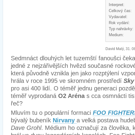
Interpret:
Celkový čas:
Vydavatel:
Rok vydání:
Typ nahrávky:
Medium:
David Malý, 31. 0
Sedmnáct dlouhých let tuzemští fanoušci čeka
jedné z nejzářivějších hvězd současné rockov
která původně vznikla jen jako rozptýlení vzp
hrála v roce 1995 ve skromném prostředí
Sky
pro asi 400 lidí. O téměř jednu generaci pozdě
téměř vyprodaná
O2 Aréna
s cca osmnácti tisí
řeč?
Mluvím tu o populární formaci
FOO FIGHTER
bývalý bubeník
Nirvany
a velká postava hude
Dave Grohl
. Médium ho označují za člověka, kt