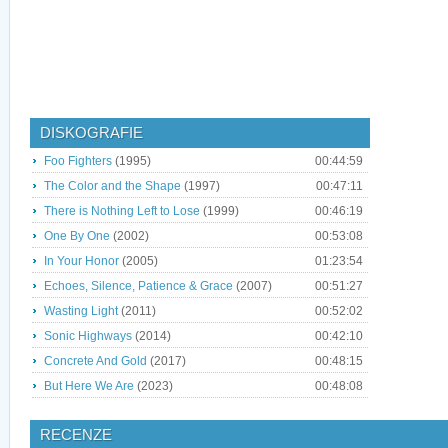
DISKOGRAFIE
Foo Fighters
(1995)
00:44:59
The Color and the Shape
(1997)
00:47:11
There is Nothing Left to Lose
(1999)
00:46:19
One By One
(2002)
00:53:08
In Your Honor
(2005)
01:23:54
Echoes, Silence, Patience & Grace
(2007)
00:51:27
Wasting Light
(2011)
00:52:02
Sonic Highways
(2014)
00:42:10
Concrete And Gold
(2017)
00:48:15
But Here We Are
(2023)
00:48:08
RECENZE