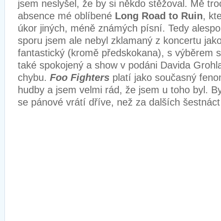
jsem neslyšel, že by si někdo stěžoval. Mě tr
absence mé oblíbené
Long Road to Ruin
, kt
úkor jiných, méně známých písní. Tedy alesp
sporu jsem ale nebyl zklamaný z koncertu jak
fantastický (kromě předskokana), s výběrem s
také spokojený a show v podáni Davida Grohl
chybu.
Foo Fighters
platí jako současný fen
hudby a jsem velmi rád, že jsem u toho byl. B
se pánové vrátí dříve, než za dalších šestnáct 