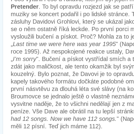
Pretender
. To byl opravdu rozjezd jak se pat
muziky se koncert podařil i po lidské stránce.
zásluhy Davidovi Grohlovi, který se ukázal jak
se o něm ostatně říká leckde. Po první porci m
vysloužili bučení a pískot. Proč? Mohla za to j
„
Last time we were here was year 1995
" (Napo
roce 1995). Až nespokojené reakce ustaly, Da
„
I'm sorry
". Bučení a pískot vystřídal smích a 
zdát jako maličkost, ale tento okamžik byl s
kouzelný. Bylo poznat, že Davovi je to opravdu
kapely takového formátu dočkáte podobné oml
první násvtěvu za dlouhá léta své slávy (na k
Broumovce se jednalo ještě o vlastně neznámo
vysvitne naděje, že to všichni nedělají jen z ma
peníze. Vše Dave ale obrátil na tu lepší stránk
had 12 songs. Now we have 112 songs.
" (Nap
měli 12 písní. Teď jich máme 112).