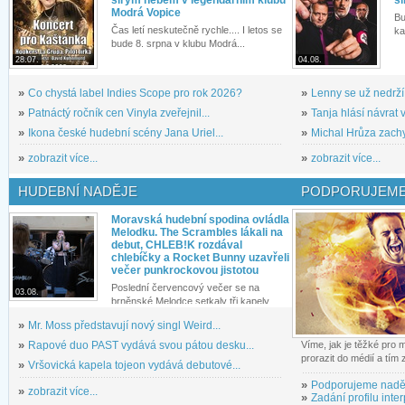
Modrá Vopice
Bu
Čas letí neskutečně rychle.... I letos se
ka
bude 8. srpna v klubu Modrá...
28.07.
04.08.
»
Co chystá label Indies Scope pro rok 2026?
»
Lenny se už nedrží
»
Patnáctý ročník cen Vinyla zveřejnil...
»
Tanja hlásí návrat v
»
Ikona české hudební scény Jana Uriel...
»
Michal Hrůza zachyc
»
zobrazit více...
»
zobrazit více...
HUDEBNÍ NADĚJE
PODPORUJEME
Moravská hudební spodina ovládla
Melodku. The Scrambles lákali na
debut, CHLEB!K rozdával
chlebíčky a Rocket Bunny uzavřeli
večer punkrockovou jistotou
Poslední červencový večer se na
03.08.
brněnské Melodce setkaly tři kapely...
»
Mr. Moss představují nový singl Weird...
»
Rapové duo PAST vydává svou pátou desku...
Víme, jak je těžké pro
prorazit do médií a tím
»
Vršovická kapela tojeon vydává debutové...
»
Podporujeme nadě
»
zobrazit více...
»
Zadání profilu inter