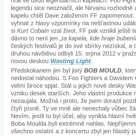
hrál ve dvou legendárních kapelách. Foo Fight
legendu sice neoznačil, ale Nirvanu rozhodně 
kapelu chtěl Dave založením FF zapomenout. 
vyhnat z hlavy vzpomínky na nešťastnou událo
si
Kurt Cobain
vzal život. FF pak vznikli ještě 
dávno to není jen „
ta kapela, kde hraje bubení
českých festivalů je do své sbírky nezískal, a t
druhou návštěvu odbyli 15. srpna 2012 v pra
novou deskou
Wasting Light
.
Předskokanem jim byl jistý
BOB MOULD
, kte
nedostal náhodou. S Foo Fighters a Davidem G
velmi široce spjat. Stál u jejich nové desky Was
vzniku desek starších. Jeho vlastní produkce m
nezaujala. Možná i proto, že jsem dorazil pozděj
čtyři písně. Ty ve mně ale nenechaly vůbec ž
Nevím, jestli to byl účel, aby vynikla hlavní hvě
Boba Moulda byli extrémně nahlas. Nepříjemně
všechno ostatní a z koncertu zbyl jen hlasitý 