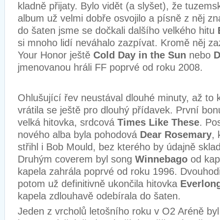
kladně přijaty. Bylo vidět (a slyšet), že tuzem
album už velmi dobře osvojilo a písně z něj 
do šaten jsme se dočkali dalšího velkého hitu
si mnoho lidí neváhalo zazpívat. Kromě něj za
Your Honor ještě
Cold Day in the Sun
nebo
jmenovanou hráli FF poprvé od roku 2008.
Ohlušující řev neustával dlouhé minuty, až to 
vrátila se ještě pro dlouhý přídavek. První bo
velká hitovka, srdcová
Times Like These
. Po
nového alba byla pohodová
Dear Rosemary
,
střihl i Bob Mould, bez kterého by údajně skla
Druhým coverem byl song
Winnebago
od kape
kapela zahrála poprvé od roku 1996. Dvouhod
potom už definitivně ukončila hitovka
Everlon
kapela zdlouhavě odebírala do šaten.
Jeden z vrcholů letošního roku v O2 Aréně by