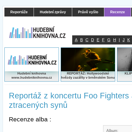
Reportáže
Hudební zprávy
Právě vyšlo
Recenze
A
B
C
D
E
F
G
H
I
J
K
Hudební knihovna
REPORTÁŽ: Hollywoodské
KLIP
www.hudebniknihovna.cz
hvězdy zazářily v brněnském Sonu
Reportáž z koncertu Foo Fighters
ztracených synů
Recenze alba :
Album: