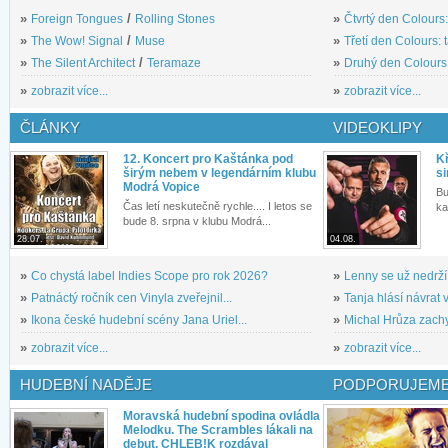
»
Foreign Tongues
/
Rolling Stones
»
Čtvrtý den Colours:
»
The Wow! Signal
/
Muse
»
Třetí den Colours: 
»
The Silent Architect
/
Teramaze
»
Druhý den Colours: 
»
zobrazit více...
»
zobrazit více...
ČLÁNKY
VIDEOKLIPY
12. Koncert pro Kaštánka pod
Kř
širým nebem v legendárním klubu
si
Modrá Vopice
Bu
Čas letí neskutečně rychle.... I letos se
ka
bude 8. srpna v klubu Modrá...
28.07.
04.08.
»
Co chystá label Indies Scope pro rok 2026?
»
Lenny se už nedrží
»
Patnáctý ročník cen Vinyla zveřejnil...
»
Tanja hlásí návrat v
»
Ikona české hudební scény Jana Uriel...
»
Michal Hrůza zachyc
»
zobrazit více...
»
zobrazit více...
HUDEBNÍ NADĚJE
PODPORUJEME
Moravská hudební spodina ovládla
Melodku. The Scrambles lákali na
debut, CHLEB!K rozdával