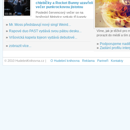
chlebíčky a Rocket Bunny uzavřeli
večer punkrockovou jistotou
Poslední červencový večer se na
03.08.
brněnské Melodce setkaly tři kapely...
»
Mr. Moss představují nový singl Weird...
»
Rapové duo PAST vydává svou pátou desku...
Víme, jak je těžké pro
prorazit do médií a tím
»
Vršovická kapela tojeon vydává debutové...
»
Podporujeme nadě
»
zobrazit více...
»
Zadání profilu inter
© 2010 HudebniKnihovna.cz |
O Hudební knihovna
Reklama
Partneři
Kontakty