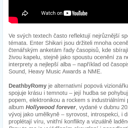
Ve svých textech často reflektují nejrůznější sp
témata. Enter Shikari jsou držiteli mnoha ocen
čtenářským anketám řady časopisů, kde sbírají
živou kapelu, stejně jako spoustu ocenění za ne
interprety a nejlepší alba – například od časop
Sound, Heavy Music Awards a NME.
DeathbyRomy
je alternativní popová vizionářk
spojuje krásu i temnotu – její hudba se pohybu
popem, elektronikou a rockem s industriálními 
album
Hollywood forever
, vydané v dubnu 202
vývoj jako umělkyně – syrovost, introspekci, i dr
proplétají víru, vnitřní konflikty a vizuálně la