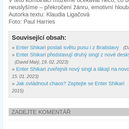
V této kombinaci můžeme očekávat něco, co 
neuslyšíme – překročení žánru, emotivní hloub
Autorka textu: Klaudia Ligačová
Foto: Paul Harries
Související obsah:
»
Enter Shikari poslali světu pusu i z Bratislavy
(D
»
Enter Shikari představují druhý singl z nové desk
(David Malý, 19. 02. 2023)
»
Enter Shikari zveřejnili nový singl a lákají na no
15. 01. 2023)
»
Jak ovládnout chaos? Zeptejte se Enter Shikari
2015)
ZADEJTE KOMENTÁŘ