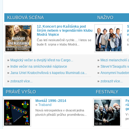
KLUBOVÁ SCÉNA
NAŽIVO
12. Koncert pro Kaštánka pod
S
širým nebem v legendárním klubu
p
Modrá Vopice
v
Čas letí neskutečně rychle.... I letos se
O
bude 8. srpna v klubu Modrá...
s
28.07.
05.08.
»
Magický večer a dvojitý křest na Cargo...
»
Mezi melancholií a
»
Indie večer na smíchovské náplavce
»
Steve'n'Seagulls v 
»
Jana Uriel Kratochvílová s kapelou Illuminati.ca...
»
Anonymní hudební 
»
zobrazit více...
»
zobrazit více...
PRÁVĚ VYŠLO
FESTIVALY
Montáž 1996–2014
Fe
»
Traband
rů
g
Nová retrospektiva v dvaceti jedna
V 
písních přináší průřez proměnlivou...
pr
02.08.
02.08.