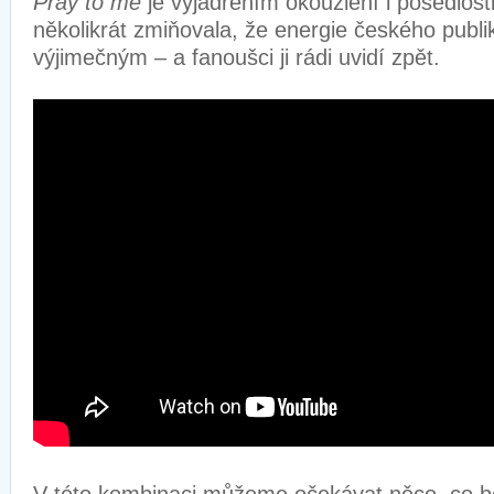
Pray to me
je vyjádřením okouzlení i posedlos
několikrát zmiňovala, že energie českého publi
výjimečným – a fanoušci ji rádi uvidí zpět.