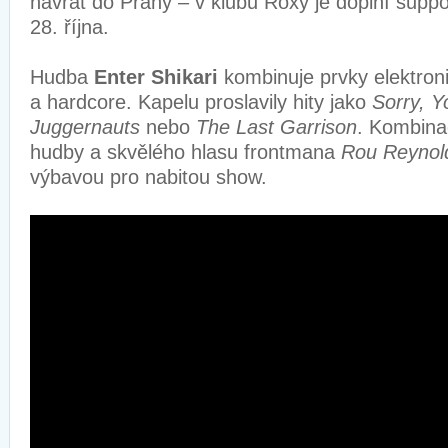
návrat do Prahy – v klubu Roxy je doplní supp
28. října.
Hudba
Enter Shikari
kombinuje prvky elektron
a hardcore. Kapelu proslavily hity jako
Sorry, Y
Juggernauts
nebo
The Last Garrison
. Kombina
hudby a skvělého hlasu frontmana
Rou Reynol
výbavou pro nabitou show.