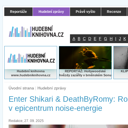
Reportáže
Hudební zprávy
Právě vyšlo
Recenze
A
B
C
D
E
F
G
H
I
J
K
Hudební knihovna
REPORTÁŽ: Hollywoodské
KLIP
www.hudebniknihovna.cz
hvězdy zazářily v brněnském Sonu
Úvodní strana
|
Hudební zprávy
Enter Shikari & DeathByRomy: Ro
v epicentrum noise-energie
Redakce, 27. 09. 2025