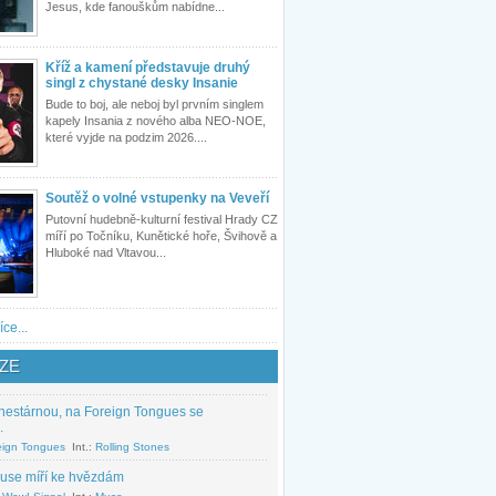
Jesus, kde fanouškům nabídne...
Kříž a kamení představuje druhý
singl z chystané desky Insanie
Bude to boj, ale neboj byl prvním singlem
kapely Insania z nového alba NEO-NOE,
které vyjde na podzim 2026....
Soutěž o volné vstupenky na Veveří
Putovní hudebně-kulturní festival Hrady CZ
míří po Točníku, Kunětické hoře, Švihově a
Hluboké nad Vltavou...
íce...
ZE
nestárnou, na Foreign Tongues se
.
eign Tongues
Int.:
Rolling Stones
use míří ke hvězdám