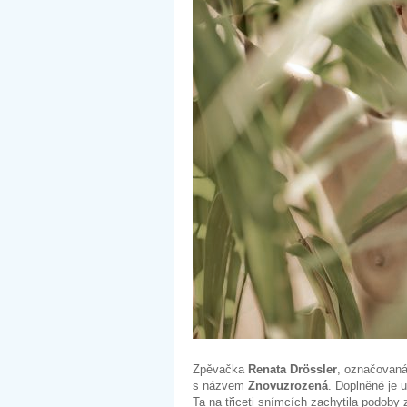
Zpěvačka
Renata Drössler
, označovaná
s názvem
Znovuzrozená
. Doplněné je u
Ta na třiceti snímcích zachytila podob