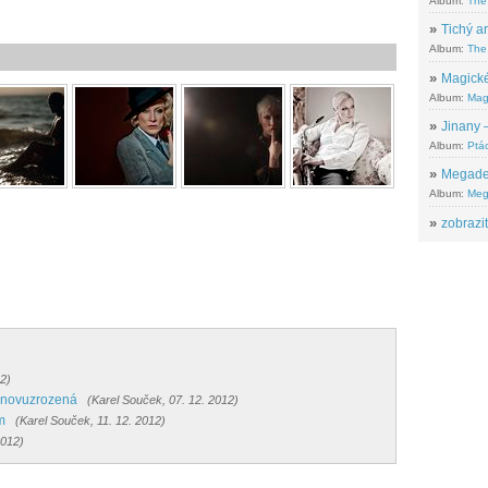
Album:
The
»
Tichý ar
Album:
The 
»
Magické
Album:
Mag
»
Jinany –
Album:
Ptác
»
Megadeth
Album:
Meg
»
zobrazit
12)
 Znovuzrozená
(Karel Souček, 07. 12. 2012)
m
(Karel Souček, 11. 12. 2012)
2012)