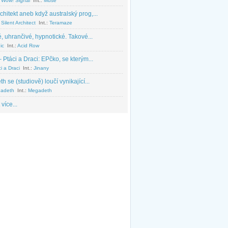
 Wow! Signal
Int.:
Muse
chitekt aneb když australský prog,...
Silent Architect
Int.:
Teramaze
, uhrančivé, hypnotické. Takové...
ic
Int.:
Acid Row
 Ptáci a Draci: EPčko, se kterým...
i a Draci
Int.:
Jinany
 se (studiově) loučí vynikající...
adeth
Int.:
Megadeth
 více...