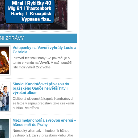
NÍ ZPRÁVY
Vstupenky na Veveří vyhrály Lucie a
Gabriela
Putovní festival Hrady CZ pokračuje o
tomto víkendu na Veveří. V naší soutěži
jste moli vyhrát 2x2 volné...
Slavící Kandráčovci přivezou do
pražského Gauče největší hity i
výroční album
Oblíbená slovenská kapela Kandráčovci
se letos v srpnu představí také českému
publiku. Ve středu...
Mezi melancholií a syrovou energií –
h3nce míří do Prahy
Německý alternativní hudebník h3nce
vystoupí 21. září v pražském klubu Bike