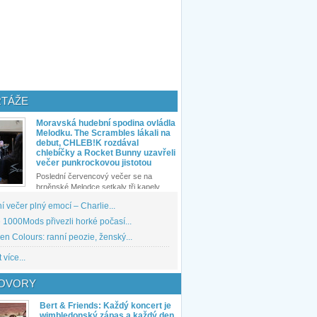
TÁŽE
Moravská hudební spodina ovládla
Melodku. The Scrambles lákali na
debut, CHLEB!K rozdával
chlebíčky a Rocket Bunny uzavřeli
večer punkrockovou jistotou
Poslední červencový večer se na
brněnské Melodce setkaly tři kapely...
 večer plný emocí – Charlie...
1000Mods přivezli horké počasí...
den Colours: ranní peozie, ženský...
 více...
OVORY
Bert & Friends: Každý koncert je
wimbledonský zápas a každý den