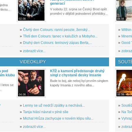
generací
 jedna
V sobotu 22. srpna se Český Brod opět
livou...
promění v dějiště jednodenní přehlídky...
02.08.
04.08.
»
Čtvrtý den Colours: ranní peozie, ženský...
»
Within
»
Třetí den Colours: tanec v kalužích a Mobyho...
»
Mnemic
»
Druhý den Colours: tenisový zápas Berta,...
»
Good T
»
zobrazit více...
»
zobrazi
VIDEOKLIPY
SOUT
a pod
Kříž a kamení představuje druhý
ním klubu
singl z chystané desky Insanie
Bude to boj, ale neboj byl prvním singlem
I letos se
kapely Insania z nového alba...
..
04.08.
06.08.
?
»
Lenny se už nedrží zpátky a nechává...
»
Soutěž
»
Tanja hlásí návrat v plné síle
»
Na Toč
»
Michal Hrůza zachycuje v novém klipu sílu...
»
Vyhraj
»
zobrazit více...
»
zobrazi