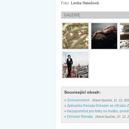
Foto:
Lenka Hatašová
GALERIE
Související obsah:
»
Znovuzrozená
(Karel Souček, 11. 12. 20
»
Zpěvačka Renata Drössler se cítí jako
»
Nezapomínat pro fotky na hudbu, prosí
»
Drössler Renata
(Karel Souček, 07. 12. 