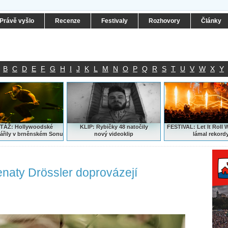
Právě vyšlo
Recenze
Festivaly
Rozhovory
Články
B
C
D
E
F
G
H
I
J
K
L
M
N
O
P
Q
R
S
T
U
V
W
X
Y
ÁŽ: Hollywoodské
KLIP: Rybičky 48 natočily
FESTIVAL:
Let It Roll 
ářily v brněnském Sonu
nový
videoklip
lámal rekord
naty Drössler doprovázejí