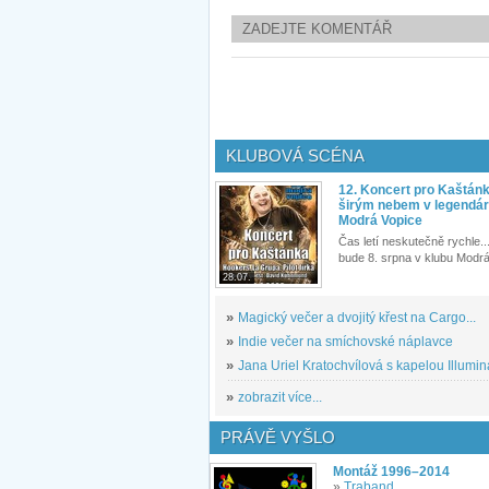
ZADEJTE KOMENTÁŘ
KLUBOVÁ SCÉNA
12. Koncert pro Kaštán
širým nebem v legendár
Modrá Vopice
Čas letí neskutečně rychle...
bude 8. srpna v klubu Modrá
28.07.
»
Magický večer a dvojitý křest na Cargo...
»
Indie večer na smíchovské náplavce
»
Jana Uriel Kratochvílová s kapelou Illuminat
»
zobrazit více...
PRÁVĚ VYŠLO
Montáž 1996–2014
»
Traband