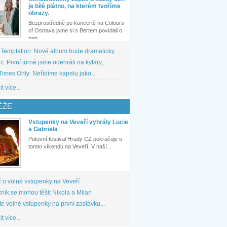
je bílé plátno, na kterém tvoříme
obrazy.
Bezprostředně po koncertě na Colours
of Ostrava jsme si s Bertem povídali o
tom,...
 Temptation: Nové album bude dramaticky...
: První turné jsme odehráli na kytary,...
imes Only: Neřídíme kapelu jako...
t více...
ĚŽE
Vstupenky na Veveří vyhrály Lucie
a Gabriela
Putovní festival Hrady CZ pokračuje o
tomto víkendu na Veveří. V naší...
 o volné vstupenky na Veveří
ník se mohou těšit Nikola a Milan
te volné vstupenky na první zastávku...
t více...