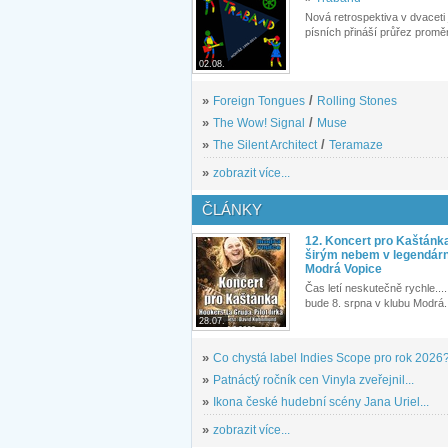
Nová retrospektiva v dvaceti
písních přináší průřez proměn
02.08.
»
Foreign Tongues
/
Rolling Stones
»
The Wow! Signal
/
Muse
»
The Silent Architect
/
Teramaze
»
zobrazit více...
ČLÁNKY
12. Koncert pro Kaštánk
širým nebem v legendár
Modrá Vopice
Čas letí neskutečně rychle.... 
bude 8. srpna v klubu Modrá.
28.07.
»
Co chystá label Indies Scope pro rok 2026
»
Patnáctý ročník cen Vinyla zveřejnil...
»
Ikona české hudební scény Jana Uriel...
»
zobrazit více...