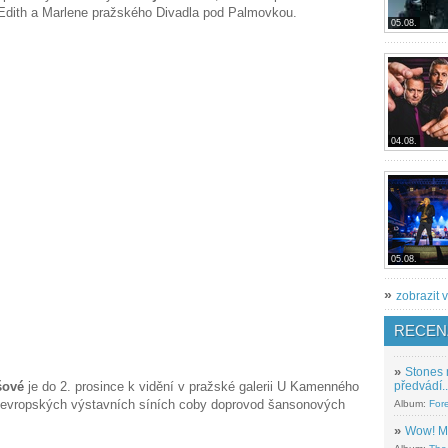
Edith a Marlene pražského Divadla pod Palmovkou.
05.08.
04.08.
05.08.
»
zobrazit v
RECEN
»
Stones 
šové
je do 2. prosince k vidění v pražské galerii U Kamenného
předvádí..
i evropských výstavních síních coby doprovod šansonových
Album:
For
»
Wow! M