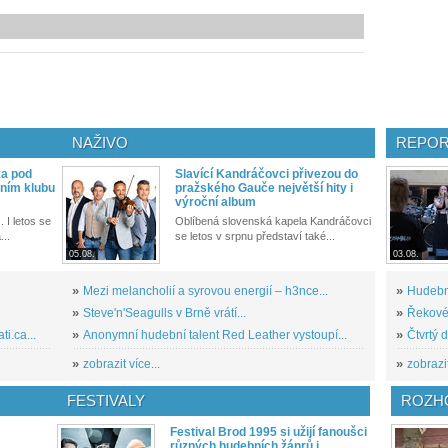
NAŽIVO
REPOR
ka pod
Slavící Kandráčovci přivezou do
ním klubu
pražského Gauče největší hity i
výroční album
. I letos se
Oblíbená slovenská kapela Kandráčovci
...
se letos v srpnu představí také...
05.08.
03.08.
»
Mezi melancholií a syrovou energií – h3nce...
»
Hudební
»
Steve'n'Seagulls v Brně vrátí...
»
Řekové 
i.ca...
»
Anonymní hudební talent Red Leather vystoupí...
»
Čtvrtý 
»
zobrazit více...
»
zobrazit
FESTIVALY
ROZH
Festival Brod 1995 si užijí fanoušci
různých hudebních žánrů i