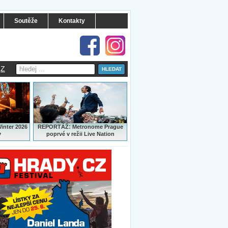
Soutěže
Kontakty
Z
:
Winter 2026
REPORTÁŽ
Metronome Prague
y
poprvé v režii Live Nation