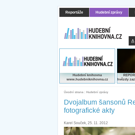
Reportáže
Hudební zprávy
A
Hudební knihovna
REPORT
www.hudebniknihovna.cz
hvězdy zaz
Úvodní strana
|
Hudební zprávy
Dvojalbum šansonů Re
fotografické akty
Karel Souček, 25. 11. 2012