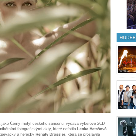
HUDEB
06.08.
05.08.
 jako Černý motýl českého šansonu, vydává výběrové 2CD
nikátními fotografickými akty, které nafotila
Lenka Hatašová
.
y zpěvačky a herečky
Renaty Drössler
, která se proslavila