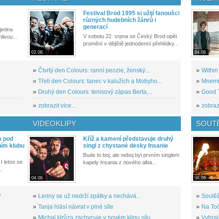
Festival Brod 1995 si užijí fanoušci
různých hudebních žánrů i
generací
 jedna
V sobotu 22. srpna se Český Brod opět
livou...
promění v dějiště jednodenní přehlídky...
02.08.
04.08.
»
Čtvrtý den Colours: ranní peozie, ženský...
»
Within
»
Třetí den Colours: tanec v kalužích a Mobyho...
»
Mnemic
»
Druhý den Colours: tenisový zápas Berta,...
»
Good T
»
zobrazit více...
»
zobrazi
VIDEOKLIPY
SOUT
a pod
Kříž a kamení představuje druhý
ním klubu
singl z chystané desky Insanie
Bude to boj, ale neboj byl prvním singlem
I letos se
kapely Insania z nového alba...
..
04.08.
06.08.
?
»
Lenny se už nedrží zpátky a nechává...
»
Soutěž
»
Tanja hlásí návrat v plné síle
»
Na Toč
»
Michal Hrůza zachycuje v novém klipu sílu...
»
Vyhraj