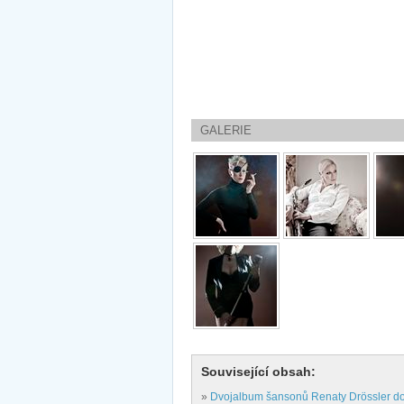
GALERIE
Související obsah:
»
Dvojalbum šansonů Renaty Drössler dop