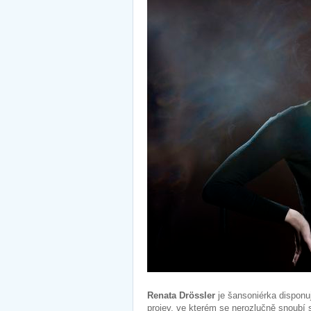
Renata Drössler
je šansoniérka disponuj
projev, ve kterém se nerozlučně snoubí 