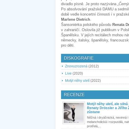
divadlo písně. Je proto nazývána
„Čern
Po absolvování pražské DAMU a sedmil
době vedle koncertní činnosti i v pražs
Marlene Dietrich
.
Šansoniérka polského původu
Renata D
v zahraničí. Oslovila již publikum v Po
Španělsku. V jejích recitálech mohou náv
německy, italsky, španělsky, francouzsky
pro děti.
DISKOGRAFIE
Znovuzrozená
(2012)
Live
(2020)
Motýl něhy uletí
(2022)
RECENZE
Motýl něhy uletí, ale siln
Renaty Drössler a Jiřího
zůstane
Něžná i dryáčnická, nevinná i
melancholická i rozpustilá, naiv
protřelá,...