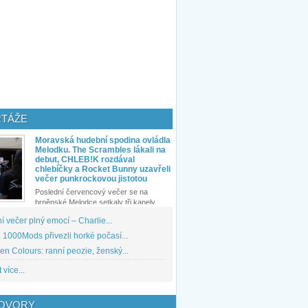
TÁŽE
Moravská hudební spodina ovládla
Melodku. The Scrambles lákali na
debut, CHLEB!K rozdával
chlebíčky a Rocket Bunny uzavřeli
večer punkrockovou jistotou
Poslední červencový večer se na
brněnské Melodce setkaly tři kapely...
 večer plný emocí – Charlie...
1000Mods přivezli horké počasí...
den Colours: ranní peozie, ženský...
 více...
OVORY