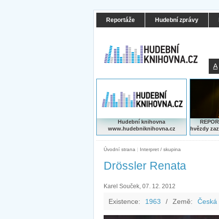
Reportáže
Hudební zprávy
A
Hudební knihovna
REPORT
www.hudebniknihovna.cz
hvězdy zaz
Úvodní strana
|
Interpret / skupina
Drössler Renata
Karel Souček, 07. 12. 2012
Existence:
1963
/
Země:
Česká 