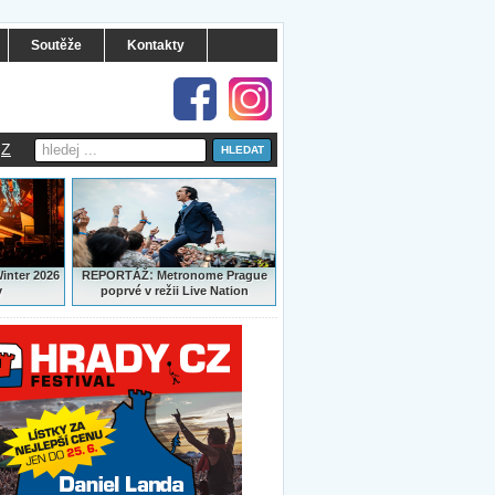
Soutěže
Kontakty
Z
:
Winter 2026
REPORTÁŽ
Metronome Prague
y
poprvé v režii Live Nation