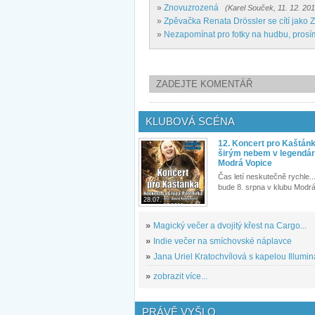
»
Znovuzrozená
(Karel Souček, 11. 12. 20
»
Zpěvačka Renata Drössler se cítí jako
»
Nezapomínat pro fotky na hudbu, prosí
ZADEJTE KOMENTÁŘ
KLUBOVÁ SCÉNA
12. Koncert pro Kaštán
širým nebem v legendár
Modrá Vopice
Čas letí neskutečně rychle...
bude 8. srpna v klubu Modrá
28.07.
»
Magický večer a dvojitý křest na Cargo...
»
Indie večer na smíchovské náplavce
»
Jana Uriel Kratochvílová s kapelou Illuminat
»
zobrazit více...
PRÁVĚ VYŠLO