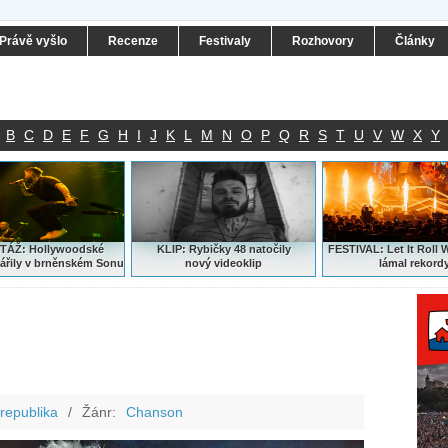
Právě vyšlo
Recenze
Festivaly
Rozhovory
Články
B
C
D
E
F
G
H
I
J
K
L
M
N
O
P
Q
R
S
T
U
V
W
X
Y
ÁŽ: Hollywoodské
KLIP: Rybičky 48 natočily
FESTIVAL:
Let It Roll 
ářily v brněnském Sonu
nový
videoklip
lámal rekord
republika
/
Žánr:
Chanson