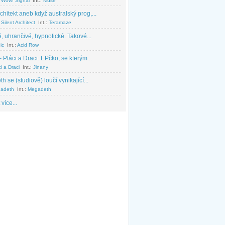
 Wow! Signal
Int.:
Muse
chitekt aneb když australský prog,...
Silent Architect
Int.:
Teramaze
, uhrančivé, hypnotické. Takové...
ic
Int.:
Acid Row
 Ptáci a Draci: EPčko, se kterým...
i a Draci
Int.:
Jinany
 se (studiově) loučí vynikající...
adeth
Int.:
Megadeth
 více...