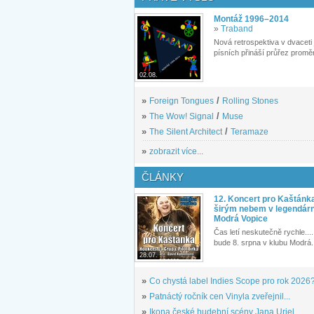
Montáž 1996–2014
»
Traband
Nová retrospektiva v dvaceti
písních přináší průřez proměn
02.08.
»
Foreign Tongues
/
Rolling Stones
»
The Wow! Signal
/
Muse
»
The Silent Architect
/
Teramaze
»
zobrazit více...
ČLÁNKY
12. Koncert pro Kaštánk
širým nebem v legendár
Modrá Vopice
Čas letí neskutečně rychle.... 
bude 8. srpna v klubu Modrá.
28.07.
»
Co chystá label Indies Scope pro rok 2026
»
Patnáctý ročník cen Vinyla zveřejnil...
»
Ikona české hudební scény Jana Uriel...