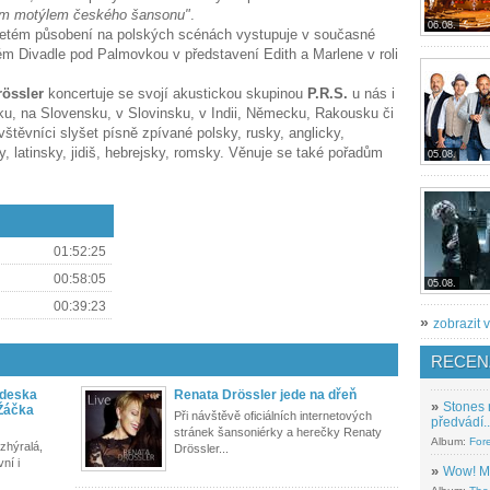
ým motýlem českého šansonu"
.
06.08.
etém působení na polských scénách vystupuje v současné
kém Divadle pod Palmovkou v představení Edith a Marlene v roli
rössler
koncertuje se svojí akustickou skupinou
P.R.S.
u nás i
lsku, na Slovensku, v Slovinsku, v Indii, Německu, Rakousku či
štěvníci slyšet písně zpívané polsky, rusky, anglicky,
, latinsky, jidiš, hebrejsky, romsky. Věnuje se také pořadům
05.08.
01:52:25
00:58:05
05.08.
00:39:23
»
zobrazit v
RECEN
á deska
Renata Drössler jede na dřeň
»
Stones 
 Žáčka
Při návštěvě oficiálních internetových
předvádí..
stránek šansoniérky a herečky Renaty
Album:
For
 zhýralá,
Drössler...
ní i
»
Wow! M