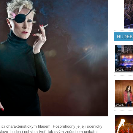
HUDEB
07.08.
07.08.
ící charakteristickým hlasem. Pozoruhodný je její scénický
slovo, hudba i pohyb a tvoří tak svým způsobem unikátní