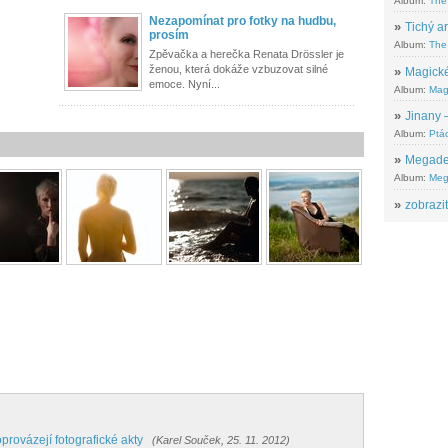
Album:
The
Nezapomínat pro fotky na hudbu,
»
Tichý ar
prosím
Album:
The 
Zpěvačka a herečka Renata Drössler je
ženou, která dokáže vzbuzovat silné
»
Magické
emoce. Nyní...
Album:
Mag
»
Jinany –
Album:
Ptác
»
Megadeth
Album:
Meg
»
zobrazit
rovázejí fotografické akty
(Karel Souček, 25. 11. 2012)