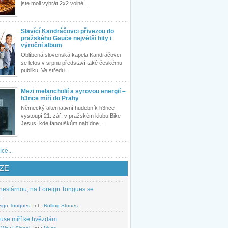
jste moli vyhrát 2x2 volné...
Slavící Kandráčovci přivezou do
pražského Gauče největší hity i
výroční album
Oblíbená slovenská kapela Kandráčovci
se letos v srpnu představí také českému
publiku. Ve středu...
Mezi melancholií a syrovou energií –
h3nce míří do Prahy
Německý alternativní hudebník h3nce
vystoupí 21. září v pražském klubu Bike
Jesus, kde fanouškům nabídne...
íce...
ZE
nestárnou, na Foreign Tongues se
.
eign Tongues
Int.:
Rolling Stones
use míří ke hvězdám