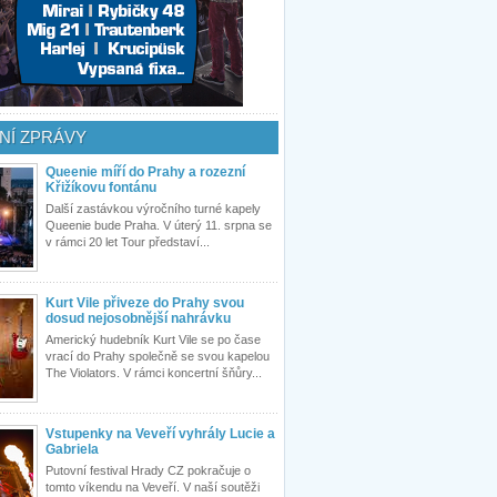
NÍ ZPRÁVY
Queenie míří do Prahy a rozezní
Křižíkovu fontánu
Další zastávkou výročního turné kapely
Queenie bude Praha. V úterý 11. srpna se
v rámci 20 let Tour představí...
Kurt Vile přiveze do Prahy svou
dosud nejosobnější nahrávku
Americký hudebník Kurt Vile se po čase
vrací do Prahy společně se svou kapelou
The Violators. V rámci koncertní šňůry...
Vstupenky na Veveří vyhrály Lucie a
Gabriela
Putovní festival Hrady CZ pokračuje o
tomto víkendu na Veveří. V naší soutěži