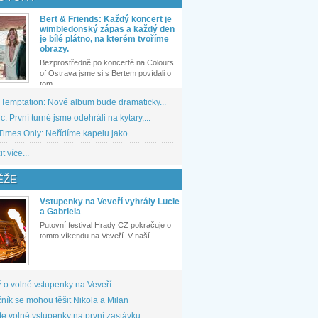
Bert & Friends: Každý koncert je
wimbledonský zápas a každý den
je bílé plátno, na kterém tvoříme
obrazy.
Bezprostředně po koncertě na Colours
of Ostrava jsme si s Bertem povídali o
tom,...
 Temptation: Nové album bude dramaticky...
: První turné jsme odehráli na kytary,...
imes Only: Neřídíme kapelu jako...
t více...
ĚŽE
Vstupenky na Veveří vyhrály Lucie
a Gabriela
Putovní festival Hrady CZ pokračuje o
tomto víkendu na Veveří. V naší...
 o volné vstupenky na Veveří
ník se mohou těšit Nikola a Milan
te volné vstupenky na první zastávku...