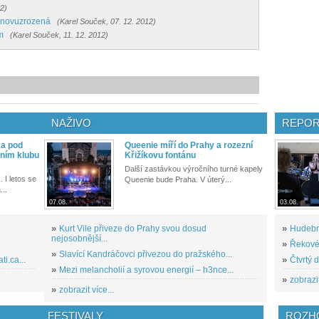
12)
 Znovuzrozená
(Karel Souček, 07. 12. 2012)
m
(Karel Souček, 11. 12. 2012)
NAŽIVO
REPOR
ka pod
Queenie míří do Prahy a rozezní
ním klubu
Křižíkovu fontánu
Další zastávkou výročního turné kapely
. I letos se
Queenie bude Praha. V úterý...
...
07.08.
03.08.
»
Kurt Vile přiveze do Prahy svou dosud
»
Hudební
nejosobnější...
»
Řekové 
»
Slavící Kandráčovci přivezou do pražského...
i.ca...
»
Čtvrtý 
»
Mezi melancholií a syrovou energií – h3nce...
»
zobrazit
»
zobrazit více...
FESTIVALY
ROZH