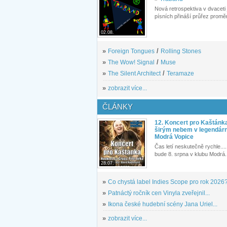
Nová retrospektiva v dvaceti
písních přináší průřez proměn
02.08.
»
Foreign Tongues
/
Rolling Stones
»
The Wow! Signal
/
Muse
»
The Silent Architect
/
Teramaze
»
zobrazit více...
ČLÁNKY
12. Koncert pro Kaštánk
širým nebem v legendár
Modrá Vopice
Čas letí neskutečně rychle.... 
bude 8. srpna v klubu Modrá.
28.07.
»
Co chystá label Indies Scope pro rok 2026
»
Patnáctý ročník cen Vinyla zveřejnil...
»
Ikona české hudební scény Jana Uriel...
»
zobrazit více...