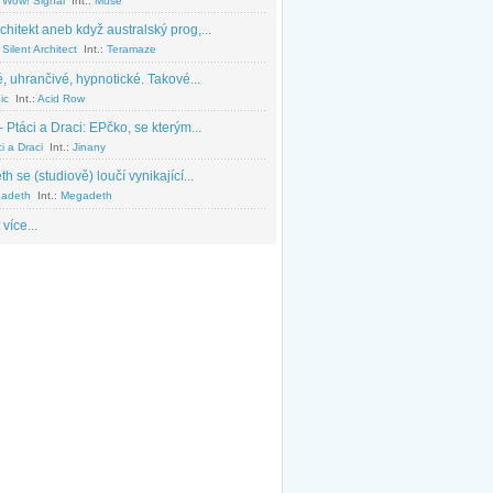
 Wow! Signal
Int.:
Muse
chitekt aneb když australský prog,...
Silent Architect
Int.:
Teramaze
, uhrančivé, hypnotické. Takové...
ic
Int.:
Acid Row
 Ptáci a Draci: EPčko, se kterým...
i a Draci
Int.:
Jinany
 se (studiově) loučí vynikající...
adeth
Int.:
Megadeth
 více...