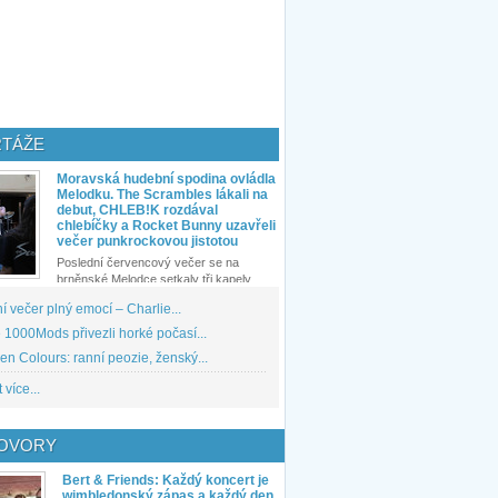
TÁŽE
Moravská hudební spodina ovládla
Melodku. The Scrambles lákali na
debut, CHLEB!K rozdával
chlebíčky a Rocket Bunny uzavřeli
večer punkrockovou jistotou
Poslední červencový večer se na
brněnské Melodce setkaly tři kapely...
 večer plný emocí – Charlie...
1000Mods přivezli horké počasí...
den Colours: ranní peozie, ženský...
 více...
OVORY
Bert & Friends: Každý koncert je
wimbledonský zápas a každý den