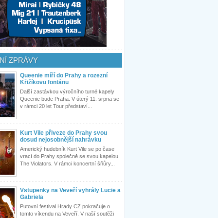
NÍ ZPRÁVY
Queenie míří do Prahy a rozezní
Křižíkovu fontánu
Další zastávkou výročního turné kapely
Queenie bude Praha. V úterý 11. srpna se
v rámci 20 let Tour představí...
Kurt Vile přiveze do Prahy svou
dosud nejosobnější nahrávku
Americký hudebník Kurt Vile se po čase
vrací do Prahy společně se svou kapelou
The Violators. V rámci koncertní šňůry...
Vstupenky na Veveří vyhrály Lucie a
Gabriela
Putovní festival Hrady CZ pokračuje o
tomto víkendu na Veveří. V naší soutěži