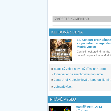
ZADEJTE KOMENTÁŘ
KLUBOVÁ SCÉNA
12. Koncert pro Kaštán
širým nebem v legendár
Modrá Vopice
Čas letí neskutečně rychle...
bude 8. srpna v klubu Modrá
28.07.
»
Magický večer a dvojitý křest na Cargo...
»
Indie večer na smíchovské náplavce
»
Jana Uriel Kratochvílová s kapelou Illuminat
»
zobrazit více...
PRÁVĚ VYŠLO
Montáž 1996–2014
»
Traband