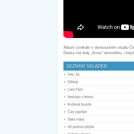
Album vznikalo v olomouckém studiu Čes
Deska má tedy „živou" atmosféru, i kdy
SEZNAM SKLADEB
Vím, že
Děkuji
Láry Fáry
Nebudu s tebou
Kožená bunda
Čas vypršel
Taka mala
Až jednou přijde