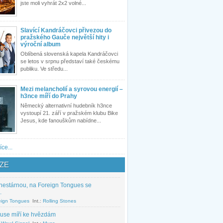
jste moli vyhrát 2x2 volné...
Slavící Kandráčovci přivezou do
pražského Gauče největší hity i
výroční album
Oblíbená slovenská kapela Kandráčovci
se letos v srpnu představí také českému
publiku. Ve středu...
Mezi melancholií a syrovou energií –
h3nce míří do Prahy
Německý alternativní hudebník h3nce
vystoupí 21. září v pražském klubu Bike
Jesus, kde fanouškům nabídne...
íce...
ZE
nestárnou, na Foreign Tongues se
.
eign Tongues
Int.:
Rolling Stones
use míří ke hvězdám