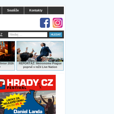
Soutěže
Kontakty
Z
:
Winter 2026
REPORTÁŽ
Metronome Prague
y
poprvé v režii Live Nation