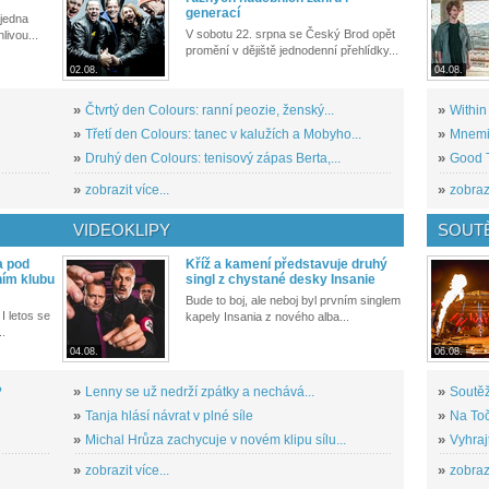
generací
 jedna
V sobotu 22. srpna se Český Brod opět
livou...
promění v dějiště jednodenní přehlídky...
02.08.
04.08.
»
Čtvrtý den Colours: ranní peozie, ženský...
»
Within
»
Třetí den Colours: tanec v kalužích a Mobyho...
»
Mnemic
»
Druhý den Colours: tenisový zápas Berta,...
»
Good T
»
zobrazit více...
»
zobrazi
VIDEOKLIPY
SOUT
a pod
Kříž a kamení představuje druhý
ním klubu
singl z chystané desky Insanie
Bude to boj, ale neboj byl prvním singlem
I letos se
kapely Insania z nového alba...
..
04.08.
06.08.
?
»
Lenny se už nedrží zpátky a nechává...
»
Soutěž
»
Tanja hlásí návrat v plné síle
»
Na Toč
»
Michal Hrůza zachycuje v novém klipu sílu...
»
Vyhraj
»
zobrazit více...
»
zobrazi