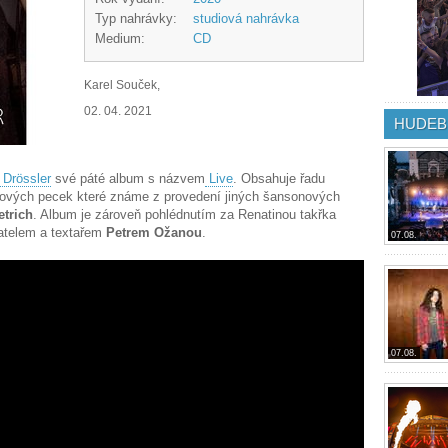
Typ nahrávky:
studiová nahrávka
Medium:
CD
Karel Souček,
02. 04. 2021
HUDEB
 Drössler
své páté album s názvem
Live
. Obsahuje řadu
ových pecek které známe z provedení jiných šansonových
etrich
. Album je zároveň pohlédnutím za Renatinou takřka
datelem a textařem
Petrem Ožanou
.
07.08.
07.08.