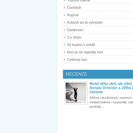
Yidishe mame
Čerešně
Poprvé
Krásně sis to vymyslel
Gastrosex
Co zbylo
Až budou v módě
Non je ne regrette rien
Celkový čas:
RECENZE
Motýl něhy uletí, ale siln
Renaty Drössler a Jiřího
zůstane
Něžná i dryáčnická, nevinná i
melancholická i rozpustilá, naiv
protřelá,...