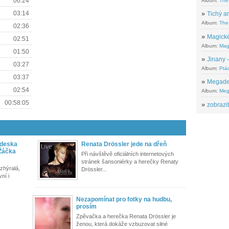
06:24
Album:
The
03:14
»
Tichý ar
Album:
The 
02:36
»
Magické
02:51
Album:
Mag
01:50
»
Jinany –
03:27
Album:
Ptác
03:37
»
Megadeth
02:54
Album:
Meg
00:58:05
»
zobrazit
á deska
Renata Drössler jede na dřeň
 Žáčka
Při návštěvě oficiálních internetových
stránek šansoniérky a herečky Renaty
 zhýralá,
Drössler...
ní i
Nezapomínat pro fotky na hudbu,
prosím
Zpěvačka a herečka Renata Drössler je
ženou, která dokáže vzbuzovat silné