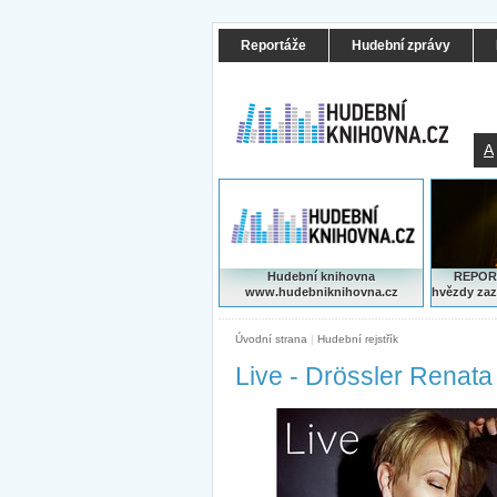
Reportáže
Hudební zprávy
A
Hudební knihovna
REPORT
www.hudebniknihovna.cz
hvězdy zaz
Úvodní strana
|
Hudební rejstřík
Live - Drössler Renata