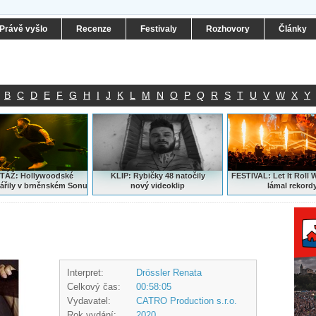
Právě vyšlo
Recenze
Festivaly
Rozhovory
Články
B
C
D
E
F
G
H
I
J
K
L
M
N
O
P
Q
R
S
T
U
V
W
X
Y
ÁŽ: Hollywoodské
KLIP: Rybičky 48 natočily
FESTIVAL:
Let It Roll 
ářily v brněnském Sonu
nový
videoklip
lámal rekord
Interpret:
Drössler Renata
Celkový čas:
00:58:05
Vydavatel:
CATRO Production s.r.o.
Rok vydání:
2020