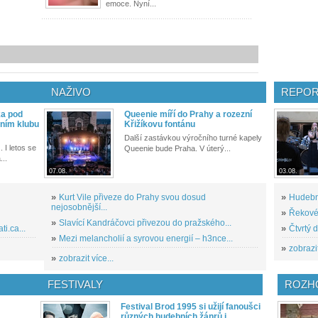
emoce. Nyní...
NAŽIVO
REPOR
ka pod
Queenie míří do Prahy a rozezní
ním klubu
Křižíkovu fontánu
Další zastávkou výročního turné kapely
. I letos se
Queenie bude Praha. V úterý...
...
07.08.
03.08.
»
Kurt Vile přiveze do Prahy svou dosud
»
Hudební
nejosobnější...
»
Řekové 
»
Slavící Kandráčovci přivezou do pražského...
i.ca...
»
Čtvrtý 
»
Mezi melancholií a syrovou energií – h3nce...
»
zobrazit
»
zobrazit více...
FESTIVALY
ROZH
Festival Brod 1995 si užijí fanoušci
různých hudebních žánrů i