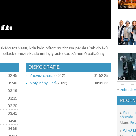
06.08.
05.08.
kého rozhlasu, kde bylo přítomno zhruba pět desítek diváků.
ž potlesky mezi skladbami byly autorkou záměrně potlačeny.
DISKOGRAFIE
02:45
Znovuzrozená
(2012)
01:52:25
05.08.
05:40
Motýl něhy uletí
(2022)
00:39:23
»
zobrazit v
03:19
03:35
RECEN
02:30
»
Stones 
03:41
předvádí..
04:46
Album:
For
04:56
»
Wow! M