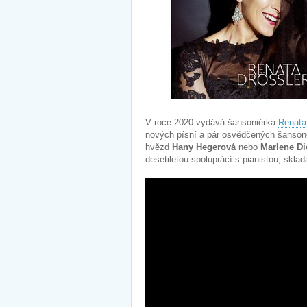
V roce 2020 vydává šansoniérka
Renata
nových písní a pár osvědčených šanson
hvězd
Hany Hegerová
nebo
Marlene Di
desetiletou spoluprácí s pianistou, skla