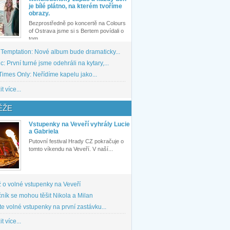
je bílé plátno, na kterém tvoříme
obrazy.
Bezprostředně po koncertě na Colours
of Ostrava jsme si s Bertem povídali o
tom,...
 Temptation: Nové album bude dramaticky...
: První turné jsme odehráli na kytary,...
imes Only: Neřídíme kapelu jako...
t více...
ĚŽE
Vstupenky na Veveří vyhrály Lucie
a Gabriela
Putovní festival Hrady CZ pokračuje o
tomto víkendu na Veveří. V naší...
 o volné vstupenky na Veveří
ník se mohou těšit Nikola a Milan
te volné vstupenky na první zastávku...
t více...