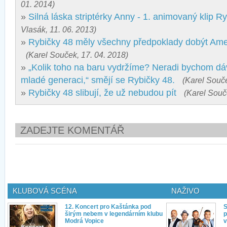
01. 2014)
»
Silná láska striptérky Anny - 1. animovaný klip R
Vlasák, 11. 06. 2013)
»
Rybičky 48 měly všechny předpoklady dobýt Amer
(Karel Souček, 17. 04. 2018)
»
„Kolik toho na baru vydržíme? Neradi bychom dáv
mladé generaci,“ smějí se Rybičky 48.
(Karel Souče
»
Rybičky 48 slibují, že už nebudou pít
(Karel Souč
ZADEJTE KOMENTÁŘ
KLUBOVÁ SCÉNA
NAŽIVO
12. Koncert pro Kaštánka pod
S
širým nebem v legendárním klubu
p
Modrá Vopice
v