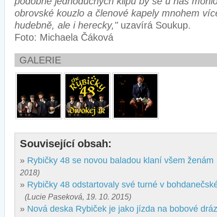
podobně jednoduchých klipů by se u nás mohlo 
obrovské kouzlo a členové kapely mnohem víc
hudebně, ale i herecky,"
uzavírá Soukup.
Foto: Michaela Čáková
GALERIE
Související obsah:
»
Rybičky 48 se novou baladou klaní všem ženám
2018)
»
Rybičky 48 odstartovaly své turné v bohdanečs
(Lucie Paseková, 19. 10. 2015)
»
Nová deska Rybiček je jako jízda na bobové drá