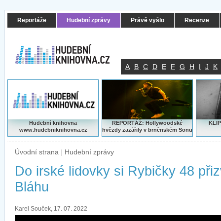
Reportáže
Hudební zprávy
Právě vyšlo
Recenze
A
B
C
D
E
F
G
H
I
J
K
Hudební knihovna
REPORTÁŽ: Hollywoodské
KLIP
www.hudebniknihovna.cz
hvězdy zazářily v brněnském Sonu
Úvodní strana
|
Hudební zprávy
Do irské lidovky si Rybičky 48 při
Bláhu
Karel Souček, 17. 07. 2022