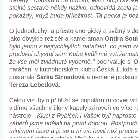
trefený," dodává a na otázku, jestli singl Divoke
stejné sestavě někdy naživo, odpovídá zcela j
pokaždý, když bude příležitost. Ta pecka je 
O jednoduchý, a přesto energický a svižný vide
jako obvykle režisér a kameraman
Ondra Sou
bylo jedno z nejrychlejších natáčení, co jsem za
produkci chystal sám Kuba kvůli mé vytíženost
že vše měl zvládnuté výborně,"
pochvaluje si
O
natáčení v kutnohorském klubu Česká 1, kde s
postarala
Šárka Strnadová
a neméně podstatn
Tereza Lebedová
.
Celou vizí bylo přiblížit se populárním cover v
vidíme všechny členy kapely zároveň ve více r
nástroje.
„Kluci z Rybiček i Vašek byli naprosto 
záběrů jsme udělali na první dobrou. Postprod
minimum času a já se u ní víc bavil než pracov