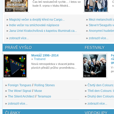
Čas letí neskutečně rychle.... I letos se
O
bude 8. srpna v klubu Modrá...
s
28.07.
05.08.
»
Magický večer a dvojitý křest na Cargo...
»
Mezi melancholií a
»
Indie večer na smíchovské náplavce
»
Steve'n'Seagulls v 
»
Jana Uriel Kratochvílová s kapelou Illuminati.ca...
»
Anonymní hudební 
»
zobrazit více...
»
zobrazit více...
PRÁVĚ VYŠLO
FESTIVALY
Montáž 1996–2014
Fe
»
Traband
rů
g
Nová retrospektiva v dvaceti jedna
V 
písních přináší průřez proměnlivou...
pr
02.08.
02.08.
»
Foreign Tongues
/
Rolling Stones
»
Čtvrtý den Colours:
»
The Wow! Signal
/
Muse
»
Třetí den Colours: 
»
The Silent Architect
/
Teramaze
»
Druhý den Colours: 
»
zobrazit více...
»
zobrazit více...
ČLÁNKY
VIDEOKLIPY