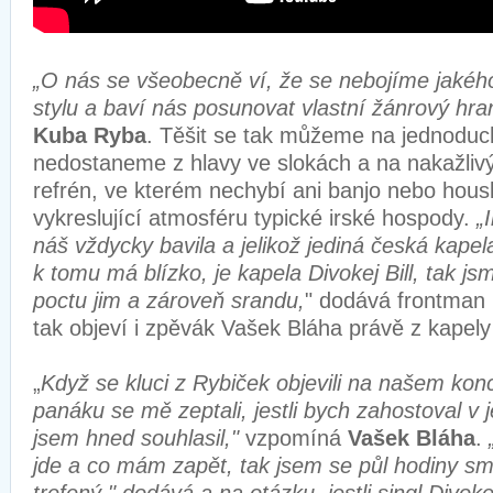
„O nás se všeobecně ví, že se nebojíme jakéh
stylu a baví nás posunovat vlastní žánrový hra
Kuba Ryba
. Těšit se tak můžeme na jednoduc
nedostaneme z hlavy ve slokách a na nakažlivý
refrén, ve kterém nechybí ani banjo nebo hous
vykreslující atmosféru typické irské hospody.
„
náš vždycky bavila a jelikož jediná česká kapel
k tomu má blízko, je kapela Divokej Bill, tak jsme
poctu jim a zároveň srandu,
" dodává frontman 
tak objeví i zpěvák Vašek Bláha právě z kapel
„
Když se kluci z Rybiček objevili na našem kon
panáku se mě zeptali, jestli bych zahostoval v j
jsem hned souhlasil,"
vzpomíná
Vašek Bláha
.
jde a co mám zapět, tak jsem se půl hodiny smá