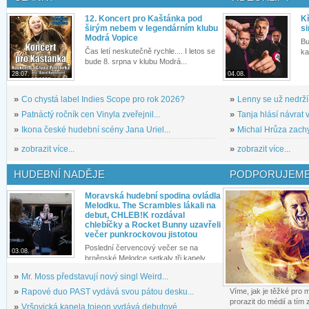
12. Koncert pro Kaštánka pod
Kř
širým nebem v legendárním klubu
si
Modrá Vopice
Bu
Čas letí neskutečně rychle.... I letos se
ka
bude 8. srpna v klubu Modrá...
28.07.
04.08.
»
Co chystá label Indies Scope pro rok 2026?
»
Lenny se už nedrží
»
Patnáctý ročník cen Vinyla zveřejnil...
»
Tanja hlásí návrat v
»
Ikona české hudební scény Jana Uriel...
»
Michal Hrůza zachyc
»
zobrazit více...
»
zobrazit více...
HUDEBNÍ NADĚJE
PODPORUJEME
Moravská hudební spodina ovládla
Melodku. The Scrambles lákali na
debut, CHLEB!K rozdával
chlebíčky a Rocket Bunny uzavřeli
večer punkrockovou jistotou
Poslední červencový večer se na
03.08.
brněnské Melodce setkaly tři kapely...
»
Mr. Moss představují nový singl Weird...
»
Rapové duo PAST vydává svou pátou desku...
Víme, jak je těžké pro
prorazit do médií a tím
»
Vršovická kapela tojeon vydává debutové...