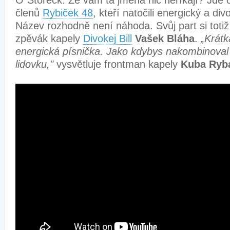
O´Storeck. Že vám ta jména nic neříkají? Jde o
členů
Rybiček 48
, kteří natočili energický a div
Název rozhodně není náhoda. Svůj part si totiž v
zpěvák kapely
Divokej Bill
Vašek Bláha
.
„Krátk
energická písnička. Jako kdybys nakombinoval 
lidovku,"
vysvětluje frontman kapely
Kuba Ryb