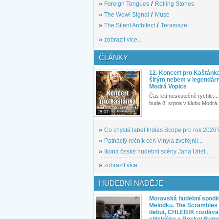
»
Foreign Tongues
/
Rolling Stones
»
The Wow! Signal
/
Muse
»
The Silent Architect
/
Teramaze
»
zobrazit více...
ČLÁNKY
12. Koncert pro Kaštánk
širým nebem v legendár
Modrá Vopice
Čas letí neskutečně rychle.... 
bude 8. srpna v klubu Modrá.
28.07.
»
Co chystá label Indies Scope pro rok 2026
»
Patnáctý ročník cen Vinyla zveřejnil...
»
Ikona české hudební scény Jana Uriel...
»
zobrazit více...
HUDEBNÍ NADĚJE
Moravská hudební spodin
Melodku. The Scrambles l
debut, CHLEB!K rozdáva