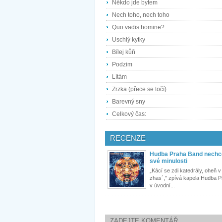
Někdo jde bytem
Nech toho, nech toho
Quo vadis homine?
Uschlý kytky
Bílej kůň
Podzim
Lítám
Zrzka (přece se točí)
Barevný sny
Celkový čas:
RECENZE
Hudba Praha Band nechce
své minulosti
„Kácí se zdi katedrály, oheň v
zhas´," zpívá kapela Hudba 
v úvodní...
ZADEJTE KOMENTÁŘ