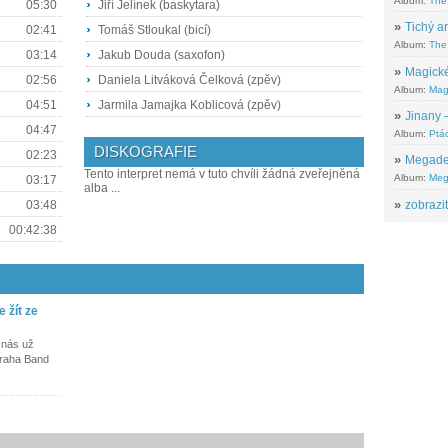
Album:
The
05:30
Jiří Jelínek (baskytara)
»
Tichý ar
02:41
Tomáš Stloukal (bicí)
Album:
The 
03:14
Jakub Douda (saxofon)
»
Magické
02:56
Daniela Litváková Čelková (zpěv)
Album:
Mag
04:51
Jarmila Jamajka Koblicová (zpěv)
»
Jinany –
04:47
Album:
Ptác
DISKOGRAFIE
02:23
»
Megadeth
Tento interpret nemá v tuto chvíli žádná zveřejněná
Album:
Meg
03:17
alba ...
»
zobrazit
03:48
00:42:38
 žít ze
 nás už
Praha Band