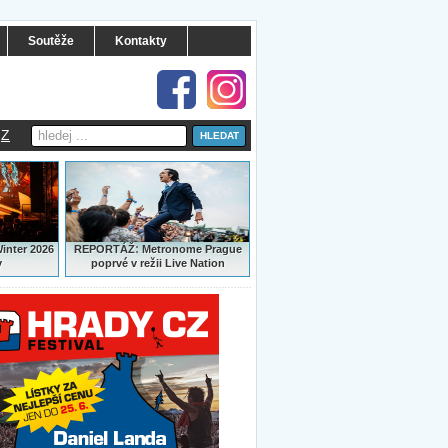
Soutěže
Kontakty
Z
:
Winter 2026
REPORTÁŽ
Metronome Prague
y
poprvé v režii Live Nation