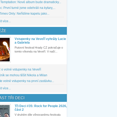
 Temptation: Nové album bude dramaticky...
: První turné jsme odehráli na kytary,...
imes Only: Neřídíme kapelu jako...
t více...
ĚŽE
Vstupenky na Veveří vyhrály Lucie
a Gabriela
Putovní festival Hrady CZ pokračuje o
tomto víkendu na Veveří. V naší...
 o volné vstupenky na Veveří
ník se mohou těšit Nikola a Milan
te volné vstupenky na první zastávku...
t více...
ST TŘI DECI
Tři Deci #35: Rock for People 2026,
část 2
V druhém díle věnovanému festivalu