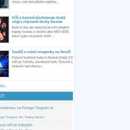
Jesus, kde fanouškům nabídne...
Kříž a kamení představuje druhý
singl z chystané desky Insanie
Bude to boj, ale neboj byl prvním singlem
kapely Insania z nového alba NEO-NOE,
které vyjde na podzim 2026....
Soutěž o volné vstupenky na Veveří
Putovní hudebně-kulturní festival Hrady CZ
míří po Točníku, Kunětické hoře, Švihově a
Hluboké nad Vltavou...
íce...
ZE
nestárnou, na Foreign Tongues se
.
eign Tongues
Int.:
Rolling Stones
use míří ke hvězdám