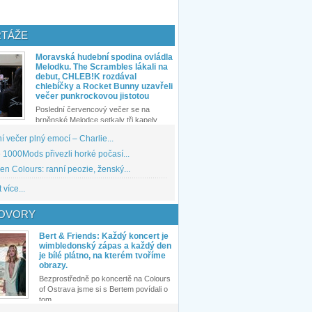
TÁŽE
Moravská hudební spodina ovládla
Melodku. The Scrambles lákali na
debut, CHLEB!K rozdával
chlebíčky a Rocket Bunny uzavřeli
večer punkrockovou jistotou
Poslední červencový večer se na
brněnské Melodce setkaly tři kapely...
 večer plný emocí – Charlie...
1000Mods přivezli horké počasí...
den Colours: ranní peozie, ženský...
 více...
OVORY
Bert & Friends: Každý koncert je
wimbledonský zápas a každý den
je bílé plátno, na kterém tvoříme
obrazy.
Bezprostředně po koncertě na Colours
of Ostrava jsme si s Bertem povídali o
tom,...