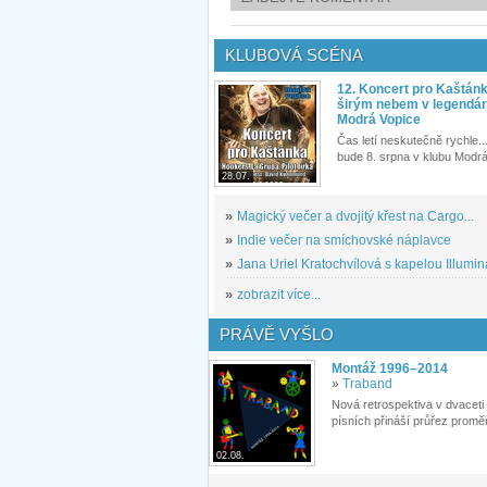
KLUBOVÁ SCÉNA
12. Koncert pro Kaštán
širým nebem v legendár
Modrá Vopice
Čas letí neskutečně rychle...
bude 8. srpna v klubu Modrá
28.07.
»
Magický večer a dvojitý křest na Cargo...
»
Indie večer na smíchovské náplavce
»
Jana Uriel Kratochvílová s kapelou Illuminat
»
zobrazit více...
PRÁVĚ VYŠLO
Montáž 1996–2014
»
Traband
Nová retrospektiva v dvaceti
písních přináší průřez proměn
02.08.