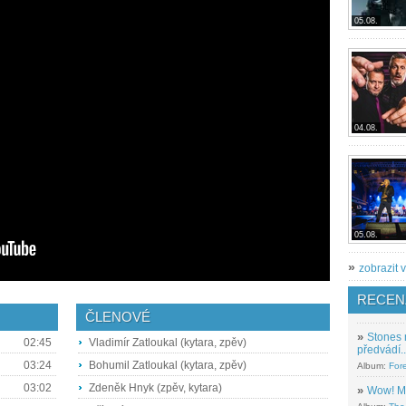
05.08.
04.08.
05.08.
»
zobrazit v
RECEN
ČLENOVÉ
»
Stones 
02:45
Vladimír Zatloukal (kytara, zpěv)
předvádí..
03:24
Bohumil Zatloukal (kytara, zpěv)
Album:
For
03:02
Zdeněk Hnyk (zpěv, kytara)
»
Wow! M