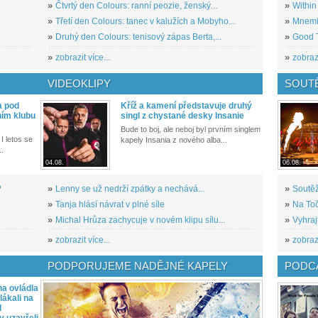
»
Čtvrtý den Colours: ranní peozie, ženský...
»
Within
»
Třetí den Colours: tanec v kalužích a Mobyho...
»
Mnemic
»
Druhý den Colours: tenisový zápas Berta,...
»
Good T
»
zobrazit více...
»
zobrazi
VIDEOKLIPY
SOUT
a pod
Kříž a kamení představuje druhý
ním klubu
singl z chystané desky Insanie
Bude to boj, ale neboj byl prvním singlem
I letos se
kapely Insania z nového alba...
..
04.08.
06.08.
?
»
Lenny se už nedrží zpátky a nechává...
»
Soutěž
»
Tanja hlásí návrat v plné síle
»
Na Toč
»
Michal Hrůza zachycuje v novém klipu sílu...
»
Vyhraj
»
zobrazit více...
»
zobrazi
PODPORUJEME NADĚJNÉ KAPELY
PODCA
a ovládla
ákali na
l