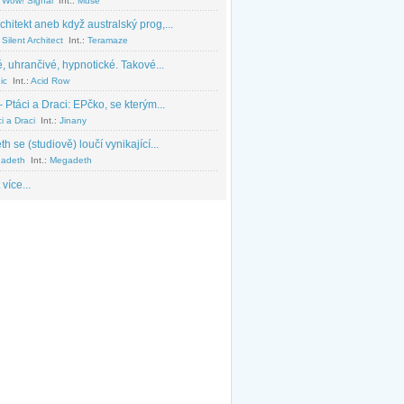
 Wow! Signal
Int.:
Muse
chitekt aneb když australský prog,...
Silent Architect
Int.:
Teramaze
, uhrančivé, hypnotické. Takové...
ic
Int.:
Acid Row
 Ptáci a Draci: EPčko, se kterým...
i a Draci
Int.:
Jinany
 se (studiově) loučí vynikající...
adeth
Int.:
Megadeth
 více...