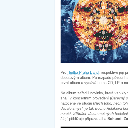
Pro
Hudba Praha Band
, respektive její 
debutovým albem. Po rozpadu původní 
první album a vydává ho na CD, LP a na
Na album zařadili novinky, které vznikly
znají v koncertním provedení (
Barevný 
natočené ve studiu (
Nech toho, nech toh
dávalo smysl, je tak trochu Rubikova ko
neruší. Střídání všech možných hudebníc
šlo,"
přibližuje přípravu alba
Bohumil Za