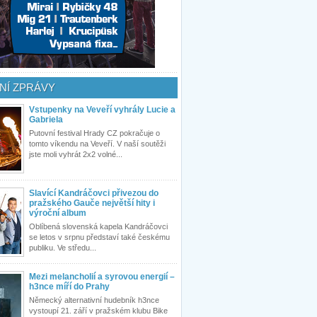
NÍ ZPRÁVY
Vstupenky na Veveří vyhrály Lucie a
Gabriela
Putovní festival Hrady CZ pokračuje o
tomto víkendu na Veveří. V naší soutěži
jste moli vyhrát 2x2 volné...
Slavící Kandráčovci přivezou do
pražského Gauče největší hity i
výroční album
Oblíbená slovenská kapela Kandráčovci
se letos v srpnu představí také českému
publiku. Ve středu...
Mezi melancholií a syrovou energií –
h3nce míří do Prahy
Německý alternativní hudebník h3nce
vystoupí 21. září v pražském klubu Bike