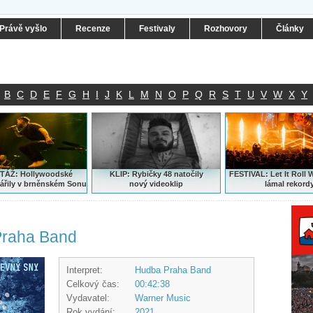
Právě vyšlo
Recenze
Festivaly
Rozhovory
Články
B
C
D
E
F
G
H
I
J
K
L
M
N
O
P
Q
R
S
T
U
V
W
X
Y
ÁŽ: Hollywoodské
KLIP: Rybičky 48 natočily
FESTIVAL:
Let It Roll 
ářily v brněnském Sonu
nový
videoklip
lámal rekord
Praha Band
Interpret:
Hudba Praha Band
Celkový čas:
00:42:38
Vydavatel:
Warner Music
Rok vydání:
2021