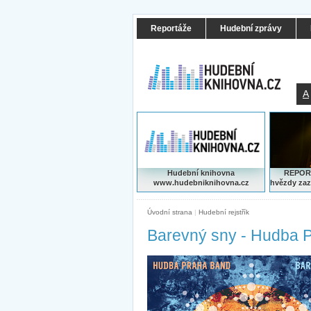
Reportáže
Hudební zprávy
A
Hudební knihovna
REPORT
www.hudebniknihovna.cz
hvězdy zaz
Úvodní strana
|
Hudební rejstřík
Barevný sny - Hudba 