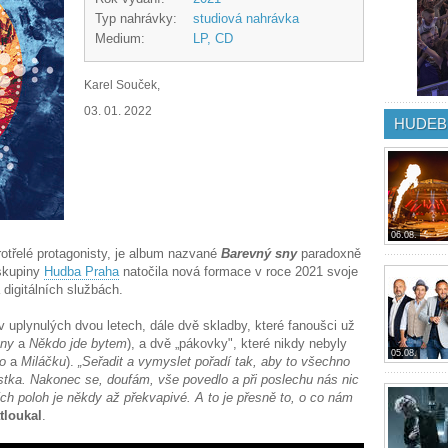
Typ nahrávky:
studiová nahrávka
Medium:
LP, CD
Karel Souček,
03. 01. 2022
HUDEB
06.08.
protřelé protagonisty, je album nazvané
Barevný sny
paradoxně
skupiny
Hudba Praha
natočila nová formace v roce 2021 svoje
 digitálních službách.
 v uplynulých dvou letech, dále dvě skladby, které fanoušci už
sny
a
Někdo jde bytem
), a dvě „pákovky", které nikdy nebyly
05.08.
o
a
Miláčku
).
„Seřadit a vymyslet pořadí tak, aby to všechno
stka. Nakonec se, doufám, vše povedlo a při poslechu nás nic
h poloh je někdy až překvapivé. A to je přesně to, o co nám
tloukal
.