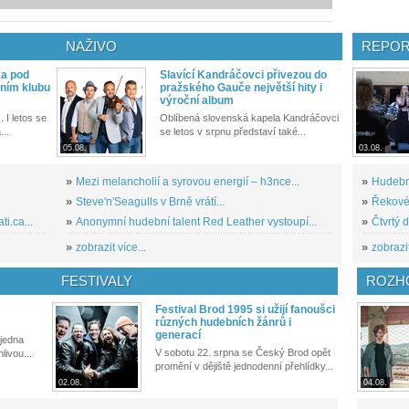
NAŽIVO
REPOR
ka pod
Slavící Kandráčovci přivezou do
ním klubu
pražského Gauče největší hity i
výroční album
. I letos se
Oblíbená slovenská kapela Kandráčovci
...
se letos v srpnu představí také...
05.08.
03.08.
»
Mezi melancholií a syrovou energií – h3nce...
»
Hudební
»
Steve'n'Seagulls v Brně vrátí...
»
Řekové 
i.ca...
»
Anonymní hudební talent Red Leather vystoupí...
»
Čtvrtý 
»
zobrazit více...
»
zobrazit
FESTIVALY
ROZH
Festival Brod 1995 si užijí fanoušci
různých hudebních žánrů i
generací
 jedna
V sobotu 22. srpna se Český Brod opět
livou...
promění v dějiště jednodenní přehlídky...
02.08.
04.08.