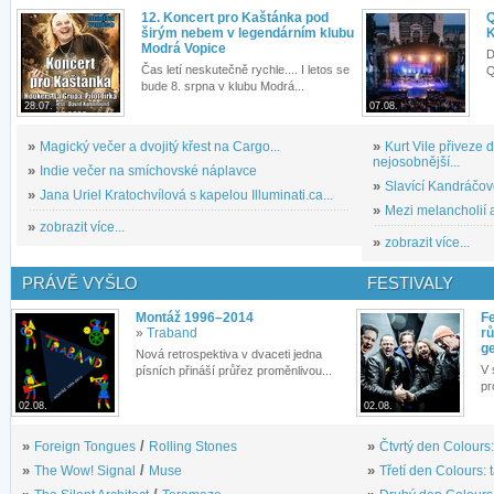
12. Koncert pro Kaštánka pod
Q
širým nebem v legendárním klubu
K
Modrá Vopice
D
Čas letí neskutečně rychle.... I letos se
Q
bude 8. srpna v klubu Modrá...
28.07.
07.08.
»
Magický večer a dvojitý křest na Cargo...
»
Kurt Vile přiveze
nejosobnější...
»
Indie večer na smíchovské náplavce
»
Slavící Kandráčov
»
Jana Uriel Kratochvílová s kapelou Illuminati.ca...
»
Mezi melancholií a
»
zobrazit více...
»
zobrazit více...
PRÁVĚ VYŠLO
FESTIVALY
Montáž 1996–2014
Fe
»
Traband
rů
g
Nová retrospektiva v dvaceti jedna
V 
písních přináší průřez proměnlivou...
pr
02.08.
02.08.
»
Foreign Tongues
/
Rolling Stones
»
Čtvrtý den Colours:
»
The Wow! Signal
/
Muse
»
Třetí den Colours: 