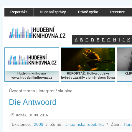
Reportáže
Hudební zprávy
Právě vyšlo
Recenze
A
B
C
D
E
F
G
H
I
J
K
Hudební knihovna
REPORTÁŽ: Hollywoodské
KLIP
www.hudebniknihovna.cz
hvězdy zazářily v brněnském Sonu
Úvodní strana
|
Interpret / skupina
Die Antwoord
Jiří Hroněk, 10. 09. 2016
Existence:
2009
/
Země:
Jihoafrická republika
/
Žánr:
Har