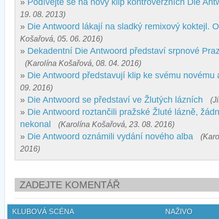
»
Podívejte se na nový klip kontroverzních Die An
19. 08. 2013)
»
Die Antwoord lákají na sladký remixový koktejl. 
Košařová, 05. 06. 2016)
»
Dekadentní Die Antwoord představí srpnové Praz
(Karolína Košařová, 08. 04. 2016)
»
Die Antwoord představují klip ke svému novému 
09. 2016)
»
Die Antwoord se představí ve Žlutých lázních
(J
»
Die Antwoord roztančili pražské Žluté lázně, žád
nekonal
(Karolína Košařová, 23. 08. 2016)
»
Die Antwoord oznámili vydání nového alba
(Karo
2016)
ZADEJTE KOMENTÁŘ
KLUBOVÁ SCÉNA
NAŽIVO