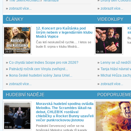
»
The Silent Architect
/
Teramaze
»
Druhý den Colours: 
»
zobrazit více...
»
zobrazit více...
ČLÁNKY
VIDEOKLIPY
12. Koncert pro Kaštánka pod
Kř
širým nebem v legendárním klubu
si
Modrá Vopice
Bu
Čas letí neskutečně rychle.... I letos se
ka
bude 8. srpna v klubu Modrá...
28.07.
04.08.
»
Co chystá label Indies Scope pro rok 2026?
»
Lenny se už nedrží
»
Patnáctý ročník cen Vinyla zveřejnil...
»
Tanja hlásí návrat v
»
Ikona české hudební scény Jana Uriel...
»
Michal Hrůza zachyc
»
zobrazit více...
»
zobrazit více...
HUDEBNÍ NADĚJE
PODPORUJEME
Moravská hudební spodina ovládla
Melodku. The Scrambles lákali na
debut, CHLEB!K rozdával
chlebíčky a Rocket Bunny uzavřeli
večer punkrockovou jistotou
Poslední červencový večer se na
03.08.
brněnské Melodce setkaly tři kapely...