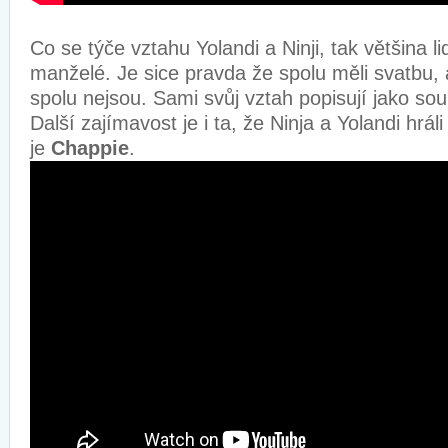
Co se týče vztahu Yolandi a Ninji, tak většina li
manželé. Je sice pravda že spolu měli svatbu,
spolu nejsou. Sami svůj vztah popisují jako s
Další zajímavost je i ta, že Ninja a Yolandi hrál
je
Chappie
.