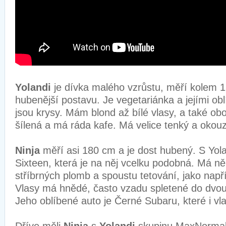
Yolandi
je dívka malého vzrůstu, měří kolem
hubenější postavu. Je vegetariánka a jejími ob
jsou krysy. Mám blond až bílé vlasy, a také obo
šílená a má ráda kafe. Má velice tenký a okouzl
Ninja
měří asi 180 cm a je dost hubený. S Yol
Sixteen, která je na něj vcelku podobná. Má něk
stříbrných plomb a spoustu tetování, jako např
Vlasy má hnědé, často vzadu spletené do dvo
Jeho oblíbené auto je Černé Subaru, které i vla