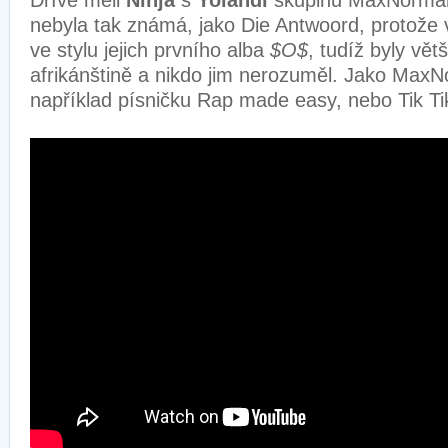
Dříve měli
Ninja
s
Yolandi
skupinu MaxNormal 
nebyla tak známá, jako Die Antwoord, protože v
ve stylu jejich prvního alba
$O$
, tudíž byly vět
afrikánštině a nikdo jim nerozuměl. Jako MaxN
například písničku Rap made easy, nebo Tik Tik