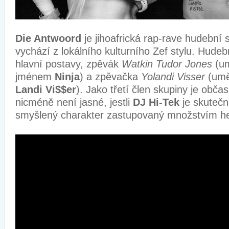
Die Antwoord
je jihoafrická rap-rave hudební 
vychází z lokálního kulturního Zef stylu. Hudeb
hlavní postavy, zpěvák
Watkin Tudor Jones
(u
jménem
Ninja
) a zpěvačka
Yolandi Visser
(umě
Landi Vi$$er
). Jako třetí člen skupiny je obč
nicméně není jasné, jestli
DJ Hi-Tek
je skutečn
smyšlený charakter zastupovaný množstvím he