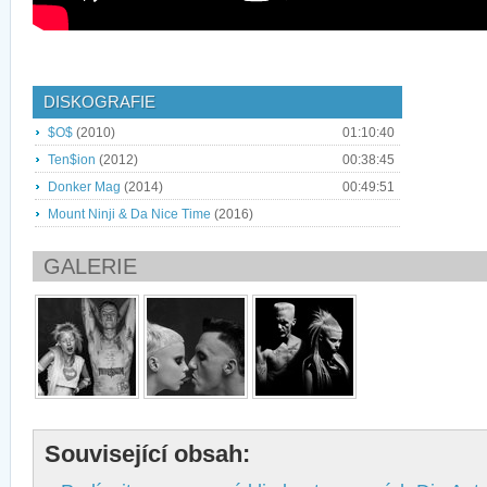
DISKOGRAFIE
$O$
(2010)
01:10:40
Ten$ion
(2012)
00:38:45
Donker Mag
(2014)
00:49:51
Mount Ninji & Da Nice Time
(2016)
GALERIE
Související obsah: