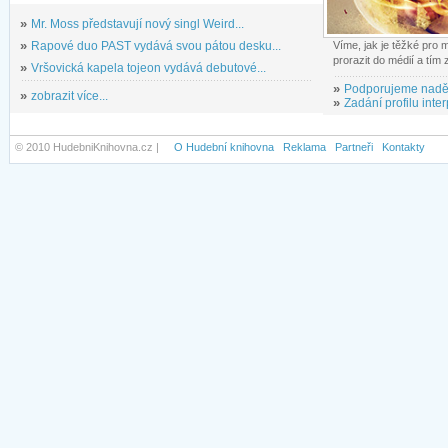
»
Mr. Moss představují nový singl Weird...
»
Rapové duo PAST vydává svou pátou desku...
Víme, jak je těžké pro
prorazit do médií a tím
»
Vršovická kapela tojeon vydává debutové...
»
Podporujeme nadě
»
zobrazit více...
»
Zadání profilu inter
© 2010 HudebniKnihovna.cz |
O Hudební knihovna
Reklama
Partneři
Kontakty