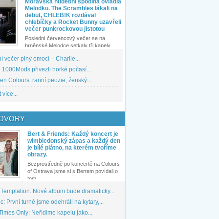
Moravská hudební spodina ovládla
Melodku. The Scrambles lákali na
debut, CHLEB!K rozdával
chlebíčky a Rocket Bunny uzavřeli
večer punkrockovou jistotou
Poslední červencový večer se na
brněnské Melodce setkaly tři kapely...
 večer plný emocí – Charlie...
1000Mods přivezli horké počasí...
den Colours: ranní peozie, ženský...
 více...
OVORY
Bert & Friends: Každý koncert je
wimbledonský zápas a každý den
je bílé plátno, na kterém tvoříme
obrazy.
Bezprostředně po koncertě na Colours
of Ostrava jsme si s Bertem povídali o
tom,...
 Temptation: Nové album bude dramaticky...
: První turné jsme odehráli na kytary,...
imes Only: Neřídíme kapelu jako...