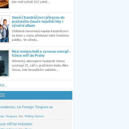
jste moli vyhrát 2x2 volné...
Slavící Kandráčovci přivezou do
pražského Gauče největší hity i
výroční album
Oblíbená slovenská kapela Kandráčovci
se letos v srpnu představí také českému
publiku. Ve středu...
Mezi melancholií a syrovou energií –
h3nce míří do Prahy
Německý alternativní hudebník h3nce
vystoupí 21. září v pražském klubu Bike
Jesus, kde fanouškům nabídne...
íce...
ZE
nestárnou, na Foreign Tongues se
.
eign Tongues
Int.:
Rolling Stones
use míří ke hvězdám