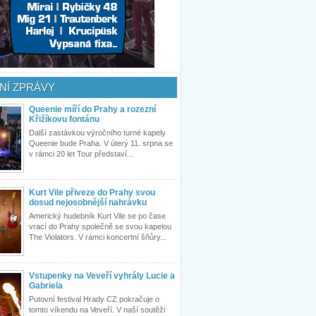
NÍ ZPRÁVY
Queenie míří do Prahy a rozezní
Křižíkovu fontánu
Další zastávkou výročního turné kapely
Queenie bude Praha. V úterý 11. srpna se
v rámci 20 let Tour představí...
Kurt Vile přiveze do Prahy svou
dosud nejosobnější nahrávku
Americký hudebník Kurt Vile se po čase
vrací do Prahy společně se svou kapelou
The Violators. V rámci koncertní šňůry...
Vstupenky na Veveří vyhrály Lucie a
Gabriela
Putovní festival Hrady CZ pokračuje o
tomto víkendu na Veveří. V naší soutěži