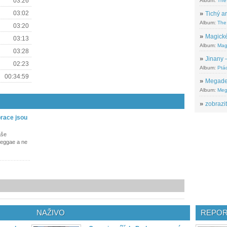
03:26
Album:
The
03:02
»
Tichý ar
Album:
The 
03:20
»
Magické
03:13
Album:
Mag
03:28
»
Jinany –
02:23
Album:
Ptác
00:34:59
»
Megadeth
Album:
Meg
»
zobrazit
race jsou
aše
reggae a ne
NAŽIVO
REPOR