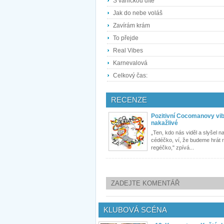
S vaničkou dítě
Jak do nebe voláš
Zavírám krám
To přejde
Real Vibes
Karnevalová
Celkový čas:
RECENZE
Pozitivní Cocomanovy vib
nakažlivé
„Ten, kdo nás viděl a slyšel n
cédéčko, ví, že budeme hrát 
regéčko," zpívá...
ZADEJTE KOMENTÁŘ
KLUBOVÁ SCÉNA