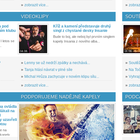
»
zobrazit více...
»
zobrazi
VIDEOKLIPY
SOUT
a pod
Kříž a kamení představuje druhý
ním klubu
singl z chystané desky Insanie
Bude to boj, ale neboj byl prvním singlem
I letos se
kapely Insania z nového alba...
..
04.08.
06.08.
?
»
Lenny se už nedrží zpátky a nechává...
»
Soutěž
»
Tanja hlásí návrat v plné síle
»
Na Toč
»
Michal Hrůza zachycuje v novém klipu sílu...
»
Vyhraj
»
zobrazit více...
»
zobrazi
PODPORUJEME NADĚJNÉ KAPELY
PODCA
a ovládla
ákali na
l
y uzavřeli
otou
e na
19.07.
kapely...