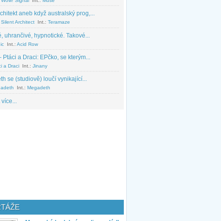
 Wow! Signal
Int.:
Muse
chitekt aneb když australský prog,...
Silent Architect
Int.:
Teramaze
, uhrančivé, hypnotické. Takové...
ic
Int.:
Acid Row
 Ptáci a Draci: EPčko, se kterým...
i a Draci
Int.:
Jinany
 se (studiově) loučí vynikající...
adeth
Int.:
Megadeth
 více...
TÁŽE