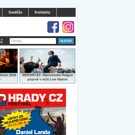
Soutěže
Kontakty
Z
:
Winter 2026
REPORTÁŽ
Metronome Prague
y
poprvé v režii Live Nation