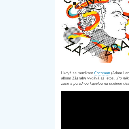
I když se muzikant
Cocoman
(Adam Lanč
album
Zázraky
vydává až letos.
„Po něk
zase s pořádnou kapelou na ucelené desc