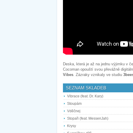
Deska, která je až na jednu výjimku v č
Cocoman opouští svou převážně digitáln
Vibes
. Zázraky vznikaly ve studiu
3bee
SEZNAM SKLADEB
Vibrace (feat. Dr. Kary)
Stoupám
Vděčnej
Stopaři (feat. MessenJah)
Krysy