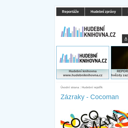
Reportáže
Hudební zprávy
A
Hudební knihovna
REPORT
www.hudebniknihovna.cz
hvězdy zaz
Úvodní strana
|
Hudební rejstřík
Zázraky - Cocoman