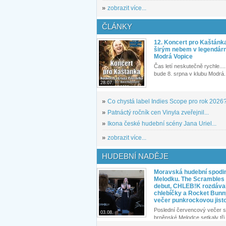
»
zobrazit více...
ČLÁNKY
12. Koncert pro Kaštánk
širým nebem v legendár
Modrá Vopice
Čas letí neskutečně rychle.... 
bude 8. srpna v klubu Modrá.
28.07.
»
Co chystá label Indies Scope pro rok 2026
»
Patnáctý ročník cen Vinyla zveřejnil...
»
Ikona české hudební scény Jana Uriel...
»
zobrazit více...
HUDEBNÍ NADĚJE
Moravská hudební spodin
Melodku. The Scrambles l
debut, CHLEB!K rozdáva
chlebíčky a Rocket Bunn
večer punkrockovou jist
Poslední červencový večer s
03.08.
brněnské Melodce setkaly tři 