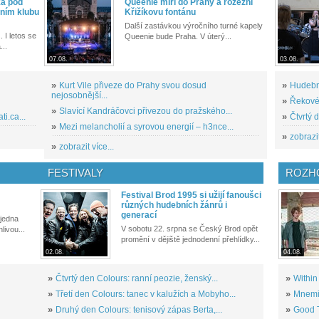
ka pod
Queenie míří do Prahy a rozezní
ním klubu
Křižíkovu fontánu
Další zastávkou výročního turné kapely
. I letos se
Queenie bude Praha. V úterý...
...
07.08.
03.08.
»
Kurt Vile přiveze do Prahy svou dosud
»
Hudební
nejosobnější...
»
Řekové 
»
Slavící Kandráčovci přivezou do pražského...
i.ca...
»
Čtvrtý 
»
Mezi melancholií a syrovou energií – h3nce...
»
zobrazit
»
zobrazit více...
FESTIVALY
ROZH
Festival Brod 1995 si užijí fanoušci
různých hudebních žánrů i
generací
 jedna
V sobotu 22. srpna se Český Brod opět
livou...
promění v dějiště jednodenní přehlídky...
02.08.
04.08.
»
Čtvrtý den Colours: ranní peozie, ženský...
»
Within
»
Třetí den Colours: tanec v kalužích a Mobyho...
»
Mnemic
»
Druhý den Colours: tenisový zápas Berta,...
»
Good T