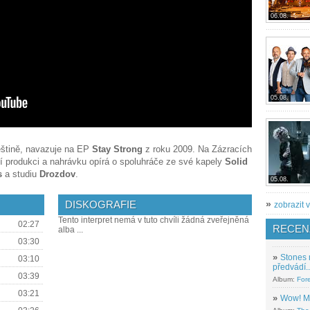
06.08.
05.08.
eštině, navazuje na EP
Stay Strong
z roku 2009. Na Zázracích
í produkci a nahrávku opírá o spoluhráče ze své kapely
Solid
s
a studiu
Drozdov
.
05.08.
DISKOGRAFIE
»
zobrazit v
Tento interpret nemá v tuto chvíli žádná zveřejněná
02:27
RECEN
alba ...
03:30
»
Stones 
03:10
předvádí..
03:39
Album:
For
03:21
»
Wow! M