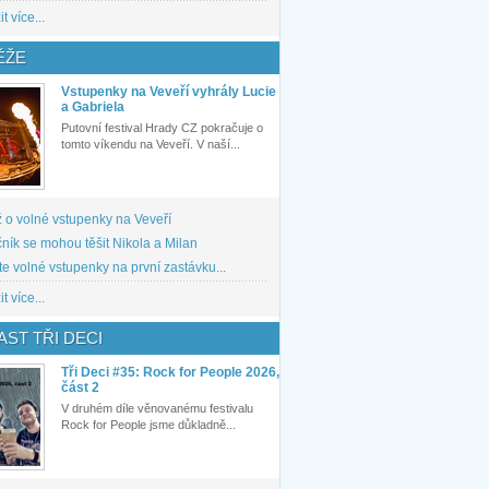
t více...
ĚŽE
Vstupenky na Veveří vyhrály Lucie
a Gabriela
Putovní festival Hrady CZ pokračuje o
tomto víkendu na Veveří. V naší...
 o volné vstupenky na Veveří
ník se mohou těšit Nikola a Milan
te volné vstupenky na první zastávku...
t více...
ST TŘI DECI
Tři Deci #35: Rock for People 2026,
část 2
V druhém díle věnovanému festivalu
Rock for People jsme důkladně...