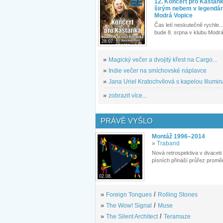
12. Koncert pro Kaštán
širým nebem v legendár
Modrá Vopice
Čas letí neskutečně rychle...
bude 8. srpna v klubu Modrá
28.07.
»
Magický večer a dvojitý křest na Cargo...
»
Indie večer na smíchovské náplavce
»
Jana Uriel Kratochvílová s kapelou Illuminat
»
zobrazit více...
PRÁVĚ VYŠLO
Montáž 1996–2014
»
Traband
Nová retrospektiva v dvaceti
písních přináší průřez proměn
02.08.
»
Foreign Tongues
/
Rolling Stones
»
The Wow! Signal
/
Muse
»
The Silent Architect
/
Teramaze