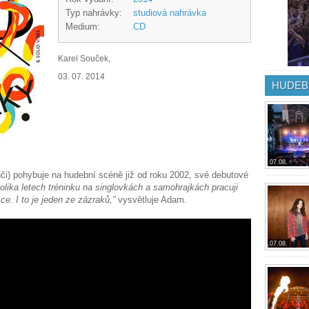
Typ nahrávky:
studiová nahrávka
Medium:
CD
Karel Souček,
03. 07. 2014
HUDEB
07.08.
i) pohybuje na hudební scéně již od roku 2002, své debutové
olika letech tréninku na singlovkách a samohrajkách pracuji
e. I to je jeden ze zázraků,”
vysvětluje Adam.
07.08.