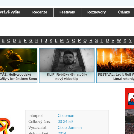
Právě vyšlo
Recenze
Festivaly
Rozhovory
Články
B
C
D
E
F
G
H
I
J
K
L
M
N
O
P
Q
R
S
T
U
V
W
X
Y
ÁŽ: Hollywoodské
KLIP: Rybičky 48 natočily
FESTIVAL:
Let It Roll 
ářily v brněnském Sonu
nový
videoklip
lámal rekord
Interpret:
Cocoman
Celkový čas:
00:34:59
Vydavatel:
Coco Jammin
Rok vydání:
2014