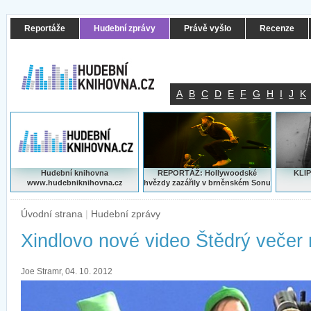
Reportáže
Hudební zprávy
Právě vyšlo
Recenze
A
B
C
D
E
F
G
H
I
J
K
Hudební knihovna
REPORTÁŽ: Hollywoodské
KLIP
www.hudebniknihovna.cz
hvězdy zazářily v brněnském Sonu
Úvodní strana
|
Hudební zprávy
Xindlovo nové video Štědrý večer 
Joe Stramr, 04. 10. 2012