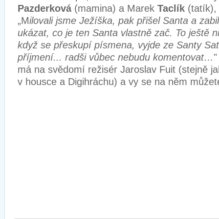
Pazderková
(mamina) a Marek
Taclík
(tatík)
„M
ilovali jsme Ježíška, pak přišel Santa a zabi
ukázat, co je ten Santa vlastně zač. To ještě 
když se přeskupí písmena, vyjde ze Santy Sat
příjmení... radši vůbec nebudu komentovat…
"
má na svědomí režisér Jaroslav Fuit (stejně j
v housce a Digihráchu) a vy se na něm můžet