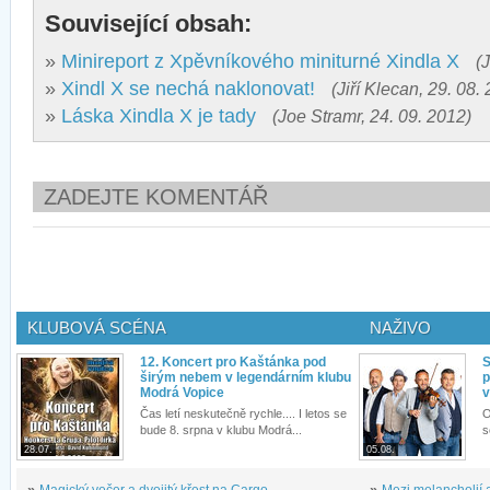
Související obsah:
»
Minireport z Xpěvníkového miniturné Xindla X
(
»
Xindl X se nechá naklonovat!
(Jiří Klecan, 29. 08.
»
Láska Xindla X je tady
(Joe Stramr, 24. 09. 2012)
ZADEJTE KOMENTÁŘ
KLUBOVÁ SCÉNA
NAŽIVO
12. Koncert pro Kaštánka pod
S
širým nebem v legendárním klubu
p
Modrá Vopice
v
Čas letí neskutečně rychle.... I letos se
O
bude 8. srpna v klubu Modrá...
s
28.07.
05.08.