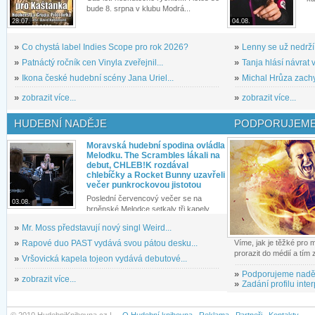
bude 8. srpna v klubu Modrá...
28.07.
04.08.
»
Co chystá label Indies Scope pro rok 2026?
»
Lenny se už nedrží
»
Patnáctý ročník cen Vinyla zveřejnil...
»
Tanja hlásí návrat v
»
Ikona české hudební scény Jana Uriel...
»
Michal Hrůza zachyc
»
zobrazit více...
»
zobrazit více...
HUDEBNÍ NADĚJE
PODPORUJEME
Moravská hudební spodina ovládla
Melodku. The Scrambles lákali na
debut, CHLEB!K rozdával
chlebíčky a Rocket Bunny uzavřeli
večer punkrockovou jistotou
Poslední červencový večer se na
03.08.
brněnské Melodce setkaly tři kapely...
»
Mr. Moss představují nový singl Weird...
»
Rapové duo PAST vydává svou pátou desku...
Víme, jak je těžké pro
prorazit do médií a tím
»
Vršovická kapela tojeon vydává debutové...
»
Podporujeme nadě
»
zobrazit více...
»
Zadání profilu inter
© 2010 HudebniKnihovna.cz |
O Hudební knihovna
Reklama
Partneři
Kontakty