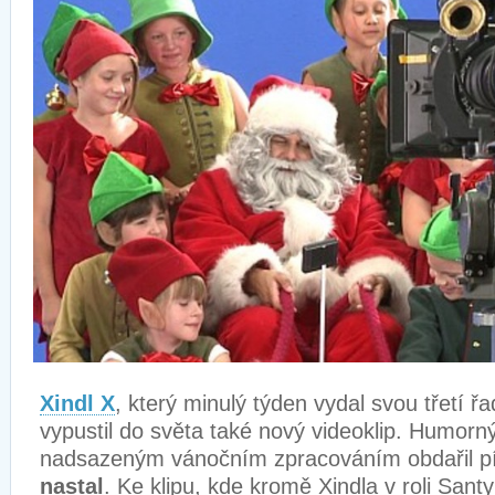
Xindl X
, který minulý týden vydal svou třetí 
vypustil do světa také nový videoklip. Humor
nadsazeným vánočním zpracováním obdařil 
nastal
. Ke klipu, kde kromě Xindla v roli Santy