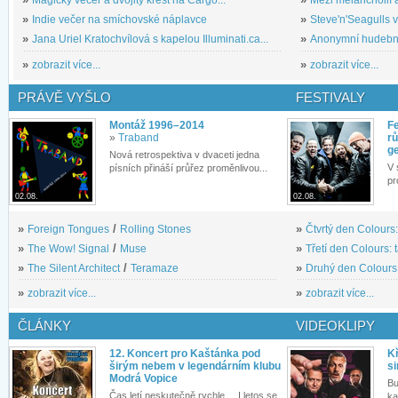
»
Magický večer a dvojitý křest na Cargo...
»
Mezi melancholií a
»
Indie večer na smíchovské náplavce
»
Steve'n'Seagulls v 
»
Jana Uriel Kratochvílová s kapelou Illuminati.ca...
»
Anonymní hudební 
»
zobrazit více...
»
zobrazit více...
PRÁVĚ VYŠLO
FESTIVALY
Montáž 1996–2014
Fe
»
Traband
rů
g
Nová retrospektiva v dvaceti jedna
V 
písních přináší průřez proměnlivou...
pr
02.08.
02.08.
»
Foreign Tongues
/
Rolling Stones
»
Čtvrtý den Colours:
»
The Wow! Signal
/
Muse
»
Třetí den Colours: 
»
The Silent Architect
/
Teramaze
»
Druhý den Colours: 
»
zobrazit více...
»
zobrazit více...
ČLÁNKY
VIDEOKLIPY
12. Koncert pro Kaštánka pod
Kř
širým nebem v legendárním klubu
si
Modrá Vopice
Bu
Čas letí neskutečně rychle.... I letos se
ka