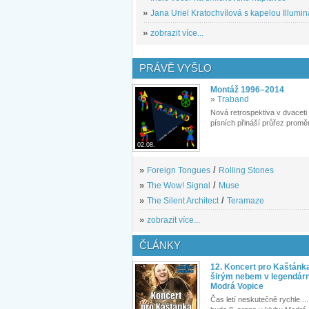
»
Jana Uriel Kratochvílová s kapelou Illuminat
»
zobrazit více...
PRÁVĚ VYŠLO
Montáž 1996–2014
»
Traband
Nová retrospektiva v dvaceti
písních přináší průřez proměn
02.08.
»
Foreign Tongues
/
Rolling Stones
»
The Wow! Signal
/
Muse
»
The Silent Architect
/
Teramaze
»
zobrazit více...
ČLÁNKY
12. Koncert pro Kaštánk
širým nebem v legendár
Modrá Vopice
Čas letí neskutečně rychle.... 