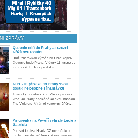
NÍ ZPRÁVY
Queenie míří do Prahy a rozezní
Křižíkovu fontánu
Další zastávkou výročního turné kapely
Queenie bude Praha. V úterý 11. srpna se
v rámci 20 let Tour představí...
Kurt Vile přiveze do Prahy svou
dosud nejosobnější nahrávku
Americký hudebník Kurt Vile se po čase
vrací do Prahy společně se svou kapelou
The Violators. V rámci koncertní šňůry...
Vstupenky na Veveří vyhrály Lucie a
Gabriela
Putovní festival Hrady CZ pokračuje o
tomto víkendu na Veveří. V naší soutěži