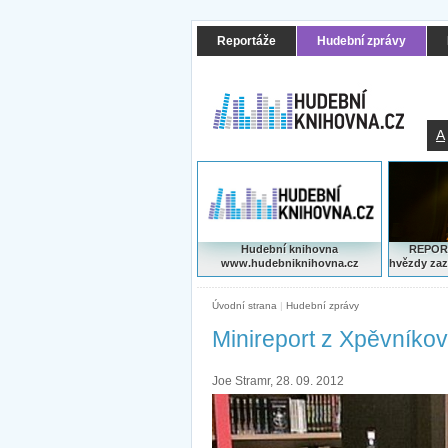
Reportáže
Hudební zprávy
A
Hudební knihovna
REPORT
www.hudebniknihovna.cz
hvězdy zaz
Úvodní strana
|
Hudební zprávy
Minireport z Xpěvníkov
Joe Stramr, 28. 09. 2012