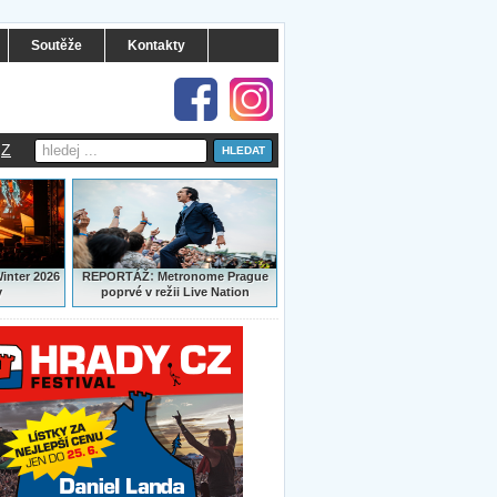
Soutěže
Kontakty
Z
:
Winter 2026
REPORTÁŽ
Metronome Prague
y
poprvé v režii Live Nation