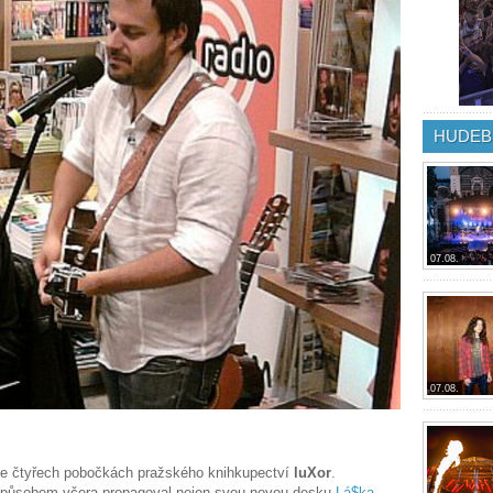
HUDEB
07.08.
07.08.
e čtyřech pobočkách pražského knihkupectví
luXor
.
m způsobem včera propagoval nejen svou novou desku
Lá$ka
,