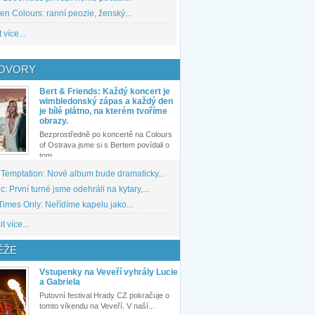
den Colours: ranní peozie, ženský...
 více...
OVORY
Bert & Friends: Každý koncert je
wimbledonský zápas a každý den
je bílé plátno, na kterém tvoříme
obrazy.
Bezprostředně po koncertě na Colours
of Ostrava jsme si s Bertem povídali o
tom,...
 Temptation: Nové album bude dramaticky...
: První turné jsme odehráli na kytary,...
imes Only: Neřídíme kapelu jako...
t více...
ĚŽE
Vstupenky na Veveří vyhrály Lucie
a Gabriela
Putovní festival Hrady CZ pokračuje o
tomto víkendu na Veveří. V naší...