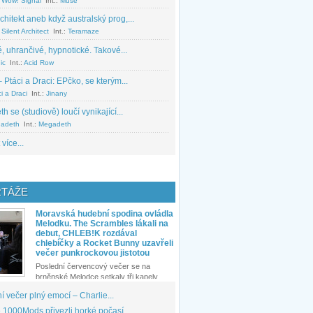
 Wow! Signal
Int.:
Muse
chitekt aneb když australský prog,...
Silent Architect
Int.:
Teramaze
, uhrančivé, hypnotické. Takové...
ic
Int.:
Acid Row
 Ptáci a Draci: EPčko, se kterým...
i a Draci
Int.:
Jinany
 se (studiově) loučí vynikající...
adeth
Int.:
Megadeth
 více...
TÁŽE
Moravská hudební spodina ovládla
Melodku. The Scrambles lákali na
debut, CHLEB!K rozdával
chlebíčky a Rocket Bunny uzavřeli
večer punkrockovou jistotou
Poslední červencový večer se na
brněnské Melodce setkaly tři kapely...
 večer plný emocí – Charlie...
1000Mods přivezli horké počasí...