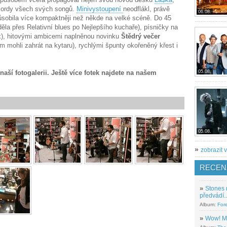
akordy všech svých songů.
Minivystoupení
neodflákl, právě
06.08.
působila více kompaktněji než někde na velké scéně. Do 45
ěla přes Relativní blues po Nejlepšího kuchaře), písničky na
ex), hitovými ambicemi naplněnou novinku
Štědrý večer
ím mohli zahrát na kytaru), rychlými špunty okořeněný křest i
aší fotogalerii. Ještě více fotek najdete na našem
05.08.
05.08.
»
zobrazit v
RECEN
»
Stones 
předvádí..
Album:
For
»
Wow! M