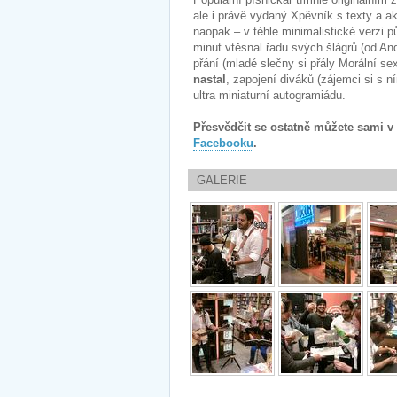
ale i právě vydaný Xpěvník s texty a 
naopak – v téhle minimalistické verzi 
minut vtěsnal řadu svých šlágrů (od And
přání (mladé slečny si přály Morální s
nastal
, zapojení diváků (zájemci si s n
ultra miniaturní autogramiádu.
Přesvědčit se ostatně můžete sami v n
Facebooku
.
GALERIE