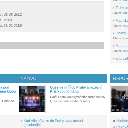
Album:
The
»
Tichý ar
Album:
The 
an, 25. 05. 2012)
09. 2012)
»
Magické
an, 29. 08. 2012)
Album:
Mag
»
Jinany –
Album:
Ptác
»
Megadeth
Album:
Meg
»
zobrazit
NAŽIVO
REPOR
ka pod
Queenie míří do Prahy a rozezní
ním klubu
Křižíkovu fontánu
Další zastávkou výročního turné kapely
. I letos se
Queenie bude Praha. V úterý...
...
07.08.
03.08.
»
Kurt Vile přiveze do Prahy svou dosud
»
Hudební
nejosobnější...
»
Řekové 