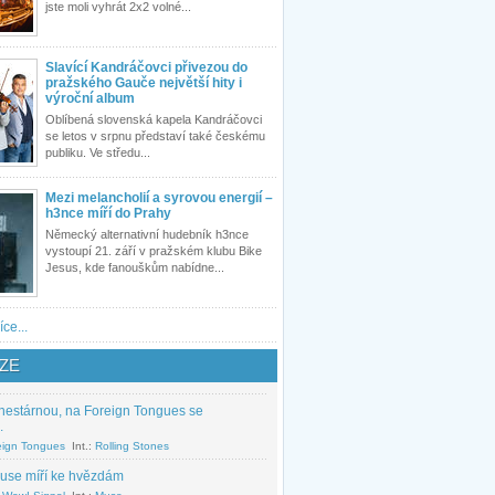
jste moli vyhrát 2x2 volné...
Slavící Kandráčovci přivezou do
pražského Gauče největší hity i
výroční album
Oblíbená slovenská kapela Kandráčovci
se letos v srpnu představí také českému
publiku. Ve středu...
Mezi melancholií a syrovou energií –
h3nce míří do Prahy
Německý alternativní hudebník h3nce
vystoupí 21. září v pražském klubu Bike
Jesus, kde fanouškům nabídne...
íce...
ZE
nestárnou, na Foreign Tongues se
.
eign Tongues
Int.:
Rolling Stones
use míří ke hvězdám