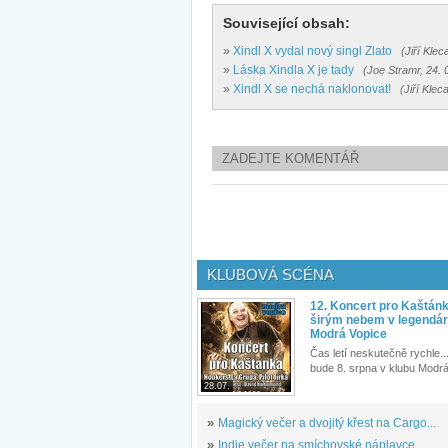
Související obsah:
»
Xindl X vydal nový singl Zlato
(Jiří Klec
»
Láska Xindla X je tady
(Joe Stramr, 24. 
»
Xindl X se nechá naklonovat!
(Jiří Klec
ZADEJTE KOMENTÁŘ
KLUBOVÁ SCÉNA
12. Koncert pro Kaštán
širým nebem v legendár
Modrá Vopice
Čas letí neskutečně rychle...
bude 8. srpna v klubu Modrá
28.07.
»
Magický večer a dvojitý křest na Cargo...
»
Indie večer na smíchovské náplavce