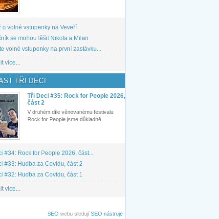
 o volné vstupenky na Veveří
ník se mohou těšit Nikola a Milan
te volné vstupenky na první zastávku...
t více...
ST TŘI DECI
Tři Deci #35: Rock for People 2026,
část 2
V druhém díle věnovanému festivalu
Rock for People jsme důkladně...
ci #34: Rock for People 2026, část...
ci #33: Hudba za Covidu, část 2
ci #32: Hudba za Covidu, část 1
t více...
SEO
webu sledují
SEO nástroje