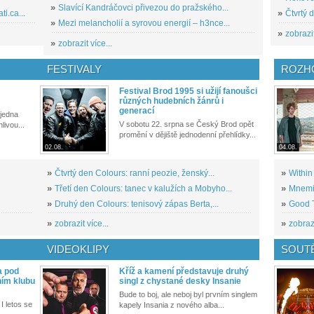
»
Slavící Kandráčovci přivezou do pražského...
i.ca...
»
Čtvrtý 
»
Mezi melancholií a syrovou energií – h3nce...
»
zobrazit
»
zobrazit více...
FESTIVALY
ROZH
Festival Brod 1995 si užijí fanoušci
různých hudebních žánrů i
generací
 jedna
V sobotu 22. srpna se Český Brod opět
livou...
promění v dějiště jednodenní přehlídky...
02.08.
04.08.
»
Čtvrtý den Colours: ranní peozie, ženský...
»
Within
»
Třetí den Colours: tanec v kalužích a Mobyho...
»
Mnemic
»
Druhý den Colours: tenisový zápas Berta,...
»
Good T
»
zobrazit více...
»
zobrazi
VIDEOKLIPY
SOUT
a pod
Kříž a kamení představuje druhý
ním klubu
singl z chystané desky Insanie
Bude to boj, ale neboj byl prvním singlem
I letos se
kapely Insania z nového alba...