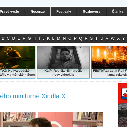
Právě vyšlo
Recenze
Festivaly
Rozhovory
Články
B
C
D
E
F
G
H
I
J
K
L
M
N
O
P
Q
R
S
T
U
V
W
X
Y
ÁŽ: Hollywoodské
KLIP: Rybičky 48 natočily
FESTIVAL:
Let It Roll 
ářily v brněnském Sonu
nový
videoklip
lámal rekord
ého miniturné Xindla X