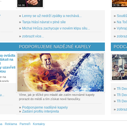
..
04.08.
06.08.
?
»
Lenny se už nedrží zpátky a nechává...
»
Soutěž
»
Tanja hlásí návrat v plné síle
»
Na Toč
»
Michal Hrůza zachycuje v novém klipu sílu...
»
Vyhraj
»
zobrazit více...
»
zobrazi
PODPORUJEME NADĚJNÉ KAPELY
PODCA
a ovládla
ákali na
l
y uzavřeli
otou
e na
19.07.
kapely...
»
Tři De
...
Víme, jak je těžké pro mladé ale zatím neznámé kapely
»
Tři De
prorazit do médií a tím získat nové fanoušky.
»
Tři De
»
Podporujeme nadějné kapely
»
zobrazi
»
Zadání profilu interpreta
na
Reklama
Partneři
Kontakty