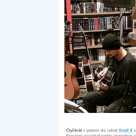
Čtyřikrát
v jednom dni zahrál
Xindl X
v
Populární písničkář tímhle originální