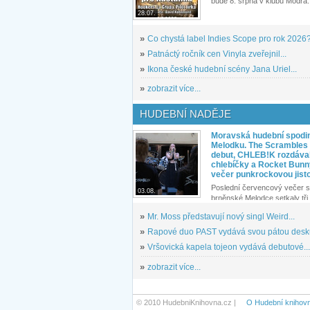
bude 8. srpna v klubu Modrá.
28.07.
»
Co chystá label Indies Scope pro rok 2026
»
Patnáctý ročník cen Vinyla zveřejnil...
»
Ikona české hudební scény Jana Uriel...
»
zobrazit více...
HUDEBNÍ NADĚJE
Moravská hudební spodin
Melodku. The Scrambles l
debut, CHLEB!K rozdáva
chlebíčky a Rocket Bunn
večer punkrockovou jist
Poslední červencový večer s
03.08.
brněnské Melodce setkaly tři 
»
Mr. Moss představují nový singl Weird...
»
Rapové duo PAST vydává svou pátou desku
»
Vršovická kapela tojeon vydává debutové...
»
zobrazit více...
© 2010 HudebniKnihovna.cz |
O Hudební knihov