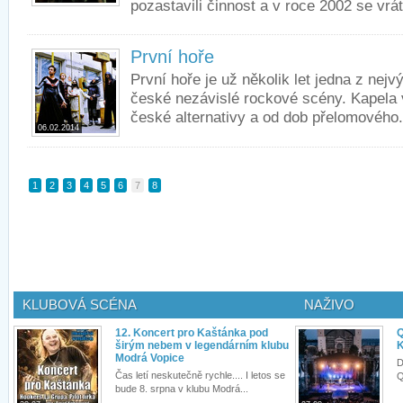
pozastavili činnost a v roce 2002 se vráti
První hoře
První hoře je už několik let jedna z nejv
české nezávislé rockové scény. Kapela 
české alternativy a od dob přelomového.
06.02.2014
1
2
3
4
5
6
7
8
KLUBOVÁ SCÉNA
NAŽIVO
12. Koncert pro Kaštánka pod
Q
širým nebem v legendárním klubu
K
Modrá Vopice
D
Čas letí neskutečně rychle.... I letos se
Q
bude 8. srpna v klubu Modrá...