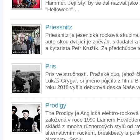
Hammer. Její styl by se dal nazvat jako
14.05.2017
"Helloween"....
Priessnitz
Priessnitz je jesenická rocková skupina, 
autorskou dvojicí je zpěvák, skladatel a
a kytarista Petr Kružík. Za předchůdce tét
27.10.2016
Pris
Pris ve stručnosti. Pražské duo, jehož 
Lukáš Grygar, si jméno půjčila z filmu 
roku 2018 vyšla debutová deska Naše ve
06.03.2018
Prodigy
The Prodigy je Anglická elektro-rocková
založená v roce 1990 Liamem Howlettem
skládá z mnoha různorodých stylů od ra
29.06.2012
alternativním rockem, breakbeaty a pu
elementy. Spolu...