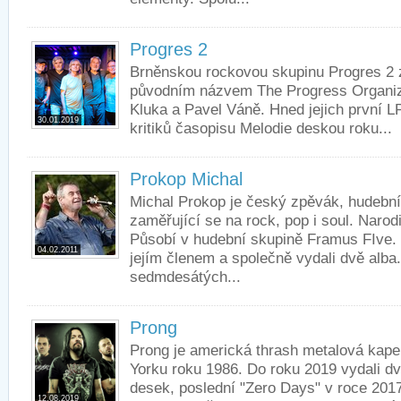
Progres 2
Brněnskou rockovou skupinu Progres 2 z
původním názvem The Progress Organiz
Kluka a Pavel Váně. Hned jejich první L
30.01.2019
kritiků časopisu Melodie deskou roku...
Prokop Michal
Michal Prokop je český zpěvák, hudebník
zaměřující se na rock, pop i soul. Narod
Působí v hudební skupině Framus FIve. 
04.02.2011
jejím členem a společně vydali dvě alba
sedmdesátých...
Prong
Prong je americká thrash metalová kap
Yorku roku 1986. Do roku 2019 vydali d
desek, poslední "Zero Days" v roce 201
12.08.2019