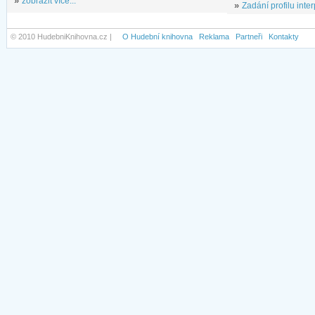
»
zobrazit více...
»
Zadání profilu inter
© 2010 HudebniKnihovna.cz |
O Hudební knihovna
Reklama
Partneři
Kontakty