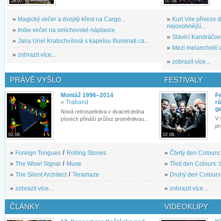
28.07.
07.08.
»
Magický večer a dvojitý křest na Cargo...
»
Kurt Vile přiveze
nejosobnější...
»
Indie večer na smíchovské náplavce
»
Slavící Kandráčov
»
Jana Uriel Kratochvílová s kapelou Illuminati.ca...
»
Mezi melancholií a
»
zobrazit více...
»
zobrazit více...
PRÁVĚ VYŠLO
FESTIVALY
Montáž 1996–2014
Fe
»
Traband
rů
g
Nová retrospektiva v dvaceti jedna
V 
písních přináší průřez proměnlivou...
pr
02.08.
02.08.
»
Foreign Tongues
/
Rolling Stones
»
Čtvrtý den Colours:
»
The Wow! Signal
/
Muse
»
Třetí den Colours: 
»
The Silent Architect
/
Teramaze
»
Druhý den Colours: 
»
zobrazit více...
»
zobrazit více...
ČLÁNKY
VIDEOKLIPY