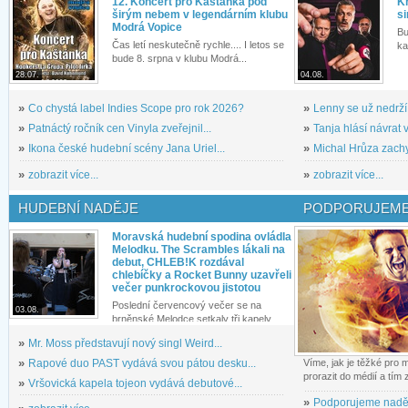
12. Koncert pro Kaštánka pod
Kř
širým nebem v legendárním klubu
si
Modrá Vopice
Bu
Čas letí neskutečně rychle.... I letos se
ka
bude 8. srpna v klubu Modrá...
28.07.
04.08.
»
Co chystá label Indies Scope pro rok 2026?
»
Lenny se už nedrží
»
Patnáctý ročník cen Vinyla zveřejnil...
»
Tanja hlásí návrat v
»
Ikona české hudební scény Jana Uriel...
»
Michal Hrůza zachyc
»
zobrazit více...
»
zobrazit více...
HUDEBNÍ NADĚJE
PODPORUJEME
Moravská hudební spodina ovládla
Melodku. The Scrambles lákali na
debut, CHLEB!K rozdával
chlebíčky a Rocket Bunny uzavřeli
večer punkrockovou jistotou
Poslední červencový večer se na
03.08.
brněnské Melodce setkaly tři kapely...
»
Mr. Moss představují nový singl Weird...
»
Rapové duo PAST vydává svou pátou desku...
Víme, jak je těžké pro
prorazit do médií a tím
»
Vršovická kapela tojeon vydává debutové...
»
Podporujeme nadě