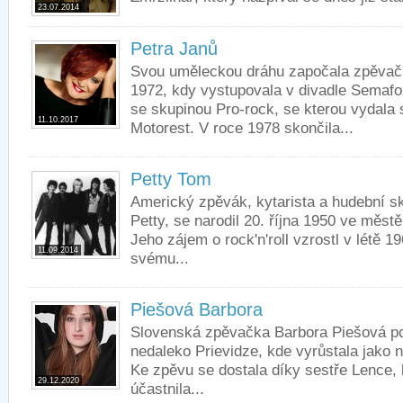
23.07.2014
Petra Janů
Svou uměleckou dráhu započala zpěvačk
1972, kdy vystupovala v divadle Semafo
se skupinou Pro-rock, se kterou vydala 
11.10.2017
Motorest. V roce 1978 skončila...
Petty Tom
Americký zpěvák, kytarista a hudební s
Petty, se narodil 20. října 1950 ve městě
Jeho zájem o rock'n'roll vzrostl v létě 1
11.09.2014
svému...
Piešová Barbora
Slovenská zpěvačka Barbora Piešová p
nedaleko Prievidze, kde vyrůstala jako n
Ke zpěvu se dostala díky sestře Lence, 
29.12.2020
účastnila...