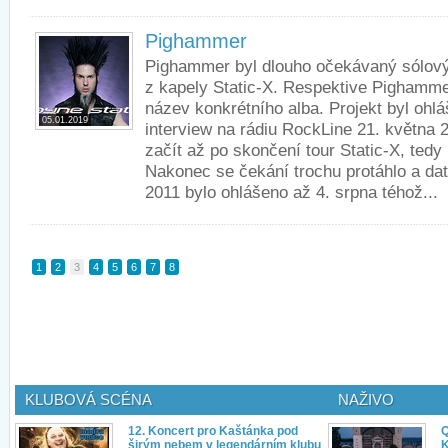
Pighammer
Pighammer byl dlouho očekávaný sólový
z kapely Static-X. Respektive Pighamme
název konkrétního alba. Projekt byl oh
05.01.2019
interview na rádiu RockLine 21. května 2
začít až po skončení tour Static-X, tedy
Nakonec se čekání trochu protáhlo a dat
2011 bylo ohlášeno až 4. srpna téhož...
1
2
3
4
5
6
7
8
KLUBOVÁ SCÉNA
NAŽIVO
12. Koncert pro Kaštánka pod
Q
širým nebem v legendárním klubu
K