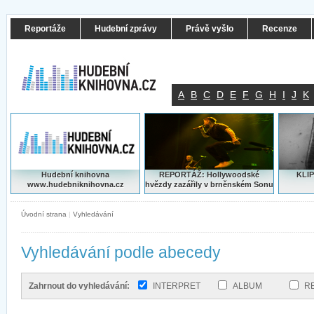
Reportáže
Hudební zprávy
Právě vyšlo
Recenze
A
B
C
D
E
F
G
H
I
J
K
Hudební knihovna
REPORTÁŽ: Hollywoodské
KLIP
www.hudebniknihovna.cz
hvězdy zazářily v brněnském Sonu
Úvodní strana
|
Vyhledávání
Vyhledávání podle abecedy
Zahrnout do vyhledávání:
INTERPRET
ALBUM
R