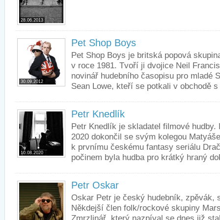
28.06.2013
Pet Shop Boys
Pet Shop Boys je britská popová skupina
v roce 1981. Tvoří ji dvojice Neil Franc
novinář hudebního časopisu pro mladé S
30.09.2012
Sean Lowe, kteří se potkali v obchodě s 
Petr Knedlík
Petr Knedlík je skladatel filmové hudby
2020 dokončil se svým kolegou Matyáš
k prvnímu českému fantasy seriálu Drač
10.08.2020
počinem byla hudba pro krátký hraný do
Petr Oskar
Oskar Petr je český hudebník, zpěvák, sk
Někdejší člen folk/rockové skupiny Mars
Zmrzlinář, který nazpíval se dnes již sta