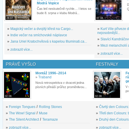
Modrá Vopice
D
Čas letí neskutečně rychle.... I letos se
Q
bude 8. srpna v klubu Modrá...
28.07.
07.08.
»
Magický večer a dvojitý křest na Cargo...
»
Kurt Vile přiveze
nejosobnější...
»
Indie večer na smíchovské náplavce
»
Slavící Kandráčov
»
Jana Uriel Kratochvílová s kapelou Illuminati.ca...
»
Mezi melancholií a
»
zobrazit více...
»
zobrazit více...
PRÁVĚ VYŠLO
FESTIVALY
Montáž 1996–2014
Fe
»
Traband
rů
g
Nová retrospektiva v dvaceti jedna
V 
písních přináší průřez proměnlivou...
pr
02.08.
02.08.
»
Foreign Tongues
/
Rolling Stones
»
Čtvrtý den Colours:
»
The Wow! Signal
/
Muse
»
Třetí den Colours: 
»
The Silent Architect
/
Teramaze
»
Druhý den Colours: 
»
zobrazit více...
»
zobrazit více...