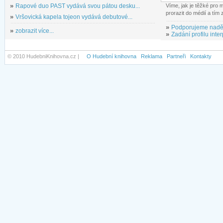
»
Rapové duo PAST vydává svou pátou desku...
Víme, jak je těžké pro
prorazit do médií a tím
»
Vršovická kapela tojeon vydává debutové...
»
Podporujeme nadě
»
zobrazit více...
»
Zadání profilu inter
© 2010 HudebniKnihovna.cz |
O Hudební knihovna
Reklama
Partneři
Kontakty