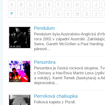
A
B
C
D
E
F
G
H
I
J
P
Q
R
S
T
U
V
W
X
Y
Pendulum
Pendulum byla Australsko-Anglická d'n'b
roce 2002 v západní Austrálii. Zakládají
Swire, Gareth McGrillen a Paul Harding
28.06.2012
pánové...
Penumbra
Penumbra je česká rocková skupina. Tvo
z Ostravy a Havířova Martin Lexa (zpěv
a vokály), Kamil Tomek (baskytara) a A
13.02.2013
doprovodná...
Perníková chaloupka
Folková kapela z Plzně.