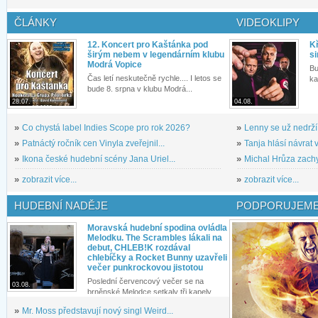
ČLÁNKY
VIDEOKLIPY
12. Koncert pro Kaštánka pod
Kř
širým nebem v legendárním klubu
si
Modrá Vopice
Bu
Čas letí neskutečně rychle.... I letos se
ka
bude 8. srpna v klubu Modrá...
28.07.
04.08.
»
Co chystá label Indies Scope pro rok 2026?
»
Lenny se už nedrží
»
Patnáctý ročník cen Vinyla zveřejnil...
»
Tanja hlásí návrat v
»
Ikona české hudební scény Jana Uriel...
»
Michal Hrůza zachyc
»
zobrazit více...
»
zobrazit více...
HUDEBNÍ NADĚJE
PODPORUJEME
Moravská hudební spodina ovládla
Melodku. The Scrambles lákali na
debut, CHLEB!K rozdával
chlebíčky a Rocket Bunny uzavřeli
večer punkrockovou jistotou
Poslední červencový večer se na
03.08.
brněnské Melodce setkaly tři kapely...
»
Mr. Moss představují nový singl Weird...