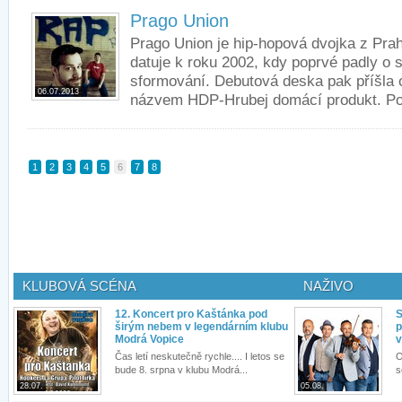
Prago Union
Prago Union je hip-hopová dvojka z Prah
datuje k roku 2002, kdy poprvé padly o s
sformování. Debutová deska pak příšla o
06.07.2013
názvem HDP-Hrubej domácí produkt. Pot
1
2
3
4
5
6
7
8
KLUBOVÁ SCÉNA
NAŽIVO
12. Koncert pro Kaštánka pod
S
širým nebem v legendárním klubu
p
Modrá Vopice
v
Čas letí neskutečně rychle.... I letos se
O
bude 8. srpna v klubu Modrá...
s
28.07.
05.08.