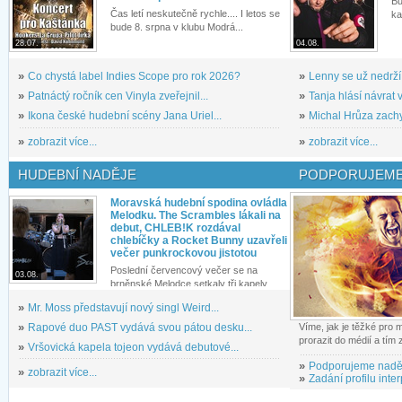
Bu
Čas letí neskutečně rychle.... I letos se
ka
bude 8. srpna v klubu Modrá...
28.07.
04.08.
»
Co chystá label Indies Scope pro rok 2026?
»
Lenny se už nedrží
»
Patnáctý ročník cen Vinyla zveřejnil...
»
Tanja hlásí návrat v
»
Ikona české hudební scény Jana Uriel...
»
Michal Hrůza zachyc
»
zobrazit více...
»
zobrazit více...
HUDEBNÍ NADĚJE
PODPORUJEME
Moravská hudební spodina ovládla
Melodku. The Scrambles lákali na
debut, CHLEB!K rozdával
chlebíčky a Rocket Bunny uzavřeli
večer punkrockovou jistotou
Poslední červencový večer se na
03.08.
brněnské Melodce setkaly tři kapely...
»
Mr. Moss představují nový singl Weird...
»
Rapové duo PAST vydává svou pátou desku...
Víme, jak je těžké pro
prorazit do médií a tím
»
Vršovická kapela tojeon vydává debutové...
»
Podporujeme nadě
»
zobrazit více...
»
Zadání profilu inter