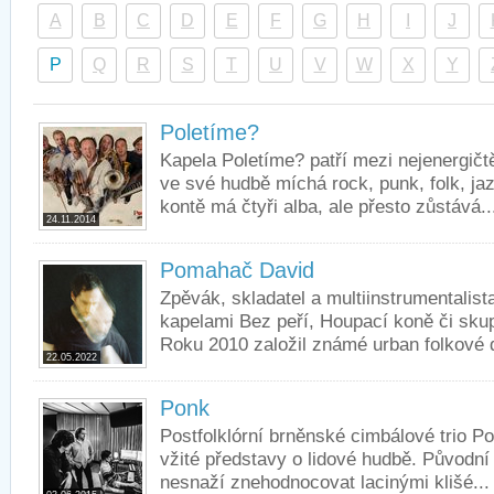
A
B
C
D
E
F
G
H
I
J
P
Q
R
S
T
U
V
W
X
Y
Poletíme?
Kapela Poletíme? patří mezi nejenergič
ve své hudbě míchá rock, punk, folk, ja
kontě má čtyři alba, ale přesto zůstává..
24.11.2014
Pomahač David
Zpěvák, skladatel a multiinstrumentalis
kapelami Bez peří, Houpací koně či sk
Roku 2010 založil známé urban folkové d
22.05.2022
Ponk
Postfolklórní brněnské cimbálové trio 
vžité představy o lidové hudbě. Původní
nesnaží znehodnocovat lacinými klišé...