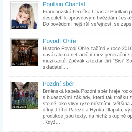
Poullain Chantal
Francouzská herečka Chantal Poullain pa
desetiletí k opravdovým hvězdám českého
Do povědomí nejširší veřejnosti se zaps
06.03.2018
Povodí Ohře
Historie Povodí Ohře začíná v roce 201
navázalo na netradiční mezigenerační s
muzikantů. Zpěvák a textař Jiří "Sisi” 
07.12.2023
skladatel,...
Pozdní sběr
Brněnská kapela Pozdní sběr hraje roc
s bluesovými základy, která tak trošku z
stejně jako vlivy ryze místními. Většina
21.01.2015
dílny Jiřího Pařeze a Hynka Dlapala, v
produkce jsou texty, na nichž skupině 
„Když...