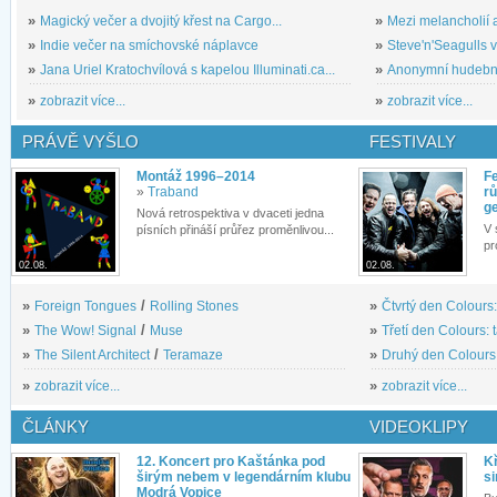
»
Magický večer a dvojitý křest na Cargo...
»
Mezi melancholií a
»
Indie večer na smíchovské náplavce
»
Steve'n'Seagulls v 
»
Jana Uriel Kratochvílová s kapelou Illuminati.ca...
»
Anonymní hudební 
»
zobrazit více...
»
zobrazit více...
PRÁVĚ VYŠLO
FESTIVALY
Montáž 1996–2014
Fe
»
Traband
rů
g
Nová retrospektiva v dvaceti jedna
V 
písních přináší průřez proměnlivou...
pr
02.08.
02.08.
»
Foreign Tongues
/
Rolling Stones
»
Čtvrtý den Colours:
»
The Wow! Signal
/
Muse
»
Třetí den Colours: 
»
The Silent Architect
/
Teramaze
»
Druhý den Colours: 
»
zobrazit více...
»
zobrazit více...
ČLÁNKY
VIDEOKLIPY
12. Koncert pro Kaštánka pod
Kř
širým nebem v legendárním klubu
si
Modrá Vopice