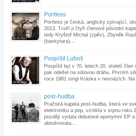
03.06.2015
Portless
Portless je česká, anglicky zpívající, s
2013. Tvoří ji čtyři členové původní kap
tedy Kryštof Michal (zpěv), Zbyněk Rauš
30.03.2013
(baskytara)...
Pospíšil Luboš
Pospíšil byl v 70. letech 20. století čle
pak odešel na sólovou dráhu. Prvním s
roce 1981 singl Kráska v nesnázích. N
26.09.2014
post-hudba
Pražská kapela post-hudba, která ve sv
elektroniku a pop, vznikla v srpnu roku
později vydala debutové eponymní EP a
28.07.2021
absolvovala...