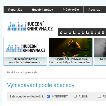
Reportáže
Hudební zprávy
Právě vyšlo
Recenze
A
B
C
D
E
F
G
H
I
J
K
Hudební knihovna
REPORTÁŽ: Hollywoodské
KLIP
www.hudebniknihovna.cz
hvězdy zazářily v brněnském Sonu
Úvodní strana
|
Vyhledávání
Vyhledávání podle abecedy
Zahrnout do vyhledávání:
INTERPRET
ALBUM
R