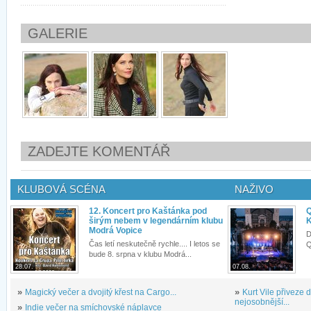
GALERIE
ZADEJTE KOMENTÁŘ
KLUBOVÁ SCÉNA
NAŽIVO
12. Koncert pro Kaštánka pod
Q
širým nebem v legendárním klubu
K
Modrá Vopice
D
Čas letí neskutečně rychle.... I letos se
Q
bude 8. srpna v klubu Modrá...
28.07.
07.08.
»
Magický večer a dvojitý křest na Cargo...
»
Kurt Vile přiveze
nejosobnější...
»
Indie večer na smíchovské náplavce