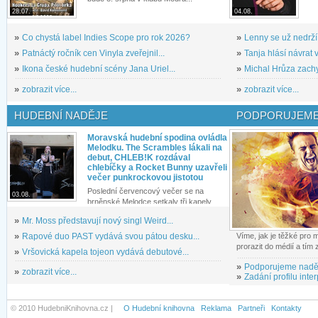
28.07.
04.08.
»
Co chystá label Indies Scope pro rok 2026?
»
Lenny se už nedrží
»
Patnáctý ročník cen Vinyla zveřejnil...
»
Tanja hlásí návrat v
»
Ikona české hudební scény Jana Uriel...
»
Michal Hrůza zachyc
»
zobrazit více...
»
zobrazit více...
HUDEBNÍ NADĚJE
PODPORUJEME
Moravská hudební spodina ovládla
Melodku. The Scrambles lákali na
debut, CHLEB!K rozdával
chlebíčky a Rocket Bunny uzavřeli
večer punkrockovou jistotou
Poslední červencový večer se na
03.08.
brněnské Melodce setkaly tři kapely...
»
Mr. Moss představují nový singl Weird...
»
Rapové duo PAST vydává svou pátou desku...
Víme, jak je těžké pro
prorazit do médií a tím
»
Vršovická kapela tojeon vydává debutové...
»
Podporujeme nadě
»
zobrazit více...
»
Zadání profilu inter
© 2010 HudebniKnihovna.cz |
O Hudební knihovna
Reklama
Partneři
Kontakty