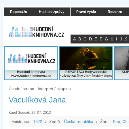
Reportáže
Hudební zprávy
Právě vyšlo
Recenze
A
B
C
D
E
F
G
H
I
J
K
Hudební knihovna
REPORTÁŽ: Hollywoodské
KLIP
www.hudebniknihovna.cz
hvězdy zazářily v brněnském Sonu
Úvodní strana
|
Interpret / skupina
Vaculíková Jana
Karel Souček, 29. 07. 2013
Existence:
1972
/
Země:
Česká republika
/
Žánr:
Pop, Ch