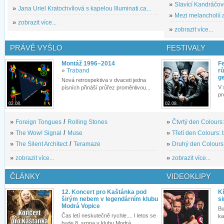
»
Slavící Kandráčov
»
Jana Uriel Kratochvílová s kapelou Illuminati.ca...
»
Mezi melancholií a
»
zobrazit více...
»
zobrazit více...
PRÁVĚ VYŠLO
FESTIVALY
Montáž 1996–2014
Fe
»
Traband
rů
g
Nová retrospektiva v dvaceti jedna
V 
písních přináší průřez proměnlivou...
pr
02.08.
02.08.
»
Foreign Tongues
/
Rolling Stones
»
Čtvrtý den Colours:
»
The Wow! Signal
/
Muse
»
Třetí den Colours: 
»
The Silent Architect
/
Teramaze
»
Druhý den Colours: 
»
zobrazit více...
»
zobrazit více...
ČLÁNKY
VIDEOKLIPY
12. Koncert pro Kaštánka pod
Kř
širým nebem v legendárním klubu
si
Modrá Vopice
Bu
Čas letí neskutečně rychle.... I letos se
ka
bude 8. srpna v klubu Modrá...