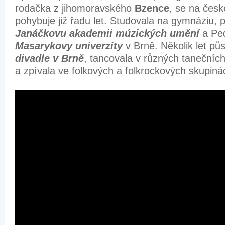
rodačka z jihomoravského
Bzence
, se na čes
pohybuje již řadu let. Studovala na gymnáziu, 
Janáčkovu akademii múzických umění
a Ped
Masarykovy univerzity
v Brně. Několik let pů
divadle v Brně
, tancovala v různých tanečníc
a zpívala ve folkových a folkrockových skupiná