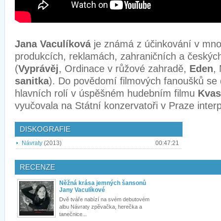
Jana Vaculíková
je známá z účinkování v mn
produkcích, reklamách, zahraničních a českých 
(
Vyprávěj
, Ordinace v růžové zahradě,
Eden
,
sanitka
). Do povědomí filmových fanoušků se 
hlavních rolí v úspěšném hudebním filmu
Kvas
vyučovala na Státní konzervatoři v Praze inter
DISKOGRAFIE
Návraty
(2013)
00:47:21
RECENZE
Něžná krása jemných šansonů
Jany Vaculíkové
Dvě tváře nabízí na svém debutovém
albu Návraty zpěvačka, herečka a
tanečnice...