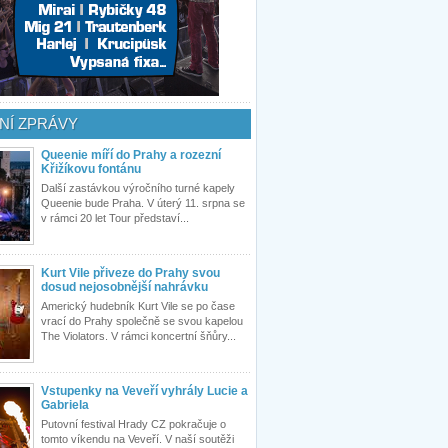
NÍ ZPRÁVY
Queenie míří do Prahy a rozezní
Křižíkovu fontánu
Další zastávkou výročního turné kapely
Queenie bude Praha. V úterý 11. srpna se
v rámci 20 let Tour představí...
Kurt Vile přiveze do Prahy svou
dosud nejosobnější nahrávku
Americký hudebník Kurt Vile se po čase
vrací do Prahy společně se svou kapelou
The Violators. V rámci koncertní šňůry...
Vstupenky na Veveří vyhrály Lucie a
Gabriela
Putovní festival Hrady CZ pokračuje o
tomto víkendu na Veveří. V naší soutěži