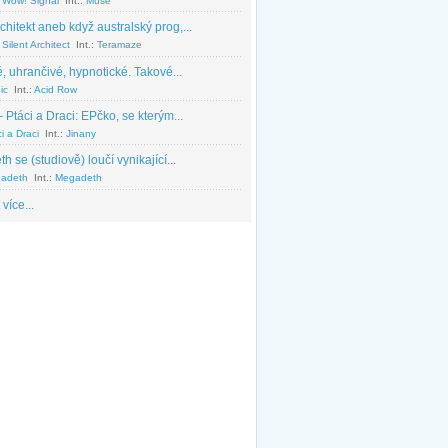
 Wow! Signal
Int.:
Muse
chitekt aneb když australský prog,...
Silent Architect
Int.:
Teramaze
, uhrančivé, hypnotické. Takové...
ic
Int.:
Acid Row
 Ptáci a Draci: EPčko, se kterým...
i a Draci
Int.:
Jinany
 se (studiově) loučí vynikající...
adeth
Int.:
Megadeth
 více...