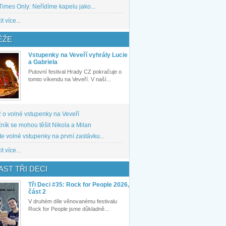
imes Only: Neřídíme kapelu jako...
t více...
ĚŽE
Vstupenky na Veveří vyhrály Lucie
a Gabriela
Putovní festival Hrady CZ pokračuje o
tomto víkendu na Veveří. V naší...
 o volné vstupenky na Veveří
ník se mohou těšit Nikola a Milan
te volné vstupenky na první zastávku...
t více...
ST TŘI DECI
Tři Deci #35: Rock for People 2026,
část 2
V druhém díle věnovanému festivalu
Rock for People jsme důkladně...