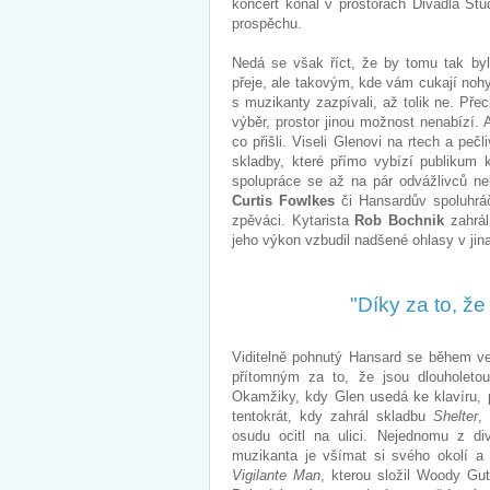
koncert konal v prostorách Divadla S
prospěchu.
Nedá se však říct, že by tomu tak byl
přeje, ale takovým, kde vám cukají nohy 
s muzikanty zazpívali, až tolik ne. Př
výběr, prostor jinou možnost nenabízí. 
co přišli. Viseli Glenovi na rtech a peč
skladby, které přímo vybízí publikum 
spolupráce se až na pár odvážlivců nek
Curtis Fowlkes
či Hansardův spoluhr
zpěváci. Kytarista
Rob Bochnik
zahrál
jeho výkon vzbudil nadšené ohlasy v ji
"Díky za to, že
Viditelně pohnutý Hansard se během v
přítomným za to, že jsou dlouholetou
Okamžiky, kdy Glen usedá ke klavíru, p
tentokrát, kdy zahrál skladbu
Shelter
,
osudu ocitl na ulici. Nejednomu z d
muzikanta je všímat si svého okolí a
Vigilante Man
, kterou složil Woody Gu