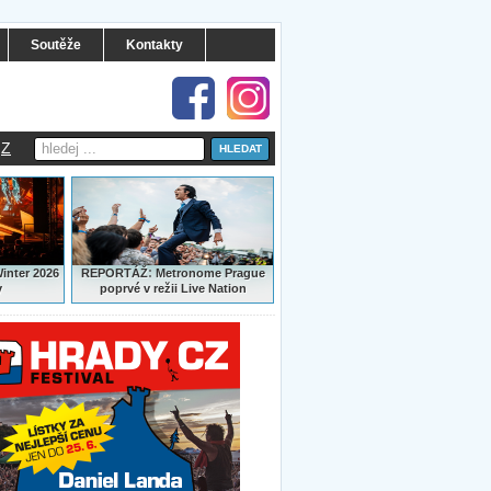
Soutěže
Kontakty
Z
:
Winter 2026
REPORTÁŽ
Metronome Prague
y
poprvé v režii Live Nation