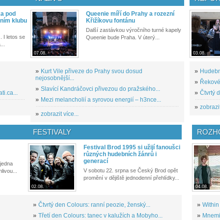
ka pod
Queenie míří do Prahy a rozezní
ním klubu
Křižíkovu fontánu
Další zastávkou výročního turné kapely
. I letos se
Queenie bude Praha. V úterý...
...
07.08.
03.08.
»
Kurt Vile přiveze do Prahy svou dosud
»
Hudební
nejosobnější...
»
Řekové 
»
Slavící Kandráčovci přivezou do pražského...
i.ca...
»
Čtvrtý 
»
Mezi melancholií a syrovou energií – h3nce...
»
zobrazit
»
zobrazit více...
FESTIVALY
ROZH
Festival Brod 1995 si užijí fanoušci
různých hudebních žánrů i
generací
 jedna
V sobotu 22. srpna se Český Brod opět
livou...
promění v dějiště jednodenní přehlídky...
02.08.
04.08.
»
Čtvrtý den Colours: ranní peozie, ženský...
»
Within
»
Třetí den Colours: tanec v kalužích a Mobyho...
»
Mnemic