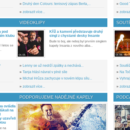
»
Druhý den Colours: tenisový zápas Berta,...
»
Good T
»
zobrazit více...
»
zobrazi
VIDEOKLIPY
SOUT
a pod
Kříž a kamení představuje druhý
ním klubu
singl z chystané desky Insanie
Bude to boj, ale neboj byl prvním singlem
I letos se
kapely Insania z nového alba...
..
04.08.
06.08.
?
»
Lenny se už nedrží zpátky a nechává...
»
Soutěž
»
Tanja hlásí návrat v plné síle
»
Na Toč
»
Michal Hrůza zachycuje v novém klipu sílu...
»
Vyhraj
»
zobrazit více...
»
zobrazi
PODPORUJEME NADĚJNÉ KAPELY
PODCA
a ovládla
ákali na
l
y uzavřeli
otou
e na
19.07.