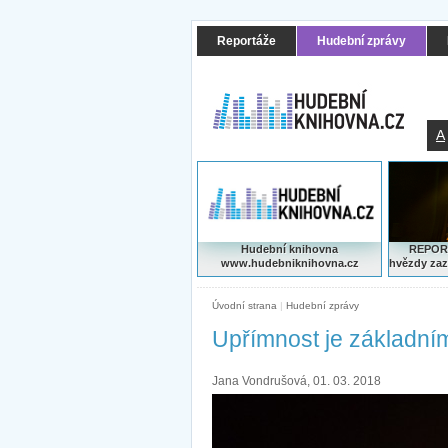
Reportáže
Hudební zprávy
A
Hudební knihovna
REPORT
www.hudebniknihovna.cz
hvězdy zaz
Úvodní strana
|
Hudební zprávy
Upřímnost je základní
Jana Vondrušová, 01. 03. 2018