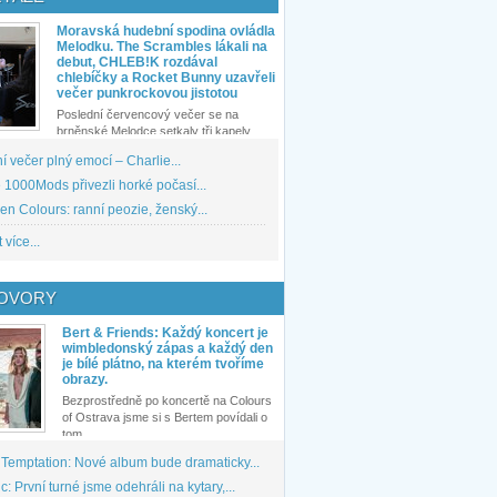
Moravská hudební spodina ovládla
Melodku. The Scrambles lákali na
debut, CHLEB!K rozdával
chlebíčky a Rocket Bunny uzavřeli
večer punkrockovou jistotou
Poslední červencový večer se na
brněnské Melodce setkaly tři kapely...
 večer plný emocí – Charlie...
1000Mods přivezli horké počasí...
den Colours: ranní peozie, ženský...
 více...
OVORY
Bert & Friends: Každý koncert je
wimbledonský zápas a každý den
je bílé plátno, na kterém tvoříme
obrazy.
Bezprostředně po koncertě na Colours
of Ostrava jsme si s Bertem povídali o
tom,...
 Temptation: Nové album bude dramaticky...
: První turné jsme odehráli na kytary,...