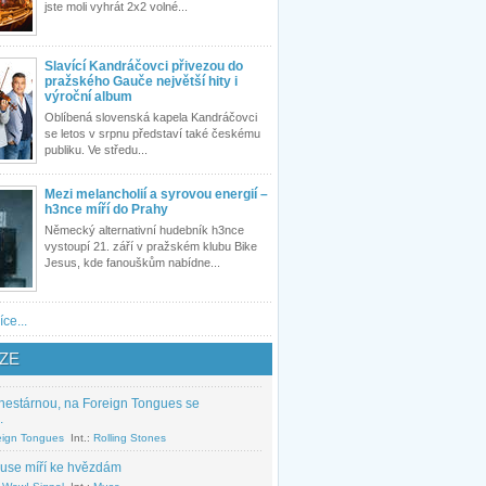
jste moli vyhrát 2x2 volné...
Slavící Kandráčovci přivezou do
pražského Gauče největší hity i
výroční album
Oblíbená slovenská kapela Kandráčovci
se letos v srpnu představí také českému
publiku. Ve středu...
Mezi melancholií a syrovou energií –
h3nce míří do Prahy
Německý alternativní hudebník h3nce
vystoupí 21. září v pražském klubu Bike
Jesus, kde fanouškům nabídne...
íce...
ZE
nestárnou, na Foreign Tongues se
.
eign Tongues
Int.:
Rolling Stones
use míří ke hvězdám