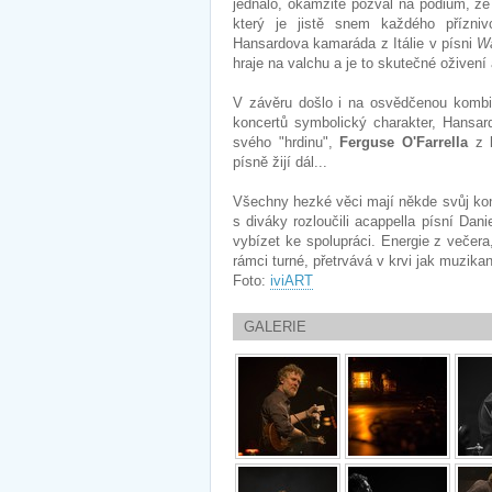
jednalo, okamžitě pozval na pódium, že 
který je jistě snem každého přízniv
Hansardova kamaráda z Itálie v písni
Wa
hraje na valchu a je to skutečné oživení 
V závěru došlo i na osvědčenou kombi
koncertů symbolický charakter, Hansard
svého "hrdinu",
Ferguse O'Farrella
z 
písně žijí dál...
Všechny hezké věci mají někde svůj kon
s diváky rozloučili acappella písní Dan
vybízet ke spolupráci. Energie z večera
rámci turné, přetrvává v krvi jak muzikan
Foto:
iviART
GALERIE