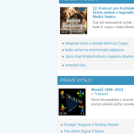
12. Koncert pro Kaštán
širým nebem v legendár
Modrá Vopice
Čas letí neskutečně rychle...
bude 8. srpna v klubu Modrá
28.07.
»
Magický večer a dvojitý křest na Cargo...
»
Indie večer na smíchovské náplavce
»
Jana Uriel Kratochvílová s kapelou Illuminat
»
zobrazit více...
PRÁVĚ VYŠLO
Montáž 1996–2014
»
Traband
Nová retrospektiva v dvaceti
písních přináší průřez proměn
02.08.
»
Foreign Tongues
/
Rolling Stones
»
The Wow! Signal
/
Muse