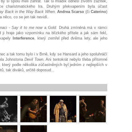
by si spolu měli zahrát. Tak si mladík odnesl životní zážitek,
ce charistmatického Ira. Druhým překvapením byla účast
y Back in the Way Back When
.
Andrea Scarso
(či
Caterino
)
a něco, co se jen tak nevidí.
naci -
Say it to me now
a
Gold.
Druhá zmíněná má v rámci
 ji hraje jako vzpomínku na blízkého přítele a jak sám řekl,
kapely
Interference
, který zemřel před dvěma lety, ale jeho
ec a tak tomu bylo i v Brně, kdy se Hansard a jeho spoluhráčí
iela Johnstona
Devil Town
. Ani tentokrát nebylo třeba přítomné
, který podle několika zúčastněných byl jedním z nejlepších v
tů, tak diváků, určitě doposud...