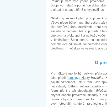
Pokud je vám toto jméno povědomé, n
Spojených států a po určitou dobu také
o aktuální situaci, čímž si vysloužil asi
Někdo by se mohl ptát, proč jít na kon
Vždyť přece během prvního večera získá
lišit nemůže? Jsou muzikanti, které stač
zásadního nemění. Ale v případě Gle
připravit na překvapení a na to,že večer
v brněnském Sono centru, na posledn
nemohl více odlišovat. Neuvěřitelná ener
předávali. Ti nečekali na vyzvání, aby za
O pře
Pro některé mohlo být velkým překvapen
část písně
Jaroslava Hutky
Havlíčku, 
zajisté vzpomněli, jak ji tam Glen zp
nezastavily. Během večera zazněla smě
lose
), písní z alb předchozích (
McCorm
chybět časem prověřené skladby z dí
nouze a bylo jich hned několik. První p
svojí fotografií, na které hraje jednu z