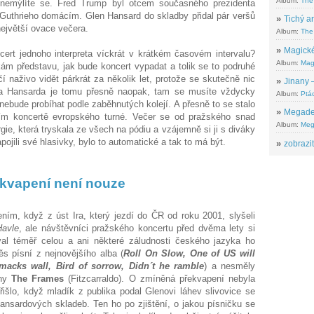
Album:
The
emýlíte se. Fred Trump byl otcem současného prezidenta
 Guthrieho domácím. Glen Hansard do skladby přidal pár veršů
»
Tichý ar
 největší ovace večera.
Album:
The 
»
Magické
cert jednoho interpreta víckrát v krátkém časovém intervalu?
Album:
Mag
m představu, jak bude koncert vypadat a tolik se to podruhé
í naživo vidět párkrát za několik let, protože se skutečně nic
»
Jinany –
na Hansarda je tomu přesně naopak, tam se musíte vždycky
Album:
Ptác
 nebude probíhat podle zaběhnutých kolejí. A přesně to se stalo
»
Megadeth
ím koncertě evropského turné. Večer se od pražského snad
Album:
Meg
gie, která tryskala ze všech na pódiu a vzájemně si ji s diváky
pojili své hlasivky, bylo to automatické a tak to má být.
»
zobrazit
kvapení není nouze
ím, když z úst Ira, který jezdí do ČR od roku 2001, slyšeli
Havle
, ale návštěvníci pražského koncertu před dvěma lety si
íval téměř celou a ani některé záludnosti českého jazyka ho
s písní z nejnovějšího alba (
Roll On Slow, One of US will
acks wall, Bird of sorrow, Didn´t he ramble
) a nesměly
lny
The Frames
(Fitzcarraldo). O zmíněná překvapení nebyla
řišlo, když mladík z publika podal Glenovi láhev slivovice se
 Hansardových skladeb. Ten ho po zjištění, o jakou písničku se