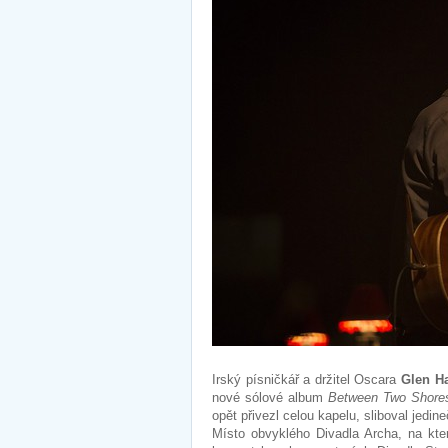
Irský písničkář a držitel Oscara
Glen H
nové sólové album
Between Two Shore
opět přivezl celou kapelu, sliboval jedi
Místo obvyklého Divadla Archa, na kter