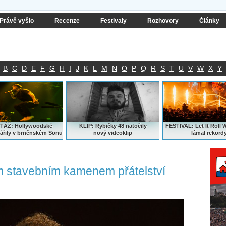
Právě vyšlo
Recenze
Festivaly
Rozhovory
Články
B
C
D
E
F
G
H
I
J
K
L
M
N
O
P
Q
R
S
T
U
V
W
X
Y
ÁŽ: Hollywoodské
KLIP: Rybičky 48 natočily
FESTIVAL:
Let It Roll 
ářily v brněnském Sonu
nový
videoklip
lámal rekord
m stavebním kamenem přátelství