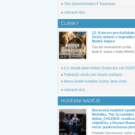
»
The Silent Architect
/
Teramaze
»
zobrazit více...
ČLÁNKY
12. Koncert pro Kaštánk
širým nebem v legendár
Modrá Vopice
Čas letí neskutečně rychle.... 
bude 8. srpna v klubu Modrá.
28.07.
»
Co chystá label Indies Scope pro rok 2026
»
Patnáctý ročník cen Vinyla zveřejnil...
»
Ikona české hudební scény Jana Uriel...
»
zobrazit více...
HUDEBNÍ NADĚJE
Moravská hudební spodin
Melodku. The Scrambles l
debut, CHLEB!K rozdáva
chlebíčky a Rocket Bunn
večer punkrockovou jist
Poslední červencový večer s
03.08.