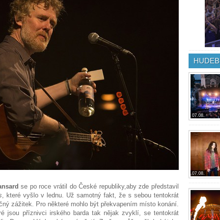
HUDEB
07.08.
07.08.
ansard
se po roce vrátil do České republiky,aby zde představil
s
, které vyšlo v lednu. Už samotný fakt, že s sebou tentokrát
nečný zážitek. Pro některé mohlo být překvapením místo konání.
é jsou příznivci irského barda tak nějak zvyklí, se tentokrát