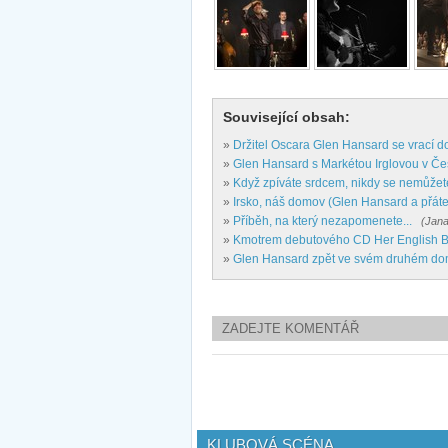
Související obsah:
»
Držitel Oscara Glen Hansard se vrací 
»
Glen Hansard s Markétou Irglovou v Čes
»
Když zpíváte srdcem, nikdy se nemůžet
»
Irsko, náš domov (Glen Hansard a přáte
»
Příběh, na který nezapomenete...
(Jana
»
Kmotrem debutového CD Her English B
»
Glen Hansard zpět ve svém druhém d
ZADEJTE KOMENTÁŘ
KLUBOVÁ SCÉNA