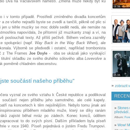
tudio Dva na Václavském náměstí. Změna může někdy být ku
06.08.
o i v tomto případě. Prostředí zmíněného divadla koncertům
a ze všeho nejradši byste se zvedli a tančili, pěkně od plic si
eci jen u téhle muziky se moc dobře sedět nedá, ale nemáte na
Atmosféra napovídala, že přítomní již muzikanty znají a ví, na
livě poslouchali texty. Až příliš pečlivě. Během večera zazněly
05.08.
ke spolupráci (např.
Way Back in the Way Back When
), ale
onala. Výborně se předvedli i ostatní, například trombonista
áč z The Frames
Joe Doyle
- oba se ukázali jako vynikající
 titulní skladbu ze svého druhého sólového alba
Lovevolve
a
nak poměrně chladném obecenstvu.
05.08.
 jste součástí našeho příběhu"
»
zobrazit v
ečera vyznal ze svého vztahu k České republice a poděkoval
RECEN
 součástí nejen příběhu jeho samotného, ale celé kapely.
atří na koncertech k těm nejsilnějším. Nebylo tomu jinak ani
»
Stones 
 inspirovanou příběhem mladého muže, který se díky ranám
předvádí..
iváků zajisté běhal mráz po zádech. Konec konců, údělem
Album:
For
 zapracovat to do svých písní. Dalším příkladem byla píseň
»
Wow! M
thrie v roce 1940. Píseň pojednává o jistém Fredu Trumpovi.