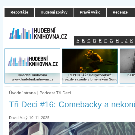
Reportáže
Hudební zprávy
Právě vyšlo
Recenze
A
B
C
D
E
F
G
H
I
J
K
Hudební knihovna
REPORTÁŽ: Hollywoodské
KLIP
www.hudebniknihovna.cz
hvězdy zazářily v brněnském Sonu
Úvodní strana
|
Podcast Tři Deci
Tři Deci #16: Comebacky a nekonč
David Malý, 10. 11. 2025