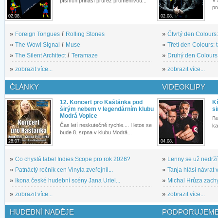
písních přináší průřez proměnlivou...
pr
02.08.
02.08.
»
Foreign Tongues
/
Rolling Stones
»
Čtvrtý den Colours:
»
The Wow! Signal
/
Muse
»
Třetí den Colours: 
»
The Silent Architect
/
Teramaze
»
Druhý den Colours: 
»
zobrazit více...
»
zobrazit více...
ČLÁNKY
VIDEOKLIPY
12. Koncert pro Kaštánka pod
Kř
širým nebem v legendárním klubu
si
Modrá Vopice
Bu
Čas letí neskutečně rychle.... I letos se
ka
bude 8. srpna v klubu Modrá...
28.07.
04.08.
»
Co chystá label Indies Scope pro rok 2026?
»
Lenny se už nedrží
»
Patnáctý ročník cen Vinyla zveřejnil...
»
Tanja hlásí návrat v
»
Ikona české hudební scény Jana Uriel...
»
Michal Hrůza zachyc
»
zobrazit více...
»
zobrazit více...
HUDEBNÍ NADĚJE
PODPORUJEME