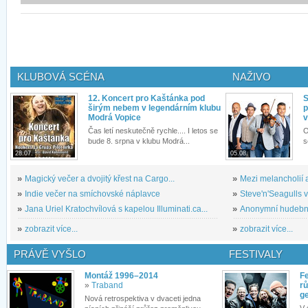
KLUBOVÁ SCÉNA
NAŽIVO
12. Koncert pro Kaštánka pod
S
širým nebem v legendárním klubu
p
Modrá Vopice
v
Čas letí neskutečně rychle.... I letos se
O
bude 8. srpna v klubu Modrá...
s
28.07.
05.08.
»
Magický večer a dvojitý křest na Cargo...
»
Mezi melancholií a
»
Indie večer na smíchovské náplavce
»
Steve'n'Seagulls v 
»
Jana Uriel Kratochvílová s kapelou Illuminati.ca...
»
Anonymní hudební 
»
zobrazit více...
»
zobrazit více...
PRÁVĚ VYŠLO
FESTIVALY
Montáž 1996–2014
Fe
»
Traband
rů
g
Nová retrospektiva v dvaceti jedna
V 