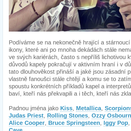
Podíváme se na nekonečně hrající a stárnoucí
ikony, které ani po mnoha dekádách stále nema
ve svých kariérách, často s nepříliš lichotivou k
důvodů kapely pokračují v aktivním hraní i v
tato dlouhověkost přináší a jaké jsou zásadní 
vlastně fanoušci stále chtějí a komu se to zat
spoustu konkrétních příkladů kapel a interpretů,
baví, kteří nás překvapili a i těch, kteří nás zkl
Padnou jména jako
Kiss
,
Metallica
,
Scorpion
Judas Priest
,
Rolling Stones
,
Ozzy Osbour
Alice Cooper
,
Bruce Springsteen
,
Iggy Pop
Cave
.