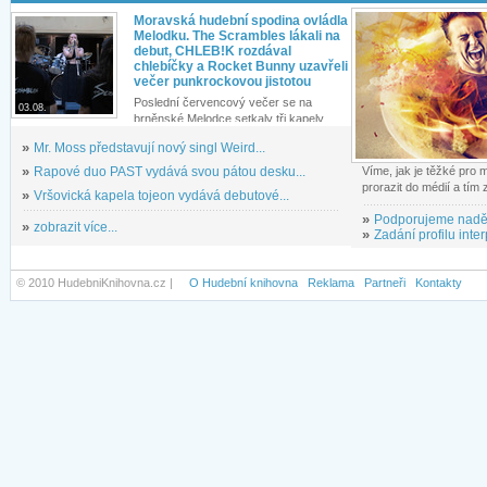
Moravská hudební spodina ovládla
Melodku. The Scrambles lákali na
debut, CHLEB!K rozdával
chlebíčky a Rocket Bunny uzavřeli
večer punkrockovou jistotou
Poslední červencový večer se na
03.08.
brněnské Melodce setkaly tři kapely...
»
Mr. Moss představují nový singl Weird...
»
Rapové duo PAST vydává svou pátou desku...
Víme, jak je těžké pro
prorazit do médií a tím
»
Vršovická kapela tojeon vydává debutové...
»
Podporujeme nadě
»
zobrazit více...
»
Zadání profilu inter
© 2010 HudebniKnihovna.cz |
O Hudební knihovna
Reklama
Partneři
Kontakty