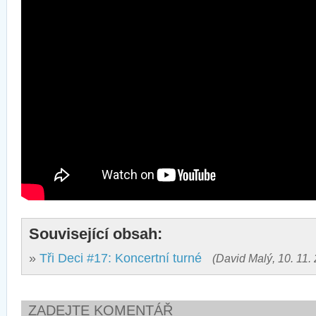
Související obsah:
»
Tři Deci #17: Koncertní turné
(David Malý, 10. 11.
ZADEJTE KOMENTÁŘ