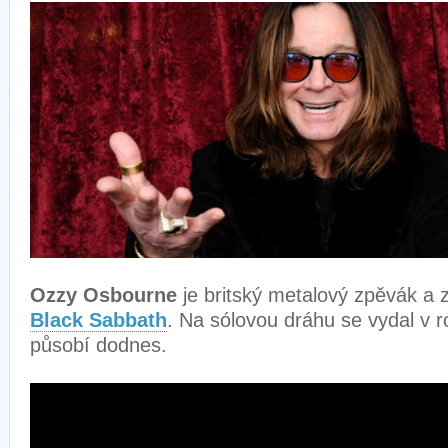
Ozzy Osbourne
je britský metalový zpěvák a z
Black Sabbath
. Na sólovou dráhu se vydal v r
působí dodnes.