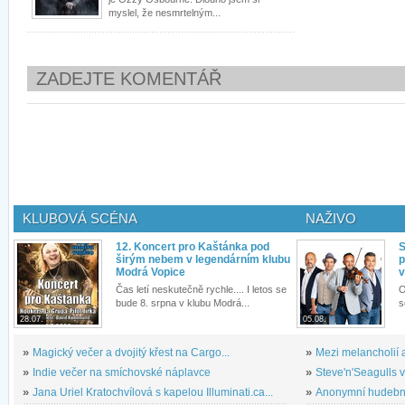
myslel, že nesmrtelným...
ZADEJTE KOMENTÁŘ
KLUBOVÁ SCÉNA
NAŽIVO
12. Koncert pro Kaštánka pod
S
širým nebem v legendárním klubu
p
Modrá Vopice
v
Čas letí neskutečně rychle.... I letos se
O
bude 8. srpna v klubu Modrá...
s
28.07.
05.08.
»
Magický večer a dvojitý křest na Cargo...
»
Mezi melancholií a
»
Indie večer na smíchovské náplavce
»
Steve'n'Seagulls v 
»
Jana Uriel Kratochvílová s kapelou Illuminati.ca...
»
Anonymní hudební 