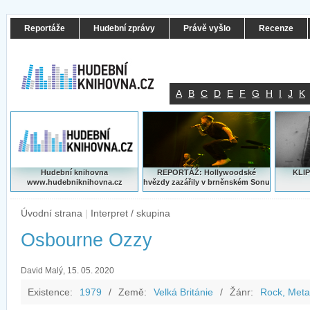
Reportáže
Hudební zprávy
Právě vyšlo
Recenze
A
B
C
D
E
F
G
H
I
J
K
Hudební knihovna
REPORTÁŽ: Hollywoodské
KLIP
www.hudebniknihovna.cz
hvězdy zazářily v brněnském Sonu
Úvodní strana
|
Interpret / skupina
Osbourne Ozzy
David Malý, 15. 05. 2020
Existence:
1979
/
Země:
Velká Británie
/
Žánr:
Rock, Meta