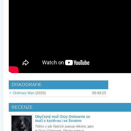
DISKOGRAFIE
Ordinary Man
(2020)
00:49:25
RECENZE
Obyčejný muž Ozzy Osbourne se
loučí s kariérou i se životem
Těžko v pár řádcích popsat někoho, jako
je Ozzy Osbourne. Dlouho jsem si