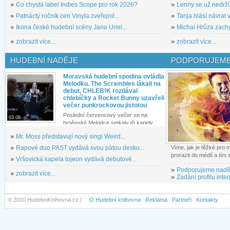
»
Co chystá label Indies Scope pro rok 2026?
»
Lenny se už nedrží
»
Patnáctý ročník cen Vinyla zveřejnil...
»
Tanja hlásí návrat v
»
Ikona české hudební scény Jana Uriel...
»
Michal Hrůza zachyc
»
zobrazit více...
»
zobrazit více...
HUDEBNÍ NADĚJE
PODPORUJEME
Moravská hudební spodina ovládla
Melodku. The Scrambles lákali na
debut, CHLEB!K rozdával
chlebíčky a Rocket Bunny uzavřeli
večer punkrockovou jistotou
Poslední červencový večer se na
03.08.
brněnské Melodce setkaly tři kapely...
»
Mr. Moss představují nový singl Weird...
»
Rapové duo PAST vydává svou pátou desku...
Víme, jak je těžké pro
prorazit do médií a tím
»
Vršovická kapela tojeon vydává debutové...
»
Podporujeme nadě
»
zobrazit více...
»
Zadání profilu inter
© 2010 HudebniKnihovna.cz |
O Hudební knihovna
Reklama
Partneři
Kontakty