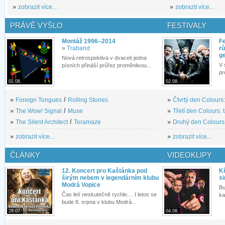
»
zobrazit více...
»
zobrazit více...
PRÁVĚ VYŠLO
FESTIVALY
Montáž 1996–2014
Fe
»
Traband
rů
g
Nová retrospektiva v dvaceti jedna
V 
písních přináší průřez proměnlivou...
pr
02.08.
02.08.
»
Foreign Tongues
/
Rolling Stones
»
Čtvrtý den Colours:
»
The Wow! Signal
/
Muse
»
Třetí den Colours: 
»
The Silent Architect
/
Teramaze
»
Druhý den Colours: 
»
zobrazit více...
»
zobrazit více...
ČLÁNKY
VIDEOKLIPY
12. Koncert pro Kaštánka pod
Kř
širým nebem v legendárním klubu
si
Modrá Vopice
Bu
Čas letí neskutečně rychle.... I letos se
ka
bude 8. srpna v klubu Modrá...
28.07.
04.08.