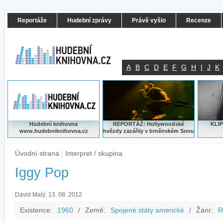
Reportáže
Hudební zprávy
Právě vyšlo
Recenze
A
B
C
D
E
F
G
H
I
J
K
Hudební knihovna
REPORTÁŽ: Hollywoodské
KLIP
www.hudebniknihovna.cz
hvězdy zazářily v brněnském Sonu
Úvodní strana
|
Interpret / skupina
Iggy Pop
David Malý, 13. 08. 2012
Existence:
1960
/
Země:
Spojené státy americké
/
Žánr:
R