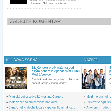
Hommem. Nakonec ze všeho...
ZADEJTE KOMENTÁŘ
KLUBOVÁ SCÉNA
NAŽIVO
12. Koncert pro Kaštánka pod
S
širým nebem v legendárním klubu
p
Modrá Vopice
v
Čas letí neskutečně rychle.... I letos se
O
bude 8. srpna v klubu Modrá...
s
28.07.
05.08.
»
Magický večer a dvojitý křest na Cargo...
»
Mezi melancholií a
»
Indie večer na smíchovské náplavce
»
Steve'n'Seagulls v 
»
Jana Uriel Kratochvílová s kapelou Illuminati.ca...
»
Anonymní hudební 