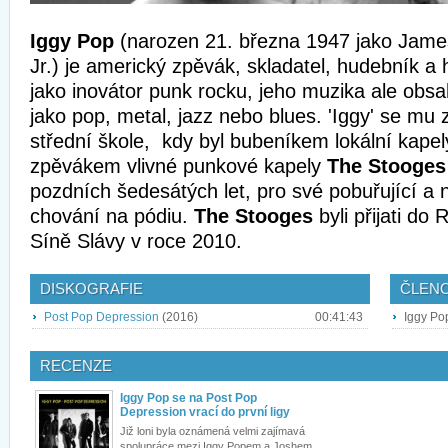
Iggy Pop
(narozen 21. března 1947 jako Jame
Jr.) je americký zpěvák, skladatel, hudebník a
jako inovátor punk rocku, jeho muzika ale obs
jako pop, metal, jazz nebo blues. 'Iggy' se mu 
střední škole, kdy byl bubeníkem lokální kape
zpěvákem vlivné punkové kapely
The Stooges
pozdních šedesátých let, pro své pobuřující a 
chování na pódiu.
The Stooges
byli přijati do
Síně Slávy v roce 2010.
DISKOGRAFIE
ČLEN
Post Pop Depression
(2016)
00:41:43
Iggy Po
RECENZE
Iggy Pop se na Post Pop
Depression vrací do první ligy
Již loni byla oznámená velmi zajímavá
spolupráce mezi Iggy Popem a Joshem