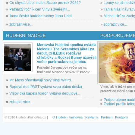
»
Co chystá label Indies Scope pro rok 2026?
»
Lenny se už nedrží
»
Patnáctý ročník cen Vinyla zveřejnil...
»
Tanja hlásí návrat v
»
Ikona české hudební scény Jana Uriel...
»
Michal Hrůza zachyc
»
zobrazit více...
»
zobrazit více...
HUDEBNÍ NADĚJE
PODPORUJEME
Moravská hudební spodina ovládla
Melodku. The Scrambles lákali na
debut, CHLEB!K rozdával
chlebíčky a Rocket Bunny uzavřeli
večer punkrockovou jistotou
Poslední červencový večer se na
03.08.
brněnské Melodce setkaly tři kapely...
»
Mr. Moss představují nový singl Weird...
»
Rapové duo PAST vydává svou pátou desku...
Víme, jak je těžké pro
prorazit do médií a tím
»
Vršovická kapela tojeon vydává debutové...
»
Podporujeme nadě
»
zobrazit více...
»
Zadání profilu inter
© 2010 HudebniKnihovna.cz |
O Hudební knihovna
Reklama
Partneři
Kontakty