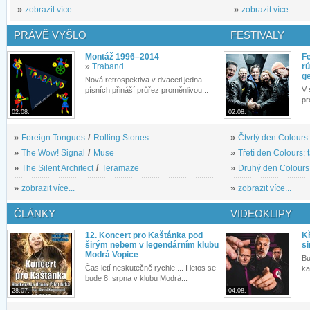
»
zobrazit více...
»
zobrazit více...
PRÁVĚ VYŠLO
FESTIVALY
Montáž 1996–2014
Fe
»
Traband
rů
g
Nová retrospektiva v dvaceti jedna
V 
písních přináší průřez proměnlivou...
pr
02.08.
02.08.
»
Foreign Tongues
/
Rolling Stones
»
Čtvrtý den Colours:
»
The Wow! Signal
/
Muse
»
Třetí den Colours: 
»
The Silent Architect
/
Teramaze
»
Druhý den Colours: 
»
zobrazit více...
»
zobrazit více...
ČLÁNKY
VIDEOKLIPY
12. Koncert pro Kaštánka pod
Kř
širým nebem v legendárním klubu
si
Modrá Vopice
Bu
Čas letí neskutečně rychle.... I letos se
ka
bude 8. srpna v klubu Modrá...
28.07.
04.08.