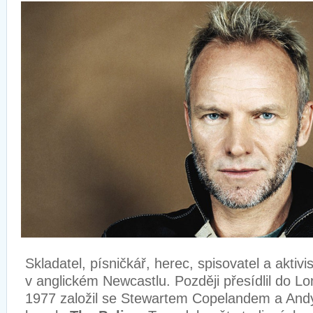
Skladatel, písničkář, herec, spisovatel a aktivi
v anglickém Newcastlu. Později přesídlil do L
1977 založil se Stewartem Copelandem a A