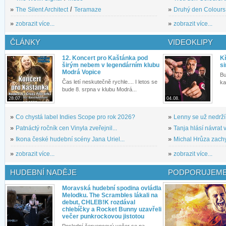
»
The Silent Architect
/
Teramaze
»
Druhý den Colours: 
»
zobrazit více...
»
zobrazit více...
ČLÁNKY
VIDEOKLIPY
12. Koncert pro Kaštánka pod
Kř
širým nebem v legendárním klubu
si
Modrá Vopice
Bu
Čas letí neskutečně rychle.... I letos se
ka
bude 8. srpna v klubu Modrá...
28.07.
04.08.
»
Co chystá label Indies Scope pro rok 2026?
»
Lenny se už nedrží
»
Patnáctý ročník cen Vinyla zveřejnil...
»
Tanja hlásí návrat v
»
Ikona české hudební scény Jana Uriel...
»
Michal Hrůza zachyc
»
zobrazit více...
»
zobrazit více...
HUDEBNÍ NADĚJE
PODPORUJEME
Moravská hudební spodina ovládla
Melodku. The Scrambles lákali na
debut, CHLEB!K rozdával
chlebíčky a Rocket Bunny uzavřeli
večer punkrockovou jistotou
Poslední červencový večer se na