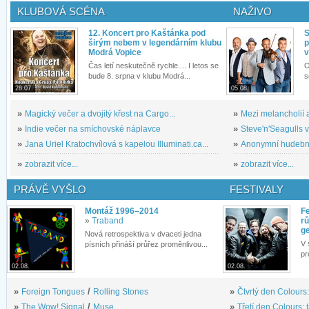
KLUBOVÁ SCÉNA
NAŽIVO
12. Koncert pro Kaštánka pod
S
širým nebem v legendárním klubu
p
Modrá Vopice
v
Čas letí neskutečně rychle.... I letos se
O
bude 8. srpna v klubu Modrá...
s
28.07.
05.08.
»
Magický večer a dvojitý křest na Cargo...
»
Mezi melancholií a
»
Indie večer na smíchovské náplavce
»
Steve'n'Seagulls v 
»
Jana Uriel Kratochvílová s kapelou Illuminati.ca...
»
Anonymní hudební 
»
zobrazit více...
»
zobrazit více...
PRÁVĚ VYŠLO
FESTIVALY
Montáž 1996–2014
Fe
»
Traband
rů
g
Nová retrospektiva v dvaceti jedna
V 
písních přináší průřez proměnlivou...
pr
02.08.
02.08.
»
Foreign Tongues
/
Rolling Stones
»
Čtvrtý den Colours:
»
The Wow! Signal
/
Muse
»
Třetí den Colours: 