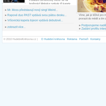
03.08.
brněnské Melodce setkaly tři kapely...
»
Mr. Moss představují nový singl Weird...
»
Rapové duo PAST vydává svou pátou desku...
Víme, jak je těžké pro
prorazit do médií a tím
»
Vršovická kapela tojeon vydává debutové...
»
Podporujeme nadě
»
zobrazit více...
»
Zadání profilu inter
© 2010 HudebniKnihovna.cz |
O Hudební knihovna
Reklama
Partneři
Kontakty