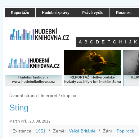
Reportáže
Hudební zprávy
Právě vyšlo
Recenze
A
B
C
D
E
F
G
H
I
J
K
Hudební knihovna
REPORTÁŽ: Hollywoodské
KLIP
www.hudebniknihovna.cz
hvězdy zazářily v brněnském Sonu
Úvodní strana
|
Interpret / skupina
Sting
Martin Král, 20. 08. 2012
Existence:
1951
/
Země:
Velká Británie
/
Žánr:
Pop rock