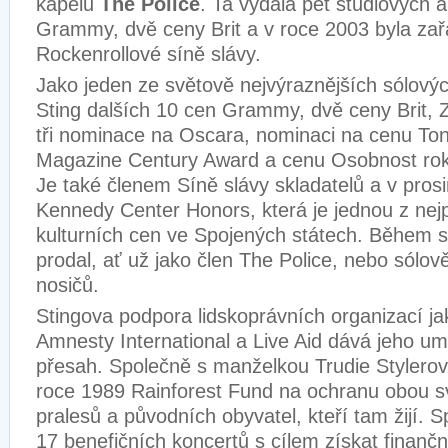
kapelu
The Police
. Ta vydala pět studiových a
Grammy, dvě ceny Brit a v roce 2003 byla za
Rockenrollové síně slávy.
Jako jeden ze světově nejvýraznějších sólový
Sting dalších 10 cen Grammy, dvě ceny Brit, 
tři nominace na Oscara, nominaci na cenu Ton
Magazine Century Award a cenu Osobnost ro
Je také členem Síně slávy skladatelů a v prosi
Kennedy Center Honors, která je jednou z nejp
kulturních cen ve Spojených státech. Během s
prodal, ať už jako člen The Police, nebo sólov
nosičů.
Stingova podpora lidskoprávních organizací ja
Amnesty International a Live Aid dává jeho um
přesah. Společně s manželkou Trudie Stylerovo
roce 1989 Rainforest Fund na ochranu obou s
pralesů a původních obyvatel, kteří tam žijí. 
17 benefičních koncertů s cílem získat finančn