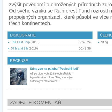
zvýšit povědomí o ohrožených přírodních zdroj
Od svého vzniku se Rainforest Fund rozrostl 
propojených organizací, které působí ve více
třech kontinentech.
DISKOGRAFIE
ČLEN
The Last Ship
(2013)
00:45:24
Sting
57th and 9th
(2016)
00:48:36
RECENZE
Sting zve na palubu "Poslední lodi"
Až po dlouhých 12ti letech přichází
legendární muzikant Sting s novým
autorským materiálem....
ZADEJTE KOMENTÁŘ