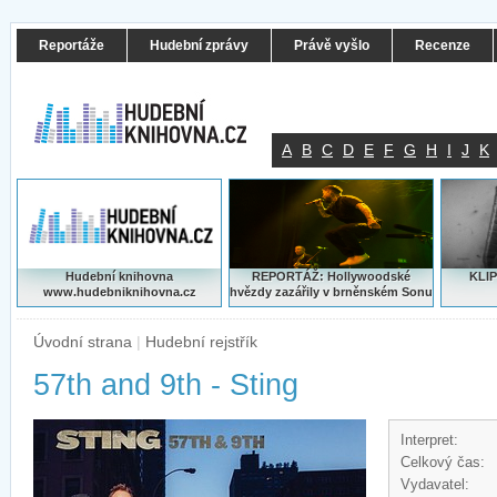
Reportáže
Hudební zprávy
Právě vyšlo
Recenze
A
B
C
D
E
F
G
H
I
J
K
Hudební knihovna
REPORTÁŽ: Hollywoodské
KLIP
www.hudebniknihovna.cz
hvězdy zazářily v brněnském Sonu
Úvodní strana
|
Hudební rejstřík
57th and 9th - Sting
Interpret:
Celkový čas:
Vydavatel: