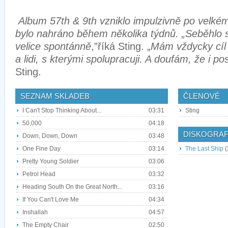
Album 57th & 9th vzniklo impulzivně po velkém 
bylo nahráno během několika týdnů. „Seběhlo se
velice spontánně
,”říká Sting. „
Mám vždycky cíl
a lidi, s kterými spolupracuji. A doufám, že i p
Sting.
SEZNAM SKLADEB
ČLENOVÉ
I Can't Stop Thinking About...
03:31
Sting
50,000
04:18
DISKOGRAF
Down, Down, Down
03:48
One Fine Day
03:14
The Last Ship
(
Pretty Young Soldier
03:06
Petrol Head
03:32
Heading South On the Great North...
03:16
If You Can't Love Me
04:34
Inshallah
04:57
The Empty Chair
02:50