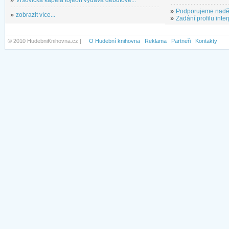
»
Vršovická kapela tojeon vydává debutové...
»
Podporujeme nadě
»
zobrazit více...
»
Zadání profilu inter
© 2010 HudebniKnihovna.cz |
O Hudební knihovna
Reklama
Partneři
Kontakty