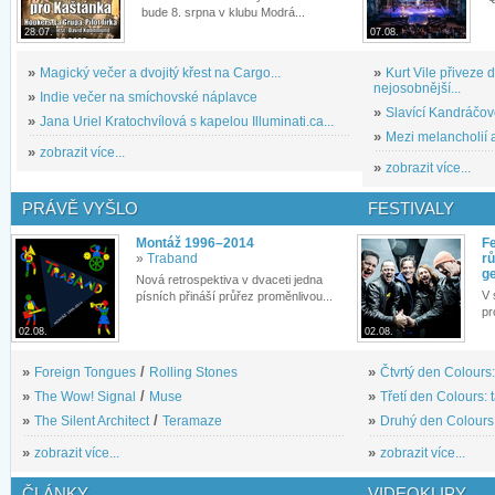
bude 8. srpna v klubu Modrá...
28.07.
07.08.
»
Magický večer a dvojitý křest na Cargo...
»
Kurt Vile přiveze
nejosobnější...
»
Indie večer na smíchovské náplavce
»
Slavící Kandráčov
»
Jana Uriel Kratochvílová s kapelou Illuminati.ca...
»
Mezi melancholií a
»
zobrazit více...
»
zobrazit více...
PRÁVĚ VYŠLO
FESTIVALY
Montáž 1996–2014
Fe
»
Traband
rů
g
Nová retrospektiva v dvaceti jedna
V 
písních přináší průřez proměnlivou...
pr
02.08.
02.08.
»
Foreign Tongues
/
Rolling Stones
»
Čtvrtý den Colours:
»
The Wow! Signal
/
Muse
»
Třetí den Colours: 
»
The Silent Architect
/
Teramaze
»
Druhý den Colours: 
»
zobrazit více...
»
zobrazit více...
ČLÁNKY
VIDEOKLIPY