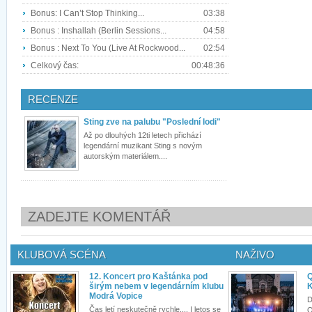
Bonus: I Can’t Stop Thinking...
03:38
Bonus : Inshallah (Berlin Sessions...
04:58
Bonus : Next To You (Live At Rockwood...
02:54
Celkový čas:
00:48:36
RECENZE
Sting zve na palubu "Poslední lodi"
Až po dlouhých 12ti letech přichází
legendární muzikant Sting s novým
autorským materiálem....
ZADEJTE KOMENTÁŘ
KLUBOVÁ SCÉNA
NAŽIVO
12. Koncert pro Kaštánka pod
Q
širým nebem v legendárním klubu
K
Modrá Vopice
D
Čas letí neskutečně rychle.... I letos se
Q