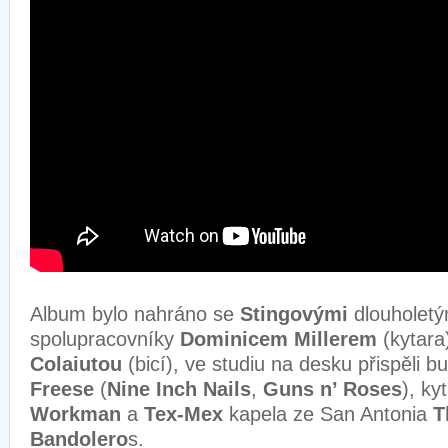
Album bylo nahráno se
Stingovými
dlouholetý
spolupracovníky
Dominicem Millerem
(kytara
Colaiutou
(bicí), ve studiu na desku přispěli 
Freese
(
Nine Inch Nails
,
Guns n’ Roses
), ky
Workman
a
Tex-Mex
kapela ze San Antonia
T
Bandolero
s.