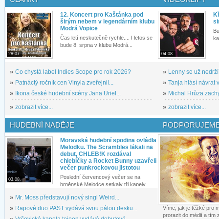
12. Koncert pro Kaštánka pod
Kř
širým nebem v legendárním klubu
si
Modrá Vopice
Bu
Čas letí neskutečně rychle.... I letos se
ka
bude 8. srpna v klubu Modrá...
28.07.
04.08.
»
Co chystá label Indies Scope pro rok 2026?
»
Lenny se už nedrží
»
Patnáctý ročník cen Vinyla zveřejnil...
»
Tanja hlásí návrat v
»
Ikona české hudební scény Jana Uriel...
»
Michal Hrůza zachyc
»
zobrazit více...
»
zobrazit více...
HUDEBNÍ NADĚJE
PODPORUJEME
Moravská hudební spodina ovládla
Melodku. The Scrambles lákali na
debut, CHLEB!K rozdával
chlebíčky a Rocket Bunny uzavřeli
večer punkrockovou jistotou
Poslední červencový večer se na
03.08.
brněnské Melodce setkaly tři kapely...
»
Mr. Moss představují nový singl Weird...
»
Rapové duo PAST vydává svou pátou desku...
Víme, jak je těžké pro
prorazit do médií a tím