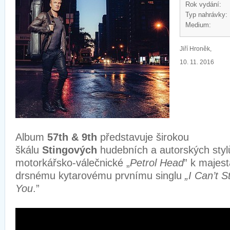
Rok vydání:
Typ nahrávky:
Medium:
Jiří Hroněk,
10. 11. 2016
Album
57th & 9th
představuje širokou
škálu
Stingových
hudebních a autorských styl
motorkářsko-válečnické „
Petrol Head
” k majest
drsnému kytarovému prvnímu singlu
„I Can’t 
You
.”