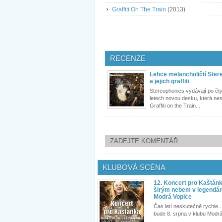
Graffiti On The Train
(2013)
RECENZE
Lehce melancholičtí Ster
a jejich graffiti
Stereophonics vydávají po čt
letech novou desku, která ne
Graffiti on the Train....
ZADEJTE KOMENTÁŘ
KLUBOVÁ SCÉNA
12. Koncert pro Kaštán
širým nebem v legendár
Modrá Vopice
Čas letí neskutečně rychle...
bude 8. srpna v klubu Modrá