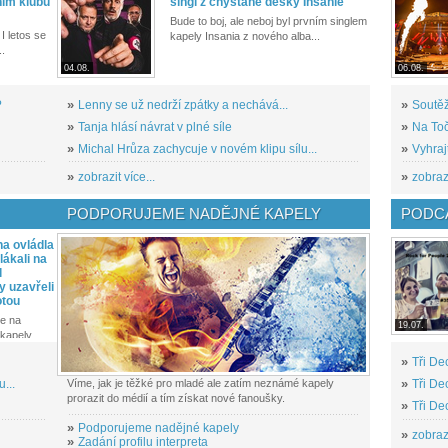
ním klubu
singl z chystané desky Insanie
Bude to boj, ale neboj byl prvním singlem
I letos se
kapely Insania z nového alba...
..
04.08.
06.08.
?
»
Lenny se už nedrží zpátky a nechává...
»
Soutěž
»
Tanja hlásí návrat v plné síle
»
Na Toč
»
Michal Hrůza zachycuje v novém klipu sílu...
»
Vyhraj
»
zobrazit více...
»
zobrazi
PODPORUJEME NADĚJNÉ KAPELY
PODCA
a ovládla
ákali na
l
y uzavřeli
otou
e na
19.07.
kapely...
»
Tři De
...
Víme, jak je těžké pro mladé ale zatím neznámé kapely
»
Tři De
prorazit do médií a tím získat nové fanoušky.
»
Tři De
»
Podporujeme nadějné kapely
»
zobrazi
»
Zadání profilu interpreta