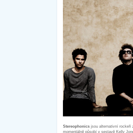
Stereophonics
jsou alternativní rockeř
momentálně působí v sestavě Kelly Jones