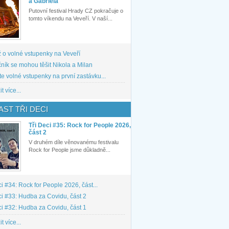
a Gabriela
Putovní festival Hrady CZ pokračuje o
tomto víkendu na Veveří. V naší...
 o volné vstupenky na Veveří
ník se mohou těšit Nikola a Milan
te volné vstupenky na první zastávku...
t více...
ST TŘI DECI
Tři Deci #35: Rock for People 2026,
část 2
V druhém díle věnovanému festivalu
Rock for People jsme důkladně...
ci #34: Rock for People 2026, část...
ci #33: Hudba za Covidu, část 2
ci #32: Hudba za Covidu, část 1
t více...