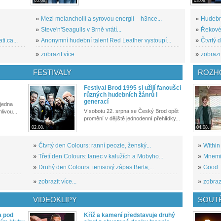
05.08.
03.08.
»
Mezi melancholií a syrovou energií – h3nce...
»
Hudební
»
Steve'n'Seagulls v Brně vrátí...
»
Řekové 
i.ca...
»
Anonymní hudební talent Red Leather vystoupí...
»
Čtvrtý 
»
zobrazit více...
»
zobrazit
FESTIVALY
ROZH
Festival Brod 1995 si užijí fanoušci
různých hudebních žánrů i
generací
 jedna
V sobotu 22. srpna se Český Brod opět
livou...
promění v dějiště jednodenní přehlídky...
02.08.
04.08.
»
Čtvrtý den Colours: ranní peozie, ženský...
»
Within
»
Třetí den Colours: tanec v kalužích a Mobyho...
»
Mnemic
»
Druhý den Colours: tenisový zápas Berta,...
»
Good T
»
zobrazit více...
»
zobrazi
VIDEOKLIPY
SOUT
a pod
Kříž a kamení představuje druhý