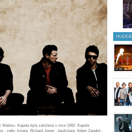
HUDEB
06.08.
05.08.
i z Walesu. Kapela byla založena v roce 1992. Kapela
 - zpěv, kytara, Richard Jones - baskytara, Adam Zandini -