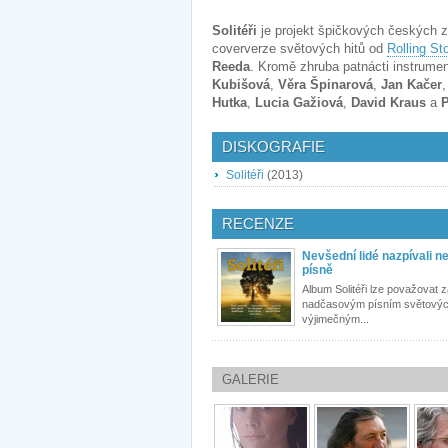
Solitéři
je projekt špičkových českých z
coververze světových hitů od
Rolling St
Reeda
. Kromě zhruba patnácti instrument
Kubišová
,
Věra Špinarová
,
Jan Kačer
Hutka
,
Lucia Gažiová
,
David Kraus
a
P
DISKOGRAFIE
Solitéři
(2013)
RECENZE
Nevšední lidé nazpívali n
písně
Album Solitéři lze považovat 
nadčasovým písním světovýc
výjimečným...
GALERIE