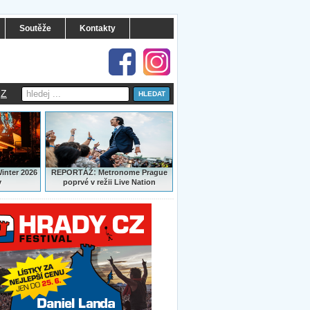
Soutěže
Kontakty
Z
:
Winter 2026
REPORTÁŽ
Metronome Prague
y
poprvé v režii Live Nation