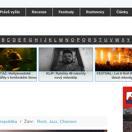
Právě vyšlo
Recenze
Festivaly
Rozhovory
Články
B
C
D
E
F
G
H
I
J
K
L
M
N
O
P
Q
R
S
T
U
V
W
X
Y
ÁŽ: Hollywoodské
KLIP: Rybičky 48 natočily
FESTIVAL:
Let It Roll 
ářily v brněnském Sonu
nový
videoklip
lámal rekord
republika
/
Žánr:
Rock, Jazz, Chanson