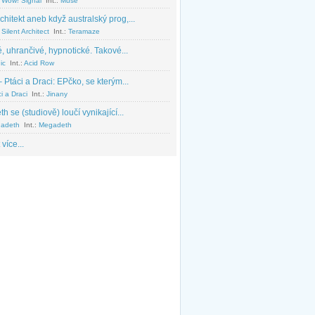
 Wow! Signal
Int.:
Muse
chitekt aneb když australský prog,...
Silent Architect
Int.:
Teramaze
, uhrančivé, hypnotické. Takové...
ic
Int.:
Acid Row
 Ptáci a Draci: EPčko, se kterým...
i a Draci
Int.:
Jinany
 se (studiově) loučí vynikající...
adeth
Int.:
Megadeth
 více...