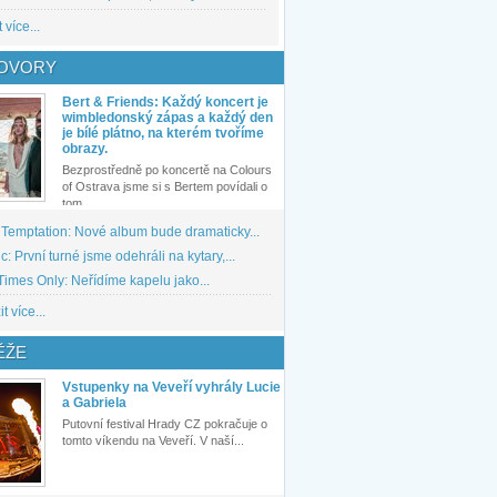
 více...
OVORY
Bert & Friends: Každý koncert je
wimbledonský zápas a každý den
je bílé plátno, na kterém tvoříme
obrazy.
Bezprostředně po koncertě na Colours
of Ostrava jsme si s Bertem povídali o
tom,...
 Temptation: Nové album bude dramaticky...
: První turné jsme odehráli na kytary,...
imes Only: Neřídíme kapelu jako...
t více...
ĚŽE
Vstupenky na Veveří vyhrály Lucie
a Gabriela
Putovní festival Hrady CZ pokračuje o
tomto víkendu na Veveří. V naší...