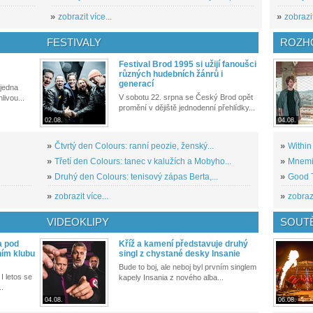
»
zobrazit více...
»
zobrazit
FESTIVALY
ROZH
Festival Brod 1995 si užijí fanoušci
různých hudebních žánrů i
generací
 jedna
V sobotu 22. srpna se Český Brod opět
livou...
promění v dějiště jednodenní přehlídky...
02.08.
04.08.
»
Čtvrtý den Colours: ranní peozie, ženský...
»
Within
»
Třetí den Colours: tanec v kalužích a Mobyho...
»
Mnemic
»
Druhý den Colours: tenisový zápas Berta,...
»
Good T
»
zobrazit více...
»
zobrazi
VIDEOKLIPY
SOUT
a pod
Kříž a kamení představuje druhý
ním klubu
singl z chystané desky Insanie
Bude to boj, ale neboj byl prvním singlem
I letos se
kapely Insania z nového alba...
..
04.08.
06.08.