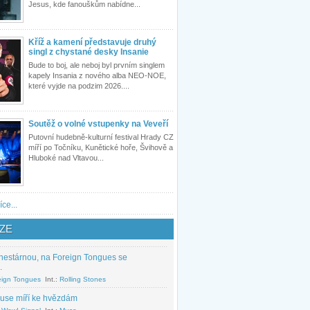
Jesus, kde fanouškům nabídne...
Kříž a kamení představuje druhý
singl z chystané desky Insanie
Bude to boj, ale neboj byl prvním singlem
kapely Insania z nového alba NEO-NOE,
které vyjde na podzim 2026....
Soutěž o volné vstupenky na Veveří
Putovní hudebně-kulturní festival Hrady CZ
míří po Točníku, Kunětické hoře, Švihově a
Hluboké nad Vltavou...
íce...
ZE
nestárnou, na Foreign Tongues se
.
eign Tongues
Int.:
Rolling Stones
use míří ke hvězdám