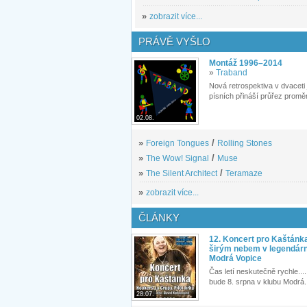
»
zobrazit více...
PRÁVĚ VYŠLO
Montáž 1996–2014
»
Traband
Nová retrospektiva v dvaceti
písních přináší průřez proměn
02.08.
»
Foreign Tongues
/
Rolling Stones
»
The Wow! Signal
/
Muse
»
The Silent Architect
/
Teramaze
»
zobrazit více...
ČLÁNKY
12. Koncert pro Kaštánk
širým nebem v legendár
Modrá Vopice
Čas letí neskutečně rychle.... 
bude 8. srpna v klubu Modrá.
28.07.