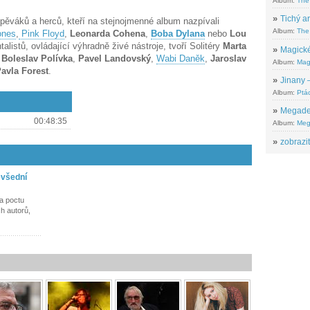
Album:
The
»
Tichý ar
pěváků a herců, kteří na stejnojmenné album nazpívali
Album:
The 
ones
,
Pink Floyd
,
Leonarda Cohena
,
Boba Dylana
nebo
Lou
alistů, ovládající výhradně živé nástroje, tvoří Solitéry
Marta
»
Magické
,
Boleslav Polívka
,
Pavel Landovský
,
Wabi Daněk
,
Jaroslav
Album:
Mag
avla Forest
.
»
Jinany –
Album:
Ptác
»
Megadeth
00:48:35
Album:
Meg
»
zobrazit
evšední
za poctu
h autorů,