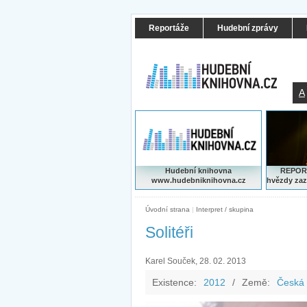
Reportáže
Hudební zprávy
A
Hudební knihovna
REPORT
www.hudebniknihovna.cz
hvězdy zaz
Úvodní strana
|
Interpret / skupina
Solitéři
Karel Souček, 28. 02. 2013
Existence:
2012
/
Země:
Česká 