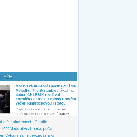
TÁŽE
Moravská hudební spodina ovládla
Melodku. The Scrambles lákali na
debut, CHLEB!K rozdával
chlebíčky a Rocket Bunny uzavřeli
večer punkrockovou jistotou
Poslední červencový večer se na
brněnské Melodce setkaly tři kapely...
 večer plný emocí – Charlie...
1000Mods přivezli horké počasí...
den Colours: ranní peozie, ženský...