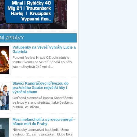
NÍ ZPRÁVY
Vstupenky na Veveří vyhrály Lucie a
Gabriela
Putovní festival Hrady CZ pokračuje o
tomto víkendu na Veveří. V naší soutěži
jste moli vyhrát 2x2 volné...
Slavící Kandráčovci přivezou do
pražského Gauče největší hity i
výroční album
Oblíbená slovenská kapela Kandráčovci
se letos v srpnu představí také českému
publiku. Ve středu...
Mezi melancholií a syrovou energií –
h3nce míří do Prahy
Německý alternativní hudebník h3nce
vystoupí 21. září v pražském klubu Bike