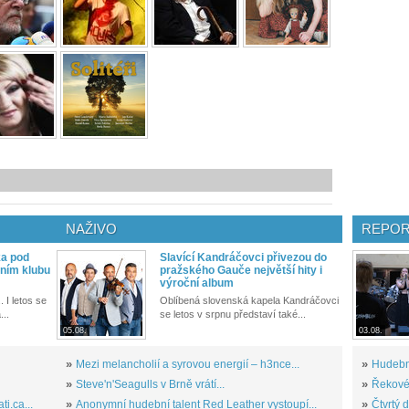
NAŽIVO
REPOR
ka pod
Slavící Kandráčovci přivezou do
ním klubu
pražského Gauče největší hity i
výroční album
. I letos se
Oblíbená slovenská kapela Kandráčovci
...
se letos v srpnu představí také...
05.08.
03.08.
»
Mezi melancholií a syrovou energií – h3nce...
»
Hudební
»
Steve'n'Seagulls v Brně vrátí...
»
Řekové 
i.ca...
»
Anonymní hudební talent Red Leather vystoupí...
»
Čtvrtý 