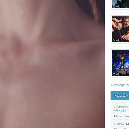
05.08.
04.08.
05.08.
»
zobrazit v
RECEN
»
Stones 
předvádí..
Album:
For
»
Wow! M