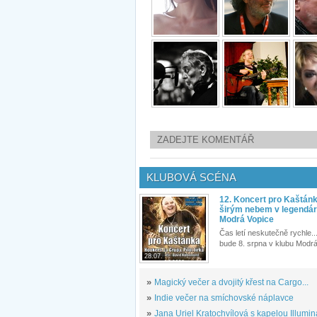
ZADEJTE KOMENTÁŘ
KLUBOVÁ SCÉNA
12. Koncert pro Kaštán
širým nebem v legendár
Modrá Vopice
Čas letí neskutečně rychle...
bude 8. srpna v klubu Modrá
28.07.
»
Magický večer a dvojitý křest na Cargo...
»
Indie večer na smíchovské náplavce
»
Jana Uriel Kratochvílová s kapelou Illuminat