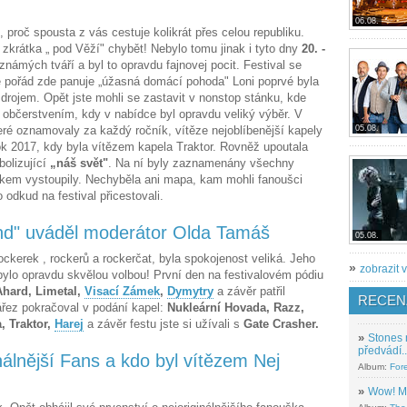
06.08.
proč spousta z vás cestuje kolikrát přes celou republiku.
krátka „ pod Věží" chybět! Nebylo tomu jinak i tyto dny
20. -
ámých tváří a byl to opravdu fajnovej pocit. Festival se
e pořád zde panuje „úžasná domácí pohoda" Loni poprvé byla
rojem. Opět jste mohli se zastavit v nonstop stánku, kde
 občerstvením, kdy v nabídce byl opravdu veliký výběr. V
teré oznamovaly za každý ročník, vítěze nejoblíbenější kapely
05.08.
rok 2017, kdy byla vítězem kapela Traktor. Rovněž upoutala
olizující
„náš svět"
. Na ní byly zaznamenány všechny
níkem vystoupily. Nechyběla ani mapa, kam mohli fanoušci
 odkud na festival přicestovali.
nd" uváděl moderátor Olda Tamáš
05.08.
ockerek , rockerů a rockerčat, byla spokojenost veliká. Jeho
»
zobrazit v
ylo opravdu skvělou volbou! První den na festivalovém pódiu
 Ahard, Limetal,
Visací Zámek
,
Dymytry
a závěr patřil
RECEN
ářez pokračoval v podání kapel:
Nukleární Hovada, Razz,
, Traktor,
Harej
a závěr festu jste si užívali s
Gate
Crasher.
»
Stones 
předvádí..
inálnější Fans a kdo byl vítězem Nej
Album:
For
»
Wow! M