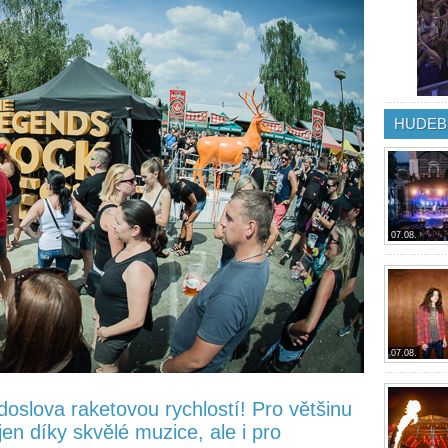
HUDEB
07.08.
07.08.
 doslova raketovou rychlostí! Pro většinu
jen díky skvělé muzice, ale i pro