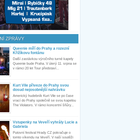
NÍ ZPRÁVY
Queenie míří do Prahy a rozezní
Křižíkovu fontánu
Další zastávkou výročního turné kapely
Queenie bude Praha. V úterý 11. srpna se
v rámci 20 let Tour představí...
Kurt Vile přiveze do Prahy svou
dosud nejosobnější nahrávku
Americký hudebník Kurt Vile se po čase
vrací do Prahy společně se svou kapelou
The Violators. V rámci koncertní šňůry...
Vstupenky na Veveří vyhrály Lucie a
Gabriela
Putovní festival Hrady CZ pokračuje o
tomto víkendu na Veveří. V naší soutěži