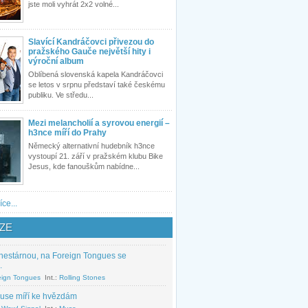
jste moli vyhrát 2x2 volné...
Slavící Kandráčovci přivezou do
pražského Gauče největší hity i
výroční album
Oblíbená slovenská kapela Kandráčovci
se letos v srpnu představí také českému
publiku. Ve středu...
Mezi melancholií a syrovou energií –
h3nce míří do Prahy
Německý alternativní hudebník h3nce
vystoupí 21. září v pražském klubu Bike
Jesus, kde fanouškům nabídne...
íce...
ZE
nestárnou, na Foreign Tongues se
.
eign Tongues
Int.:
Rolling Stones
use míří ke hvězdám