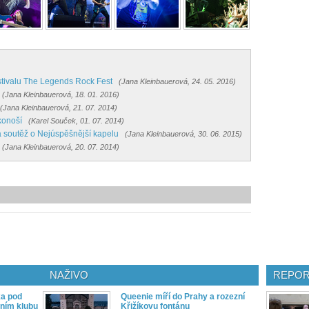
stivalu The Legends Rock Fest
(Jana Kleinbauerová, 24. 05. 2016)
(Jana Kleinbauerová, 18. 01. 2016)
(Jana Kleinbauerová, 21. 07. 2014)
konoší
(Karel Souček, 01. 07. 2014)
 soutěž o Nejúspěšnější kapelu
(Jana Kleinbauerová, 30. 06. 2015)
(Jana Kleinbauerová, 20. 07. 2014)
NAŽIVO
REPOR
ka pod
Queenie míří do Prahy a rozezní
ním klubu
Křižíkovu fontánu