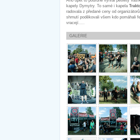
Ano opět to podruhé vyhrál pětiletý Vaší
kapely Dymytry. To samé i kapela
Trakt
radovala z předané ceny od organizátorů
shrnutí poděkovali všem kdo pomáhali fes
vracejí.....
GALERIE