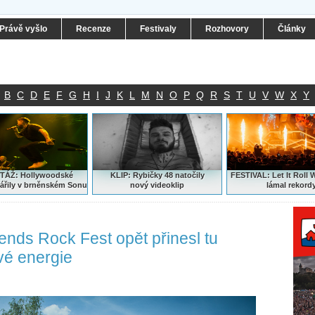
Právě vyšlo
Recenze
Festivaly
Rozhovory
Články
B
C
D
E
F
G
H
I
J
K
L
M
N
O
P
Q
R
S
T
U
V
W
X
Y
ÁŽ: Hollywoodské
KLIP: Rybičky 48 natočily
FESTIVAL:
Let It Roll 
ářily v brněnském Sonu
nový
videoklip
lámal rekord
nds Rock Fest opět přinesl tu
vé energie