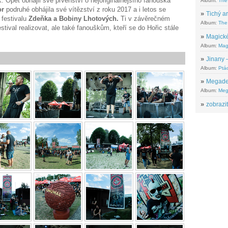
k. Opět obhájil své prvenství o nejoriginálnějšího fanouška
Album:
The
or
podruhé obhájila své vítězství z roku 2017 a i letos se
»
Tichý ar
 festivalu
Zdeňka a Bobiny Lhotových.
Ti v závěrečném
Album:
The 
tival realizovat, ale také fanouškům, kteří se do Hořic stále
»
Magické
Album:
Mag
»
Jinany –
Album:
Ptác
»
Megadeth
Album:
Meg
»
zobrazit