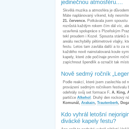
jedinečnou atmosféru....
Skvělá muzika a atmosféra je důvodem, 
Máte naplánovaný víkend, kdy nesmíte z
21. července.
Potkávala jsem spoustu zn
rozrůstá každým rokem čím dál víc, al
uzavřená spolupráce s Plzeňským Prazd
tekl proudem i Kozel. Spousta stánků s
areálu nechyběly pětimetrové vlajky, k
festu. Letos tam zavlála další a to za 
každého nově nainstalovaná koule symb
kapely, které zde počínaje prvním roč
zapíchnout špendlík a označit tak místo
Nově sedmý ročník „Lege
Podle reakcí, které jsem zaslechla od r
provázení sedmým ročníkem festivalu b
odehrály svůj set formace F
. A. King,
partičce
Alkehol
. Druhý den rockový n
Komunál,
Arakain
,
Trautenberk
, Doga
Kdo vyhrál letošní nejorig
divácké kapely festu?