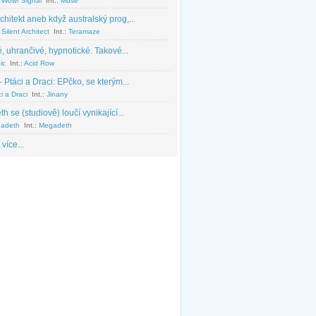
 Wow! Signal
Int.:
Muse
chitekt aneb když australský prog,...
Silent Architect
Int.:
Teramaze
, uhrančivé, hypnotické. Takové...
ic
Int.:
Acid Row
 Ptáci a Draci: EPčko, se kterým...
i a Draci
Int.:
Jinany
 se (studiově) loučí vynikající...
adeth
Int.:
Megadeth
 více...