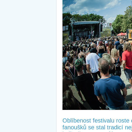
Oblíbenost festivalu roste
fanoušků se stal tradicí ne