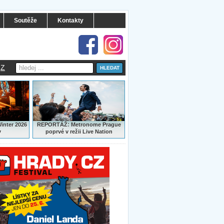
Soutěže
Kontakty
Z
:
Winter 2026
REPORTÁŽ
Metronome Prague
y
poprvé v režii Live Nation