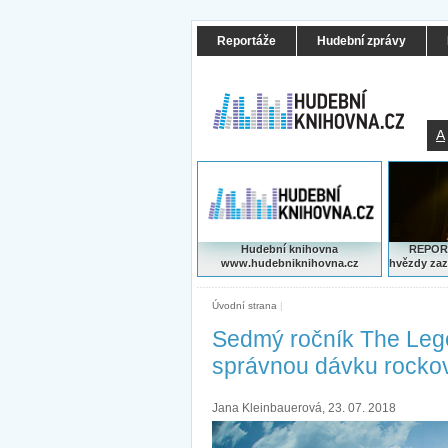
Reportáže
Hudební zprávy
A
Hudební knihovna
REPORT
www.hudebniknihovna.cz
hvězdy zaz
Úvodní strana
|
Sedmý ročník The Lege
správnou dávku rocko
Jana Kleinbauerová, 23. 07. 2018