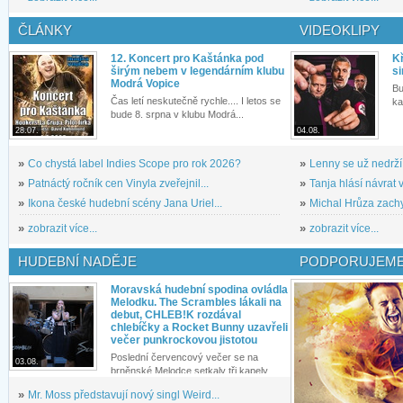
ČLÁNKY
VIDEOKLIPY
12. Koncert pro Kaštánka pod
Kř
širým nebem v legendárním klubu
si
Modrá Vopice
Bu
Čas letí neskutečně rychle.... I letos se
ka
bude 8. srpna v klubu Modrá...
28.07.
04.08.
»
Co chystá label Indies Scope pro rok 2026?
»
Lenny se už nedrží
»
Patnáctý ročník cen Vinyla zveřejnil...
»
Tanja hlásí návrat v
»
Ikona české hudební scény Jana Uriel...
»
Michal Hrůza zachyc
»
zobrazit více...
»
zobrazit více...
HUDEBNÍ NADĚJE
PODPORUJEME
Moravská hudební spodina ovládla
Melodku. The Scrambles lákali na
debut, CHLEB!K rozdával
chlebíčky a Rocket Bunny uzavřeli
večer punkrockovou jistotou
Poslední červencový večer se na
03.08.
brněnské Melodce setkaly tři kapely...
»
Mr. Moss představují nový singl Weird...