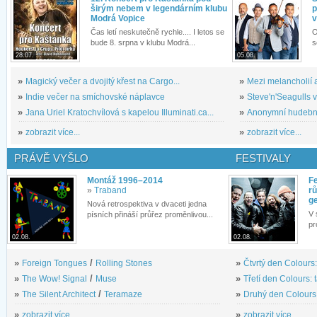
širým nebem v legendárním klubu
p
Modrá Vopice
v
Čas letí neskutečně rychle.... I letos se
O
bude 8. srpna v klubu Modrá...
s
28.07.
05.08.
»
Magický večer a dvojitý křest na Cargo...
»
Mezi melancholií a
»
Indie večer na smíchovské náplavce
»
Steve'n'Seagulls v 
»
Jana Uriel Kratochvílová s kapelou Illuminati.ca...
»
Anonymní hudební 
»
zobrazit více...
»
zobrazit více...
PRÁVĚ VYŠLO
FESTIVALY
Montáž 1996–2014
Fe
»
Traband
rů
g
Nová retrospektiva v dvaceti jedna
V 
písních přináší průřez proměnlivou...
pr
02.08.
02.08.
»
Foreign Tongues
/
Rolling Stones
»
Čtvrtý den Colours:
»
The Wow! Signal
/
Muse
»
Třetí den Colours: 
»
The Silent Architect
/
Teramaze
»
Druhý den Colours: 
»
zobrazit více...
»
zobrazit více...