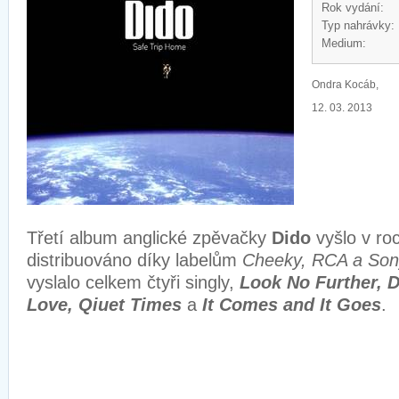
Rok vydání:
Typ nahrávky:
Medium:
Ondra Kocáb,
12. 03. 2013
Třetí album anglické zpěvačky
Dido
vyšlo v ro
distribuováno díky labelům
Cheeky, RCA a Son
vyslalo celkem čtyři singly,
Look No Further, D
Love, Qiuet Times
a
It Comes and It Goes
.