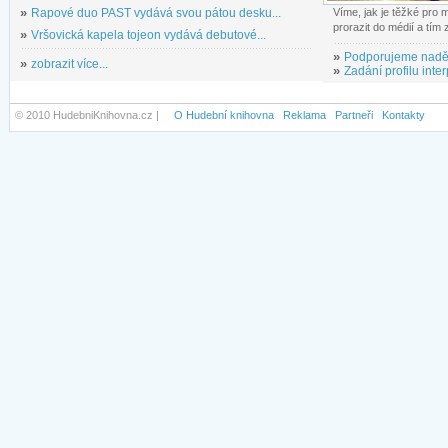
»
Rapové duo PAST vydává svou pátou desku...
Víme, jak je těžké pro
prorazit do médií a tím
»
Vršovická kapela tojeon vydává debutové...
»
Podporujeme nadě
»
zobrazit více...
»
Zadání profilu inter
© 2010 HudebniKnihovna.cz |
O Hudební knihovna
Reklama
Partneři
Kontakty