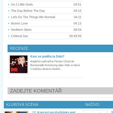
Us 2 Little Gods
04:51
The Day Before The Day
04:15
Let's Do The Things We Normall
04:11
Burnin Love
04:13
Northern Skies
08:54
Celkový čas:
00:49:56
RECENZE
Kam se poděla ta Dido?
Anglická zpěvačka Florian Cloud de
Bounevialle Armstrong alias Dido si dává
s každou deskou hodně...
ZADEJTE KOMENTÁŘ
KLUBOVÁ SCÉNA
NAŽIVO
12. Koncert pro Kaštánka pod
S