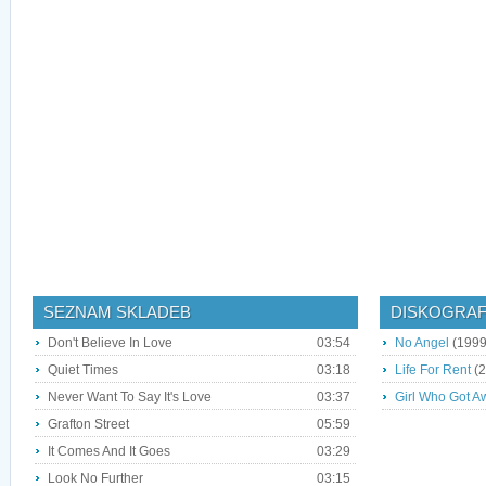
SEZNAM SKLADEB
DISKOGRAF
Don't Believe In Love
03:54
No Angel
(1999
Quiet Times
03:18
Life For Rent
(2
Never Want To Say It's Love
03:37
Girl Who Got A
Grafton Street
05:59
It Comes And It Goes
03:29
Look No Further
03:15