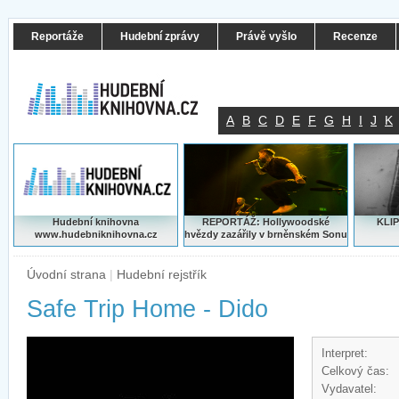
Reportáže
Hudební zprávy
Právě vyšlo
Recenze
A
B
C
D
E
F
G
H
I
J
K
Hudební knihovna
REPORTÁŽ: Hollywoodské
KLIP
www.hudebniknihovna.cz
hvězdy zazářily v brněnském Sonu
Úvodní strana
|
Hudební rejstřík
Safe Trip Home - Dido
Interpret:
Celkový čas:
Vydavatel: