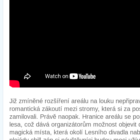
Již zmíněné rozšíření areálu na louku nepřipra
romantická zákoutí mezi stromy, která si za po
zamilovali. Právě naopak. Hranice areálu se po
lesa, což dává organizátorům možnost objevit 
magická místa, která okolí Lesního divadla na