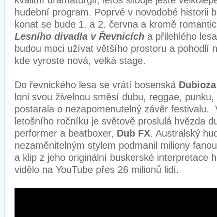
kvalitní dramaturgií, letos slibuje ještě velkolep
hudební program. Poprvé v novodobé historii 
konat se bude 1. a 2. června a kromě romantic
Lesního divadla v Řevnicích
a přilehlého lesa
budou moci užívat většího prostoru a pohodlí n
kde vyroste nová, velká stage.
Do řevnického lesa se vrátí bosenská
Dubioza
loni svou živelnou směsí dubu, reggae, punku,
postarala o nezapomenutelný závěr festivalu
letošního ročníku je světově proslulá hvězda d
performer a beatboxer,
Dub FX
. Australský h
nezaměnitelným stylem podmanil miliony fano
a klip z jeho originální buskerské interpretace 
vidělo na YouTube přes 26 milionů lidí.