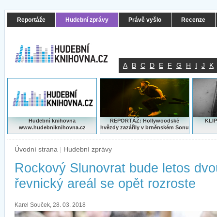
Reportáže
Hudební zprávy
Právě vyšlo
Recenze
A
B
C
D
E
F
G
H
I
J
K
Hudební knihovna
REPORTÁŽ: Hollywoodské
KLIP
www.hudebniknihovna.cz
hvězdy zazářily v brněnském Sonu
Úvodní strana
|
Hudební zprávy
Rockový Slunovrat bude letos dvo
řevnický areál se opět rozroste
Karel Souček, 28. 03. 2018