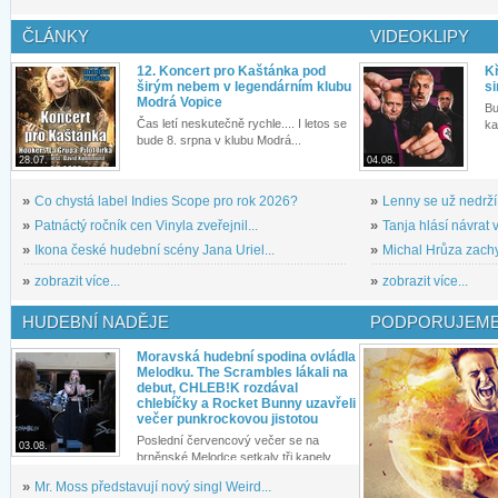
ČLÁNKY
VIDEOKLIPY
12. Koncert pro Kaštánka pod
Kř
širým nebem v legendárním klubu
si
Modrá Vopice
Bu
Čas letí neskutečně rychle.... I letos se
ka
bude 8. srpna v klubu Modrá...
28.07.
04.08.
»
Co chystá label Indies Scope pro rok 2026?
»
Lenny se už nedrží
»
Patnáctý ročník cen Vinyla zveřejnil...
»
Tanja hlásí návrat v
»
Ikona české hudební scény Jana Uriel...
»
Michal Hrůza zachyc
»
zobrazit více...
»
zobrazit více...
HUDEBNÍ NADĚJE
PODPORUJEME
Moravská hudební spodina ovládla
Melodku. The Scrambles lákali na
debut, CHLEB!K rozdával
chlebíčky a Rocket Bunny uzavřeli
večer punkrockovou jistotou
Poslední červencový večer se na
03.08.
brněnské Melodce setkaly tři kapely...
»
Mr. Moss představují nový singl Weird...