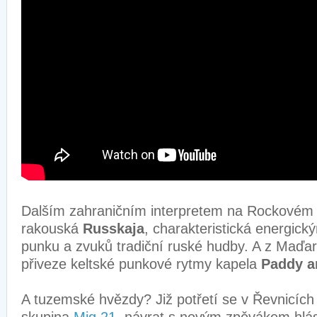
Dalším zahraničním interpretem na Rockovém
rakouská
Russkaja
, charakteristická energick
punku a zvuků tradiční ruské hudby. A z Maďa
přiveze keltské punkové rytmy kapela
Paddy a
A tuzemské hvězdy? Již potřetí se v Řevnicích 