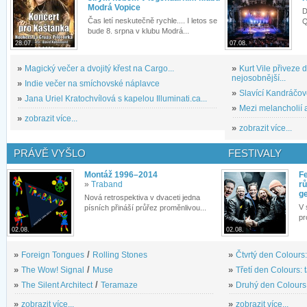
Modrá Vopice
D
Čas letí neskutečně rychle.... I letos se
Q
bude 8. srpna v klubu Modrá...
28.07.
07.08.
»
Magický večer a dvojitý křest na Cargo...
»
Kurt Vile přiveze
nejosobnější...
»
Indie večer na smíchovské náplavce
»
Slavící Kandráčov
»
Jana Uriel Kratochvílová s kapelou Illuminati.ca...
»
Mezi melancholií a
»
zobrazit více...
»
zobrazit více...
PRÁVĚ VYŠLO
FESTIVALY
Montáž 1996–2014
Fe
»
Traband
rů
g
Nová retrospektiva v dvaceti jedna
V 
písních přináší průřez proměnlivou...
pr
02.08.
02.08.
»
Foreign Tongues
/
Rolling Stones
»
Čtvrtý den Colours:
»
The Wow! Signal
/
Muse
»
Třetí den Colours: 
»
The Silent Architect
/
Teramaze
»
Druhý den Colours: 
»
zobrazit více...
»
zobrazit více...