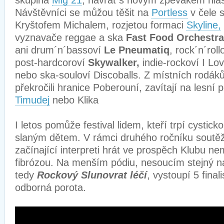
skupina
Mig 21
, návrat s novým zpěvákem hlá
Návštěvníci se můžou těšit na
Portless
v čele 
Kryštofem Michalem, rozjetou formaci
Skyline,
vyznavače reggae a ska
Fast Food Orchestra
ani drum´n´bassoví
Le Pneumatiq
, rock´n´rol
post-hardcoroví
Skywalker,
indie-rockoví I L
nebo ska-souloví Discoballs. Z místních rodáků,
překročili hranice Poberouní, zavítají na lesní
Timudej
nebo Klika
I letos pomůže festival lidem, kteří trpí cysticko
slaným dětem. V rámci druhého ročníku soutě
začínající interpreti hrát ve prospěch Klubu n
fibrózou. Na menším pódiu, nesoucím stejný n
tedy
Rockový Slunovrat léčí
, vystoupí 5 final
odborná porota.