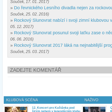
Souček, 17. 01. 2017)
»
Do řevnického Lesního divadla nejen za rockov
Souček, 25. 02. 2016)
»
Rockový Slunovrat nabízí i svoji zimní klubovou v
05. 12. 2017)
»
Rockový Slunovrat posunul svoji laťku zase o ně
06. 06. 2016)
»
Rockový Slunovrat 2017 láká na nejnabitější prog
Souček, 25. 03. 2017)
ZADEJTE KOMENTÁŘ
KLUBOVÁ SCÉNA
NAŽIVO
12. Koncert pro Kaštánka pod
Q
širým nebem v legendárním klubu
K