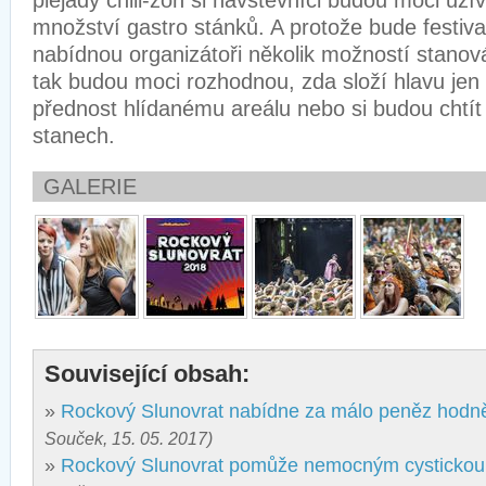
plejády chill-zón si návštěvníci budou moci už
množství gastro stánků. A protože bude festiva
nabídnou organizátoři několik možností stanov
tak budou moci rozhodnou, zda složí hlavu jen ta
přednost hlídanému areálu nebo si budou chtít 
stanech.
GALERIE
Související obsah:
»
Rockový Slunovrat nabídne za málo peněz hodn
Souček, 15. 05. 2017)
»
Rockový Slunovrat pomůže nemocným cystickou 