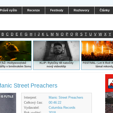
Právě vyšlo
Recenze
Festivaly
Rozhovory
Články
B
C
D
E
F
G
H
I
J
K
L
M
N
O
P
Q
R
S
T
U
V
W
X
Y
ÁŽ: Hollywoodské
KLIP: Rybičky 48 natočily
FESTIVAL:
Let It Roll 
ářily v brněnském Sonu
nový
videoklip
lámal rekord
 Manic Street Preachers
Interpret:
Manic Street Preachers
Celkový čas:
00:46:22
Vydavatel:
Columbia Records
Rok vydání:
2018