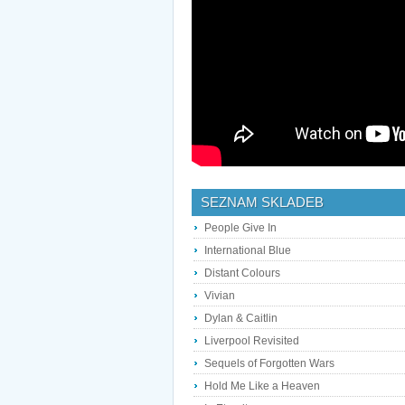
SEZNAM SKLADEB
People Give In
International Blue
Distant Colours
Vivian
Dylan & Caitlin
Liverpool Revisited
Sequels of Forgotten Wars
Hold Me Like a Heaven