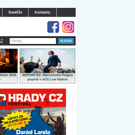
Soutěže
Kontakty
Z
:
Winter 2026
REPORTÁŽ
Metronome Prague
y
poprvé v režii Live Nation