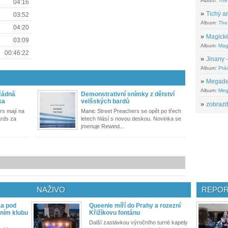
Album:
The
04:16
»
Tichý ar
03:52
Album:
The 
04:20
»
Magické
03:09
Album:
Mag
00:46:22
»
Jinany –
Album:
Ptác
»
Megadeth
Album:
Meg
 žádná
Demonstrativní snímky z dětství
ka
velšských bardů
»
zobrazit
rs mají na
Manic Street Preachers se opět po třech
ards za
letech hlásí s novou deskou. Novinka se
jmenuje Rewind...
NAŽIVO
REPOR
ka pod
Queenie míří do Prahy a rozezní
ním klubu
Křižíkovu fontánu
Další zastávkou výročního turné kapely