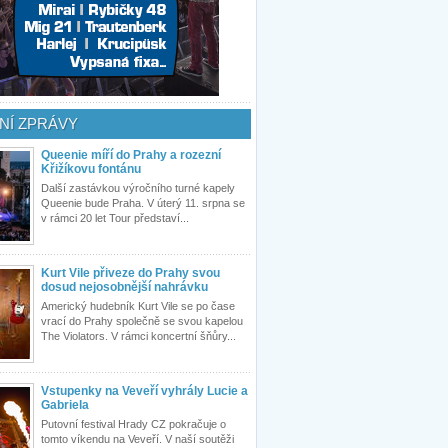
NÍ ZPRÁVY
Queenie míří do Prahy a rozezní
Křižíkovu fontánu
Další zastávkou výročního turné kapely
Queenie bude Praha. V úterý 11. srpna se
v rámci 20 let Tour představí...
Kurt Vile přiveze do Prahy svou
dosud nejosobnější nahrávku
Americký hudebník Kurt Vile se po čase
vrací do Prahy společně se svou kapelou
The Violators. V rámci koncertní šňůry...
Vstupenky na Veveří vyhrály Lucie a
Gabriela
Putovní festival Hrady CZ pokračuje o
tomto víkendu na Veveří. V naší soutěži