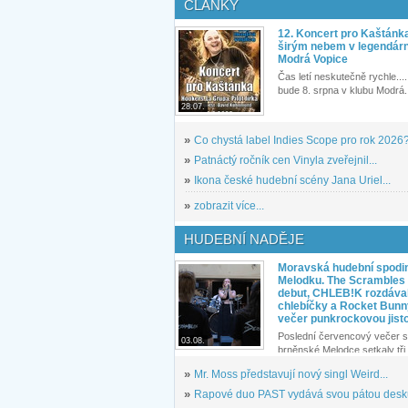
ČLÁNKY
12. Koncert pro Kaštánk
širým nebem v legendár
Modrá Vopice
Čas letí neskutečně rychle.... 
bude 8. srpna v klubu Modrá.
28.07.
»
Co chystá label Indies Scope pro rok 2026
»
Patnáctý ročník cen Vinyla zveřejnil...
»
Ikona české hudební scény Jana Uriel...
»
zobrazit více...
HUDEBNÍ NADĚJE
Moravská hudební spodin
Melodku. The Scrambles l
debut, CHLEB!K rozdáva
chlebíčky a Rocket Bunn
večer punkrockovou jist
Poslední červencový večer s
03.08.
brněnské Melodce setkaly tři 
»
Mr. Moss představují nový singl Weird...
»
Rapové duo PAST vydává svou pátou desku