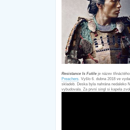
Resistance Is Futile
je název třináctéh
Preachers
. Vyšlo 6. dubna 2018 ve vyda
skladeb. Deska byla nahrána nedaleko Ne
vybudovala. Za první singl si kapela zvol