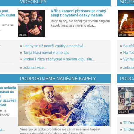
VIDEOKLIPY
SOUT
a pod
Kříž a kamení představuje druhý
ním klubu
singl z chystané desky Insanie
Bude to boj, ale neboj byl prvním singlem
I letos se
kapely Insania z nového alba...
..
04.08.
06.08.
?
»
Lenny se už nedrží zpátky a nechává...
»
Soutěž
»
Tanja hlásí návrat v plné síle
»
Na Toč
»
Michal Hrůza zachycuje v novém klipu sílu...
»
Vyhraj
»
zobrazit více...
»
zobrazi
PODPORUJEME NADĚJNÉ KAPELY
PODCA
a ovládla
ákali na
l
y uzavřeli
otou
e na
19.07.
kapely...
»
Tři De
...
Víme, jak je těžké pro mladé ale zatím neznámé kapely
»
Tři De
prorazit do médií a tím získat nové fanoušky.