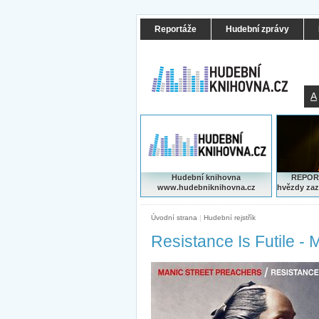
Reportáže
Hudební zprávy
A
Hudební knihovna
REPORT
www.hudebniknihovna.cz
hvězdy zaz
Úvodní strana
|
Hudební rejstřík
Resistance Is Futile -