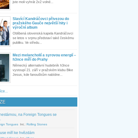
jste moli vyhrát 2x2 volné...
Slavící Kandráčovci přivezou do
pražského Gauče největší hity i
výroční album
Oblíbená slovenská kapela Kandráčovci
se letos v srpnu představí také českému
publiku. Ve středu...
Mezi melancholií a syrovou energií –
h3nce míří do Prahy
Německý alternativní hudebník h3nce
vystoupí 21. září v pražském klubu Bike
Jesus, kde fanouškům nabídne...
íce...
ZE
nestárnou, na Foreign Tongues se
.
eign Tongues
Int.:
Rolling Stones
use míří ke hvězdám