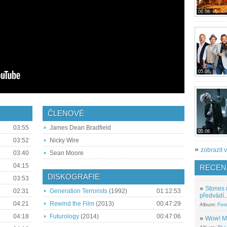
06.08.
05.08.
ČLENOVÉ
03:55
James Dean Bradfield
05.08.
03:52
Nicky Wire
»
zobrazit v
03:40
Sean Moore
04:15
RECEN
DISKOGRAFIE
03:53
»
Stones 
02:31
Generation Terrorists
(1992)
01:12:53
předvádí..
04:21
Rewind the Film
(2013)
00:47:29
Album:
For
04:18
Futurology
(2014)
00:47:06
»
Wow! M