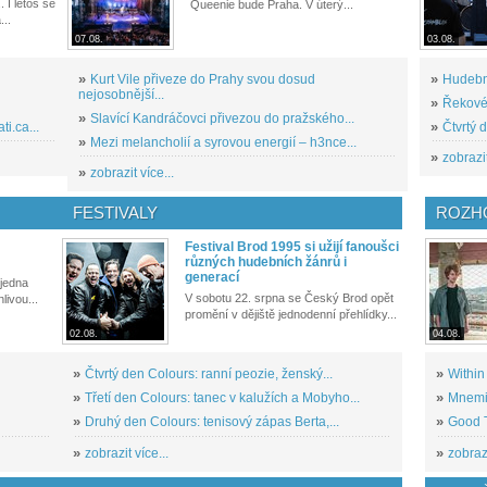
. I letos se
Queenie bude Praha. V úterý...
...
07.08.
03.08.
»
Kurt Vile přiveze do Prahy svou dosud
»
Hudební
nejosobnější...
»
Řekové 
»
Slavící Kandráčovci přivezou do pražského...
i.ca...
»
Čtvrtý 
»
Mezi melancholií a syrovou energií – h3nce...
»
zobrazit
»
zobrazit více...
FESTIVALY
ROZH
Festival Brod 1995 si užijí fanoušci
různých hudebních žánrů i
generací
 jedna
V sobotu 22. srpna se Český Brod opět
livou...
promění v dějiště jednodenní přehlídky...
02.08.
04.08.
»
Čtvrtý den Colours: ranní peozie, ženský...
»
Within
»
Třetí den Colours: tanec v kalužích a Mobyho...
»
Mnemic
»
Druhý den Colours: tenisový zápas Berta,...
»
Good T
»
zobrazit více...
»
zobrazi