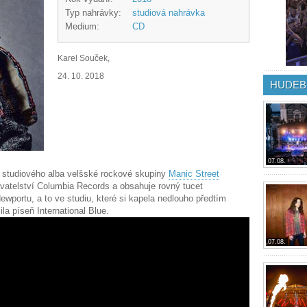
Typ nahrávky:
studiová nahrávka
Medium:
CD
Karel Souček,
24. 10. 2018
HUDEB
07.08.
o studiového alba velšské rockové skupiny
Manic Street
vatelství Columbia Records a obsahuje rovný tucet
wportu, a to ve studiu, které si kapela nedlouho předtím
ila píseň International Blue.
07.08.