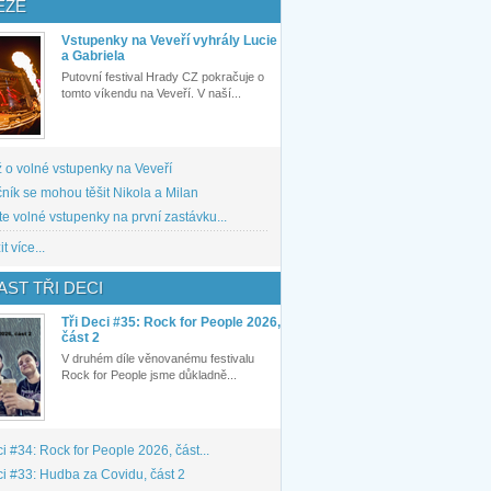
ĚŽE
Vstupenky na Veveří vyhrály Lucie
a Gabriela
Putovní festival Hrady CZ pokračuje o
tomto víkendu na Veveří. V naší...
 o volné vstupenky na Veveří
ník se mohou těšit Nikola a Milan
te volné vstupenky na první zastávku...
t více...
ST TŘI DECI
Tři Deci #35: Rock for People 2026,
část 2
V druhém díle věnovanému festivalu
Rock for People jsme důkladně...
ci #34: Rock for People 2026, část...
ci #33: Hudba za Covidu, část 2