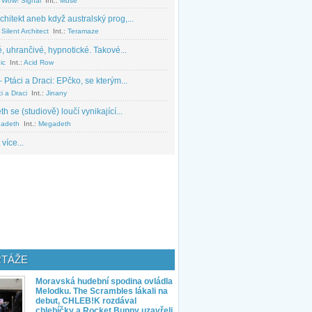
 Wow! Signal
Int.:
Muse
chitekt aneb když australský prog,...
Silent Architect
Int.:
Teramaze
, uhrančivé, hypnotické. Takové...
ic
Int.:
Acid Row
 Ptáci a Draci: EPčko, se kterým...
i a Draci
Int.:
Jinany
 se (studiově) loučí vynikající...
adeth
Int.:
Megadeth
 více...
TÁŽE
Moravská hudební spodina ovládla
Melodku. The Scrambles lákali na
debut, CHLEB!K rozdával
chlebíčky a Rocket Bunny uzavřeli