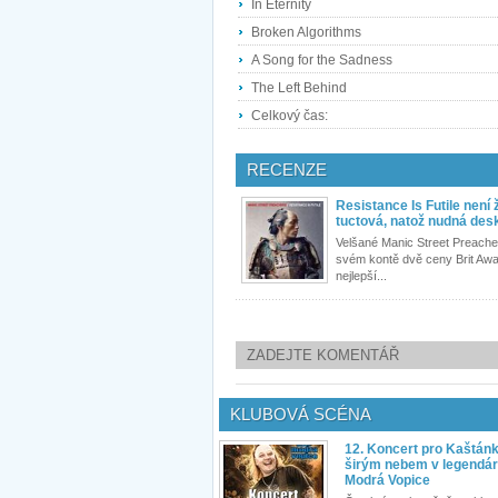
In Eternity
Broken Algorithms
A Song for the Sadness
The Left Behind
Celkový čas:
RECENZE
Resistance Is Futile není
tuctová, natož nudná des
Velšané Manic Street Preache
svém kontě dvě ceny Brit Aw
nejlepší...
ZADEJTE KOMENTÁŘ
KLUBOVÁ SCÉNA
12. Koncert pro Kaštán
širým nebem v legendár
Modrá Vopice