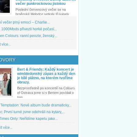
večer punkrockovou jistotou
Poslední červencový večer se na
brněnské Melodce setkaly tři kapely...
 večer plný emocí – Charlie...
1000Mods přivezli horké počasí...
den Colours: ranní peozie, ženský...
 více...
OVORY
Bert & Friends: Každý koncert je
wimbledonský zápas a každý den
je bílé plátno, na kterém tvoříme
obrazy.
Bezprostředně po koncertě na Colours
of Ostrava jsme si s Bertem povídali o
tom,...
 Temptation: Nové album bude dramaticky...
: První turné jsme odehráli na kytary,...
imes Only: Neřídíme kapelu jako...
t více...