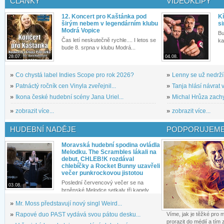
ČLÁNKY
VIDEOKLIPY
12. Koncert pro Kaštánka pod
Kř
širým nebem v legendárním klubu
si
Modrá Vopice
Bu
Čas letí neskutečně rychle.... I letos se
ka
bude 8. srpna v klubu Modrá...
28.07.
04.08.
»
Co chystá label Indies Scope pro rok 2026?
»
Lenny se už nedrží
»
Patnáctý ročník cen Vinyla zveřejnil...
»
Tanja hlásí návrat v
»
Ikona české hudební scény Jana Uriel...
»
Michal Hrůza zachyc
»
zobrazit více...
»
zobrazit více...
HUDEBNÍ NADĚJE
PODPORUJEME
Moravská hudební spodina ovládla
Melodku. The Scrambles lákali na
debut, CHLEB!K rozdával
chlebíčky a Rocket Bunny uzavřeli
večer punkrockovou jistotou
Poslední červencový večer se na
03.08.
brněnské Melodce setkaly tři kapely...
»
Mr. Moss představují nový singl Weird...
»
Rapové duo PAST vydává svou pátou desku...
Víme, jak je těžké pro
prorazit do médií a tím