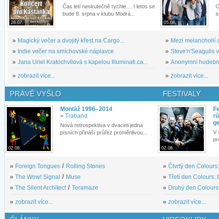
Čas letí neskutečně rychle.... I letos se
O
bude 8. srpna v klubu Modrá...
s
28.07.
05.08.
»
Magický večer a dvojitý křest na Cargo...
»
Mezi melancholií a
»
Indie večer na smíchovské náplavce
»
Steve'n'Seagulls v 
»
Jana Uriel Kratochvílová s kapelou Illuminati.ca...
»
Anonymní hudební 
»
zobrazit více...
»
zobrazit více...
PRÁVĚ VYŠLO
FESTIVALY
Montáž 1996–2014
Fe
»
Traband
rů
g
Nová retrospektiva v dvaceti jedna
V 
písních přináší průřez proměnlivou...
pr
02.08.
02.08.
»
Foreign Tongues
/
Rolling Stones
»
Čtvrtý den Colours:
»
The Wow! Signal
/
Muse
»
Třetí den Colours: 
»
The Silent Architect
/
Teramaze
»
Druhý den Colours: 
»
zobrazit více...
»
zobrazit více...