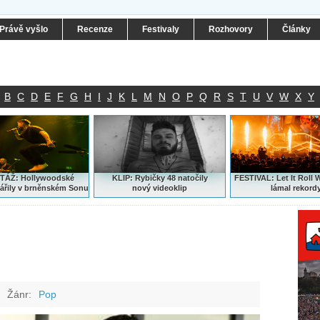
Právě vyšlo
Recenze
Festivaly
Rozhovory
Články
B
C
D
E
F
G
H
I
J
K
L
M
N
O
P
Q
R
S
T
U
V
W
X
Y
ÁŽ: Hollywoodské
KLIP: Rybičky 48 natočily
FESTIVAL:
Let It Roll 
ářily v brněnském Sonu
nový
videoklip
lámal rekord
Žánr:
Pop