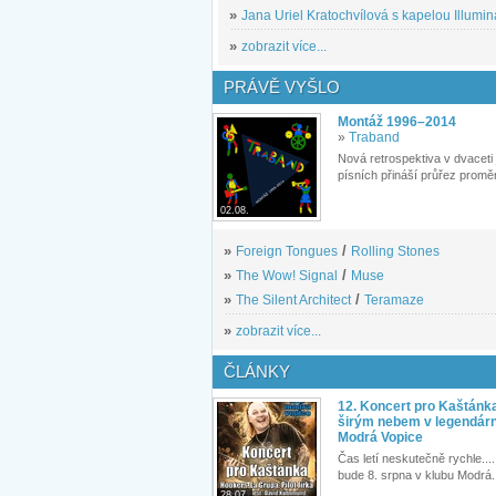
»
Jana Uriel Kratochvílová s kapelou Illuminat
»
zobrazit více...
PRÁVĚ VYŠLO
Montáž 1996–2014
»
Traband
Nová retrospektiva v dvaceti
písních přináší průřez proměn
02.08.
»
Foreign Tongues
/
Rolling Stones
»
The Wow! Signal
/
Muse
»
The Silent Architect
/
Teramaze
»
zobrazit více...
ČLÁNKY
12. Koncert pro Kaštánk
širým nebem v legendár
Modrá Vopice
Čas letí neskutečně rychle.... 
bude 8. srpna v klubu Modrá.
28.07.