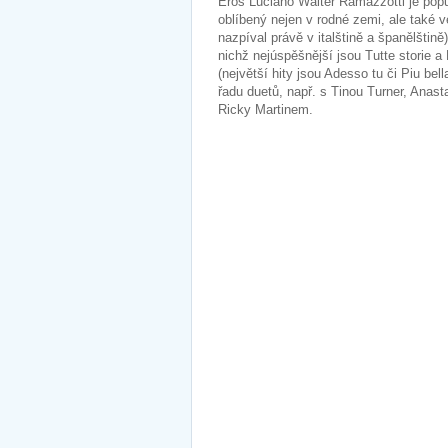
Eros Luciano Walter Ramazzotti je popu
oblíbený nejen v rodné zemi, ale také 
nazpíval právě v italštině a španělštin
nichž nejúspěšnější jsou Tutte storie a
(největší hity jsou Adesso tu či Piu be
řadu duetů, např. s Tinou Turner, Anas
Ricky Martinem.