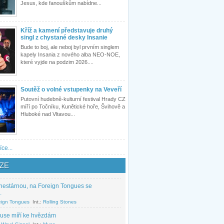
Jesus, kde fanouškům nabídne...
Kříž a kamení představuje druhý
singl z chystané desky Insanie
Bude to boj, ale neboj byl prvním singlem
kapely Insania z nového alba NEO-NOE,
které vyjde na podzim 2026....
Soutěž o volné vstupenky na Veveří
Putovní hudebně-kulturní festival Hrady CZ
míří po Točníku, Kunětické hoře, Švihově a
Hluboké nad Vltavou...
íce...
ZE
nestárnou, na Foreign Tongues se
.
eign Tongues
Int.:
Rolling Stones
use míří ke hvězdám