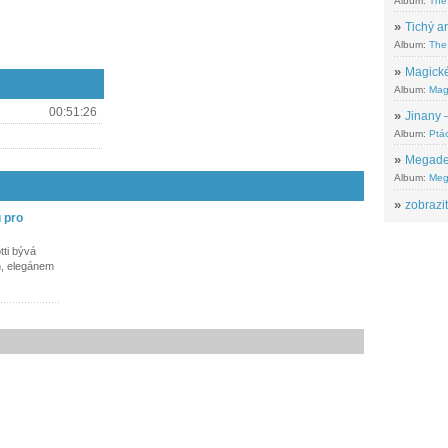
Album:
The
»
Tichý ar
Album:
The 
»
Magické
Album:
Mag
00:51:26
»
Jinany –
Album:
Ptác
»
Megadeth
Album:
Meg
»
zobrazit
u pro
ti bývá
, elegánem