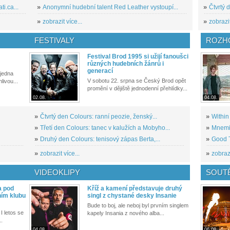
i.ca...
»
Anonymní hudební talent Red Leather vystoupí...
»
Čtvrtý 
»
zobrazit více...
»
zobrazit
FESTIVALY
ROZH
Festival Brod 1995 si užijí fanoušci
různých hudebních žánrů i
generací
 jedna
V sobotu 22. srpna se Český Brod opět
livou...
promění v dějiště jednodenní přehlídky...
02.08.
04.08.
»
Čtvrtý den Colours: ranní peozie, ženský...
»
Within
»
Třetí den Colours: tanec v kalužích a Mobyho...
»
Mnemic
»
Druhý den Colours: tenisový zápas Berta,...
»
Good T
»
zobrazit více...
»
zobrazi
VIDEOKLIPY
SOUT
a pod
Kříž a kamení představuje druhý
ním klubu
singl z chystané desky Insanie
Bude to boj, ale neboj byl prvním singlem
I letos se
kapely Insania z nového alba...
..
04.08.
06.08.