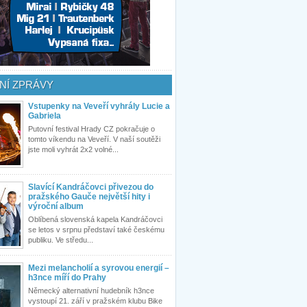
NÍ ZPRÁVY
Vstupenky na Veveří vyhrály Lucie a
Gabriela
Putovní festival Hrady CZ pokračuje o
tomto víkendu na Veveří. V naší soutěži
jste moli vyhrát 2x2 volné...
Slavící Kandráčovci přivezou do
pražského Gauče největší hity i
výroční album
Oblíbená slovenská kapela Kandráčovci
se letos v srpnu představí také českému
publiku. Ve středu...
Mezi melancholií a syrovou energií –
h3nce míří do Prahy
Německý alternativní hudebník h3nce
vystoupí 21. září v pražském klubu Bike