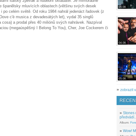
lární italský zpěvák a hudební skladatel. Je mimořádně
ve španělsky mluvících oblastech (většinu svých desek
05.08.
ě) i po celém světě. Od roku 1984 nahrál jedenáct řadovek (z
 Dove c'è musica z devadesátých let), vydal 35 singlů
lla cosa) a prodal přes 40 miliónů svých nahrávek. Nazpíval
taciou (megaúspěšný I Belong To You), Cher, Joe Cockerem či
04.08.
05.08.
»
zobrazit v
RECEN
»
Stones 
předvádí..
Album:
For
»
Wow! M