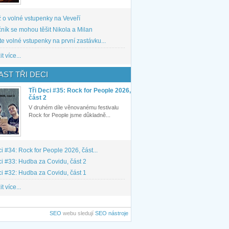
 o volné vstupenky na Veveří
ník se mohou těšit Nikola a Milan
te volné vstupenky na první zastávku...
t více...
ST TŘI DECI
Tři Deci #35: Rock for People 2026,
část 2
V druhém díle věnovanému festivalu
Rock for People jsme důkladně...
ci #34: Rock for People 2026, část...
ci #33: Hudba za Covidu, část 2
ci #32: Hudba za Covidu, část 1
t více...
SEO
webu sledují
SEO nástroje