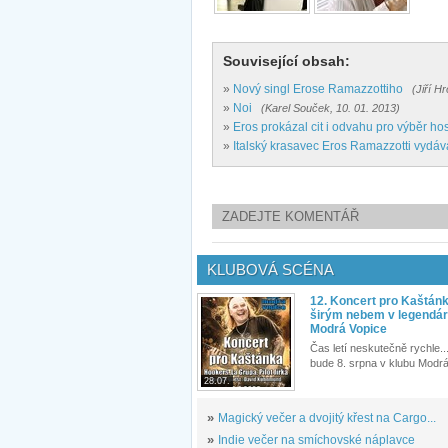
Související obsah:
»
Nový singl Erose Ramazzottiho
(Jiří H
»
Noi
(Karel Souček, 10. 01. 2013)
»
Eros prokázal cit i odvahu pro výběr ho
»
Italský krasavec Eros Ramazzotti vydáv
ZADEJTE KOMENTÁŘ
KLUBOVÁ SCÉNA
12. Koncert pro Kaštán
širým nebem v legendár
Modrá Vopice
Čas letí neskutečně rychle...
bude 8. srpna v klubu Modrá
28.07.
»
Magický večer a dvojitý křest na Cargo...
»
Indie večer na smíchovské náplavce