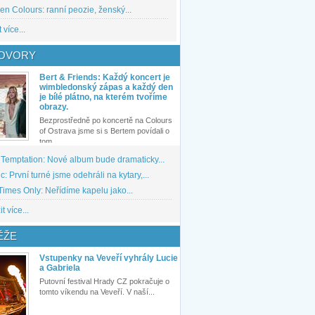
den Colours: ranní peozie, ženský...
 více...
OVORY
Bert & Friends: Každý koncert je
wimbledonský zápas a každý den
je bílé plátno, na kterém tvoříme
obrazy.
Bezprostředně po koncertě na Colours
of Ostrava jsme si s Bertem povídali o
tom,...
 Temptation: Nové album bude dramaticky...
: První turné jsme odehráli na kytary,...
imes Only: Neřídíme kapelu jako...
t více...
ĚŽE
Vstupenky na Veveří vyhrály Lucie
a Gabriela
Putovní festival Hrady CZ pokračuje o
tomto víkendu na Veveří. V naší...