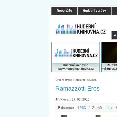
Reportáže
Hudební zprávy
A
Hudební knihovna
REPORT
www.hudebniknihovna.cz
hvězdy zaz
Úvodní strana
|
Interpret / skupina
Ramazzotti Eros
Jiří Klecan, 27. 03. 2010
Existence:
1963
/
Země:
Itálie
/