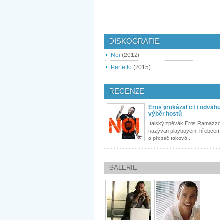
DISKOGRAFIE
Noi
(2012)
Perfetto
(2015)
RECENZE
Eros prokázal cit i odvah
výběr hostů
Italský zpěvák Eros Ramazzot
nazýván playboyem, hřebcem
a přesně taková...
GALERIE