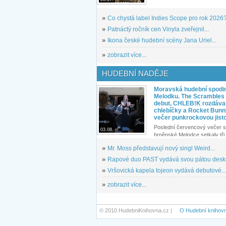
»
Co chystá label Indies Scope pro rok 2026
»
Patnáctý ročník cen Vinyla zveřejnil...
»
Ikona české hudební scény Jana Uriel...
»
zobrazit více...
HUDEBNÍ NADĚJE
Moravská hudební spodin
Melodku. The Scrambles l
debut, CHLEB!K rozdáva
chlebíčky a Rocket Bunn
večer punkrockovou jist
Poslední červencový večer s
03.08.
brněnské Melodce setkaly tři 
»
Mr. Moss představují nový singl Weird...
»
Rapové duo PAST vydává svou pátou desku
»
Vršovická kapela tojeon vydává debutové...
»
zobrazit více...
© 2010 HudebniKnihovna.cz |
O Hudební knihov