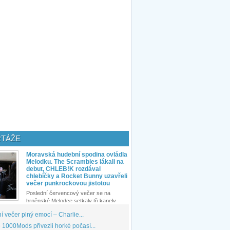
TÁŽE
Moravská hudební spodina ovládla
Melodku. The Scrambles lákali na
debut, CHLEB!K rozdával
chlebíčky a Rocket Bunny uzavřeli
večer punkrockovou jistotou
Poslední červencový večer se na
brněnské Melodce setkaly tři kapely...
 večer plný emocí – Charlie...
1000Mods přivezli horké počasí...