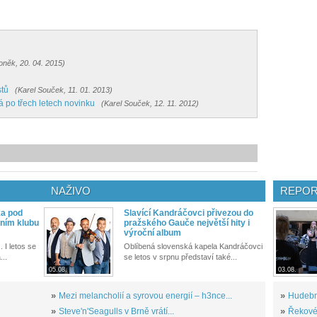
roněk, 20. 04. 2015)
stů
(Karel Souček, 11. 01. 2013)
á po třech letech novinku
(Karel Souček, 12. 11. 2012)
NAŽIVO
REPOR
ka pod
Slavící Kandráčovci přivezou do
ním klubu
pražského Gauče největší hity i
výroční album
. I letos se
Oblíbená slovenská kapela Kandráčovci
...
se letos v srpnu představí také...
05.08.
03.08.
»
Mezi melancholií a syrovou energií – h3nce...
»
Hudební
»
Steve'n'Seagulls v Brně vrátí...
»
Řekové 