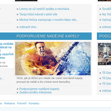
?
»
Lenny se už nedrží zpátky a nechává...
»
Soutěž
»
Tanja hlásí návrat v plné síle
»
Na Toč
»
Michal Hrůza zachycuje v novém klipu sílu...
»
Vyhraj
»
zobrazit více...
»
zobrazi
PODPORUJEME NADĚJNÉ KAPELY
PODCA
a ovládla
ákali na
l
y uzavřeli
otou
e na
19.07.
kapely...
»
Tři De
...
Víme, jak je těžké pro mladé ale zatím neznámé kapely
»
Tři De
prorazit do médií a tím získat nové fanoušky.
»
Tři De
»
Podporujeme nadějné kapely
»
zobrazi
»
Zadání profilu interpreta
na
Reklama
Partneři
Kontakty