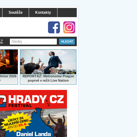
Soutěže
Kontakty
Z
:
Winter 2026
REPORTÁŽ
Metronome Prague
y
poprvé v režii Live Nation