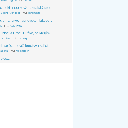
 Wow! Signal
Int.:
Muse
chitekt aneb když australský prog,...
Silent Architect
Int.:
Teramaze
, uhrančivé, hypnotické. Takové...
ic
Int.:
Acid Row
 Ptáci a Draci: EPčko, se kterým...
i a Draci
Int.:
Jinany
 se (studiově) loučí vynikající...
adeth
Int.:
Megadeth
 více...