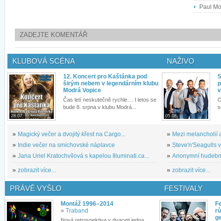
Paul Mor
ZADEJTE KOMENTÁŘ
KLUBOVÁ SCÉNA
NAŽIVO
12. Koncert pro Kaštánka pod
S
širým nebem v legendárním klubu
p
Modrá Vopice
v
Čas letí neskutečně rychle.... I letos se
O
bude 8. srpna v klubu Modrá...
s
28.07.
05.08.
»
Magický večer a dvojitý křest na Cargo...
»
Mezi melancholií a
»
Indie večer na smíchovské náplavce
»
Steve'n'Seagulls v 
»
Jana Uriel Kratochvílová s kapelou Illuminati.ca...
»
Anonymní hudební 
»
zobrazit více...
»
zobrazit více...
PRÁVĚ VYŠLO
FESTIVALY
Montáž 1996–2014
Fe
»
Traband
rů
g
Nová retrospektiva v dvaceti jedna