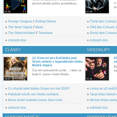
V 
písních přináší průřez proměnlivou...
pr
02.08.
02.08.
»
Foreign Tongues
/
Rolling Stones
»
Čtvrtý den Colours:
»
The Wow! Signal
/
Muse
»
Třetí den Colours: 
»
The Silent Architect
/
Teramaze
»
Druhý den Colours: 
»
zobrazit více...
»
zobrazit více...
ČLÁNKY
VIDEOKLIPY
12. Koncert pro Kaštánka pod
Kř
širým nebem v legendárním klubu
si
Modrá Vopice
Bu
Čas letí neskutečně rychle.... I letos se
ka
bude 8. srpna v klubu Modrá...
28.07.
04.08.
»
Co chystá label Indies Scope pro rok 2026?
»
Lenny se už nedrží
»
Patnáctý ročník cen Vinyla zveřejnil...
»
Tanja hlásí návrat v
»
Ikona české hudební scény Jana Uriel...
»
Michal Hrůza zachyc
»
zobrazit více...
»
zobrazit více...