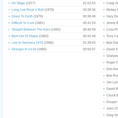
On Stage
(1977)
01:02:53
Craig G
Long Live Rock`n`Roll
(1978)
00:39:36
Mickey 
Down To Earth
(1979)
00:36:46
Gary Dri
Difficult To Cure
(1981)
00:41:54
Jimmy B
Straight Between The Eyes
(1982)
00:40:59
Cozy Pow
Bent Out Of Shape
(1983)
00:42:49
Tony Ca
Live In Germany 1976
(1990)
01:39:43
Bob Dai
Stranger In Us All
(1995)
00:50:57
David S
Graham 
Roger G
Don Air
Bob Rond
Joe Lyn
David R
Chuck Bü
Dougie 
John O’R
Greg Sm