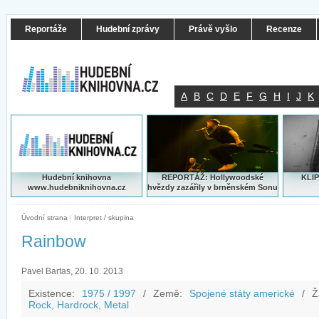
Reportáže
Hudební zprávy
Právě vyšlo
Recenze
A
B
C
D
E
F
G
H
I
J
K
Hudební knihovna
REPORTÁŽ: Hollywoodské
KLIP
www.hudebniknihovna.cz
hvězdy zazářily v brněnském Sonu
Úvodní strana
|
Interpret / skupina
Rainbow
Pavel Bartas, 20. 10. 2013
Existence:
1975 / 1997
/
Země:
Spojené státy americké
/
Ž
Rock, Hardrock, Metal