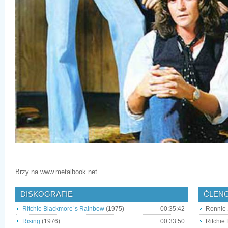
Brzy na www.metalbook.net
DISKOGRAFIE
ČLEN
Ritchie Blackmore`s Rainbow
(1975)
00:35:42
Ronnie 
Rising
(1976)
00:33:50
Ritchie 