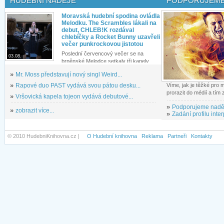
HUDEBNÍ NADĚJE
PODPORUJEME
Moravská hudební spodina ovládla
Melodku. The Scrambles lákali na
debut, CHLEB!K rozdával
chlebíčky a Rocket Bunny uzavřeli
večer punkrockovou jistotou
Poslední červencový večer se na
03.08.
brněnské Melodce setkaly tři kapely...
»
Mr. Moss představují nový singl Weird...
»
Rapové duo PAST vydává svou pátou desku...
Víme, jak je těžké pro
prorazit do médií a tím
»
Vršovická kapela tojeon vydává debutové...
»
Podporujeme nadě
»
zobrazit více...
»
Zadání profilu inter
© 2010 HudebniKnihovna.cz |
O Hudební knihovna
Reklama
Partneři
Kontakty