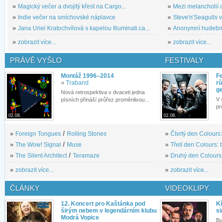
»
Magický večer a dvojitý křest na Cargo...
»
Mezi melancholií a
»
Indie večer na smíchovské náplavce
»
Steve'n'Seagulls v 
»
Jana Uriel Kratochvílová s kapelou Illuminati.ca...
»
Anonymní hudební 
»
zobrazit více...
»
zobrazit více...
PRÁVĚ VYŠLO
FESTIVALY
Montáž 1996–2014
Fe
»
Traband
rů
g
Nová retrospektiva v dvaceti jedna
V 
písních přináší průřez proměnlivou...
pr
02.08.
02.08.
»
Foreign Tongues
/
Rolling Stones
»
Čtvrtý den Colours:
»
The Wow! Signal
/
Muse
»
Třetí den Colours: 
»
The Silent Architect
/
Teramaze
»
Druhý den Colours: 
»
zobrazit více...
»
zobrazit více...
ČLÁNKY
VIDEOKLIPY
12. Koncert pro Kaštánka pod
Kř
širým nebem v legendárním klubu
si
Modrá Vopice
Bu