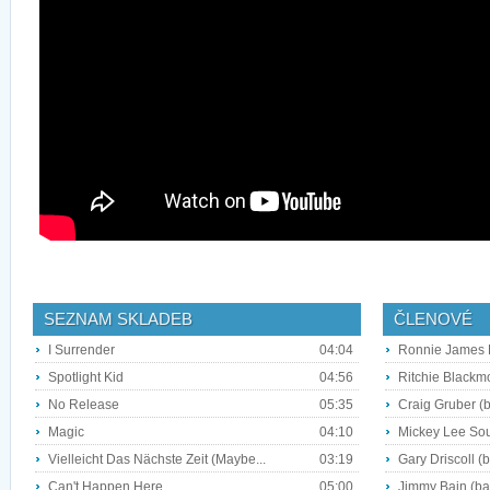
SEZNAM SKLADEB
ČLENOVÉ
I Surrender
04:04
Ronnie James D
Spotlight Kid
04:56
Ritchie Blackmo
No Release
05:35
Craig Gruber (
Magic
04:10
Mickey Lee Sou
Vielleicht Das Nächste Zeit (Maybe...
03:19
Gary Driscoll (b
Can't Happen Here
05:00
Jimmy Bain (ba