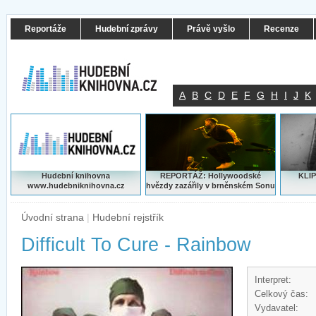
Reportáže
Hudební zprávy
Právě vyšlo
Recenze
A
B
C
D
E
F
G
H
I
J
K
Hudební knihovna
REPORTÁŽ: Hollywoodské
KLIP
www.hudebniknihovna.cz
hvězdy zazářily v brněnském Sonu
Úvodní strana
|
Hudební rejstřík
Difficult To Cure - Rainbow
Interpret:
Celkový čas:
Vydavatel: