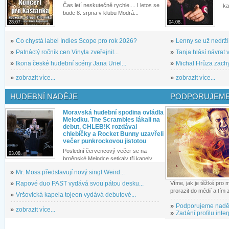
Čas letí neskutečně rychle.... I letos se
ka
bude 8. srpna v klubu Modrá...
28.07.
04.08.
»
Co chystá label Indies Scope pro rok 2026?
»
Lenny se už nedrží
»
Patnáctý ročník cen Vinyla zveřejnil...
»
Tanja hlásí návrat v
»
Ikona české hudební scény Jana Uriel...
»
Michal Hrůza zachyc
»
zobrazit více...
»
zobrazit více...
HUDEBNÍ NADĚJE
PODPORUJEME
Moravská hudební spodina ovládla
Melodku. The Scrambles lákali na
debut, CHLEB!K rozdával
chlebíčky a Rocket Bunny uzavřeli
večer punkrockovou jistotou
Poslední červencový večer se na
03.08.
brněnské Melodce setkaly tři kapely...
»
Mr. Moss představují nový singl Weird...
»
Rapové duo PAST vydává svou pátou desku...
Víme, jak je těžké pro
prorazit do médií a tím
»
Vršovická kapela tojeon vydává debutové...
»
Podporujeme nadě
»
zobrazit více...
»
Zadání profilu inter