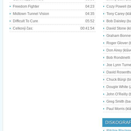
Freedom Fighter
04:23
Cozy Powell (bi
Midtown Tunnel Vision
04:35
Tony Carey (kl
Difficult To Cure
05:52
Bob Daisley (b
Celkový čas:
00:41:54
David Stone (k
Graham Bonnet
Roger Glover (
Don Airey (kláv
Bob Rondinelli 
Joe Lynn Turne
David Rosentha
Chuck Bürgi (bi
Dougie White (
John O’Reilly (b
Greg Smith (ba
Paul Morris (kl
DISKOGRAF
Ritchie Blackm