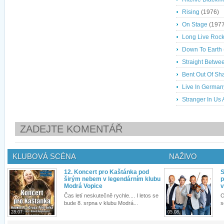
Rising
(1976)
On Stage
(1977
Long Live Rock
Down To Earth
Straight Betwe
Bent Out Of Sh
Live In German
Stranger In Us A
ZADEJTE KOMENTÁŘ
KLUBOVÁ SCÉNA
NAŽIVO
12. Koncert pro Kaštánka pod
S
širým nebem v legendárním klubu
p
Modrá Vopice
v
Čas letí neskutečně rychle.... I letos se
O
bude 8. srpna v klubu Modrá...
s
28.07.
05.08.