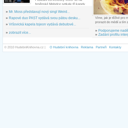
03.08.
brněnské Melodce setkaly tři kapely...
»
Mr. Moss představují nový singl Weird...
»
Rapové duo PAST vydává svou pátou desku...
Víme, jak je těžké pro
prorazit do médií a tím
»
Vršovická kapela tojeon vydává debutové...
»
Podporujeme nadě
»
zobrazit více...
»
Zadání profilu inter
© 2010 HudebniKnihovna.cz |
O Hudební knihovna
Reklama
Partneři
Kontakty