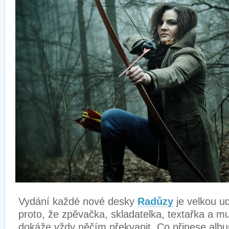
Vydání každé nové desky
Radůzy
je velkou ud
proto, že zpěvačka, skladatelka, textařka a mu
dokáže vždy něčím překvapit. Co přinese al