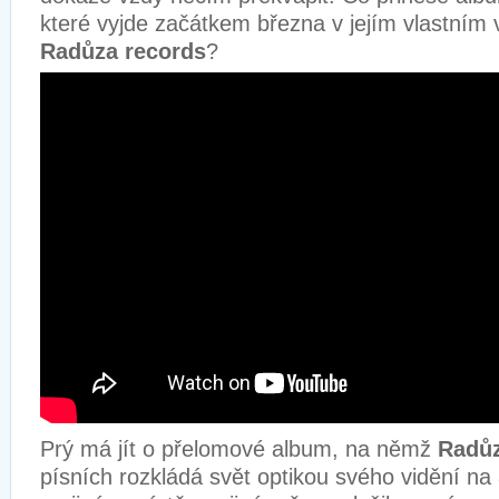
které vyjde začátkem března v jejím vlastním 
Radůza records
?
Prý má jít o přelomové album, na němž
Radů
písních rozkládá svět optikou svého vidění na