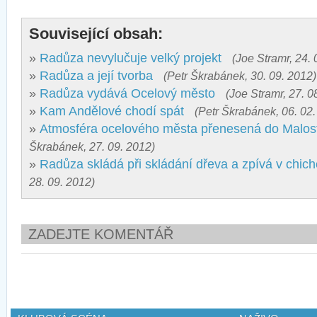
Související obsah:
»
Radůza nevylučuje velký projekt
(Joe Stramr, 24. 
»
Radůza a její tvorba
(Petr Škrabánek, 30. 09. 2012)
»
Radůza vydává Ocelový město
(Joe Stramr, 27. 0
»
Kam Andělové chodí spát
(Petr Škrabánek, 06. 02.
»
Atmosféra ocelového města přenesená do Malos
Škrabánek, 27. 09. 2012)
»
Radůza skládá při skládání dřeva a zpívá v chic
28. 09. 2012)
ZADEJTE KOMENTÁŘ