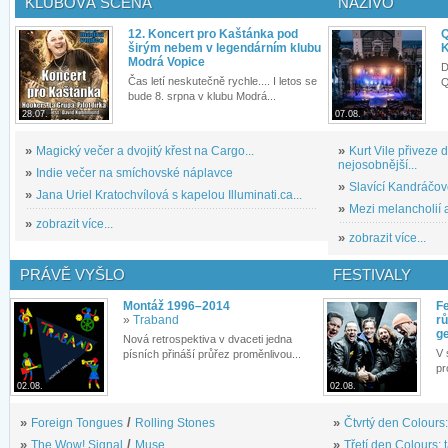
KLUBOVÁ SCÉNA
NAŽIVO
12. Koncert pro Kaštánka pod
Q
širým nebem v legendárním klubu
K
Modrá Vopice
D
Čas letí neskutečně rychle.... I letos se
Q
bude 8. srpna v klubu Modrá...
28.07.
07.08.
»
Magický večer a dvojitý křest na Cargo...
»
Kurt Vile přiveze
nejosobnější...
»
Indie večer na smíchovské náplavce
»
Slavící Kandráčov
»
Jana Uriel Kratochvílová s kapelou Illuminati.ca...
»
Mezi melancholií a
»
zobrazit více...
»
zobrazit více...
PRÁVĚ VYŠLO
FESTIVALY
Montáž 1996–2014
Fe
»
Traband
rů
g
Nová retrospektiva v dvaceti jedna
V 
písních přináší průřez proměnlivou...
pr
02.08.
02.08.
»
Foreign Tongues
/
Rolling Stones
»
Čtvrtý den Colours:
»
The Wow! Signal
/
Muse
»
Třetí den Colours: 