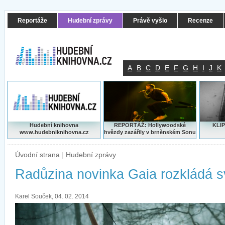
Reportáže
Hudební zprávy
Právě vyšlo
Recenze
A
B
C
D
E
F
G
H
I
J
K
Hudební knihovna
REPORTÁŽ: Hollywoodské
KLIP
www.hudebniknihovna.cz
hvězdy zazářily v brněnském Sonu
Úvodní strana
|
Hudební zprávy
Radůzina novinka Gaia rozkládá s
Karel Souček, 04. 02. 2014