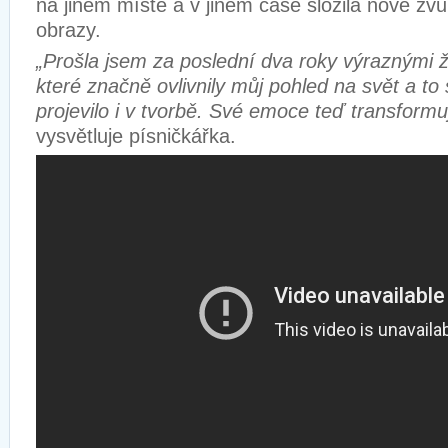
na jiném místě a v jiném čase složila nové zvu
obrazy.
„Prošla jsem za poslední dva roky výraznými 
které značně ovlivnily můj pohled na svět a t
projevilo i v tvorbě. Své emoce teď transformuj
vysvětluje písničkářka.