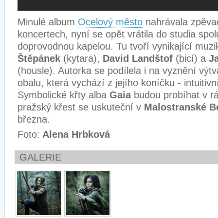
Minulé album
Ocelový město
nahrávala zpěva
koncertech, nyní se opět vrátila do studia spo
doprovodnou kapelou. Tu tvoří vynikající muzi
Štěpánek
(kytara),
David Landštof
(bicí) a
J
(housle). Autorka se podílela i na vyznění vý
obalu, která vychází z jejího koníčku - intuitivn
Symbolické křty alba
Gaia
budou probíhat v rá
pražský křest se uskuteční v
Malostranské B
března.
Foto:
Alena Hrbková
GALERIE