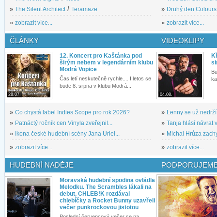
»
The Silent Architect
/
Teramaze
»
Druhý den Colours: 
»
zobrazit více...
»
zobrazit více...
ČLÁNKY
VIDEOKLIPY
12. Koncert pro Kaštánka pod
Kř
širým nebem v legendárním klubu
si
Modrá Vopice
Bu
Čas letí neskutečně rychle.... I letos se
ka
bude 8. srpna v klubu Modrá...
28.07.
04.08.
»
Co chystá label Indies Scope pro rok 2026?
»
Lenny se už nedrží
»
Patnáctý ročník cen Vinyla zveřejnil...
»
Tanja hlásí návrat v
»
Ikona české hudební scény Jana Uriel...
»
Michal Hrůza zachyc
»
zobrazit více...
»
zobrazit více...
HUDEBNÍ NADĚJE
PODPORUJEME
Moravská hudební spodina ovládla
Melodku. The Scrambles lákali na
debut, CHLEB!K rozdával
chlebíčky a Rocket Bunny uzavřeli
večer punkrockovou jistotou
Poslední červencový večer se na