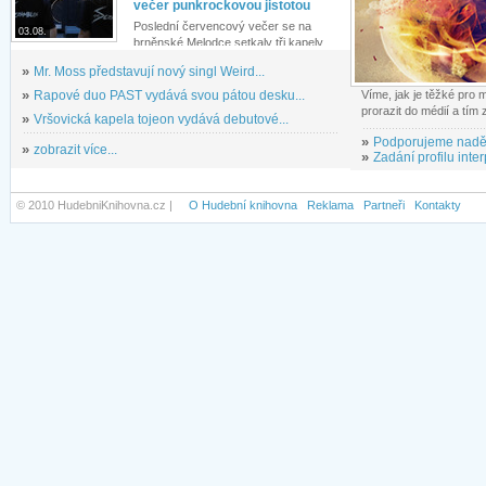
večer punkrockovou jistotou
Poslední červencový večer se na
03.08.
brněnské Melodce setkaly tři kapely...
»
Mr. Moss představují nový singl Weird...
»
Rapové duo PAST vydává svou pátou desku...
Víme, jak je těžké pro
prorazit do médií a tím
»
Vršovická kapela tojeon vydává debutové...
»
Podporujeme nadě
»
zobrazit více...
»
Zadání profilu inter
© 2010 HudebniKnihovna.cz |
O Hudební knihovna
Reklama
Partneři
Kontakty