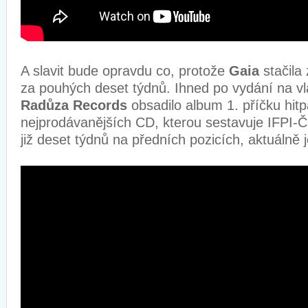
A slavit bude opravdu co, protože
Gaia
stačila
za pouhých deset týdnů. Ihned po vydání na vl
Radůza Records
obsadilo album 1. příčku hit
nejprodávanějších CD, kterou sestavuje IFPI-Č
již deset týdnů na předních pozicích, aktuálně 