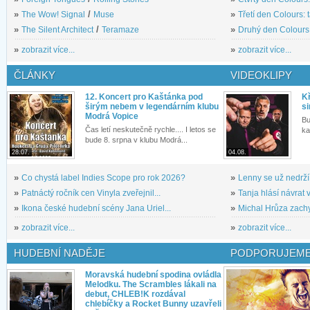
»
The Wow! Signal
/
Muse
»
Třetí den Colours: 
»
The Silent Architect
/
Teramaze
»
Druhý den Colours: 
»
zobrazit více...
»
zobrazit více...
ČLÁNKY
VIDEOKLIPY
12. Koncert pro Kaštánka pod
Kř
širým nebem v legendárním klubu
si
Modrá Vopice
Bu
Čas letí neskutečně rychle.... I letos se
ka
bude 8. srpna v klubu Modrá...
28.07.
04.08.
»
Co chystá label Indies Scope pro rok 2026?
»
Lenny se už nedrží
»
Patnáctý ročník cen Vinyla zveřejnil...
»
Tanja hlásí návrat v
»
Ikona české hudební scény Jana Uriel...
»
Michal Hrůza zachyc
»
zobrazit více...
»
zobrazit více...
HUDEBNÍ NADĚJE
PODPORUJEME
Moravská hudební spodina ovládla
Melodku. The Scrambles lákali na
debut, CHLEB!K rozdával
chlebíčky a Rocket Bunny uzavřeli