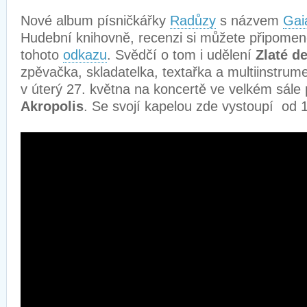
Nové album písničkářky
Radůzy
s názvem
Gai
Hudební knihovně, recenzi si můžete připomen
tohoto
odkazu
. Svědčí o tom i udělení
Zlaté d
zpěvačka, skladatelka, textařka a multiinstrum
v úterý 27. května na koncertě ve velkém sál
Akropolis
. Se svojí kapelou zde vystoupí od 