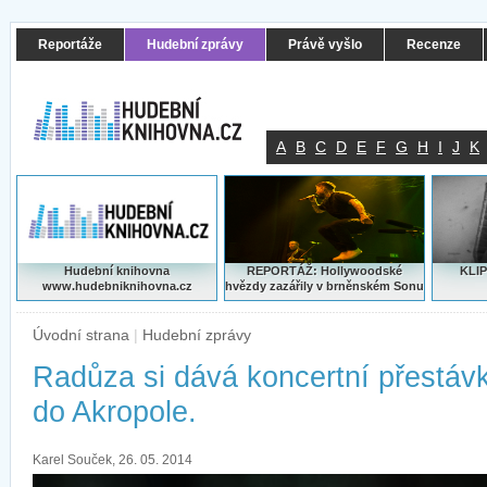
Reportáže
Hudební zprávy
Právě vyšlo
Recenze
A
B
C
D
E
F
G
H
I
J
K
Hudební knihovna
REPORTÁŽ: Hollywoodské
KLIP
www.hudebniknihovna.cz
hvězdy zazářily v brněnském Sonu
Úvodní strana
|
Hudební zprávy
Radůza si dává koncertní přestávk
do Akropole.
Karel Souček, 26. 05. 2014