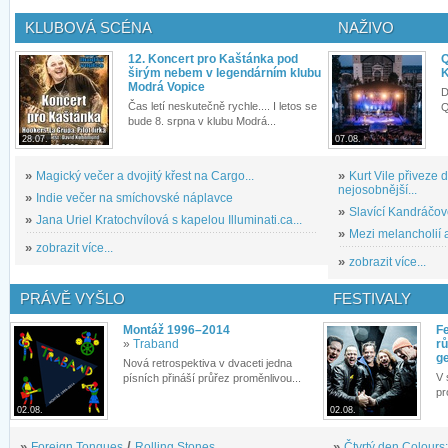
KLUBOVÁ SCÉNA
NAŽIVO
12. Koncert pro Kaštánka pod
Q
širým nebem v legendárním klubu
K
Modrá Vopice
D
Čas letí neskutečně rychle.... I letos se
Q
bude 8. srpna v klubu Modrá...
28.07.
07.08.
»
Magický večer a dvojitý křest na Cargo...
»
Kurt Vile přiveze
nejosobnější...
»
Indie večer na smíchovské náplavce
»
Slavící Kandráčov
»
Jana Uriel Kratochvílová s kapelou Illuminati.ca...
»
Mezi melancholií a
»
zobrazit více...
»
zobrazit více...
PRÁVĚ VYŠLO
FESTIVALY
Montáž 1996–2014
Fe
»
Traband
rů
g
Nová retrospektiva v dvaceti jedna
V 
písních přináší průřez proměnlivou...
pr
02.08.
02.08.
»
Foreign Tongues
/
Rolling Stones
»
Čtvrtý den Colours: