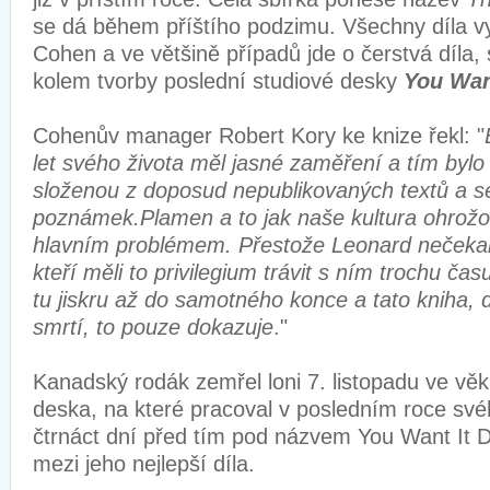
se dá během příštího podzimu. Všechny díla vy
Cohen a ve většině případů jde o čerstvá díla
kolem tvorby poslední studiové desky
You Wan
Cohenův manager Robert Kory ke knize řekl: "
let svého života měl jasné zaměření a tím bylo
složenou z doposud nepublikovaných textů a se
poznámek.Plamen a to jak naše kultura ohrožov
hlavním problémem. Přestože Leonard nečekaně
kteří měli to privilegium trávit s ním trochu čas
tu jiskru až do samotného konce a tato kniha,
smrtí, to pouze dokazuje
."
Kanadský rodák zemřel loni 7. listopadu ve věk
deska, na které pracoval v posledním roce svéh
čtrnáct dní před tím pod názvem You Want It D
mezi jeho nejlepší díla.