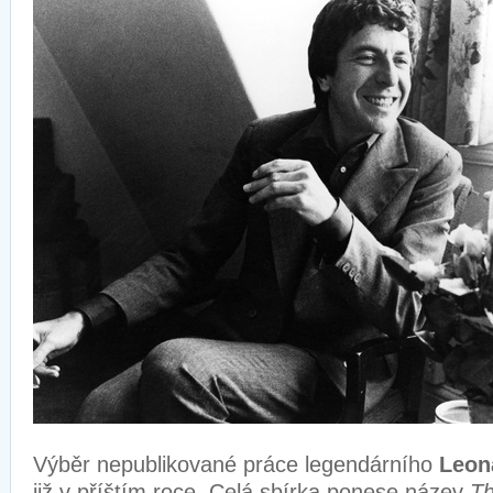
Výběr nepublikované práce legendárního
Leon
již v příštím roce. Celá sbírka ponese název
T