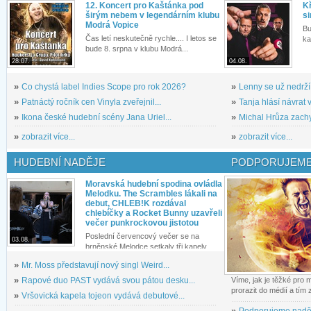
12. Koncert pro Kaštánka pod
Kř
širým nebem v legendárním klubu
si
Modrá Vopice
Bu
Čas letí neskutečně rychle.... I letos se
ka
bude 8. srpna v klubu Modrá...
28.07.
04.08.
»
Co chystá label Indies Scope pro rok 2026?
»
Lenny se už nedrží
»
Patnáctý ročník cen Vinyla zveřejnil...
»
Tanja hlásí návrat v
»
Ikona české hudební scény Jana Uriel...
»
Michal Hrůza zachyc
»
zobrazit více...
»
zobrazit více...
HUDEBNÍ NADĚJE
PODPORUJEME
Moravská hudební spodina ovládla
Melodku. The Scrambles lákali na
debut, CHLEB!K rozdával
chlebíčky a Rocket Bunny uzavřeli
večer punkrockovou jistotou
Poslední červencový večer se na
03.08.
brněnské Melodce setkaly tři kapely...
»
Mr. Moss představují nový singl Weird...
»
Rapové duo PAST vydává svou pátou desku...
Víme, jak je těžké pro
prorazit do médií a tím
»
Vršovická kapela tojeon vydává debutové...
»
Podporujeme nadě