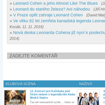
»
Leonard Cohen a jeho Almost Like The Blues
(J
»
Leonard do starého železa? Ani náhodou
(Jiří H
»
V Praze opět zahraje Leonard Cohen
(David Malý
»
Ve věku 82 let zemřela kanadská legenda Leon
Kocáb, 11. 11. 2016)
»
Nová deska Leonarda Cohena již nyní k poslech
2014)
ZADEJTE KOMENTÁŘ
KLUBOVÁ SCÉNA
NAŽIVO
12. Koncert pro Kaštánka pod
S
širým nebem v legendárním klubu
p
Modrá Vopice
v
Čas letí neskutečně rychle.... I letos se
O