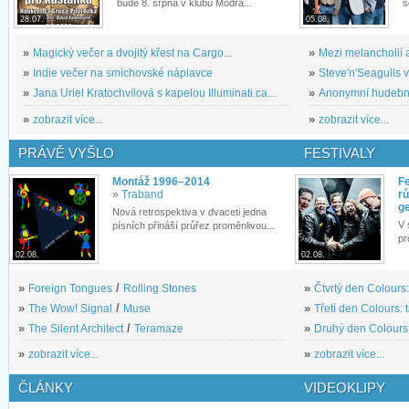
bude 8. srpna v klubu Modrá...
s
28.07.
05.08.
»
Magický večer a dvojitý křest na Cargo...
»
Mezi melancholií a
»
Indie večer na smíchovské náplavce
»
Steve'n'Seagulls v 
»
Jana Uriel Kratochvílová s kapelou Illuminati.ca...
»
Anonymní hudební 
»
zobrazit více...
»
zobrazit více...
PRÁVĚ VYŠLO
FESTIVALY
Montáž 1996–2014
Fe
»
Traband
rů
g
Nová retrospektiva v dvaceti jedna
V 
písních přináší průřez proměnlivou...
pr
02.08.
02.08.
»
Foreign Tongues
/
Rolling Stones
»
Čtvrtý den Colours:
»
The Wow! Signal
/
Muse
»
Třetí den Colours: 
»
The Silent Architect
/
Teramaze
»
Druhý den Colours: 
»
zobrazit více...
»
zobrazit více...
ČLÁNKY
VIDEOKLIPY