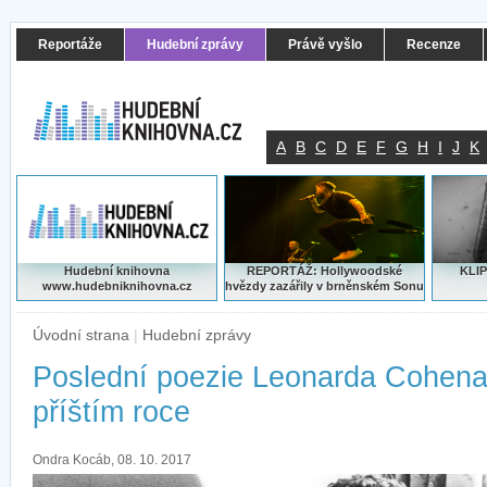
Reportáže
Hudební zprávy
Právě vyšlo
Recenze
A
B
C
D
E
F
G
H
I
J
K
Hudební knihovna
REPORTÁŽ: Hollywoodské
KLIP
www.hudebniknihovna.cz
hvězdy zazářily v brněnském Sonu
Úvodní strana
|
Hudební zprávy
Poslední poezie Leonarda Cohena
příštím roce
Ondra Kocáb, 08. 10. 2017