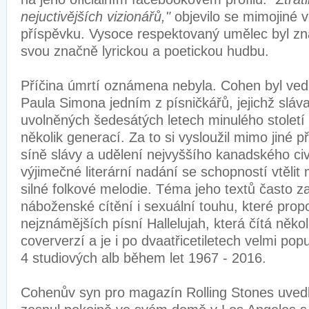
nejuctivějších vizionářů,"
objevilo se mimojiné
příspěvku. Vysoce respektovaný umělec byl z
svou značně lyrickou a poetickou hudbu.
Příčina úmrtí oznámena nebyla. Cohen byl ved
Paula Simona jedním z písničkářů, jejichž sláva
uvolněných šedesátých letech minulého století a
několik generací. Za to si vysloužil mimo jiné př
síně slávy a udělení nejvyššího kanadského civ
výjimečné literární nadání se schopností vtělit 
silné folkové melodie. Téma jeho textů často z
náboženské cítění i sexuální touhu, které propoj
nejznámějších písní Hallelujah, která čítá někol
coververzí a je i po dvaatřicetiletech velmi po
4 studiových alb během let 1967 - 2016.
Cohenův syn pro magazín Rolling Stones uvedl