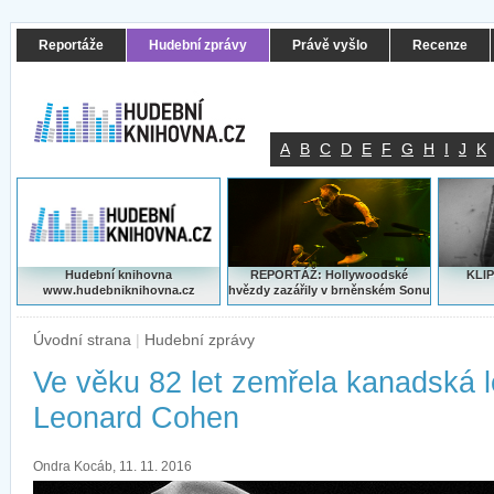
Reportáže
Hudební zprávy
Právě vyšlo
Recenze
A
B
C
D
E
F
G
H
I
J
K
Hudební knihovna
REPORTÁŽ: Hollywoodské
KLIP
www.hudebniknihovna.cz
hvězdy zazářily v brněnském Sonu
Úvodní strana
|
Hudební zprávy
Ve věku 82 let zemřela kanadská 
Leonard Cohen
Ondra Kocáb, 11. 11. 2016