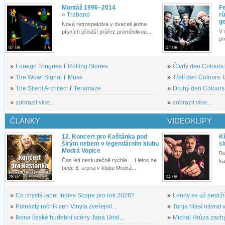
Montáž 1996–2014
Fe
»
Traband
rů
g
Nová retrospektiva v dvaceti jedna
V 
písních přináší průřez proměnlivou...
pr
02.08.
02.08.
»
Foreign Tongues
/
Rolling Stones
»
Čtvrtý den Colours:
»
The Wow! Signal
/
Muse
»
Třetí den Colours: 
»
The Silent Architect
/
Teramaze
»
Druhý den Colours: 
»
zobrazit více...
»
zobrazit více...
ČLÁNKY
VIDEOKLIPY
12. Koncert pro Kaštánka pod
Kř
širým nebem v legendárním klubu
si
Modrá Vopice
Bu
Čas letí neskutečně rychle.... I letos se
ka
bude 8. srpna v klubu Modrá...
28.07.
04.08.
»
Co chystá label Indies Scope pro rok 2026?
»
Lenny se už nedrží
»
Patnáctý ročník cen Vinyla zveřejnil...
»
Tanja hlásí návrat v
»
Ikona české hudební scény Jana Uriel...
»
Michal Hrůza zachyc