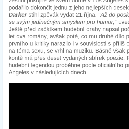
zesnul pokojně ve svém domě v Los Angeles 
podařilo dokončit jednu z jeho nejlepších dese
Darker
stihl zpěvák vydat 21.října. "
Až do posle
se svým jedinečným smyslem pro humor,
" uve
Ještě před začátkem hudební dráhy napsal p
let dva romány, avšak poté, co mu druhé dílo 
prvního u kritiky narazilo i v souvislosti s příl
na téma sexu, se vrhl na muziku. Básně však p
kontě má přes deset vydaných sbírek poezie. 
hudební legendou proběhne podle oficiálního p
Angeles v následujících dnech.