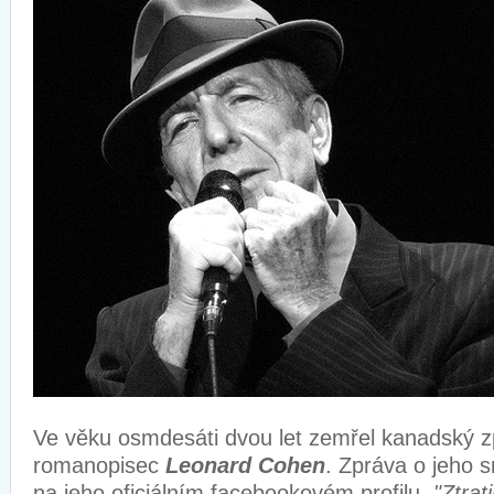
Ve věku osmdesáti dvou let zemřel kanadský z
romanopisec
Leonard Cohen
. Zpráva o jeho s
na jeho oficiálním facebookovém profilu.
"Ztrat