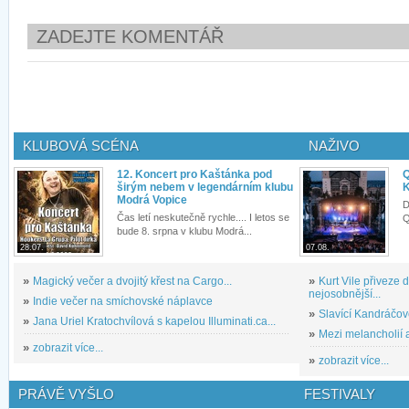
ZADEJTE KOMENTÁŘ
KLUBOVÁ SCÉNA
NAŽIVO
12. Koncert pro Kaštánka pod
Q
širým nebem v legendárním klubu
K
Modrá Vopice
D
Čas letí neskutečně rychle.... I letos se
Q
bude 8. srpna v klubu Modrá...
28.07.
07.08.
»
Magický večer a dvojitý křest na Cargo...
»
Kurt Vile přiveze
nejosobnější...
»
Indie večer na smíchovské náplavce
»
Slavící Kandráčov
»
Jana Uriel Kratochvílová s kapelou Illuminati.ca...
»
Mezi melancholií a
»
zobrazit více...
»
zobrazit více...
PRÁVĚ VYŠLO
FESTIVALY