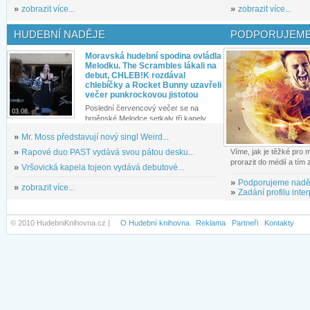
»
zobrazit více...
»
zobrazit více...
HUDEBNÍ NADĚJE
PODPORUJEME
Moravská hudební spodina ovládla
Melodku. The Scrambles lákali na
debut, CHLEB!K rozdával
chlebíčky a Rocket Bunny uzavřeli
večer punkrockovou jistotou
Poslední červencový večer se na
03.08.
brněnské Melodce setkaly tři kapely...
»
Mr. Moss představují nový singl Weird...
»
Rapové duo PAST vydává svou pátou desku...
Víme, jak je těžké pro
prorazit do médií a tím
»
Vršovická kapela tojeon vydává debutové...
»
Podporujeme nadě
»
zobrazit více...
»
Zadání profilu inter
© 2010 HudebniKnihovna.cz |
O Hudební knihovna
Reklama
Partneři
Kontakty