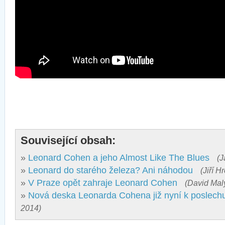
Související obsah:
»
Leonard Cohen a jeho Almost Like The Blues
(J
»
Leonard do starého železa? Ani náhodou
(Jiří H
»
V Praze opět zahraje Leonard Cohen
(David Malý
»
Nová deska Leonarda Cohena již nyní k poslech
2014)