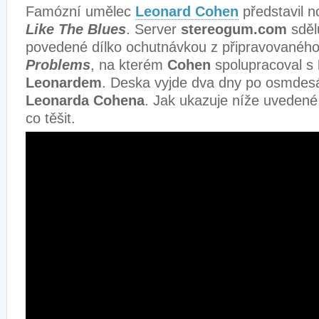
Famózní umělec
Leonard Cohen
představil 
Like The Blues
. Server
stereogum.com
sděl
povedené dílko ochutnávkou z připravovanéh
Problems
, na kterém
Cohen
spolupracoval s
Leonardem
. Deska vyjde dva dny po osmdes
Leonarda Cohena
. Jak ukazuje níže uveden
co těšit.