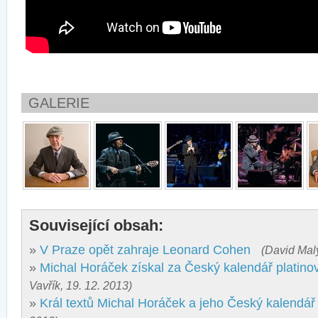
GALERIE
Související obsah:
»
V Praze opět zahraje Leonard Cohen
(David Malý
»
Michal Horáček získal za Český kalendář platin
Vavřík, 19. 12. 2013)
»
Král textů Michal Horáček a jeho Český kalendář