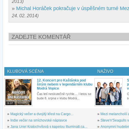
2013)
»
Michal Horáček pokračuje v úspěšném turné Mez
24. 02. 2014)
ZADEJTE KOMENTÁŘ
KLUBOVÁ SCÉNA
NAŽIVO
12. Koncert pro Kaštánka pod
S
širým nebem v legendárním klubu
p
Modrá Vopice
v
Čas letí neskutečně rychle.... I letos se
O
bude 8. srpna v klubu Modrá...
s
28.07.
05.08.
»
Magický večer a dvojitý křest na Cargo...
»
Mezi melancholií a
»
Indie večer na smíchovské náplavce
»
Steve'n'Seagulls v 
»
Jana Uriel Kratochvílová s kapelou Illuminati.ca...
»
Anonymní hudební 