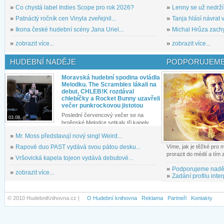
»
Co chystá label Indies Scope pro rok 2026?
»
Lenny se už nedrží
»
Patnáctý ročník cen Vinyla zveřejnil...
»
Tanja hlásí návrat v
»
Ikona české hudební scény Jana Uriel...
»
Michal Hrůza zachyc
»
zobrazit více...
»
zobrazit více...
HUDEBNÍ NADĚJE
PODPORUJEME
Moravská hudební spodina ovládla
Melodku. The Scrambles lákali na
debut, CHLEB!K rozdával
chlebíčky a Rocket Bunny uzavřeli
večer punkrockovou jistotou
Poslední červencový večer se na
03.08.
brněnské Melodce setkaly tři kapely...
»
Mr. Moss představují nový singl Weird...
»
Rapové duo PAST vydává svou pátou desku...
Víme, jak je těžké pro
prorazit do médií a tím
»
Vršovická kapela tojeon vydává debutové...
»
Podporujeme nadě
»
zobrazit více...
»
Zadání profilu inter
© 2010 HudebniKnihovna.cz |
O Hudební knihovna
Reklama
Partneři
Kontakty