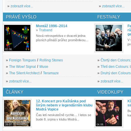
»
zobrazit více...
»
zobrazit více...
PRÁVĚ VYŠLO
FESTIVALY
Montáž 1996–2014
Fe
»
Traband
rů
g
Nová retrospektiva v dvaceti jedna
V 
písních přináší průřez proměnlivou...
pr
02.08.
02.08.
»
Foreign Tongues
/
Rolling Stones
»
Čtvrtý den Colours:
»
The Wow! Signal
/
Muse
»
Třetí den Colours: 
»
The Silent Architect
/
Teramaze
»
Druhý den Colours: 
»
zobrazit více...
»
zobrazit více...
ČLÁNKY
VIDEOKLIPY
12. Koncert pro Kaštánka pod
Kř
širým nebem v legendárním klubu
si
Modrá Vopice
Bu
Čas letí neskutečně rychle.... I letos se
ka
bude 8. srpna v klubu Modrá...
28.07.
04.08.