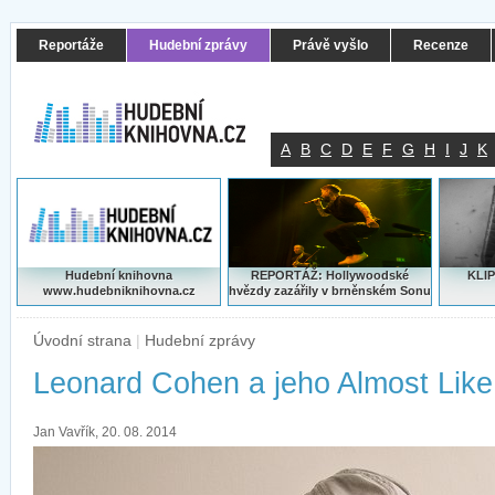
Reportáže
Hudební zprávy
Právě vyšlo
Recenze
A
B
C
D
E
F
G
H
I
J
K
Hudební knihovna
REPORTÁŽ: Hollywoodské
KLIP
www.hudebniknihovna.cz
hvězdy zazářily v brněnském Sonu
Úvodní strana
|
Hudební zprávy
Leonard Cohen a jeho Almost Like
Jan Vavřík, 20. 08. 2014