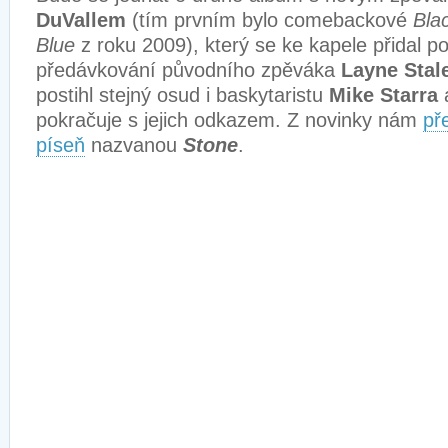
DuVallem
(tím prvním bylo comebackové
Blac
Blue
z roku 2009), který se ke kapele přidal p
předávkování původního zpěváka
Layne Stal
postihl stejný osud i baskytaristu
Mike Starra
a
pokračuje s jejich odkazem. Z novinky nám
př
píseň
nazvanou
Stone
.