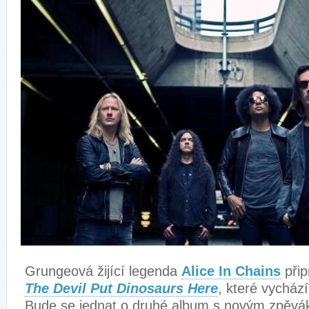
Grungeová žijící legenda
Alice In Chains
přip
The Devil Put Dinosaurs Here
, které vycház
Bude se jednat o druhé album s novým zpěv