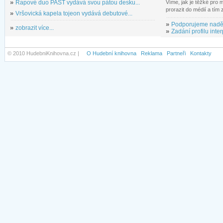
»
Rapové duo PAST vydává svou pátou desku...
Víme, jak je těžké pro
prorazit do médií a tím
»
Vršovická kapela tojeon vydává debutové...
»
Podporujeme nadě
»
zobrazit více...
»
Zadání profilu inter
© 2010 HudebniKnihovna.cz |
O Hudební knihovna
Reklama
Partneři
Kontakty