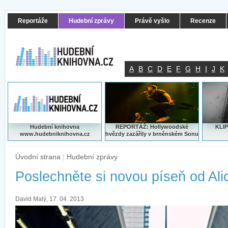
Reportáže
Hudební zprávy
Právě vyšlo
Recenze
A
B
C
D
E
F
G
H
I
J
K
Hudební knihovna
REPORTÁŽ: Hollywoodské
KLIP
www.hudebniknihovna.cz
hvězdy zazářily v brněnském Sonu
Úvodní strana
|
Hudební zprávy
Poslechněte si novou píseň od Ali
David Malý, 17. 04. 2013