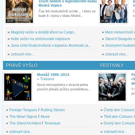
širým nebem v legendárním klubu
p
Modrá Vopice
v
Čas letí neskutečně rychle.... I letos se
O
bude 8. srpna v klubu Modrá...
s
28.07.
05.08.
»
Magický večer a dvojitý křest na Cargo...
»
Mezi melancholií a
»
Indie večer na smíchovské náplavce
»
Steve'n'Seagulls v 
»
Jana Uriel Kratochvílová s kapelou Illuminati.ca...
»
Anonymní hudební 
»
zobrazit více...
»
zobrazit více...
PRÁVĚ VYŠLO
FESTIVALY
Montáž 1996–2014
Fe
»
Traband
rů
g
Nová retrospektiva v dvaceti jedna
V 
písních přináší průřez proměnlivou...
pr
02.08.
02.08.
»
Foreign Tongues
/
Rolling Stones
»
Čtvrtý den Colours:
»
The Wow! Signal
/
Muse
»
Třetí den Colours: 
»
The Silent Architect
/
Teramaze
»
Druhý den Colours: 
»
zobrazit více...
»
zobrazit více...