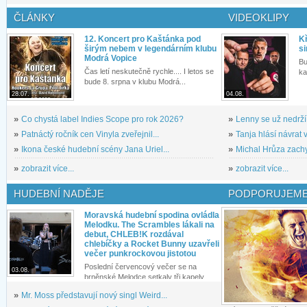
ČLÁNKY
VIDEOKLIPY
12. Koncert pro Kaštánka pod
Kř
širým nebem v legendárním klubu
si
Modrá Vopice
Bu
Čas letí neskutečně rychle.... I letos se
ka
bude 8. srpna v klubu Modrá...
28.07.
04.08.
»
Co chystá label Indies Scope pro rok 2026?
»
Lenny se už nedrží
»
Patnáctý ročník cen Vinyla zveřejnil...
»
Tanja hlásí návrat v
»
Ikona české hudební scény Jana Uriel...
»
Michal Hrůza zachyc
»
zobrazit více...
»
zobrazit více...
HUDEBNÍ NADĚJE
PODPORUJEME
Moravská hudební spodina ovládla
Melodku. The Scrambles lákali na
debut, CHLEB!K rozdával
chlebíčky a Rocket Bunny uzavřeli
večer punkrockovou jistotou
Poslední červencový večer se na
03.08.
brněnské Melodce setkaly tři kapely...
»
Mr. Moss představují nový singl Weird...