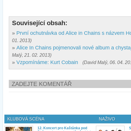
Související obsah:
»
První ochutnávka od Alice in Chains s názvem H
01. 2013)
»
Alice In Chains pojmenovali nové album a chystaj
Malý, 21. 02. 2013)
»
Vzpomínáme: Kurt Cobain
(David Malý, 06. 04. 20
ZADEJTE KOMENTÁŘ
KLUBOVÁ SCÉNA
NAŽIVO
12. Koncert pro Kaštánka pod
S