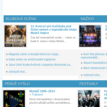
KLUBOVÁ SCÉNA
NAŽIVO
12. Koncert pro Kaštánka pod
Q
širým nebem v legendárním klubu
K
Modrá Vopice
D
Čas letí neskutečně rychle.... I letos se
Q
bude 8. srpna v klubu Modrá...
28.07.
07.08.
»
Magický večer a dvojitý křest na Cargo...
»
Kurt Vile přiveze
nejosobnější...
»
Indie večer na smíchovské náplavce
»
Slavící Kandráčov
»
Jana Uriel Kratochvílová s kapelou Illuminati.ca...
»
Mezi melancholií a
»
zobrazit více...
»
zobrazit více...
PRÁVĚ VYŠLO
FESTIVALY
Montáž 1996–2014
Fe
»
Traband
rů
g
Nová retrospektiva v dvaceti jedna
V 
písních přináší průřez proměnlivou...
pr