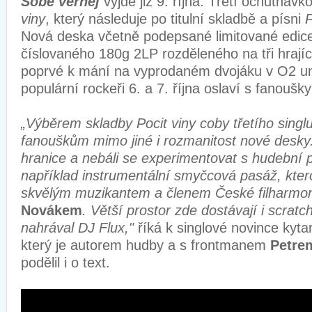
Sobě věrnej
vyjde již 9. října. Třetí ochutnávko
viny
, který následuje po titulní skladbě a písni
P
Nová deska včetně podepsané limitované edic
číslovaného 180g 2LP rozděleného na tři hrajíc
poprvé k mání na vyprodaném dvojáku v O2 u
populární rockeři 6. a 7. října oslaví s fanoušk
„Výběrem skladby Pocit viny coby třetího sing
fanouškům mimo jiné i rozmanitost nové desky.
hranice a nebáli se experimentovat s hudební 
například instrumentální smyčcová pasáž, kter
skvělým muzikantem a členem České filharmo
Novákem
. Větší prostor zde dostávají i scrat
nahrával DJ Flux,"
říká k singlové novince kyta
který je autorem hudby a s frontmanem
Petre
podělil i o text.