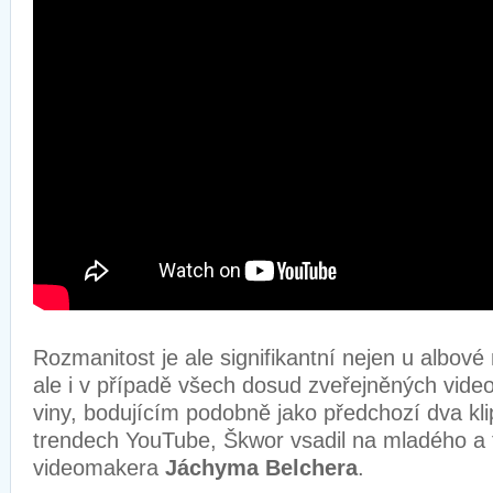
Rozmanitost je ale signifikantní nejen u albové
ale i v případě všech dosud zveřejněných video
viny, bodujícím podobně jako předchozí dva kl
trendech YouTube, Škwor vsadil na mladého a
videomakera
Jáchyma Belchera
.