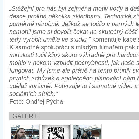
„Stěžejní pro nás byl zejména motiv vody a deš
desce prolíná několika skladbami. Technické zt
poměrně náročné. Jelikož se točilo v parných l
nemohli jsme si dovolit čekat na skutečný déšť
tedy vyrobit uměle ve studiu,"
komentuje kapela
K samotné spolupráci s mladým filmařem pak
minulosti točil klipy skoro výhradně pro hardco
mohlo v někom vzbudit pochybnosti, jak naše 
fungovat. My jsme ale právě na tento průnik svět
prvních schůzek a společného plánování nám b
udělali správně. Potvrzuje to i samotné video 
sociálních sítích."
Foto: Ondřej Pýcha
GALERIE