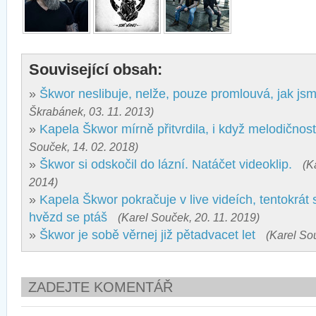
Související obsah:
»
Škwor neslibuje, nelže, pouze promlouvá, jak jsm
Škrabánek, 03. 11. 2013)
»
Kapela Škwor mírně přitvrdila, i když melodičnost
Souček, 14. 02. 2018)
»
Škwor si odskočil do lázní. Natáčet videoklip.
(K
2014)
»
Kapela Škwor pokračuje v live videích, tentokrát 
hvězd se ptáš
(Karel Souček, 20. 11. 2019)
»
Škwor je sobě věrnej již pětadvacet let
(Karel So
ZADEJTE KOMENTÁŘ