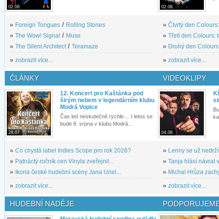
02.08.
02.08.
»
Foreign Tongues
/
Rolling Stones
»
Čtvrtý den Colours:
»
The Wow! Signal
/
Muse
»
Třetí den Colours: 
»
The Silent Architect
/
Teramaze
»
Druhý den Colours: 
»
zobrazit více...
»
zobrazit více...
ČLÁNKY
VIDEOKLIPY
12. Koncert pro Kaštánka pod
Kř
širým nebem v legendárním klubu
si
Modrá Vopice
Bu
Čas letí neskutečně rychle.... I letos se
ka
bude 8. srpna v klubu Modrá...
28.07.
04.08.
»
Co chystá label Indies Scope pro rok 2026?
»
Lenny se už nedrží
»
Patnáctý ročník cen Vinyla zveřejnil...
»
Tanja hlásí návrat v
»
Ikona české hudební scény Jana Uriel...
»
Michal Hrůza zachyc
»
zobrazit více...
»
zobrazit více...
HUDEBNÍ NADĚJE
PODPORUJEME