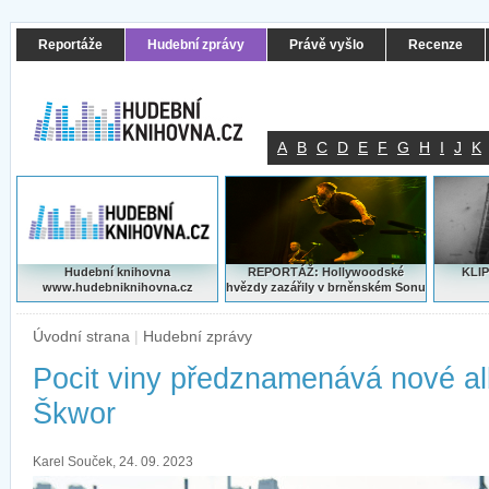
Reportáže
Hudební zprávy
Právě vyšlo
Recenze
A
B
C
D
E
F
G
H
I
J
K
Hudební knihovna
REPORTÁŽ: Hollywoodské
KLIP
www.hudebniknihovna.cz
hvězdy zazářily v brněnském Sonu
Úvodní strana
|
Hudební zprávy
Pocit viny předznamenává nové a
Škwor
Karel Souček, 24. 09. 2023