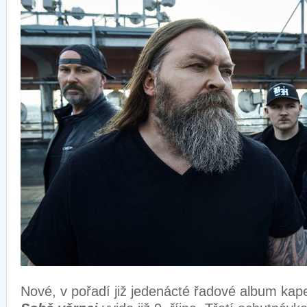
Nové, v pořadí již jedenácté řadové album kap