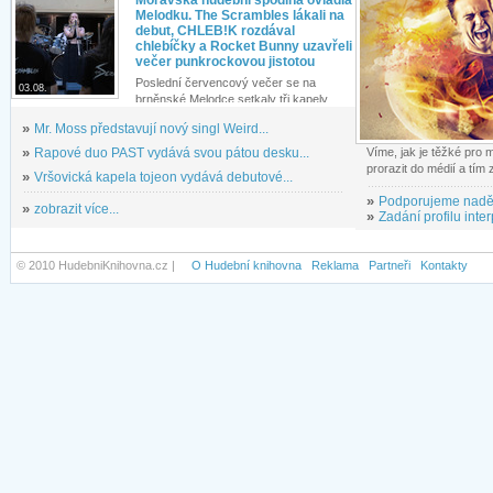
Moravská hudební spodina ovládla
Melodku. The Scrambles lákali na
debut, CHLEB!K rozdával
chlebíčky a Rocket Bunny uzavřeli
večer punkrockovou jistotou
Poslední červencový večer se na
03.08.
brněnské Melodce setkaly tři kapely...
»
Mr. Moss představují nový singl Weird...
»
Rapové duo PAST vydává svou pátou desku...
Víme, jak je těžké pro
prorazit do médií a tím
»
Vršovická kapela tojeon vydává debutové...
»
Podporujeme nadě
»
zobrazit více...
»
Zadání profilu inter
© 2010 HudebniKnihovna.cz |
O Hudební knihovna
Reklama
Partneři
Kontakty