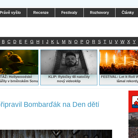
Právě vyšlo
Recenze
Festivaly
Rozhovory
Články
B
C
D
E
F
G
H
I
J
K
L
M
N
O
P
Q
R
S
T
U
V
W
X
Y
ÁŽ: Hollywoodské
KLIP: Rybičky 48 natočily
FESTIVAL:
Let It Roll 
ářily v brněnském Sonu
nový
videoklip
lámal rekord
připravil Bombarďák na Den dětí