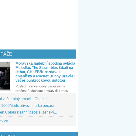
TÁŽE
Moravská hudební spodina ovládla
Melodku. The Scrambles lákali na
debut, CHLEB!K rozdával
chlebíčky a Rocket Bunny uzavřeli
večer punkrockovou jistotou
Poslední červencový večer se na
brněnské Melodce setkaly tři kapely...
 večer plný emocí – Charlie...
1000Mods přivezli horké počasí...
den Colours: ranní peozie, ženský...
 více...