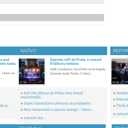
NAŽIVO
REPOR
ka pod
Queenie míří do Prahy a rozezní
ním klubu
Křižíkovu fontánu
Další zastávkou výročního turné kapely
. I letos se
Queenie bude Praha. V úterý...
...
07.08.
03.08.
»
Kurt Vile přiveze do Prahy svou dosud
»
Hudební
nejosobnější...
»
Řekové 
»
Slavící Kandráčovci přivezou do pražského...
i.ca...
»
Čtvrtý 
»
Mezi melancholií a syrovou energií – h3nce...
»
zobrazit
»
zobrazit více...