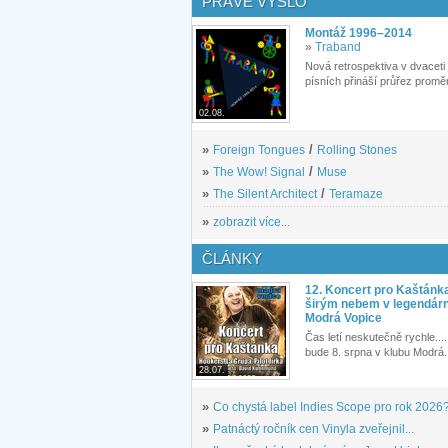
PRÁVĚ VYŠLO
Montáž 1996–2014
»
Traband
Nová retrospektiva v dvaceti
písních přináší průřez proměn
02.08.
»
Foreign Tongues
/
Rolling Stones
»
The Wow! Signal
/
Muse
»
The Silent Architect
/
Teramaze
»
zobrazit více...
ČLÁNKY
12. Koncert pro Kaštánk
širým nebem v legendár
Modrá Vopice
Čas letí neskutečně rychle.... 
bude 8. srpna v klubu Modrá.
28.07.
»
Co chystá label Indies Scope pro rok 2026
»
Patnáctý ročník cen Vinyla zveřejnil...