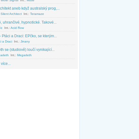
 Wow! Signal
Int.:
Muse
chitekt aneb když australský prog,...
Silent Architect
Int.:
Teramaze
, uhrančivé, hypnotické. Takové...
ic
Int.:
Acid Row
 Ptáci a Draci: EPčko, se kterým...
i a Draci
Int.:
Jinany
 se (studiově) loučí vynikající...
adeth
Int.:
Megadeth
 více...