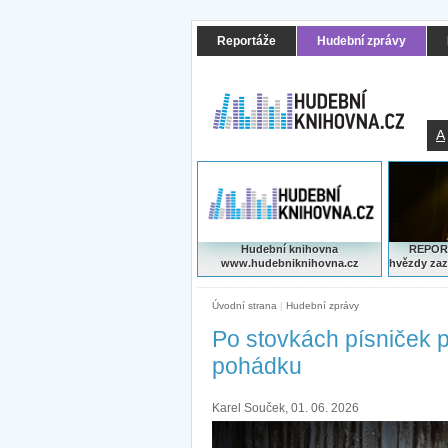
Reportáže
Hudební zprávy
A
Hudební knihovna
REPORT
www.hudebniknihovna.cz
hvězdy zaz
Úvodní strana
|
Hudební zprávy
Po stovkách písniček 
pohádku
Karel Souček, 01. 06. 2026