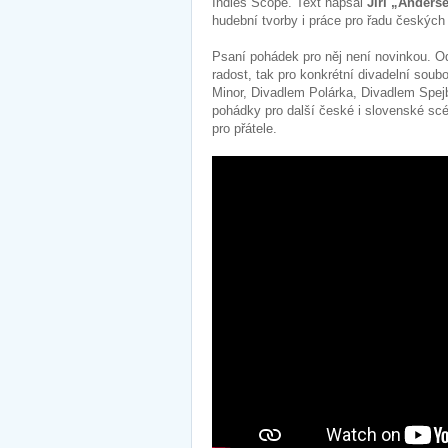
Indies Scope. Text napsal
Jiří „Anders
hudební tvorby i práce pro řadu českých
Psaní pohádek pro něj není novinkou. Od 
radost, tak pro konkrétní divadelní soub
Minor, Divadlem Polárka, Divadlem Spe
pohádky pro další české i slovenské sc
pro přátele.