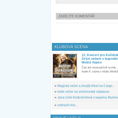
ZADEJTE KOMENTÁŘ
KLUBOVÁ SCÉNA
12. Koncert pro Kaštán
širým nebem v legendár
Modrá Vopice
Čas letí neskutečně rychle...
bude 8. srpna v klubu Modrá
28.07.
»
Magický večer a dvojitý křest na Cargo...
»
Indie večer na smíchovské náplavce
»
Jana Uriel Kratochvílová s kapelou Illuminat
»
zobrazit více...