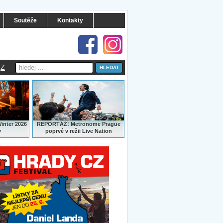
Soutěže
Kontakty
Z
:
Winter 2026
REPORTÁŽ
Metronome Prague
y
poprvé v režii Live Nation