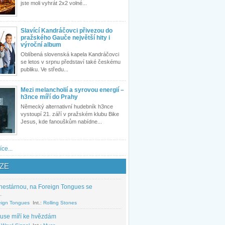
jste moli vyhrát 2x2 volné...
Slavící Kandráčovci přivezou do
pražského Gauče největší hity i
výroční album
Oblíbená slovenská kapela Kandráčovci
se letos v srpnu představí také českému
publiku. Ve středu...
Mezi melancholií a syrovou energií –
h3nce míří do Prahy
Německý alternativní hudebník h3nce
vystoupí 21. září v pražském klubu Bike
Jesus, kde fanouškům nabídne...
íce...
ZE
nestárnou, na Foreign Tongues se
.
eign Tongues
Int.:
Rolling Stones
use míří ke hvězdám