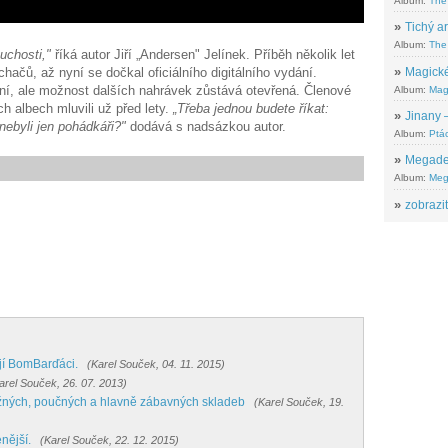
Album:
The
»
Tichý ar
Album:
The 
uchosti,"
říká autor Jiří „Andersen" Jelínek. Příběh několik let
»
Magické
ačů, až nyní se dočkal oficiálního digitálního vydání.
í, ale možnost dalších nahrávek zůstává otevřená. Členové
Album:
Mag
 albech mluvili už před lety.
„Třeba jednou budete říkat:
»
Jinany –
nebyli jen pohádkáři?"
dodává s nadsázkou autor.
Album:
Ptác
»
Megadeth
Album:
Meg
»
zobrazit
ují BomBarďáci.
(Karel Souček, 04. 11. 2015)
arel Souček, 26. 07. 2013)
žných, poučných a hlavně zábavných skladeb
(Karel Souček, 19.
nější.
(Karel Souček, 22. 12. 2015)