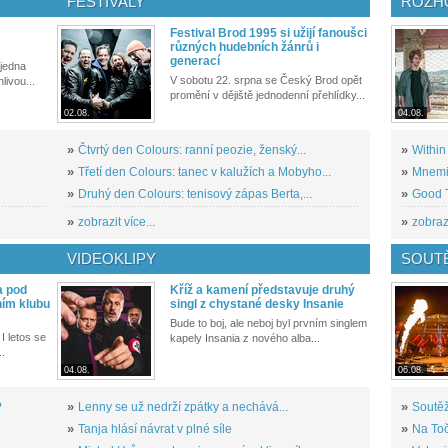
FESTIVALY
ROZH
Festival Brod 1995 si užijí fanoušci
různých hudebních žánrů i
generací
 jedna
V sobotu 22. srpna se Český Brod opět
livou...
promění v dějiště jednodenní přehlídky...
02.08.
04.08.
»
Čtvrtý den Colours: ranní peozie, ženský...
»
Within
»
Třetí den Colours: tanec v kalužích a Mobyho...
»
Mnemic
»
Druhý den Colours: tenisový zápas Berta,...
»
Good T
»
zobrazit více...
»
zobrazi
VIDEOKLIPY
SOUT
a pod
Kříž a kamení představuje druhý
ním klubu
singl z chystané desky Insanie
Bude to boj, ale neboj byl prvním singlem
I letos se
kapely Insania z nového alba...
..
04.08.
06.08.
?
»
Lenny se už nedrží zpátky a nechává...
»
Soutěž
»
Tanja hlásí návrat v plné síle
»
Na Toč