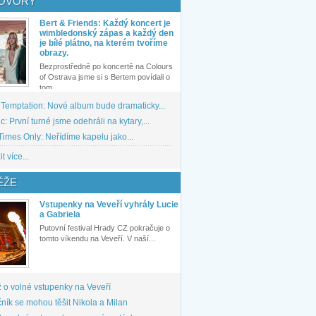
OVORY
Bert & Friends: Každý koncert je
wimbledonský zápas a každý den
je bílé plátno, na kterém tvoříme
obrazy.
Bezprostředně po koncertě na Colours
of Ostrava jsme si s Bertem povídali o
tom,...
 Temptation: Nové album bude dramaticky...
: První turné jsme odehráli na kytary,...
imes Only: Neřídíme kapelu jako...
t více...
ĚŽE
Vstupenky na Veveří vyhrály Lucie
a Gabriela
Putovní festival Hrady CZ pokračuje o
tomto víkendu na Veveří. V naší...
 o volné vstupenky na Veveří
ník se mohou těšit Nikola a Milan