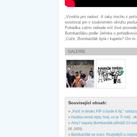
„Vznikla pro radost. A taky trochu z poťo
existoval jen v soukromém okruhu posluch
Pohádka zatím nebude mít živé proveden
Bombarďáku podle Jelínka o pohádkových
‚Cože, Bombarďák byla i kapela? Oni to 
GALERIE
Související obsah:
»
„Pusť si desku PÍP a bude ti líp,“ vzkaz
»
Hudba nemá styly, hraj, co je Ti milý
(K
»
Amy7 kapely Bombarďák přináší 23 svi
05. 2025)
»
Bombarďák se vrací. Rozjetější a rozjíve