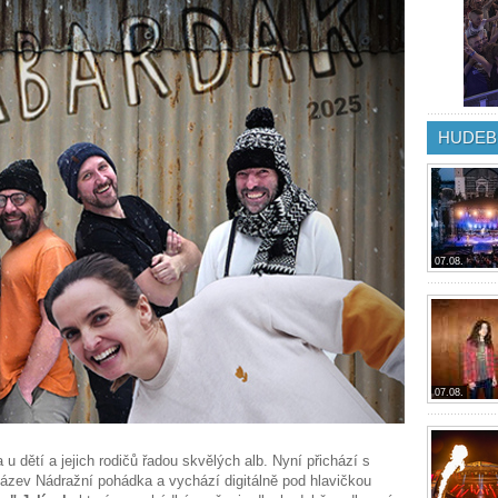
HUDEB
07.08.
07.08.
u dětí a jejich rodičů řadou skvělých alb. Nyní přichází s
ázev Nádražní pohádka a vychází digitálně pod hlavičkou