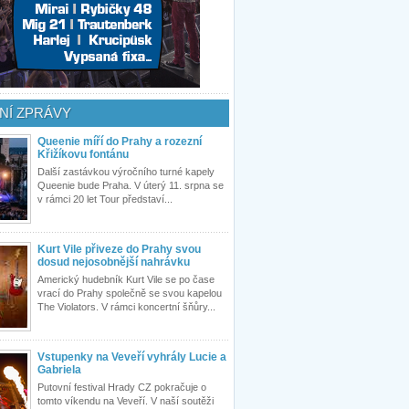
NÍ ZPRÁVY
Queenie míří do Prahy a rozezní
Křižíkovu fontánu
Další zastávkou výročního turné kapely
Queenie bude Praha. V úterý 11. srpna se
v rámci 20 let Tour představí...
Kurt Vile přiveze do Prahy svou
dosud nejosobnější nahrávku
Americký hudebník Kurt Vile se po čase
vrací do Prahy společně se svou kapelou
The Violators. V rámci koncertní šňůry...
Vstupenky na Veveří vyhrály Lucie a
Gabriela
Putovní festival Hrady CZ pokračuje o
tomto víkendu na Veveří. V naší soutěži