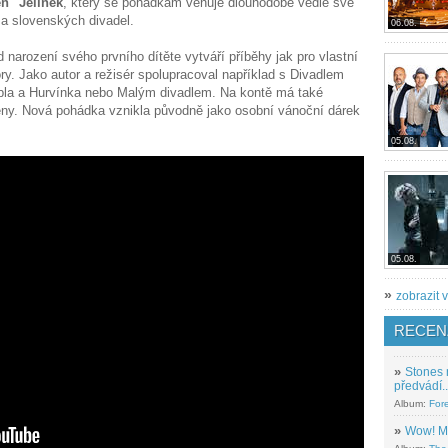
en" Jelínek
, který se pohádkám věnuje dlouhodobě vedle své
 a slovenských divadel.
06.08.
narození svého prvního dítěte vytváří příběhy jak pro vlastní
ory. Jako autor a režisér spolupracoval například s Divadlem
jbla a Hurvínka nebo Malým divadlem. Na kontě má také
ény. Nová pohádka vznikla původně jako osobní vánoční dárek
05.08.
05.08.
»
zobrazit v
RECEN
»
Stones 
předvádí..
Album:
For
»
Wow! M