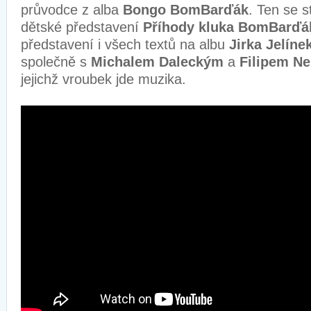
průvodce z alba
Bongo BomBarďák
. Ten se s
dětské představení
Příhody kluka BomBarďá
představení i všech textů na albu
Jirka Jelíne
společně s
Michalem Daleckým
a
Filipem N
jejichž vroubek jde muzika.