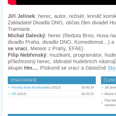
Jiří Jelínek
: herec, autor, režisér, kreslič kom
Zakladatel Divadla DNO, občas člen divadel Hu
Tramtarie.
Michal Dalecký
: herec (Reduta Brno, Husa na
divadlo Praha, divadlo DNO, Komediomat...) a 
se vrací
, Meteor z Prahy, EFAE).
Filip Nebřenský
: muzikant, programátor, hudeb
příležitostný herec, sběratel hudebních nástro
skupin
Hm...
, Pískomil se vrací a částečně
Sto
DISKOGRAFIE
ČLEN
Písničky kluka BomBarďáka
(2013)
00:40:34
Jiří Jel
PÍP
(2015)
00:35:52
Michal D
Filip Ne
saxofon, 