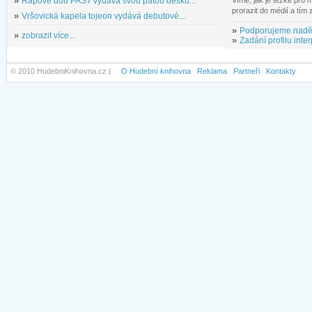
»
Rapové duo PAST vydává svou pátou desku...
prorazit do médií a tím
»
Vršovická kapela tojeon vydává debutové...
»
Podporujeme nadě
»
zobrazit více...
»
Zadání profilu inter
© 2010 HudebniKnihovna.cz |
O Hudební knihovna
Reklama
Partneři
Kontakty