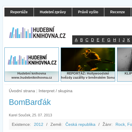
Reportáže
Hudební zprávy
Právě vyšlo
Recenze
A
B
C
D
E
F
G
H
I
J
K
Hudební knihovna
REPORTÁŽ: Hollywoodské
KLIP
www.hudebniknihovna.cz
hvězdy zazářily v brněnském Sonu
Úvodní strana
|
Interpret / skupina
BomBarďák
Karel Souček, 25. 07. 2013
Existence:
2012
/
Země:
Česká republika
/
Žánr:
Rock, Fo