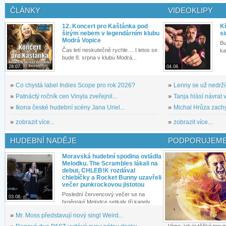
ČLÁNKY
VIDEOKLIPY
12. Koncert pro Kaštánka pod
Kř
širým nebem v legendárním klubu
si
Modrá Vopice
Bu
Čas letí neskutečně rychle.... I letos se
ka
bude 8. srpna v klubu Modrá...
28.07.
04.08.
»
Co chystá label Indies Scope pro rok 2026?
»
Lenny se už nedrží
»
Patnáctý ročník cen Vinyla zveřejnil...
»
Tanja hlásí návrat v
»
Ikona české hudební scény Jana Uriel...
»
Michal Hrůza zachyc
»
zobrazit více...
»
zobrazit více...
HUDEBNÍ NADĚJE
PODPORUJEME
Moravská hudební spodina ovládla
Melodku. The Scrambles lákali na
debut, CHLEB!K rozdával
chlebíčky a Rocket Bunny uzavřeli
večer punkrockovou jistotou
Poslední červencový večer se na
03.08.
brněnské Melodce setkaly tři kapely...
»
Mr. Moss představují nový singl Weird...
Víme, jak je těžké pro