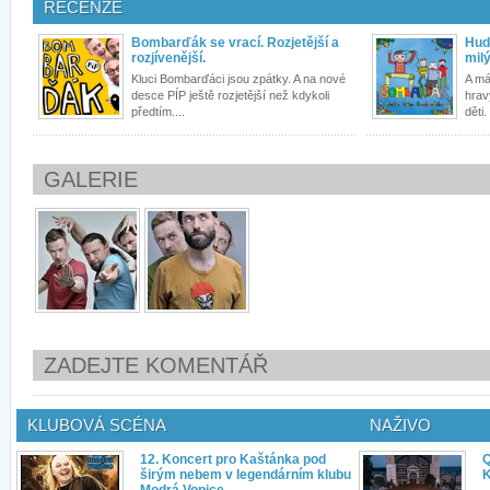
RECENZE
Bombarďák se vrací. Rozjetější a
Hudb
rozjívenější.
mil
Kluci Bombarďáci jsou zpátky. A na nové
A má
desce PÍP ještě rozjetější než kdykoli
hrav
předtím....
děti.
GALERIE
ZADEJTE KOMENTÁŘ
KLUBOVÁ SCÉNA
NAŽIVO
12. Koncert pro Kaštánka pod
Q
širým nebem v legendárním klubu
K
Modrá Vopice