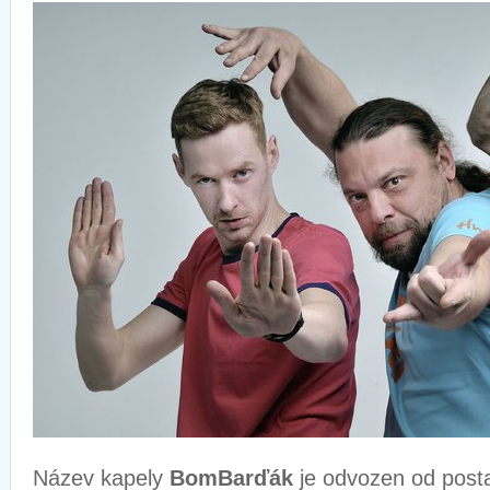
Název kapely
BomBarďák
je odvozen od post