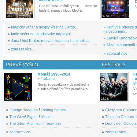
D
Čas letí neskutečně rychle.... I letos se
Q
bude 8. srpna v klubu Modrá...
28.07.
07.08.
»
Magický večer a dvojitý křest na Cargo...
»
Kurt Vile přiveze
nejosobnější...
»
Indie večer na smíchovské náplavce
»
Slavící Kandráčov
»
Jana Uriel Kratochvílová s kapelou Illuminati.ca...
»
Mezi melancholií a
»
zobrazit více...
»
zobrazit více...
PRÁVĚ VYŠLO
FESTIVALY
Montáž 1996–2014
Fe
»
Traband
rů
g
Nová retrospektiva v dvaceti jedna
V 
písních přináší průřez proměnlivou...
pr
02.08.
02.08.
»
Foreign Tongues
/
Rolling Stones
»
Čtvrtý den Colours:
»
The Wow! Signal
/
Muse
»
Třetí den Colours: 
»
The Silent Architect
/
Teramaze
»
Druhý den Colours: 
»
zobrazit více...
»
zobrazit více...