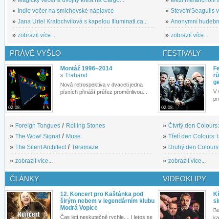
»
Indie večer na smíchovské náplavce
»
Steve'n'Seagulls v 
»
Jana Uriel Kratochvílová s kapelou Illuminati.ca...
»
Anonymní hudební 
»
zobrazit více...
»
zobrazit více...
PRÁVĚ VYŠLO
FESTIVALY
Montáž 1996–2014
Fe
»
Traband
rů
g
Nová retrospektiva v dvaceti jedna
V 
písních přináší průřez proměnlivou...
pr
02.08.
02.08.
»
Foreign Tongues
/
Rolling Stones
»
Čtvrtý den Colours:
»
The Wow! Signal
/
Muse
»
Třetí den Colours: 
»
The Silent Architect
/
Teramaze
»
Druhý den Colours: 
»
zobrazit více...
»
zobrazit více...
ČLÁNKY
VIDEOKLIPY
12. Koncert pro Kaštánka pod
Kř
širým nebem v legendárním klubu
si
Modrá Vopice
Bu
Čas letí neskutečně rychle.... I letos se
ka