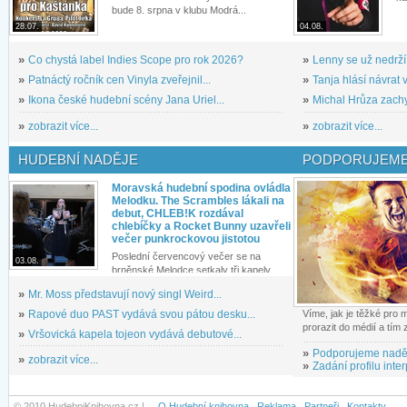
bude 8. srpna v klubu Modrá...
28.07.
04.08.
»
Co chystá label Indies Scope pro rok 2026?
»
Lenny se už nedrží
»
Patnáctý ročník cen Vinyla zveřejnil...
»
Tanja hlásí návrat v
»
Ikona české hudební scény Jana Uriel...
»
Michal Hrůza zachyc
»
zobrazit více...
»
zobrazit více...
HUDEBNÍ NADĚJE
PODPORUJEME
Moravská hudební spodina ovládla
Melodku. The Scrambles lákali na
debut, CHLEB!K rozdával
chlebíčky a Rocket Bunny uzavřeli
večer punkrockovou jistotou
Poslední červencový večer se na
03.08.
brněnské Melodce setkaly tři kapely...
»
Mr. Moss představují nový singl Weird...
»
Rapové duo PAST vydává svou pátou desku...
Víme, jak je těžké pro
prorazit do médií a tím
»
Vršovická kapela tojeon vydává debutové...
»
Podporujeme nadě
»
zobrazit více...
»
Zadání profilu inter
© 2010 HudebniKnihovna.cz |
O Hudební knihovna
Reklama
Partneři
Kontakty