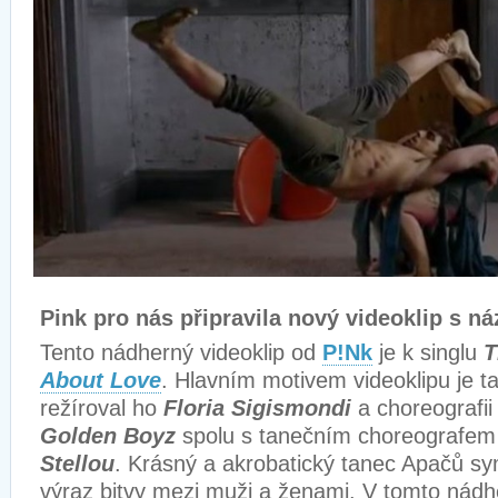
Pink pro nás připravila nový videoklip s n
Tento nádherný videoklip od
P!Nk
je k singlu
T
About Love
. Hlavním motivem videoklipu je t
režíroval ho
Floria Sigismondi
a choreografii 
Golden Boyz
spolu s tanečním choreografe
Stellou
. Krásný a akrobatický tanec Apačů sym
výraz bitvy mezi muži a ženami. V tomto nád