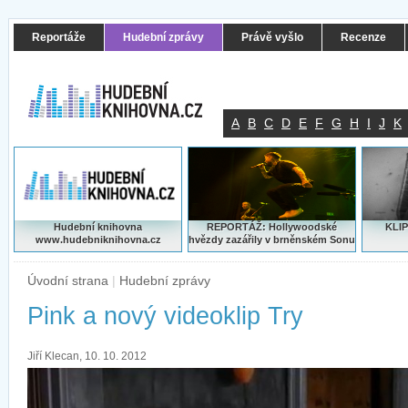
Reportáže
Hudební zprávy
Právě vyšlo
Recenze
A
B
C
D
E
F
G
H
I
J
K
Hudební knihovna
REPORTÁŽ: Hollywoodské
KLIP
www.hudebniknihovna.cz
hvězdy zazářily v brněnském Sonu
Úvodní strana
|
Hudební zprávy
Pink a nový videoklip Try
Jiří Klecan, 10. 10. 2012