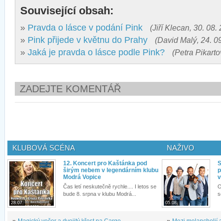
Související obsah:
»
Pravda o lásce v podání Pink
(Jiří Klecan, 30. 08.
»
Pink přijede v květnu do Prahy
(David Malý, 24. 0
»
Jaká je pravda o lásce podle Pink?
(Petra Pikarto
ZADEJTE KOMENTÁŘ
KLUBOVÁ SCÉNA
NAŽIVO
12. Koncert pro Kaštánka pod
S
širým nebem v legendárním klubu
p
Modrá Vopice
v
Čas letí neskutečně rychle.... I letos se
O
bude 8. srpna v klubu Modrá...
s
28.07.
05.08.
»
Magický večer a dvojitý křest na Cargo...
»
Mezi melancholií a