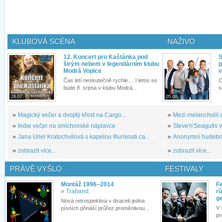
KLUBOVÁ SCÉNA
NAŽIVO
12. Koncert pro Kaštánka pod
S
širým nebem v legendárním klubu
p
Modrá Vopice
v
Čas letí neskutečně rychle.... I letos se
O
bude 8. srpna v klubu Modrá...
s
28.07.
05.08.
»
Magický večer a dvojitý křest na Cargo...
»
Mezi melancholií a
»
Indie večer na smíchovské náplavce
»
Steve'n'Seagulls v 
»
Jana Uriel Kratochvílová s kapelou Illuminati.ca...
»
Anonymní hudební 
»
zobrazit více...
»
zobrazit více...
PRÁVĚ VYŠLO
FESTIVALY
Montáž 1996–2014
Fe
»
Traband
rů
g
Nová retrospektiva v dvaceti jedna
V 
písních přináší průřez proměnlivou...
pr