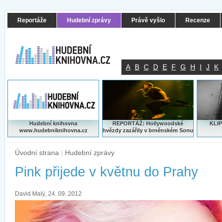
Reportáže
Hudební zprávy
Právě vyšlo
Recenze
A
B
C
D
E
F
G
H
I
J
K
Hudební knihovna
REPORTÁŽ: Hollywoodské
KLIP
www.hudebniknihovna.cz
hvězdy zazářily v brněnském Sonu
Úvodní strana
|
Hudební zprávy
Pink přijede v květnu do Prahy
David Malý, 24. 09. 2012