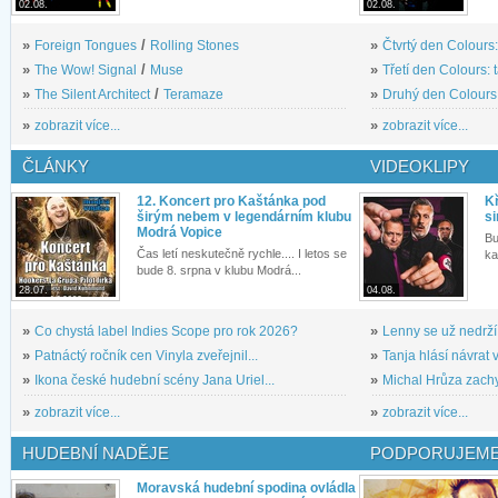
02.08.
02.08.
»
Foreign Tongues
/
Rolling Stones
»
Čtvrtý den Colours:
»
The Wow! Signal
/
Muse
»
Třetí den Colours: 
»
The Silent Architect
/
Teramaze
»
Druhý den Colours: 
»
zobrazit více...
»
zobrazit více...
ČLÁNKY
VIDEOKLIPY
12. Koncert pro Kaštánka pod
Kř
širým nebem v legendárním klubu
si
Modrá Vopice
Bu
Čas letí neskutečně rychle.... I letos se
ka
bude 8. srpna v klubu Modrá...
28.07.
04.08.
»
Co chystá label Indies Scope pro rok 2026?
»
Lenny se už nedrží
»
Patnáctý ročník cen Vinyla zveřejnil...
»
Tanja hlásí návrat v
»
Ikona české hudební scény Jana Uriel...
»
Michal Hrůza zachyc
»
zobrazit více...
»
zobrazit více...
HUDEBNÍ NADĚJE
PODPORUJEME
Moravská hudební spodina ovládla