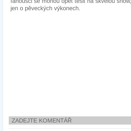
fanoušci se mohou opět těšit na skvělou show,
jen o pěveckých výkonech.
ZADEJTE KOMENTÁŘ