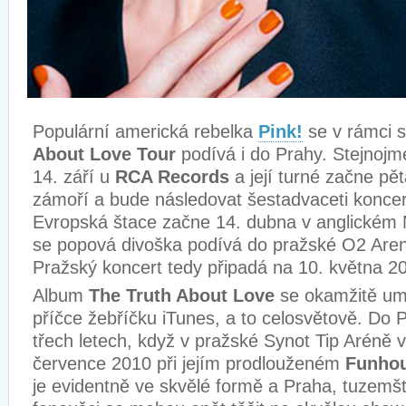
Populární americká rebelka
Pink!
se v rámci 
About Love Tour
podívá i do Prahy. Stejnoj
14. září u
RCA Records
a její turné začne pě
zámoří a bude následovat šestadvaceti koncer
Evropská štace začne 14. dubna v anglickém
se popová divoška podívá do pražské O2 Aren
Pražský koncert tedy připadá na 10. května 2
Album
The Truth About Love
se okamžitě umí
příčce žebříčku iTunes, a to celosvětově. Do P
třech letech, když v pražské Synot Tip Aréně 
července 2010 při jejím prodlouženém
Funhou
je evidentně ve skvělé formě a Praha, tuzemští