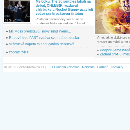
Melodku. The Scrambles lákali na
debut, CHLEB!K rozdával
chlebíčky a Rocket Bunny uzavřeli
večer punkrockovou jistotou
Poslední červencový večer se na
03.08.
brněnské Melodce setkaly tři kapely...
»
Mr. Moss představují nový singl Weird...
»
Rapové duo PAST vydává svou pátou desku...
Víme, jak je těžké pro
prorazit do médií a tím
»
Vršovická kapela tojeon vydává debutové...
»
Podporujeme nadě
»
zobrazit více...
»
Zadání profilu inter
© 2010 HudebniKnihovna.cz |
O Hudební knihovna
Reklama
Partneři
Kontakty