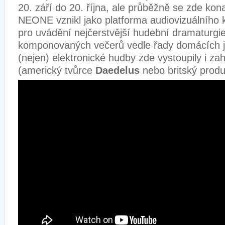
20. září do 20. října, ale průběžně se zde kona
NEONE vznikl jako platforma audiovizuálního 
pro uvádění nejčerstvější hudební dramaturgie
komponovaných večerů vedle řady domácích 
(nejen) elektronické hudby zde vystoupily i za
(americký tvůrce
Daedelus
nebo britský prod