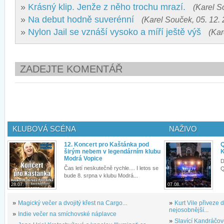
»
Krásný klip. Jenže z něho trochu mrazí.
(Karel S
»
Na debut hodně suverénní
(Karel Souček, 05. 12.
»
Nylon Jail se vznáší vysoko a míří ještě výš
(Kar
ZADEJTE KOMENTÁŘ
KLUBOVÁ SCÉNA
NAŽIVO
12. Koncert pro Kaštánka pod
Q
širým nebem v legendárním klubu
K
Modrá Vopice
D
Čas letí neskutečně rychle.... I letos se
Q
bude 8. srpna v klubu Modrá...
28.07.
07.08.
»
Magický večer a dvojitý křest na Cargo...
»
Kurt Vile přiveze
nejosobnější...
»
Indie večer na smíchovské náplavce
»
Slavící Kandráčov