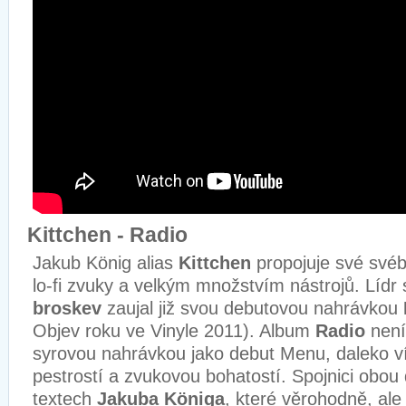
Kittchen - Radio
Jakub König alias
Kittchen
propojuje své svéb
lo-fi zvuky a velkým množstvím nástrojů. Lídr
broskev
zaujal již svou debutovou nahrávkou
Objev roku ve Vinyle 2011). Album
Radio
není
syrovou nahrávkou jako debut Menu, daleko v
pestrostí a zvukovou bohatostí. Spojnici obo
textech
Jakuba Königa
, které věrohodně, ale 