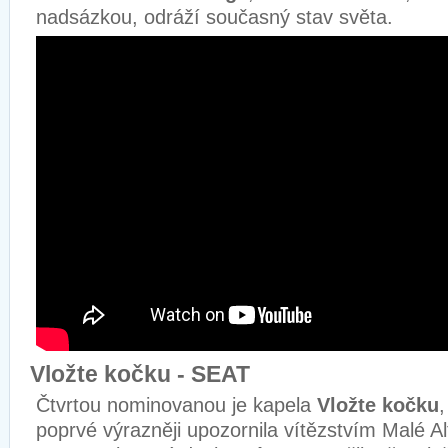
nadsázkou, odráží současný stav světa.
Vložte kočku - SEAT
Čtvrtou nominovanou je kapela
Vložte kočku
,
poprvé výrazněji upozornila vítězstvím Malé Al