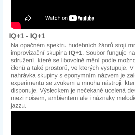
IQ+1 - IQ+1
Na opačném spektru hudebních žánrů stojí m
improvizační skupina
IQ+1
. Soubor funguje na
sdružení, které se libovolně mění podle možnos
členů a také prostorů, ve kterých vystupuje. V
nahrávka skupiny s eponymním názvem je za
experimentu se zvukem a mnoha nástroji, kte
disponuje. Výsledkem je nečekaně ucelená de
mezi noisem, ambientem ale i náznaky melodic
jazzu.