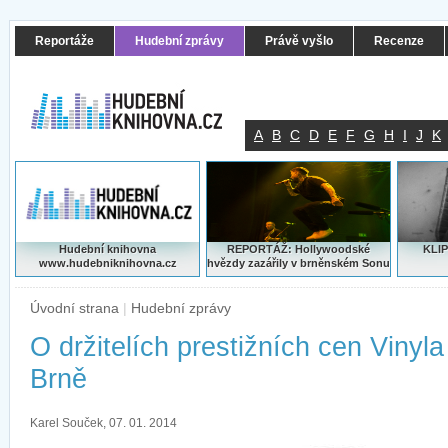
Reportáže
Hudební zprávy
Právě vyšlo
Recenze
A
B
C
D
E
F
G
H
I
J
K
Hudební knihovna
REPORTÁŽ: Hollywoodské
KLIP
www.hudebniknihovna.cz
hvězdy zazářily v brněnském Sonu
Úvodní strana
|
Hudební zprávy
O držitelích prestižních cen Vinyl
Brně
Karel Souček, 07. 01. 2014