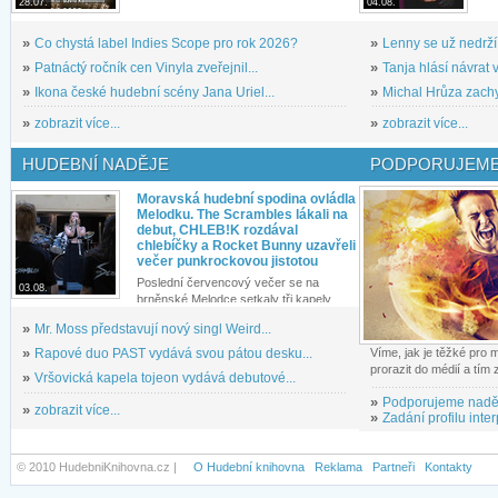
28.07.
04.08.
»
Co chystá label Indies Scope pro rok 2026?
»
Lenny se už nedrží
»
Patnáctý ročník cen Vinyla zveřejnil...
»
Tanja hlásí návrat v
»
Ikona české hudební scény Jana Uriel...
»
Michal Hrůza zachyc
»
zobrazit více...
»
zobrazit více...
HUDEBNÍ NADĚJE
PODPORUJEME
Moravská hudební spodina ovládla
Melodku. The Scrambles lákali na
debut, CHLEB!K rozdával
chlebíčky a Rocket Bunny uzavřeli
večer punkrockovou jistotou
Poslední červencový večer se na
03.08.
brněnské Melodce setkaly tři kapely...
»
Mr. Moss představují nový singl Weird...
»
Rapové duo PAST vydává svou pátou desku...
Víme, jak je těžké pro
prorazit do médií a tím
»
Vršovická kapela tojeon vydává debutové...
»
Podporujeme nadě
»
zobrazit více...
»
Zadání profilu inter
© 2010 HudebniKnihovna.cz |
O Hudební knihovna
Reklama
Partneři
Kontakty