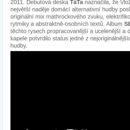
2011. Debutová deska
TáTa
naznačila, že Vlo
největší naděje domácí alternativní hudby posl
originální mix mathrockového zvuku, elektrifik
rytmiky a abstraktně-osobních textů. Album
S
těchto rysech propracovanější a ucelenější a de
kapele potvrdilo status jedné z nejoriginálněj
hudby.