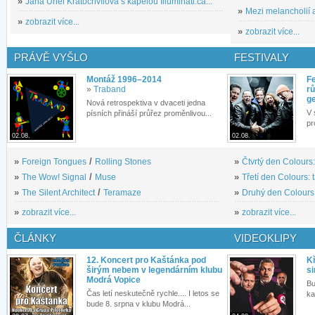
»
Jana Uriel Kratochvílová s kapelou Illuminati.ca...
»
Mezi melancholií a
»
zobrazit více...
»
zobrazit více...
PRÁVĚ VYŠLO
FESTIVALY
Montáž 1996–2014
Fe
»
Traband
rů
g
Nová retrospektiva v dvaceti jedna
V 
písních přináší průřez proměnlivou...
pr
02.08.
02.08.
»
Foreign Tongues
/
Rolling Stones
»
Čtvrtý den Colours:
»
The Wow! Signal
/
Muse
»
Třetí den Colours: 
»
The Silent Architect
/
Teramaze
»
Druhý den Colours: 
»
zobrazit více...
»
zobrazit více...
ČLÁNKY
VIDEOKLIPY
12. Koncert pro Kaštánka pod
Kř
širým nebem v legendárním klubu
si
Modrá Vopice
Bu
Čas letí neskutečně rychle.... I letos se
ka
bude 8. srpna v klubu Modrá...