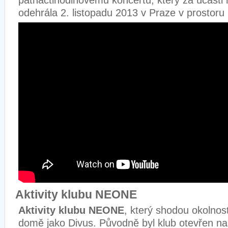
patnáctihodinovému koncertu, který za účasti 
odehrála 2. listopadu 2013 v Praze v prostoru
Aktivity klubu NEONE
Aktivity klubu NEONE
, který shodou okolnost
domě jako Divus. Původně byl klub otevřen 