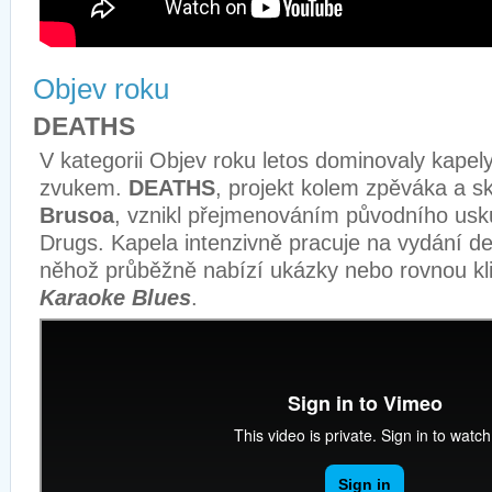
Objev roku
DEATHS
V kategorii Objev roku letos dominovaly kape
zvukem.
DEATHS
, projekt kolem zpěváka a s
Brusoa
, vznikl přejmenováním původního usk
Drugs. Kapela intenzivně pracuje na vydání d
něhož průběžně nabízí ukázky nebo rovnou klip
Karaoke Blues
.