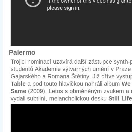
Palermo
Trojici nominací uzavírá další zástupce synth
studentů Akademie výtvarných umění v Praze
Gajarského a Romana Štětiny. Již dříve vyst
Table
a pod touto hlavičkou nahráli album
We 
Same
(2009). Letos s obměněným zvukem a
vydali subtilní, melancholickou desku
Still Life