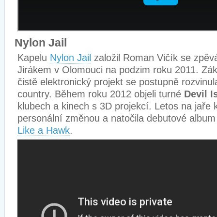
Nylon Jail
Kapelu
Nylon Jail
založil Roman Vičík se zpěv
Jirákem v Olomouci na podzim roku 2011. Zák
čistě elektronický projekt se postupně rozvin
country. Během roku 2012 objeli turné
Devil 
klubech a kinech s 3D projekcí. Letos na jaře
personální změnou a natočila debutové albu
Like a Hawk
.