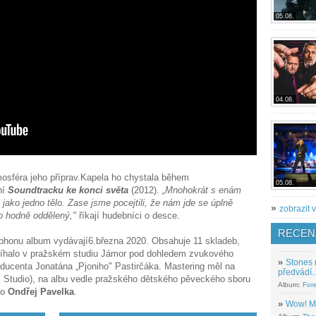
05.08.
04.08.
tmosféra jeho příprav.Kapela ho chystala během
05.08.
ní
Soundtracku ke konci světa
(2012).
„Mnohokrát s enám
 jako jedno tělo. Zase jsme pocejtili, že nám jde se úplně
»
zobrazit v
to hodně oddělený,"
říkají hudebníci o desce.
RECEN
raphonu album vydávají6.března 2020. Obsahuje 11 skladeb,
obíhalo v pražském studiu Jámor pod dohledem zvukového
»
Stones 
oducenta Jonatána „Pjoniho" Pastirčáka. Mastering měl na
předvádí..
 Studio), na albu vedle pražského dětského pěveckého sboru
Album:
For
bo
Ondřej Pavelka
.
»
Wow! M