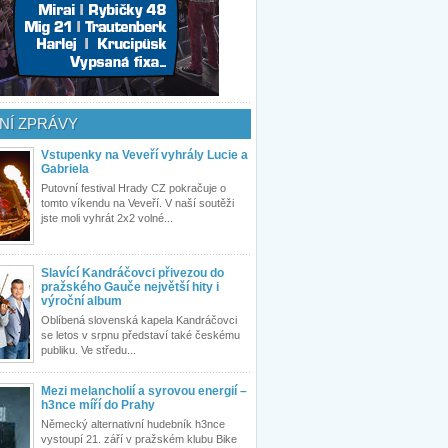
NÍ ZPRÁVY
Vstupenky na Veveří vyhrály Lucie a
Gabriela
Putovní festival Hrady CZ pokračuje o
tomto víkendu na Veveří. V naší soutěži
jste moli vyhrát 2x2 volné...
Slavící Kandráčovci přivezou do
pražského Gauče největší hity i
výroční album
Oblíbená slovenská kapela Kandráčovci
se letos v srpnu představí také českému
publiku. Ve středu...
Mezi melancholií a syrovou energií –
h3nce míří do Prahy
Německý alternativní hudebník h3nce
vystoupí 21. září v pražském klubu Bike