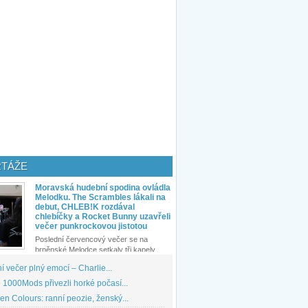
TÁŽE
Moravská hudební spodina ovládla
Melodku. The Scrambles lákali na
debut, CHLEB!K rozdával
chlebíčky a Rocket Bunny uzavřeli
večer punkrockovou jistotou
Poslední červencový večer se na
brněnské Melodce setkaly tři kapely...
 večer plný emocí – Charlie...
1000Mods přivezli horké počasí...
den Colours: ranní peozie, ženský...