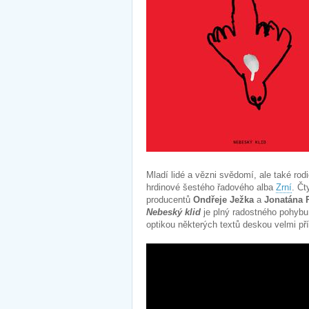
Mladí lidé a vězni svědomí, ale také rod
hrdinové šestého řadového alba
Zrní
. Čt
producentů
Ondřeje Ježka
a
Jonatána 
Nebeský klid
je plný radostného pohybu,
optikou některých textů deskou velmi p