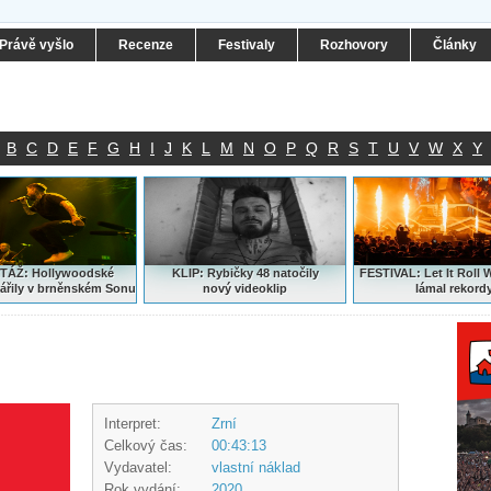
Právě vyšlo
Recenze
Festivaly
Rozhovory
Články
B
C
D
E
F
G
H
I
J
K
L
M
N
O
P
Q
R
S
T
U
V
W
X
Y
ÁŽ: Hollywoodské
KLIP: Rybičky 48 natočily
FESTIVAL:
Let It Roll 
ářily v brněnském Sonu
nový
videoklip
lámal rekord
Interpret:
Zrní
Celkový čas:
00:43:13
Vydavatel:
vlastní náklad
Rok vydání:
2020