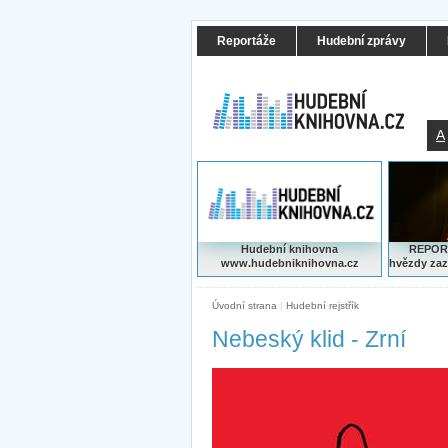
Reportáže
Hudební zprávy
A
Hudební knihovna
REPORT
www.hudebniknihovna.cz
hvězdy zaz
Úvodní strana
|
Hudební rejstřík
Nebeský klid - Zrní