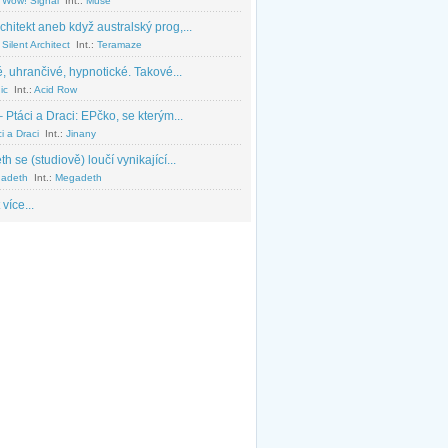
 Wow! Signal
Int.:
Muse
chitekt aneb když australský prog,...
Silent Architect
Int.:
Teramaze
, uhrančivé, hypnotické. Takové...
ic
Int.:
Acid Row
 Ptáci a Draci: EPčko, se kterým...
i a Draci
Int.:
Jinany
 se (studiově) loučí vynikající...
adeth
Int.:
Megadeth
 více...