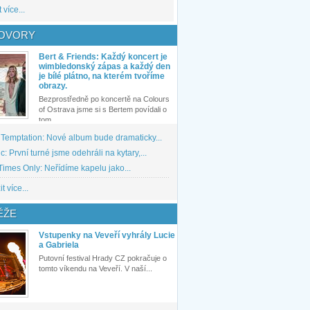
 více...
OVORY
Bert & Friends: Každý koncert je
wimbledonský zápas a každý den
je bílé plátno, na kterém tvoříme
obrazy.
Bezprostředně po koncertě na Colours
of Ostrava jsme si s Bertem povídali o
tom,...
 Temptation: Nové album bude dramaticky...
: První turné jsme odehráli na kytary,...
imes Only: Neřídíme kapelu jako...
t více...
ĚŽE
Vstupenky na Veveří vyhrály Lucie
a Gabriela
Putovní festival Hrady CZ pokračuje o
tomto víkendu na Veveří. V naší...