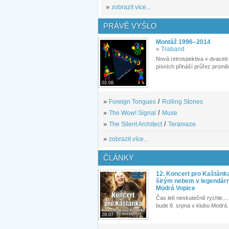
»
zobrazit více...
PRÁVĚ VYŠLO
Montáž 1996–2014
»
Traband
Nová retrospektiva v dvaceti
písních přináší průřez proměn
02.08.
»
Foreign Tongues
/
Rolling Stones
»
The Wow! Signal
/
Muse
»
The Silent Architect
/
Teramaze
»
zobrazit více...
ČLÁNKY
12. Koncert pro Kaštánk
širým nebem v legendár
Modrá Vopice
Čas letí neskutečně rychle.... 
bude 8. srpna v klubu Modrá.
28.07.