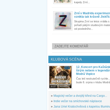
kapely Zrní...
Zrní v Madridu experimen
vznikla tak krásně Jiskří
Skupina Zrní se letos vrátila 
pořadí pátým studiovým mater
od posledního...
ZADEJTE KOMENTÁŘ
KLUBOVÁ SCÉNA
12. Koncert pro Kaštán
širým nebem v legendár
Modrá Vopice
Čas letí neskutečně rychle...
bude 8. srpna v klubu Modrá
28.07.
»
Magický večer a dvojitý křest na Cargo...
»
Indie večer na smíchovské náplavce
»
Jana Uriel Kratochvílová s kapelou Illuminat