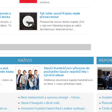
novince...
tovalo a
Tak tohle zavytí Kojota nejde
cí deska
přeslechnout
s novým, v
Poslouchat novou desku kapely Zrní
iálem. To
s názvem Následuj kojota je velké,
dechberoucí dobrodružství....
NAŽIVO
REPOR
ka pod
Slavící Kandráčovci přivezou do
ním klubu
pražského Gauče největší hity i
výroční album
. I letos se
Oblíbená slovenská kapela Kandráčovci
...
se letos v srpnu představí také...
05.08.
03.08.
»
Mezi melancholií a syrovou energií – h3nce...
»
Hudební
»
Steve'n'Seagulls v Brně vrátí...
»
Řekové 
i.ca...
»
Anonymní hudební talent Red Leather vystoupí...
»
Čtvrtý 