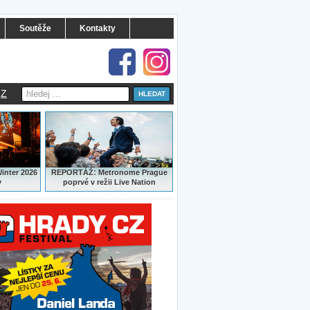
Soutěže
Kontakty
Z
:
Winter 2026
REPORTÁŽ
Metronome Prague
y
poprvé v režii Live Nation