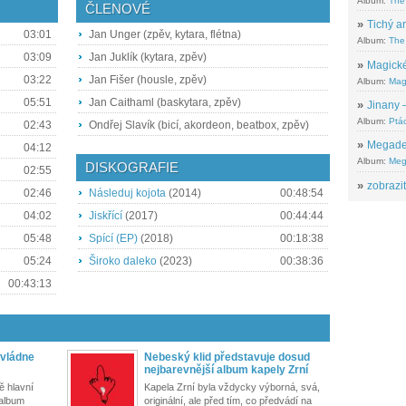
Album:
The
ČLENOVÉ
»
Tichý ar
03:01
Jan Unger (zpěv, kytara, flétna)
Album:
The 
03:09
Jan Juklík (kytara, zpěv)
»
Magické
03:22
Jan Fišer (housle, zpěv)
Album:
Mag
05:51
Jan Caithaml (baskytara, zpěv)
»
Jinany –
Album:
Ptác
02:43
Ondřej Slavík (bicí, akordeon, beatbox, zpěv)
»
Megadeth
04:12
Album:
Meg
DISKOGRAFIE
02:55
»
zobrazit
02:46
Následuj kojota
(2014)
00:48:54
04:02
Jiskřící
(2017)
00:44:44
05:48
Spící (EP)
(2018)
00:18:38
05:24
Široko daleko
(2023)
00:38:36
00:43:13
 vládne
Nebeský klid představuje dosud
nejbarevnější album kapely Zrní
ě hlavní
Kapela Zrní byla vždycky výborná, svá,
 album
originální, ale před tím, co předvádí na