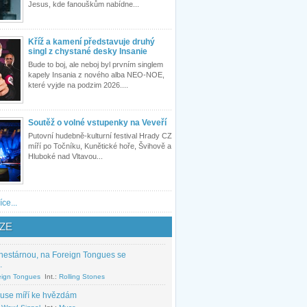
Jesus, kde fanouškům nabídne...
Kříž a kamení představuje druhý
singl z chystané desky Insanie
Bude to boj, ale neboj byl prvním singlem
kapely Insania z nového alba NEO-NOE,
které vyjde na podzim 2026....
Soutěž o volné vstupenky na Veveří
Putovní hudebně-kulturní festival Hrady CZ
míří po Točníku, Kunětické hoře, Švihově a
Hluboké nad Vltavou...
íce...
ZE
nestárnou, na Foreign Tongues se
.
eign Tongues
Int.:
Rolling Stones
use míří ke hvězdám