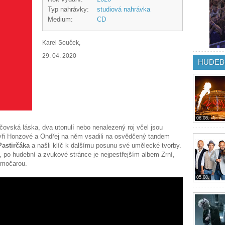
Typ nahrávky:
studiová nahrávka
Medium:
CD
Karel Souček,
29. 04. 2020
HUDEB
06.08.
ičovská láska, dva utonulí nebo nenalezený roj včel jsou
yři Honzové a Ondřej na něm vsadili na osvědčený tandem
Pastirčáka
a našli klíč k dalšímu posunu své umělecké tvorby.
 po hudební a zvukové stránce je nejpestřejším albem Zrní,
římočarou.
05.08.