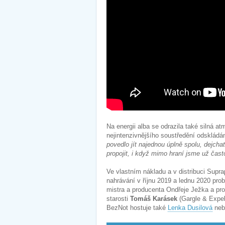
Na energii alba se odrazila také silná a
nejintenzivnějšího soustředění odskládá
povedlo jít najednou úplně spolu, dejchat
propojit, i když mimo hraní jsme už čas
Ve vlastním nákladu a v distribuci Sup
nahrávání v říjnu 2019 a lednu 2020 pr
mistra a producenta Ondřeje Ježka a pr
starosti
Tomáš Karásek
(Gargle & Expel
BezNot hostuje také
Lenka Dusilová
ne