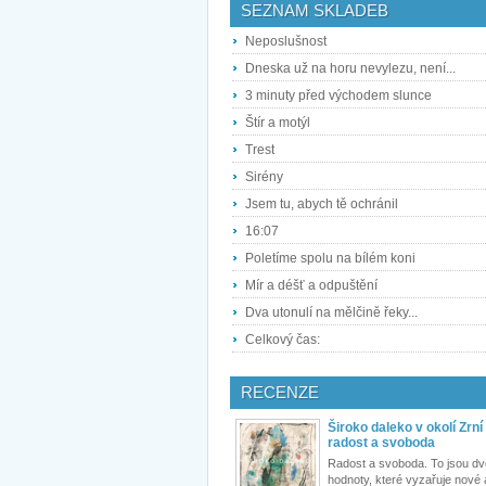
SEZNAM SKLADEB
Neposlušnost
Dneska už na horu nevylezu, není...
3 minuty před východem slunce
Štír a motýl
Trest
Sirény
Jsem tu, abych tě ochránil
16:07
Poletíme spolu na bílém koni
Mír a déšť a odpuštění
Dva utonulí na mělčině řeky...
Celkový čas:
RECENZE
Široko daleko v okolí Zrní
radost a svoboda
Radost a svoboda. To jsou dv
hodnoty, které vyzařuje nové