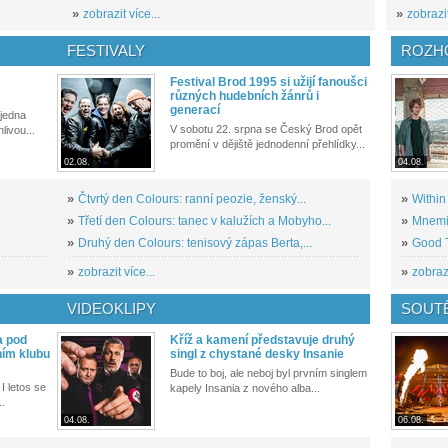
»
zobrazit více...
»
zobrazit
FESTIVALY
ROZH
Festival Brod 1995 si užijí fanoušci
různých hudebních žánrů i
generací
 jedna
V sobotu 22. srpna se Český Brod opět
livou...
promění v dějiště jednodenní přehlídky...
02.08.
04.08.
»
Čtvrtý den Colours: ranní peozie, ženský...
»
Within
»
Třetí den Colours: tanec v kalužích a Mobyho...
»
Mnemic
»
Druhý den Colours: tenisový zápas Berta,...
»
Good T
»
zobrazit více...
»
zobrazi
VIDEOKLIPY
SOUT
a pod
Kříž a kamení představuje druhý
ním klubu
singl z chystané desky Insanie
Bude to boj, ale neboj byl prvním singlem
I letos se
kapely Insania z nového alba...
..
04.08.
06.08.