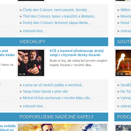
»
Čtvrtý den Colours: ranní peozie, ženský...
»
Within
»
Třetí den Colours: tanec v kalužích a Mobyho...
»
Mnemic
»
Druhý den Colours: tenisový zápas Berta,...
»
Good T
»
zobrazit více...
»
zobrazi
VIDEOKLIPY
SOUT
a pod
Kříž a kamení představuje druhý
ním klubu
singl z chystané desky Insanie
Bude to boj, ale neboj byl prvním singlem
I letos se
kapely Insania z nového alba...
..
04.08.
06.08.
?
»
Lenny se už nedrží zpátky a nechává...
»
Soutěž
»
Tanja hlásí návrat v plné síle
»
Na Toč
»
Michal Hrůza zachycuje v novém klipu sílu...
»
Vyhraj
»
zobrazit více...
»
zobrazi
PODPORUJEME NADĚJNÉ KAPELY
PODCA
a ovládla
ákali na