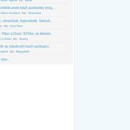
 Wow! Signal
Int.:
Muse
chitekt aneb když australský prog,...
Silent Architect
Int.:
Teramaze
, uhrančivé, hypnotické. Takové...
ic
Int.:
Acid Row
 Ptáci a Draci: EPčko, se kterým...
i a Draci
Int.:
Jinany
 se (studiově) loučí vynikající...
adeth
Int.:
Megadeth
 více...