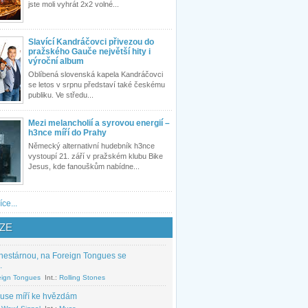
jste moli vyhrát 2x2 volné...
Slavící Kandráčovci přivezou do
pražského Gauče největší hity i
výroční album
Oblíbená slovenská kapela Kandráčovci
se letos v srpnu představí také českému
publiku. Ve středu...
Mezi melancholií a syrovou energií –
h3nce míří do Prahy
Německý alternativní hudebník h3nce
vystoupí 21. září v pražském klubu Bike
Jesus, kde fanouškům nabídne...
íce...
ZE
nestárnou, na Foreign Tongues se
.
eign Tongues
Int.:
Rolling Stones
use míří ke hvězdám