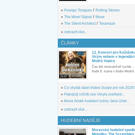
»
Foreign Tongues
/
Rolling Stones
»
The Wow! Signal
/
Muse
»
The Silent Architect
/
Teramaze
»
zobrazit více...
ČLÁNKY
12. Koncert pro Kaštánk
širým nebem v legendár
Modrá Vopice
Čas letí neskutečně rychle.... 
bude 8. srpna v klubu Modrá.
28.07.
»
Co chystá label Indies Scope pro rok 2026
»
Patnáctý ročník cen Vinyla zveřejnil...
»
Ikona české hudební scény Jana Uriel...
»
zobrazit více...
HUDEBNÍ NADĚJE
Moravská hudební spodin
Melodku. The Scrambles l