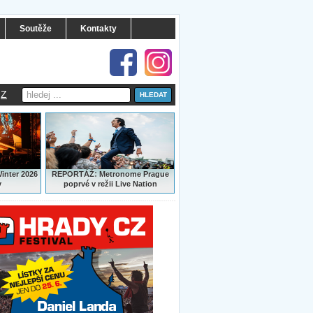
Soutěže
Kontakty
Z
:
Winter 2026
REPORTÁŽ
Metronome Prague
y
poprvé v režii Live Nation