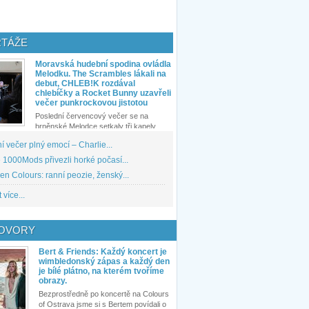
TÁŽE
Moravská hudební spodina ovládla
Melodku. The Scrambles lákali na
debut, CHLEB!K rozdával
chlebíčky a Rocket Bunny uzavřeli
večer punkrockovou jistotou
Poslední červencový večer se na
brněnské Melodce setkaly tři kapely...
 večer plný emocí – Charlie...
1000Mods přivezli horké počasí...
den Colours: ranní peozie, ženský...
 více...
OVORY
Bert & Friends: Každý koncert je
wimbledonský zápas a každý den
je bílé plátno, na kterém tvoříme
obrazy.
Bezprostředně po koncertě na Colours
of Ostrava jsme si s Bertem povídali o