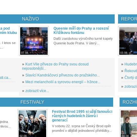
NAŽIVO
REPOR
ka pod
Queenie míří do Prahy a rozezní
ním klubu
Křižíkovu fontánu
Další zastávkou výročního turné kapely
. I letos se
Queenie bude Praha. V úterý...
...
07.08.
03.08.
»
Kurt Vile přiveze do Prahy svou dosud
»
Hudební
nejosobnější...
»
Řekové 
»
Slavící Kandráčovci přivezou do pražského...
i.ca...
»
Čtvrtý 
»
Mezi melancholií a syrovou energií – h3nce...
»
zobrazit
»
zobrazit více...
FESTIVALY
ROZH
Festival Brod 1995 si užijí fanoušci
různých hudebních žánrů i
generací
 jedna
V sobotu 22. srpna se Český Brod opět
livou...
promění v dějiště jednodenní přehlídky...
02.08.
04.08.