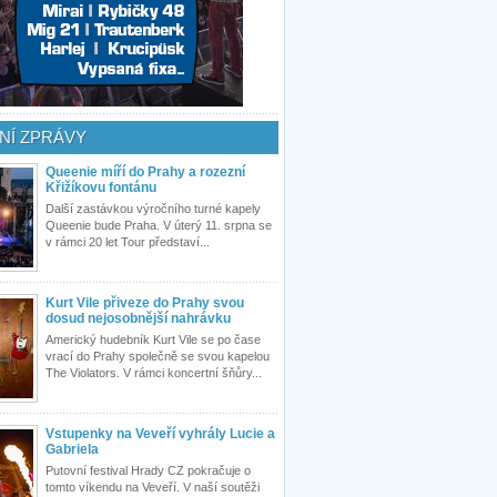
NÍ ZPRÁVY
Queenie míří do Prahy a rozezní
Křižíkovu fontánu
Další zastávkou výročního turné kapely
Queenie bude Praha. V úterý 11. srpna se
v rámci 20 let Tour představí...
Kurt Vile přiveze do Prahy svou
dosud nejosobnější nahrávku
Americký hudebník Kurt Vile se po čase
vrací do Prahy společně se svou kapelou
The Violators. V rámci koncertní šňůry...
Vstupenky na Veveří vyhrály Lucie a
Gabriela
Putovní festival Hrady CZ pokračuje o
tomto víkendu na Veveří. V naší soutěži