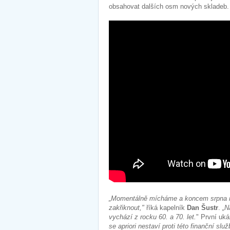
obsahovat dalších osm nových skladeb
„Momentálně mícháme a koncem srpna nat
zakřiknout,"
říká kapelník
Dan Šustr
.
„Na
vychází z rocku 60. a 70. let.
" První uk
se apriori nestaví proti této finanční sl