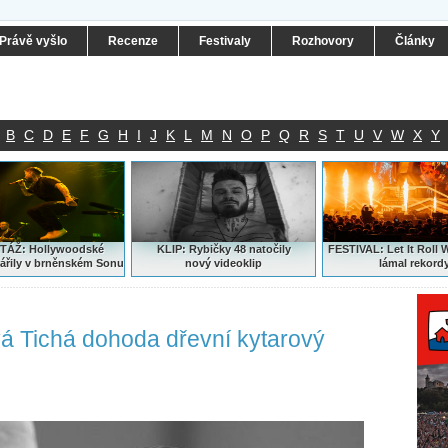
Právě vyšlo
Recenze
Festivaly
Rozhovory
Články
B
C
D
E
F
G
H
I
J
K
L
M
N
O
P
Q
R
S
T
U
V
W
X
Y
ÁŽ: Hollywoodské
KLIP: Rybičky 48 natočily
FESTIVAL:
Let It Roll 
ářily v brněnském Sonu
nový
videoklip
lámal rekord
 Tichá dohoda dřevní kytarový