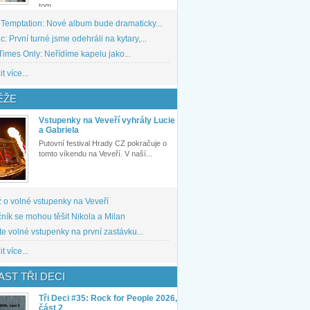
tom,...
 Temptation: Nové album bude dramaticky...
: První turné jsme odehráli na kytary,...
imes Only: Neřídíme kapelu jako...
t více...
ĚŽE
Vstupenky na Veveří vyhrály Lucie
a Gabriela
Putovní festival Hrady CZ pokračuje o
tomto víkendu na Veveří. V naší...
 o volné vstupenky na Veveří
ník se mohou těšit Nikola a Milan
te volné vstupenky na první zastávku...
t více...
ST TŘI DECI
Tři Deci #35: Rock for People 2026,
část 2