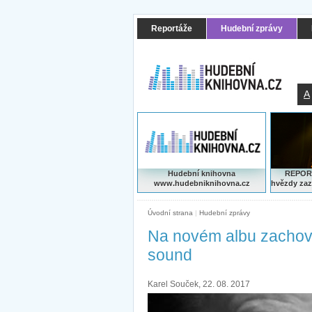
Reportáže
Hudební zprávy
A
Hudební knihovna
REPORT
www.hudebniknihovna.cz
hvězdy zaz
Úvodní strana
|
Hudební zprávy
Na novém albu zachová
sound
Karel Souček, 22. 08. 2017