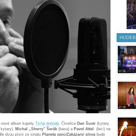
HUDEB
07.08.
07.08.
it nové album kapely
Tichá dohoda
. Čtveřice
Dan Šustr
(kytary,
 kytary),
Michal „Sherry" Šerák
(basa) a
Pavel Attel
(bicí) na
le dvou písní ze singlu
Planeta opic/Zakázaný slova
bude