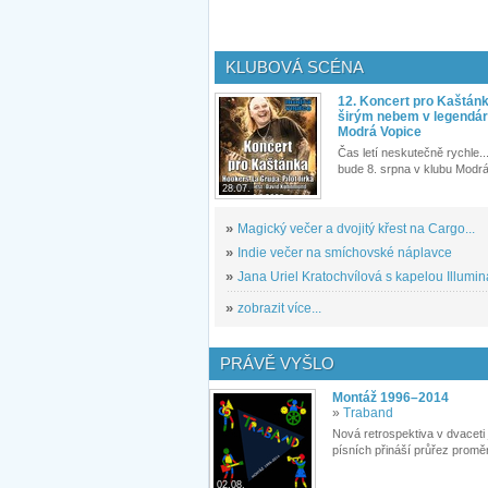
KLUBOVÁ SCÉNA
12. Koncert pro Kaštán
širým nebem v legendár
Modrá Vopice
Čas letí neskutečně rychle...
bude 8. srpna v klubu Modrá
28.07.
»
Magický večer a dvojitý křest na Cargo...
»
Indie večer na smíchovské náplavce
»
Jana Uriel Kratochvílová s kapelou Illuminat
»
zobrazit více...
PRÁVĚ VYŠLO
Montáž 1996–2014
»
Traband
Nová retrospektiva v dvaceti
písních přináší průřez proměn
02.08.