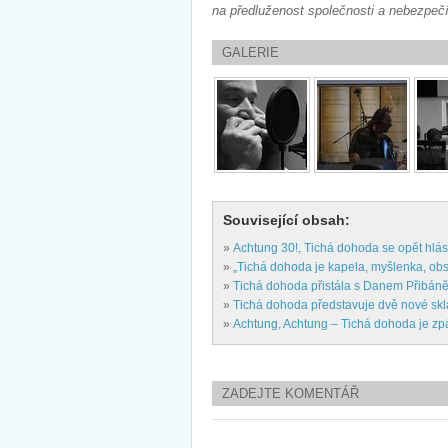
na předluženost společnosti a nebezpečí 
GALERIE
Související obsah:
»
Achtung 30!, Tichá dohoda se opět hlás
»
„Tichá dohoda je kapela, myšlenka, obsa
»
Tichá dohoda přistála s Danem Přibán
»
Tichá dohoda představuje dvě nové sk
»
Achtung, Achtung – Tichá dohoda je zp
ZADEJTE KOMENTÁŘ