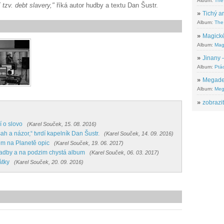
Album:
The
tzv. debt slavery,"
říká autor hudby a textu Dan Šustr.
»
Tichý ar
Album:
The 
»
Magické
Album:
Mag
»
Jinany –
Album:
Ptác
»
Megadeth
Album:
Meg
»
zobrazit
í o slovo
(Karel Souček, 15. 08. 2016)
h a názor,“ tvrdí kapelník Dan Šustr.
(Karel Souček, 14. 09. 2016)
ěm na Planetě opic
(Karel Souček, 19. 06. 2017)
ladby a na podzim chystá album
(Karel Souček, 06. 03. 2017)
átky
(Karel Souček, 20. 09. 2016)