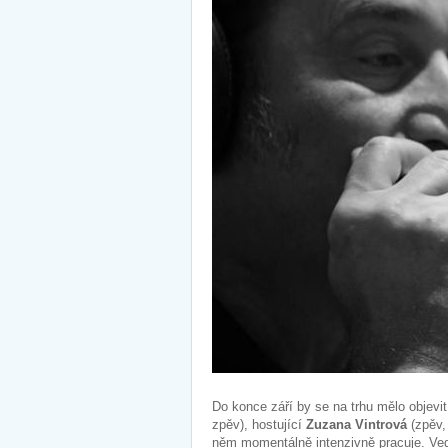
Do konce září by se na trhu mělo objev
zpěv), hostující
Zuzana Vintrová
(zpěv,
něm momentálně intenzivně pracuje. Ved