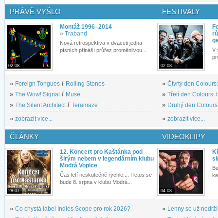
PRÁVĚ VYŠLO
FESTIVALY
Montáž 1996–2014
Fe
»
Traband
rů
g
Nová retrospektiva v dvaceti jedna
V 
písních přináší průřez proměnlivou...
pr
02.08.
02.08.
»
Foreign Tongues
/
Rolling Stones
»
Čtvrtý den Colours:
»
The Wow! Signal
/
Muse
»
Třetí den Colours: 
»
The Silent Architect
/
Teramaze
»
Druhý den Colours: 
»
zobrazit více...
»
zobrazit více...
ČLÁNKY
VIDEOKLIPY
12. Koncert pro Kaštánka pod
Kř
širým nebem v legendárním klubu
si
Modrá Vopice
Bu
Čas letí neskutečně rychle.... I letos se
ka
bude 8. srpna v klubu Modrá...
28.07.
04.08.
»
Co chystá label Indies Scope pro rok 2026?
»
Lenny se už nedrží