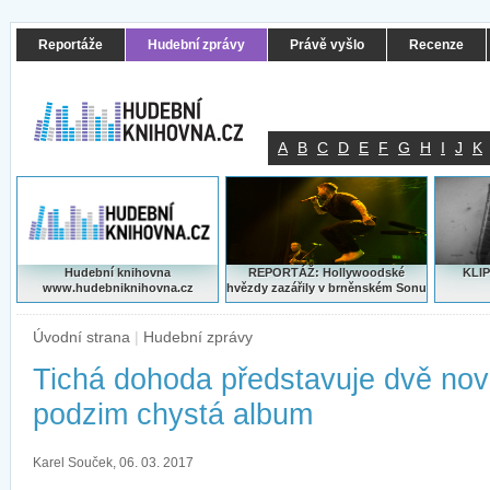
Reportáže
Hudební zprávy
Právě vyšlo
Recenze
A
B
C
D
E
F
G
H
I
J
K
Hudební knihovna
REPORTÁŽ: Hollywoodské
KLIP
www.hudebniknihovna.cz
hvězdy zazářily v brněnském Sonu
Úvodní strana
|
Hudební zprávy
Tichá dohoda představuje dvě nov
podzim chystá album
Karel Souček, 06. 03. 2017