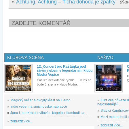
»
Achtung, Achtung – Tichá dohoda je zpátky
(Kar
ZADEJTE KOMENTÁŘ
KLUBOVÁ SCÉNA
NAŽIVO
12. Koncert pro Kaštánka pod
Q
širým nebem v legendárním klubu
K
Modrá Vopice
D
Čas letí neskutečně rychle.... I letos se
Q
bude 8. srpna v klubu Modrá...
28.07.
07.08.
»
Magický večer a dvojitý křest na Cargo...
»
Kurt Vile přiveze
nejosobnější...
»
Indie večer na smíchovské náplavce
»
Slavící Kandráčov
»
Jana Uriel Kratochvílová s kapelou Illuminati.ca...
»
Mezi melancholií a
»
zobrazit více...
»
zobrazit více...