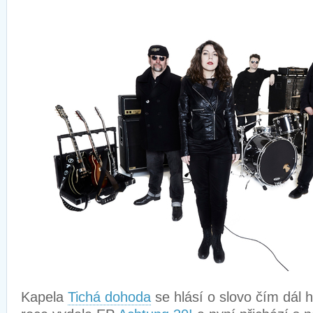
Kapela
Tichá dohoda
se hlásí o slovo čím dál h