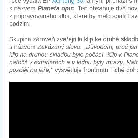
roce vydala EP
Achtung 30!
a nyní přichází s 
s názvem
Planeta opic
. Ten obsahuje dvě nov
z připravovaného alba, které by mělo spatřit sv
podzim.
Skupina zároveň zveřejnila klip ke druhé sklad
s názvem
Zakázaný slova
.
„Důvodem, proč jsme
klip na druhou skladbu bylo počasí. Klip k Pla
natočit v exteriérech a v lednu byly mrazy. Na
později na jaře,"
vysvětluje frontman Tiché do