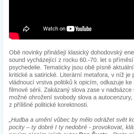
Obě novinky přinášejí klasický dohodovský ene
sound vycházející z rocku 60.-70. let s příměsí
psychedelie. Tematicky jsou obě písně aktuální
kritické a satirické. Literární metafora, v níž j
vládnoucí vrstva politiků k opicím, odkazuje 
filmové sérii. Zakázaný slova zase v nadsázce
možné ohrožení svobody slova a autocenzury, 
z přílišné politické korektnosti.
„Hudba a umění vůbec by mělo odrážet svět k
pocity – ty dobré I ty nedobré - provokovat, klá