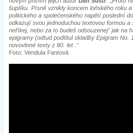
novým písním jejich autor
Dan Šustr
. „
Proto n
šuplíku. Písně vznikly koncem loňského roku a 
politického a společenského napětí poslední d
odkazují svou jednoduchou textovou formou a 
neříkej, nebo za to budeš odsouzenej" jak na 
epigramy (odtud podtitul skladby Epigram No. 
novovlnné texty z 80. let ."
Foto: Vendula Fantová