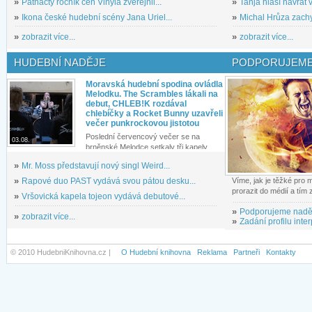
»
Patnáctý ročník cen Vinyla zveřejnil...
»
Tanja hlásí návrat v
»
Ikona české hudební scény Jana Uriel...
»
Michal Hrůza zachyc
»
zobrazit více...
»
zobrazit více...
HUDEBNÍ NADĚJE
PODPORUJEME
Moravská hudební spodina ovládla
Melodku. The Scrambles lákali na
debut, CHLEB!K rozdával
chlebíčky a Rocket Bunny uzavřeli
večer punkrockovou jistotou
Poslední červencový večer se na
03.08.
brněnské Melodce setkaly tři kapely...
»
Mr. Moss představují nový singl Weird...
»
Rapové duo PAST vydává svou pátou desku...
Víme, jak je těžké pro
prorazit do médií a tím
»
Vršovická kapela tojeon vydává debutové...
»
Podporujeme nadě
»
zobrazit více...
»
Zadání profilu inter
© 2010 HudebniKnihovna.cz |
O Hudební knihovna
Reklama
Partneři
Kontakty