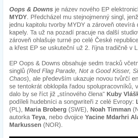
Oops & Downs
je název nového EP elektroni
MYDY
. Předcházel mu stejnojmenný singl, jen
jednu kapitolu tvorby MYDY a zároveň otevírá 
kapely. Ta už na pozadí pracuje na další studi
zároveň ohlašuje turné po celé České republic
a křest EP se uskuteční už 2. října tradičně v
EP Oops & Downs obsahuje sedm tracků včetn
singlů
(Red Flag Parade, Not a Good Kisser, S
Chaos
), ale především ukazuje novou tvůrčí e
se tentokrát obklopila řadou spolupracovníků, 
dalo by se říct již „stínového člena"
Kuby Vláš
podíleli hudebníci a songwriteři z celé Evropy:
(PL),
Maria Broberg
(SWE),
Noah Timman
(N
autorka
Teya
, nebo dvojice
Yacine Mdarhri Al
Markussen
(NOR).