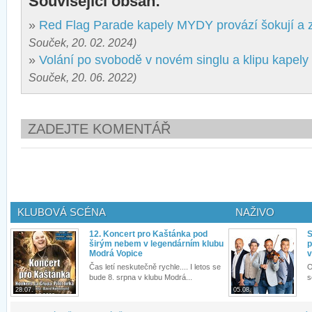
Související obsah:
»
Red Flag Parade kapely MYDY provází šokují a 
Souček, 20. 02. 2024)
»
Volání po svobodě v novém singlu a klipu kape
Souček, 20. 06. 2022)
ZADEJTE KOMENTÁŘ
KLUBOVÁ SCÉNA
NAŽIVO
12. Koncert pro Kaštánka pod
S
širým nebem v legendárním klubu
p
Modrá Vopice
v
Čas letí neskutečně rychle.... I letos se
O
bude 8. srpna v klubu Modrá...
s
28.07.
05.08.