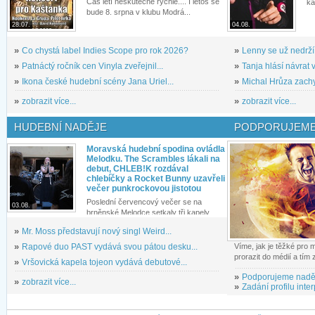
Čas letí neskutečně rychle.... I letos se
ka
bude 8. srpna v klubu Modrá...
28.07.
04.08.
»
Co chystá label Indies Scope pro rok 2026?
»
Lenny se už nedrží
»
Patnáctý ročník cen Vinyla zveřejnil...
»
Tanja hlásí návrat v
»
Ikona české hudební scény Jana Uriel...
»
Michal Hrůza zachyc
»
zobrazit více...
»
zobrazit více...
HUDEBNÍ NADĚJE
PODPORUJEME
Moravská hudební spodina ovládla
Melodku. The Scrambles lákali na
debut, CHLEB!K rozdával
chlebíčky a Rocket Bunny uzavřeli
večer punkrockovou jistotou
Poslední červencový večer se na
03.08.
brněnské Melodce setkaly tři kapely...
»
Mr. Moss představují nový singl Weird...
»
Rapové duo PAST vydává svou pátou desku...
Víme, jak je těžké pro
prorazit do médií a tím
»
Vršovická kapela tojeon vydává debutové...
»
Podporujeme nadě
»
zobrazit více...
»
Zadání profilu inter