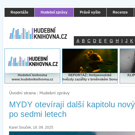
Reportáže
Hudební zprávy
Právě vyšlo
Recenze
A
B
C
D
E
F
G
H
I
J
K
Hudební knihovna
REPORTÁŽ: Hollywoodské
KLIP
www.hudebniknihovna.cz
hvězdy zazářily v brněnském Sonu
Úvodní strana
|
Hudební zprávy
MYDY otevírají další kapitolu nov
po sedmi letech
Karel Souček, 18. 09. 2025