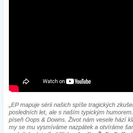
„EP mapuje sérii našich spíše tragických zkuše
posledních let, ale s naším typickým humorem. O
píseň Oops & Downs. Život nám vesele hází kl
my se mu vysmíváme nazpátek a otvíráme ša