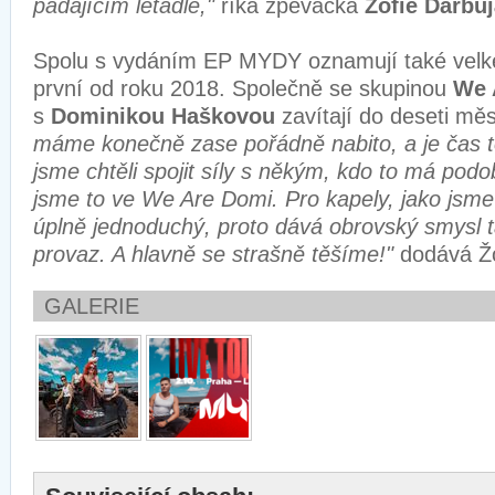
padajícím letadle,"
říká zpěvačka
Žofie Dařbu
Spolu s vydáním EP MYDY oznamují také velké
první od roku 2018. Společně se skupinou
We 
s
Dominikou Haškovou
zavítají do deseti mě
máme konečně zase pořádně nabito, a je čas to
jsme chtěli spojit síly s někým, kdo to má podo
jsme to ve We Are Domi. Pro kapely, jako jsme
úplně jednoduchý, proto dává obrovský smysl 
provaz. A hlavně se strašně těšíme!"
dodává Žo
GALERIE