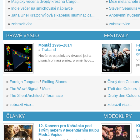
»
Magický večer a dvojitý křest na Cargo...
»
Mezi melancholií a
»
Indie večer na smíchovské náplavce
»
Steve'n'Seagulls v 
»
Jana Uriel Kratochvílová s kapelou Illuminati.ca...
»
Anonymní hudební 
»
zobrazit více...
»
zobrazit více...
PRÁVĚ VYŠLO
FESTIVALY
Montáž 1996–2014
Fe
»
Traband
rů
g
Nová retrospektiva v dvaceti jedna
V 
písních přináší průřez proměnlivou...
pr
02.08.
02.08.
»
Foreign Tongues
/
Rolling Stones
»
Čtvrtý den Colours:
»
The Wow! Signal
/
Muse
»
Třetí den Colours: 
»
The Silent Architect
/
Teramaze
»
Druhý den Colours: 
»
zobrazit více...
»
zobrazit více...
ČLÁNKY
VIDEOKLIPY
12. Koncert pro Kaštánka pod
Kř
širým nebem v legendárním klubu
si
Modrá Vopice
Bu