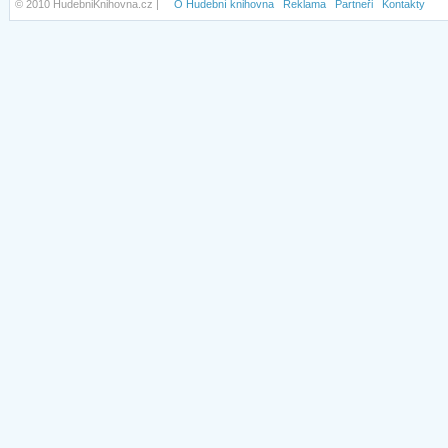
© 2010 HudebniKnihovna.cz |
O Hudební knihovna
Reklama
Partneři
Kontakty