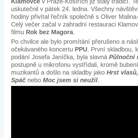
Klamovce
v Praze-Košířích již staly tradicí. T
uskutečnil v pátek 24. ledna. Všechny návště
hodiny přivítal řečník společně s Oliver Mali
Celý večer začal v zahradní restauraci Klamo
filmu
Rok bez Magora
.
Po chvilce ale bylo promítání přerušeno a násl
očekávaného koncertu
PPU
. První skladbou, 
podání Josefa Janíčka, byla slavná
Půlnoční
postupně u mikrofonu vystřídali, kromě bubení
muzikantů a došlo na skladby jako
Hrst vlasů
Spáč
nebo
Moc jsem si neužil
.