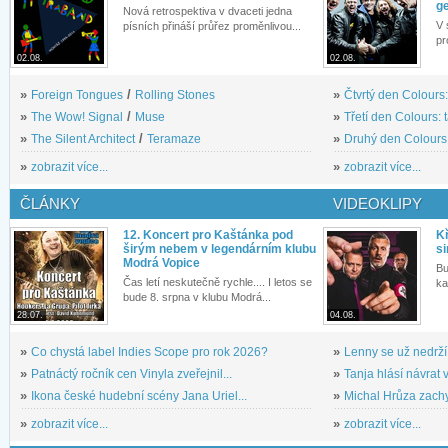
g
Nová retrospektiva v dvaceti jedna
V 
písních přináší průřez proměnlivou...
pr
02.08.
02.08.
»
Foreign Tongues
/
Rolling Stones
»
Čtvrtý den Colours:
»
The Wow! Signal
/
Muse
»
Třetí den Colours: 
»
The Silent Architect
/
Teramaze
»
Druhý den Colours: 
»
zobrazit více...
»
zobrazit více...
ČLÁNKY
VIDEOKLIPY
12. Koncert pro Kaštánka pod
Kř
širým nebem v legendárním klubu
si
Modrá Vopice
Bu
Čas letí neskutečně rychle.... I letos se
ka
bude 8. srpna v klubu Modrá...
28.07.
04.08.
»
Co chystá label Indies Scope pro rok 2026?
»
Lenny se už nedrží
»
Patnáctý ročník cen Vinyla zveřejnil...
»
Tanja hlásí návrat v
»
Ikona české hudební scény Jana Uriel...
»
Michal Hrůza zachyc
»
zobrazit více...
»
zobrazit více...