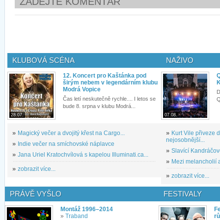
ZADEJTE KOMENTÁŘ
KLUBOVÁ SCÉNA
NAŽIVO
12. Koncert pro Kaštánka pod
Q
širým nebem v legendárním klubu
K
Modrá Vopice
D
Čas letí neskutečně rychle.... I letos se
Q
bude 8. srpna v klubu Modrá...
28.07.
07.08.
»
Magický večer a dvojitý křest na Cargo...
»
Kurt Vile přiveze
nejosobnější...
»
Indie večer na smíchovské náplavce
»
Slavící Kandráčov
»
Jana Uriel Kratochvílová s kapelou Illuminati.ca...
»
Mezi melancholií a
»
zobrazit více...
»
zobrazit více...
PRÁVĚ VYŠLO
FESTIVALY
Montáž 1996–2014
Fe
»
Traband
rů