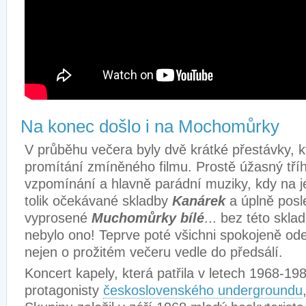
Na konec došlo i na Mochomůrky
V průběhu večera byly dvě krátké přestávky, kt
promítání zmíněného filmu. Prostě úžasný tří
vzpomínání a hlavně parádní muziky, kdy na j
tolik očekávané skladby
Kanárek
a úplně posl
vyprosené
Muchomůrky bílé
... bez této skla
nebylo ono! Teprve poté všichni spokojeně ode
nejen o prožitém večeru vedle do předsálí.
Koncert kapely, která patřila v letech 1968-19
protagonisty
československého undergroundu