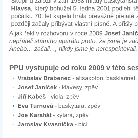
Skupinu založil v září 1968 mladý baskytarist
Hlavsa
, který bohužel 5. ledna 2001 podlehl 
počátku 70. let kapela hrála převážně přejaté 
později začaly přibývat vlastní písně. A přišly 
A jak řekl v rozhovoru v roce 2009
Josef Janíč
nepřáteli státního aparátu proto, že jsme je zač
Anebo... začali..., nikdy jsme je nerespektovali.
PPU vystupuje od roku 2009 v této se
Vratislav Brabenec
- altsaxofon, basklarinet,
Josef Janíček
- klávesy, zpěv
Jiří Kabeš
- viola, zpěv
Eva Turnová
- baskytara, zpěv
Joe Karafiát
- kytara, zpěv
Jaroslav Kvasnička
- bicí