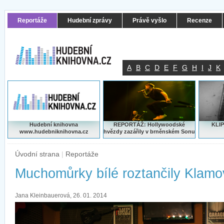
Reportáže
Hudební zprávy
Právě vyšlo
Recenze
A
B
C
D
E
F
G
H
I
J
K
Hudební knihovna
REPORTÁŽ: Hollywoodské
KLIP
www.hudebniknihovna.cz
hvězdy zazářily v brněnském Sonu
Úvodní strana
|
Reportáže
Muchomůrky bílé roztančily Klam
Jana Kleinbauerová, 26. 01. 2014