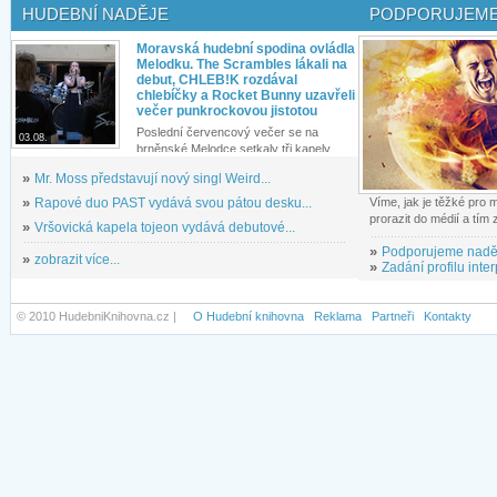
HUDEBNÍ NADĚJE
PODPORUJEME
Moravská hudební spodina ovládla
Melodku. The Scrambles lákali na
debut, CHLEB!K rozdával
chlebíčky a Rocket Bunny uzavřeli
večer punkrockovou jistotou
Poslední červencový večer se na
03.08.
brněnské Melodce setkaly tři kapely...
»
Mr. Moss představují nový singl Weird...
»
Rapové duo PAST vydává svou pátou desku...
Víme, jak je těžké pro
prorazit do médií a tím
»
Vršovická kapela tojeon vydává debutové...
»
Podporujeme nadě
»
zobrazit více...
»
Zadání profilu inter
© 2010 HudebniKnihovna.cz |
O Hudební knihovna
Reklama
Partneři
Kontakty