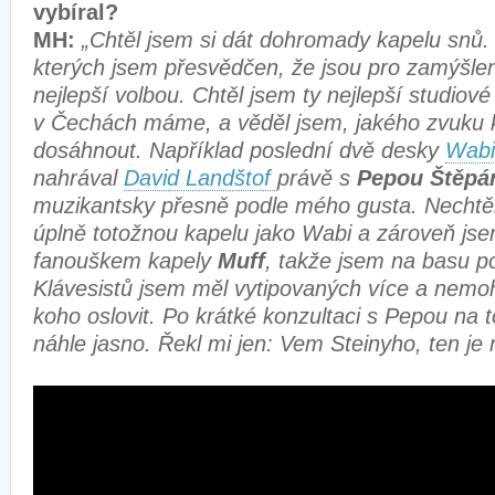
vybíral?
MH:
„Chtěl jsem si dát dohromady kapelu snů.
kterých jsem přesvědčen, že jsou pro zamýšle
nejlepší volbou. Chtěl jsem ty nejlepší studiové
v Čechách máme, a věděl jsem, jakého zvuku ka
dosáhnout. Například poslední dvě desky
Wabi
nahrával
David Landštof
právě s
Pepou Štěp
muzikantsky přesně podle mého gusta. Nechtěl
úplně totožnou kapelu jako Wabi a zároveň js
fanouškem kapely
Muff
, takže jsem na basu p
Klávesistů jsem měl vytipovaných více a nemo
koho oslovit. Po krátké konzultaci s Pepou na t
náhle jasno. Řekl mi jen: Vem Steinyho, ten je n