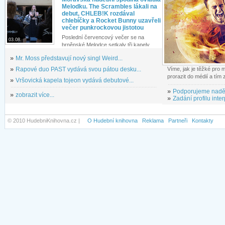
Melodku. The Scrambles lákali na
debut, CHLEB!K rozdával
chlebíčky a Rocket Bunny uzavřeli
večer punkrockovou jistotou
Poslední červencový večer se na
03.08.
brněnské Melodce setkaly tři kapely...
»
Mr. Moss představují nový singl Weird...
»
Rapové duo PAST vydává svou pátou desku...
Víme, jak je těžké pro
prorazit do médií a tím
»
Vršovická kapela tojeon vydává debutové...
»
Podporujeme nadě
»
zobrazit více...
»
Zadání profilu inter
© 2010 HudebniKnihovna.cz |
O Hudební knihovna
Reklama
Partneři
Kontakty