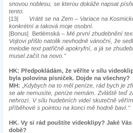
snovou noblesu, se kterou dokáže napsat písňov
tento.
|13|
Vrátit se na Zem – Variace na Kosmicko
konkrétní a taková moje osobní.
|Bonus| Betlémská –
Mé první zhudebnění text
Vojtovi přišlo natolik nevhodně vánoční, že sed
melodie text patřičně apokryfní, a já se zhud
musel začít na novo."
HK: Předpokládám, že věříte v sílu videokli
byla polovina písniček. Dojde na všechny?
MH:
„K
dybych na to měl peníze, rád bych je zf
se ale nemusíte, peníze nemám. Zvláště teď z
nehrozí. V sílu hudebních videí skutečně věří
příběhové s pointou na konci mě hodně baví.
HK. Vy si rád pouštíte videoklipy? Jaké Vás
době?