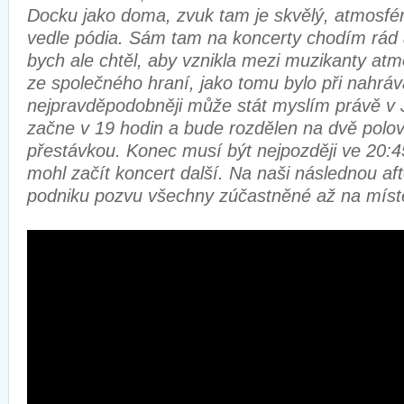
Docku jako doma, zvuk tam je skvělý, atmosfé
vedle pódia. Sám tam na koncerty chodím rád
bych ale chtěl, aby vznikla mezi muzikanty atmo
ze společného hraní, jako tomu bylo při nahráv
nejpravděpodobněji může stát myslím právě v 
začne v 19 hodin a bude rozdělen na dvě polov
přestávkou. Konec musí být nejpozději ve 20:4
mohl začít koncert další. Na naši následnou aft
podniku pozvu všechny zúčastněné až na míst