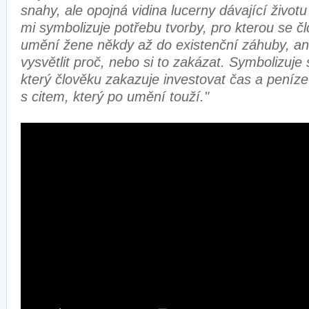
snahy, ale opojná vidina lucerny dávající život
mi symbolizuje potřebu tvorby, pro kterou se čl
umění žene někdy až do existenční záhuby, ani
vysvětlit proč, nebo si to zakázat. Symbolizuje
který člověku zakazuje investovat čas a peníz
s citem, který po umění touží."