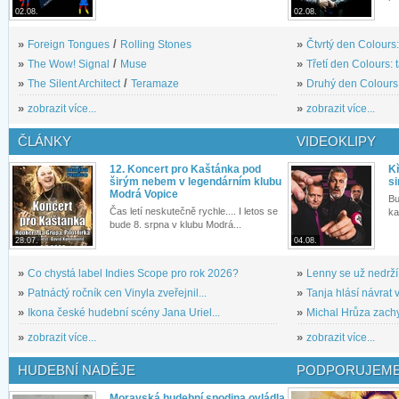
02.08.
02.08.
»
Foreign Tongues
/
Rolling Stones
»
Čtvrtý den Colours:
»
The Wow! Signal
/
Muse
»
Třetí den Colours: 
»
The Silent Architect
/
Teramaze
»
Druhý den Colours: 
»
zobrazit více...
»
zobrazit více...
ČLÁNKY
VIDEOKLIPY
12. Koncert pro Kaštánka pod
Kř
širým nebem v legendárním klubu
si
Modrá Vopice
Bu
Čas letí neskutečně rychle.... I letos se
ka
bude 8. srpna v klubu Modrá...
28.07.
04.08.
»
Co chystá label Indies Scope pro rok 2026?
»
Lenny se už nedrží
»
Patnáctý ročník cen Vinyla zveřejnil...
»
Tanja hlásí návrat v
»
Ikona české hudební scény Jana Uriel...
»
Michal Hrůza zachyc
»
zobrazit více...
»
zobrazit více...
HUDEBNÍ NADĚJE
PODPORUJEME
Moravská hudební spodina ovládla