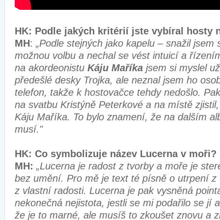
HK: Podle jakých kritérií jste vybíral hosty
MH
:
„Podle stejných jako kapelu – snažil jsem s
možnou volbu a nechal se vést intuicí a řízení
na akordeonistu
Káju Maříka
jsem si myslel už
předešlé desky Trojka, ale neznal jsem ho oso
telefon, takže k hostovačce tehdy nedošlo. Pak 
na svatbu Kristýně Peterkové a na místě zjistil
Káju Maříka. To bylo znamení, že na dalším al
musí."
HK: Co symbolizuje název Lucerna v moři?
MH:
„Lucerna je radost z tvorby a moře je ster
bez umění. Pro mě je text té písně o utrpení z 
z vlastní radosti. Lucerna je pak vysněná point
nekonečná nejistota, jestli se mi podařilo se jí a
že je to marné, ale musíš to zkoušet znovu a