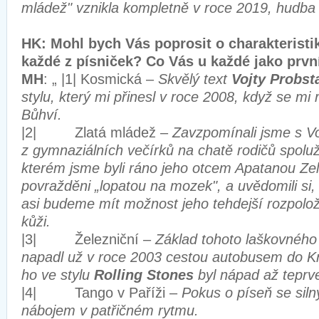
mládež" vznikla kompletně v roce 2019, hudba i
HK: Mohl bych Vás poprosit o charakteristi
každé z písniček? Co Vás u každé jako prv
MH
: „ |1| Kosmická –
Skvělý text
Vojty Probst
stylu, který mi přinesl v roce 2008, když se mi
Bůhví.
|2| Zlatá mládež –
Zavzpomínali jsme s Vo
z gymnaziálních večírků na chatě rodičů spolu
kterém jsme byli ráno jeho otcem Apatanou Z
povražděni „lopatou na mozek", a uvědomili si
asi budeme mít možnost jeho tehdejší rozpolože
kůži.
|3| Železniční –
Základ tohoto laškovného
napadl už v roce 2003 cestou autobusem do K
ho ve stylu
Rolling Stones
byl nápad až teprv
|4| Tango v Paříži –
Pokus o píseň se sil
nábojem v patřičném rytmu.