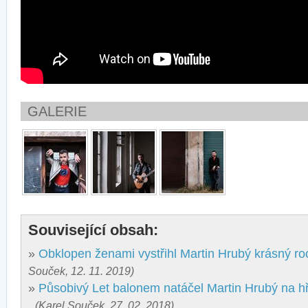
GALERIE
Související obsah:
»
Obklopen ženami vystřihl Martin Hrubý krásný rock
Souček, 12. 11. 2019)
»
Působivý Let balonem natáčel Martin Hrubý na 
(Karel Souček, 27. 02. 2018)