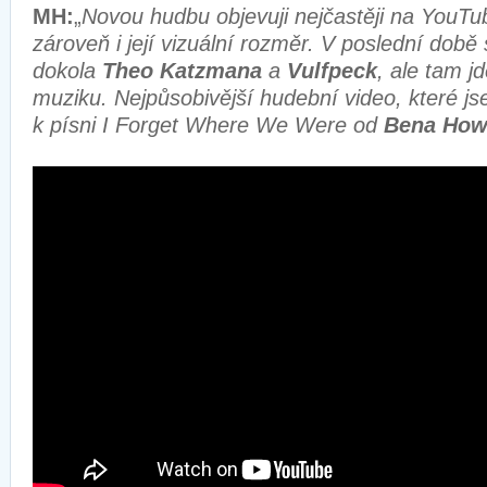
MH:
„
Novou hudbu objevuji nejčastěji na YouT
zároveň i její vizuální rozměr. V poslední době
dokola
Theo Katzmana
a
Vulfpeck
, ale tam j
muziku. Nejpůsobivější hudební video, které jse
k písni I Forget Where We Were od
Bena How