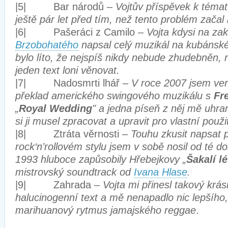
|5| Bar národů –
Vojtův příspěvek k téma
ještě pár let před tím, než tento problém začal
|6| Pašeráci z Camilo –
Vojta kdysi na z
Brzobohatého
napsal celý muzikál na kubánské
bylo líto, že nejspíš nikdy nebude zhudebněn, r
jeden text loni věnovat.
|7| Nadosmrti lhář –
V roce 2007 jsem verš
překlad amerického swingového muzikálu s
Fr
„
Royal Wedding
" a jedna píseň z něj mě uhran
si ji musel zpracovat a upravit pro vlastní použit
|8| Ztráta věrnosti –
Touhu zkusit napsat p
rock‘n’rollovém stylu jsem v sobě nosil od té d
1993 hluboce zapůsobily Hřebejkovy „
Šakalí lé
mistrovský soundtrack od
Ivana Hlase
.
|9| Zahrada –
Vojta mi přinesl takový krá
halucinogenní text a mě nenapadlo nic lepšího, 
marihuanový rytmus jamajského reggae
.