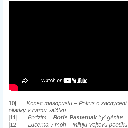
10|
Konec masopustu – Pokus o zachycení p
pijatiky v rytmu valčíku.
|11|
Podzim –
Boris Pasternak
byl génius.
|12|
Lucerna v moři – Miluju Vojtovu poetik