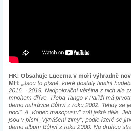
HK: Obsahuje Lucerna v moři výhradně nov
MH
:
„Jsou to písně, které dostaly finální hude
2016 – 2019. Nadpoloviční většina z nich ale z
mnohem dříve. Třeba Tango v Paříži má prvotn
demo nahrávce Bůhví z roku 2002. Tehdy se je
noci". A „Konec masopustu" zrál ještě déle. Je
jsou v písni „Vynášení zimy", podle které se j
demo album Bůhví z roku 2000. Na druhou stra