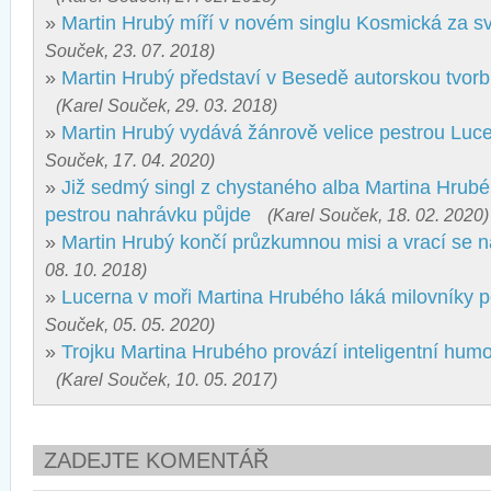
»
Martin Hrubý míří v novém singlu Kosmická za 
Souček, 23. 07. 2018)
»
Martin Hrubý představí v Besedě autorskou tvorbu
(Karel Souček, 29. 03. 2018)
»
Martin Hrubý vydává žánrově velice pestrou Luce
Souček, 17. 04. 2020)
»
Již sedmý singl z chystaného alba Martina Hrubé
pestrou nahrávku půjde
(Karel Souček, 18. 02. 2020)
»
Martin Hrubý končí průzkumnou misi a vrací se 
08. 10. 2018)
»
Lucerna v moři Martina Hrubého láká milovníky 
Souček, 05. 05. 2020)
»
Trojku Martina Hrubého provází inteligentní humo
(Karel Souček, 10. 05. 2017)
ZADEJTE KOMENTÁŘ