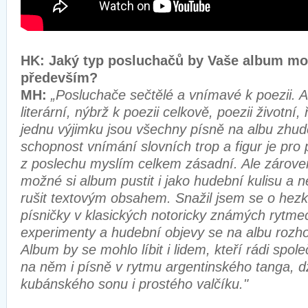
HK: Jaký typ posluchačů by Vaše album moh
především?
MH:
„Posluchače sečtělé a vnímavé k poezii. A
literární, nýbrž k poezii celkově, poezii životní
jednu výjimku jsou všechny písně na albu zhu
schopnost vnímání slovních trop a figur je pro 
z poslechu myslím celkem zásadní. Ale zárove
možné si album pustit i jako hudební kulisu a n
rušit textovým obsahem. Snažil jsem se o hez
písničky v klasických notoricky známých rytm
experimenty a hudební objevy se na albu rozh
Album by se mohlo líbit i lidem, kteří rádi spol
na něm i písně v rytmu argentinského tanga, dž
kubánského sonu i prostého valčíku."