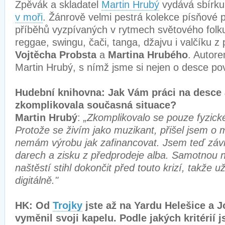
Zpěvák a skladatel
Martin Hrubý
vydává sbírku
v moři
. Žánrově velmi pestrá kolekce písňové p
příběhů vyzpívaných v rytmech světového folku
reggae, swingu, čači, tanga, džajvu i valčíku z 
Vojtěcha Probsta
a
Martina Hrubého
. Autor
Martin Hrubý, s nímž jsme si nejen o desce po
Hudební knihovna: Jak Vám práci na desce
zkomplikovala současná situace?
Martin Hrubý
:
„Zkomplikovalo se pouze fyzick
Protože se živím jako muzikant, přišel jsem o
nemám výrobu jak zafinancovat. Jsem teď záv
darech a zisku z předprodeje alba. Samotnou 
naštěstí stihl dokončit před touto krizí, takže u
digitálně."
HK: Od
Trojky
jste až na Yardu Helešice a 
vyměnil svoji kapelu. Podle jakých kritérií 