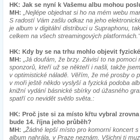
HK: Jak se nyní k Vašemu albu mohou posl
MH:
„Nejlépe objednat si ho na mém webu mart
S radostí Vám zašlu odkaz na jeho elektronick
je album v digitální distribuci u Supraphonu, ta
celkem na všech streamingových platformách.
HK: Kdy by se na trhu mohlo objevit fyzick
MH:
„Já doufám, že brzy. Závisí to na pomoc
sponzorů, kteří už se někteří i našli, takže jse
v optimistické náladě. Věřím, že mé prosby o 
v moři ještě někdo vyslyší a fyzická podoba alb
knižní vydání básnické sbírky od úžasného graf
spatří co nevidět světlo světa.:
HK: Proč jste si za místo křtu vybral zrovna
bude 14. října jeho průběh?
MH:
„
Žádné lepší místo pro komorní koncert s 
album nahrála, v Praze neznám. Všichni ti muzi