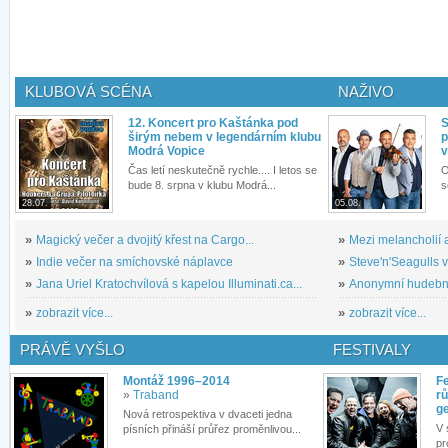
KLUBOVÁ SCÉNA
NAŽIVO
12. Koncert pro Kaštánka pod
S
širým nebem v legendárním klubu
p
Modrá Vopice
v
Čas letí neskutečně rychle.... I letos se
O
bude 8. srpna v klubu Modrá...
s
28.07.
05.08.
»
Magický večer a dvojitý křest na Cargo...
»
Mezi melancholií a
»
Indie večer na smíchovské náplavce
»
Steve'n'Seagulls v 
»
Jana Uriel Kratochvílová s kapelou Illuminati.ca...
»
Anonymní hudební 
»
zobrazit více...
»
zobrazit více...
PRÁVĚ VYŠLO
FESTIVALY
Montáž 1996–2014
Fe
»
Traband
rů
g
Nová retrospektiva v dvaceti jedna
V 
písních přináší průřez proměnlivou...
pr